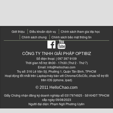
Giới thiệu
Điều khoản dịch vụ
Chính sách tham gia lớp học
Chính sách chung
Chính sách bảo mật thông tin
CÔNG TY TNHH GIẢI PHÁP OPTIBIZ
Số điện thoại:
| 097 397 9109
Thời gian hỗ trợ: 8h30 - 17h30 (Thứ 2 - Thứ 7)
Email:
info@hellochao.com
Trụ sở: 316 Lê Văn Sỹ, Phường 1, Quận Tân Bình, TPHCM
Hoạt động tốt nhất trên Laptop/máy bàn với Chrome/CốcCốc, chưa hỗ trợ tốt
trên iOS (iphone, ipad)
© 2011 HelloChao.com
Giấy Chứng nhận đăng ký doanh nghiệp số 0317974925 - Sở KHĐT TPHCM
cấp ngày 09/08/2023
Người đại diện: Phạm Ngô Phương Uyên