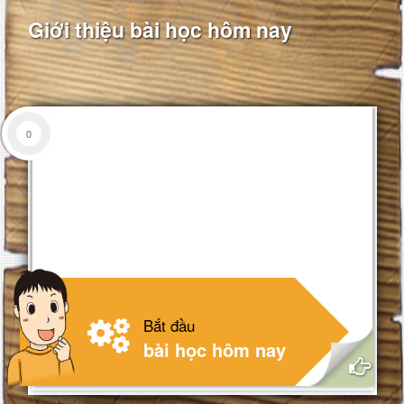
Giới thiệu bài học hôm nay
0
Số câu đúng:
0 /
Số điểm:
đang lưu điểm...
Bắt đầu
bài học hôm nay