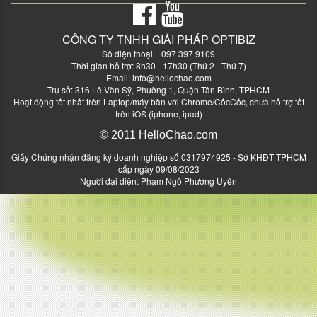
CÔNG TY TNHH GIẢI PHÁP OPTIBIZ
Số điện thoại:
| 097 397 9109
Thời gian hỗ trợ: 8h30 - 17h30 (Thứ 2 - Thứ 7)
Email:
info@hellochao.com
Trụ sở: 316 Lê Văn Sỹ, Phường 1, Quận Tân Bình, TPHCM
Hoạt động tốt nhất trên Laptop/máy bàn với Chrome/CốcCốc, chưa hỗ trợ tốt
trên iOS (iphone, ipad)
© 2011 HelloChao.com
Giấy Chứng nhận đăng ký doanh nghiệp số 0317974925 - Sở KHĐT TPHCM
cấp ngày 09/08/2023
Người đại diện: Phạm Ngô Phương Uyên