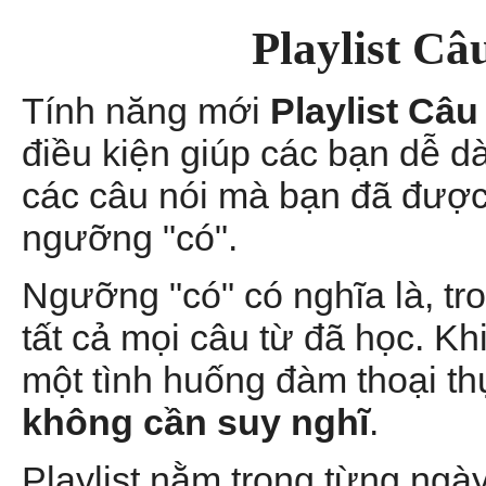
Playlist Câ
Tính năng mới
Playlist Câ
điều kiện giúp các bạn dễ d
các câu nói mà bạn đã được
ngưỡng "có".
Ngưỡng "có" có nghĩa là, tr
tất cả mọi câu từ đã học. Kh
một tình huống đàm thoại th
không cần suy nghĩ
.
Playlist nằm trong từng ngà