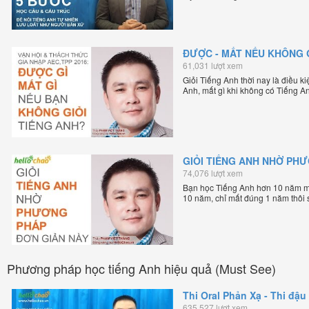
lập HelloChao.vn - Chương trình d
ĐƯỢC - MẤT NẾU KHÔNG G
61,031 lượt xem
Giỏi Tiếng Anh thời nay là điều k
Anh, mất gì khi không có Tiếng A
GIỎI TIẾNG ANH NHỜ PH
74,076 lượt xem
Bạn học Tiếng Anh hơn 10 năm m
10 năm, chỉ mất đúng 1 năm thôi 
Phương pháp học tiếng Anh hiệu quả (Must See)
Thi Oral Phản Xạ - Thi đậu 
635,527 lượt xem