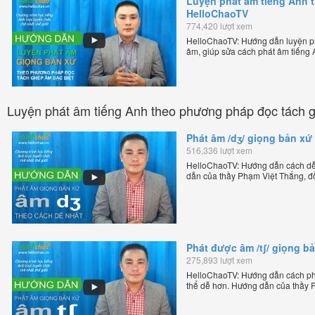
Luyện phát âm tiếng Anh 
HelloChaoTV
774,420 lượt xem
HelloChaoTV: Hướng dẫn luyện p
âm, giúp sửa cách phát âm tiếng
Phạm Việt Thắng, đồng sáng lập H
chặt chẽ nhất thế giới!
Luyện phát âm tiếng Anh theo phương pháp đọc tách 
Phát âm /dʒ/ giọng bản xứ
516,336 lượt xem
HelloChaoTV: Hướng dẫn cách dễ 
dẫn của thầy Phạm Việt Thắng, đ
Anh trực tuyến chặt chẽ nhất thế g
Phát được âm /tʃ/ giọng b
275,893 lượt xem
HelloChaoTV: Hướng dẫn cách phá
thể dễ hơn. Hướng dẫn của thầy 
Chương trình dạy tiếng Anh trực tu