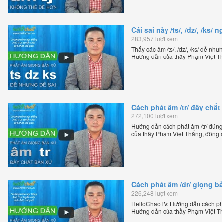
Cái sai này /ts/, /dz/, /ks
283,957 lượt xem
Thấy các âm /ts/, /dz/, /ks/ dễ nh
Hướng dẫn của thầy Phạm Việt Th
tiếng Anh trực tuyến chặt chẽ nhất
Cách phát âm /tr/ đầy chấ
272,100 lượt xem
Hướng dẫn cách phát âm /tr/ đún
của thầy Phạm Việt Thắng, đồng 
trực tuyến chặt chẽ nhất thế giới.
Cách phát âm /dr/ giọng b
226,248 lượt xem
HelloChaoTV: Hướng dẫn cách phát
Hướng dẫn của thầy Phạm Việt Th
tiếng Anh trực tuyến chặt chẽ nhất