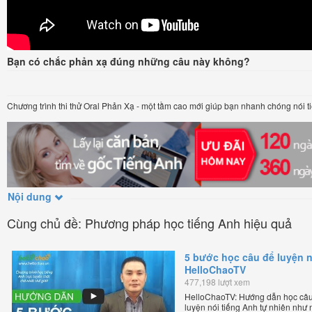
Bạn có chắc phản xạ đúng những câu này không?
Chương trình thi thử Oral Phản Xạ - một tầm cao mới giúp bạn nhanh chóng nói ti
Nội dung
Cùng chủ đề: Phương pháp học tiếng Anh hiệu quả
5 bước học câu để luyện n
HelloChaoTV
477,198 lượt xem
HelloChaoTV: Hướng dẫn học câu
luyện nói tiếng Anh tự nhiên như