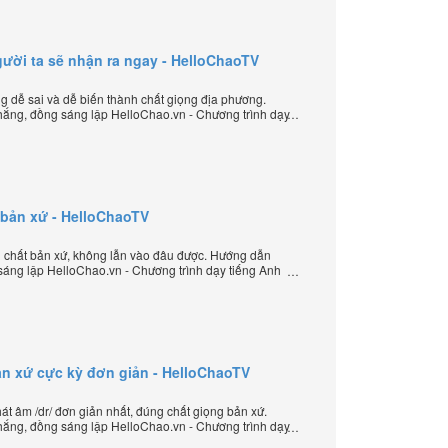
/ người ta sẽ nhận ra ngay - HelloChaoTV
ưng dễ sai và dễ biến thành chất giọng địa phương.
ắng, đồng sáng lập HelloChao.vn - Chương trình dạy
 thế giới.
t bản xứ - HelloChaoTV
g chất bản xứ, không lẫn vào đâu được. Hướng dẫn
sáng lập HelloChao.vn - Chương trình dạy tiếng Anh
ản xứ cực kỳ đơn giản - HelloChaoTV
 âm /dr/ đơn giản nhất, đúng chất giọng bản xứ.
ắng, đồng sáng lập HelloChao.vn - Chương trình dạy
 thế giới.