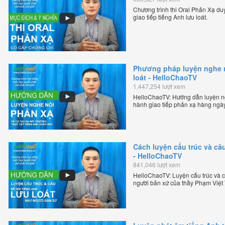
Chương trình thi Oral Phản Xạ duy 
giao tiếp tiếng Anh lưu loát.
Phương pháp luyện nghe nó
loát - HelloChaoTV
1,447,254 lượt xem
HelloChaoTV: Hướng dẫn luyện ngh
hành giao tiếp phản xạ hàng ngày
thầy Phạm Việt Thắng - đồng sáng
tuyến chặt chẽ nhất thế giới.
Cách luyện cấu trúc và câu
- HelloChaoTV
841,046 lượt xem
HelloChaoTV: Luyện cấu trúc và câ
người bản xứ của thầy Phạm Việt
tiếng Anh trực tuyến chặt chẽ nhất