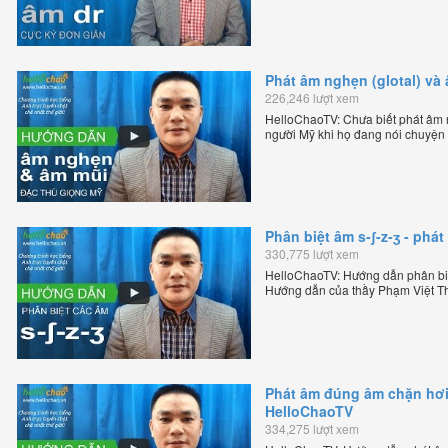
Phát âm nghẹn (glotal) và
226,246 lượt xem
HelloChaoTV: Chưa biết phát âm n
người Mỹ khi họ đang nói chuyện
Mỹ theo phương pháp đọc tách gh
sáng lập HelloChao.vn - Chương tr
Phân biệt âm s-ʃ-z-ʒ - ph
330,775 lượt xem
HelloChaoTV: Hướng dẫn phân biệ
Hướng dẫn của thầy Phạm Việt Th
tiếng Anh trực tuyến chặt chẽ nhất
Phát âm đúng âm chặn hơi 
HelloChaoTV
334,275 lượt xem