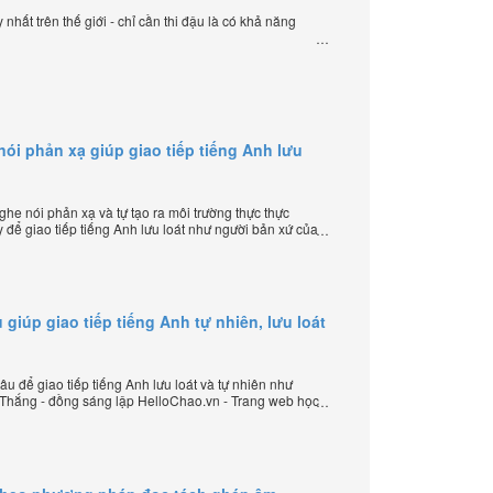
nhất trên thế giới - chỉ cần thi đậu là có khả năng
i phản xạ giúp giao tiếp tiếng Anh lưu
e nói phản xạ và tự tạo ra môi trường thực thực
 để giao tiếp tiếng Anh lưu loát như người bản xứ của
 lập HelloChao.vn - Chương trình dạy tiếng Anh trực
 giúp giao tiếp tiếng Anh tự nhiên, lưu loát
u để giao tiếp tiếng Anh lưu loát và tự nhiên như
 Thắng - đồng sáng lập HelloChao.vn - Trang web học
 thế giới.