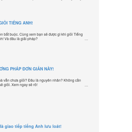
ạy tiếng Anh trực tuyến chặt chẽ nhất thế giới.
IỎI TIẾNG ANH!
iện bắt buộc. Cùng xem bạn sẽ được gì khi giỏi Tiếng
nh! Và đâu là giải pháp?
ƯƠNG PHÁP ĐƠN GIẢN NÀY!
à vẫn chưa giỏi? Đâu là nguyên nhân? Không cần
sẽ giỏi. Xem ngay sẽ rõ!
là giao tiếp tiếng Anh lưu loát!