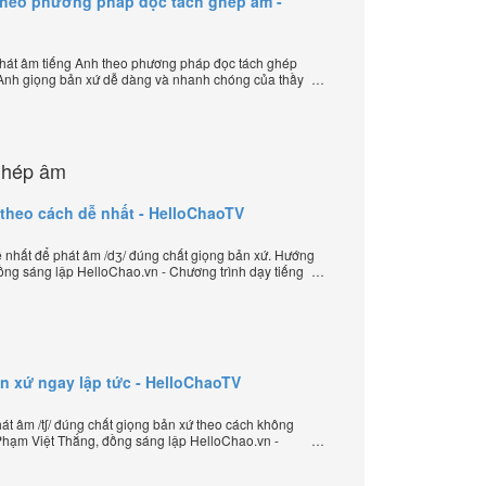
theo phương pháp đọc tách ghép âm -
hát âm tiếng Anh theo phương pháp đọc tách ghép
 Anh giọng bản xứ dễ dàng và nhanh chóng của thầy
elloChao.vn - Chương trình dạy tiếng Anh trực tuyến
ghép âm
 theo cách dễ nhất - HelloChaoTV
nhất để phát âm /dʒ/ đúng chất giọng bản xứ. Hướng
ồng sáng lập HelloChao.vn - Chương trình dạy tiếng
iới.
ản xứ ngay lập tức - HelloChaoTV
t âm /tʃ/ đúng chất giọng bản xứ theo cách không
Phạm Việt Thắng, đồng sáng lập HelloChao.vn -
yến chặt chẽ nhất thế giới.