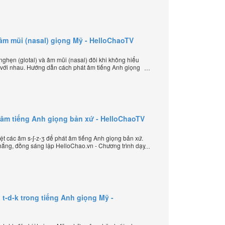
 âm mũi (nasal) giọng Mỹ - HelloChaoTV
ghẹn (glotal) và âm mũi (nasal) đôi khi không hiểu
 với nhau. Hướng dẫn cách phát âm tiếng Anh giọng
ép âm đặc biệt của thầy Phạm Việt Thắng, đồng
ình dạy tiếng Anh trực tuyến chặt chẽ nhất thế giới.
át âm tiếng Anh giọng bản xứ - HelloChaoTV
t các âm s-ʃ-z-ʒ để phát âm tiếng Anh giọng bản xứ.
ắng, đồng sáng lập HelloChao.vn - Chương trình dạy
 thế giới.
t-d-k trong tiếng Anh giọng Mỹ -