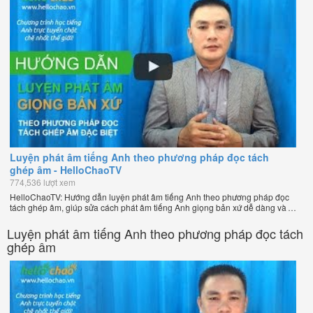
Luyện phát âm tiếng Anh theo phương pháp đọc tách
ghép âm - HelloChaoTV
774,536 lượt xem
HelloChaoTV: Hướng dẫn luyện phát âm tiếng Anh theo phương pháp đọc
tách ghép âm, giúp sửa cách phát âm tiếng Anh giọng bản xứ dễ dàng và
nhanh chóng của thầy Phạm Việt Thắng, đồng sáng lập HelloChao.vn -
Chương trình dạy tiếng Anh trực tuyến chặt chẽ nhất thế giới!
Luyện phát âm tiếng Anh theo phương pháp đọc tách
ghép âm