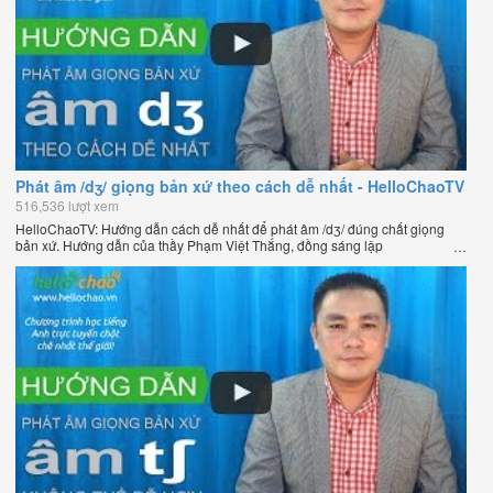
Phát âm /dʒ/ giọng bản xứ theo cách dễ nhất - HelloChaoTV
516,536 lượt xem
HelloChaoTV: Hướng dẫn cách dễ nhất để phát âm /dʒ/ đúng chất giọng
bản xứ. Hướng dẫn của thầy Phạm Việt Thắng, đồng sáng lập
HelloChao.vn - Chương trình dạy tiếng Anh trực tuyến chặt chẽ nhất thế
giới.