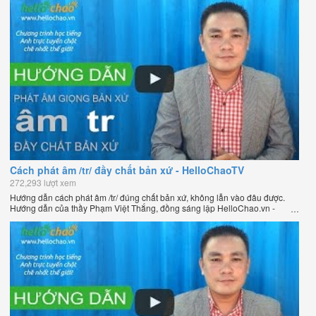
giới.
Cách phát âm /tr/ đầy chất bản xứ - HelloChaoTV
272,293 lượt xem
Hướng dẫn cách phát âm /tr/ đúng chất bản xứ, không lẫn vào đâu được.
Hướng dẫn của thầy Phạm Việt Thắng, đồng sáng lập HelloChao.vn -
Chương trình dạy tiếng Anh trực tuyến chặt chẽ nhất thế giới.