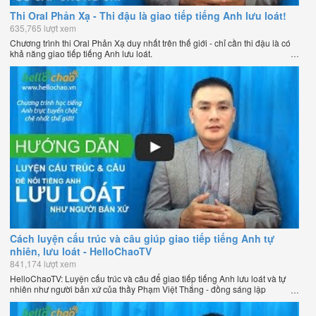
Thi Oral Phản Xạ - Thi đậu là giao tiếp tiếng Anh lưu loát!
635,765 lượt xem
Chương trình thi Oral Phản Xạ duy nhất trên thế giới - chỉ cần thi đậu là có
khả năng giao tiếp tiếng Anh lưu loát.
Cách luyện cấu trúc và câu giúp giao tiếp tiếng Anh tự
nhiên, lưu loát - HelloChaoTV
841,174 lượt xem
HelloChaoTV: Luyện cấu trúc và câu để giao tiếp tiếng Anh lưu loát và tự
nhiên như người bản xứ của thầy Phạm Việt Thắng - đồng sáng lập
HelloChao.vn - Trang web học tiếng Anh trực tuyến chặt chẽ nhất thế giới.