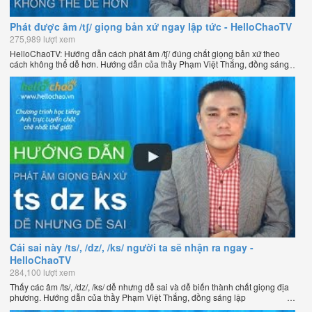
Phát được âm /tʃ/ giọng bản xứ ngay lập tức - HelloChaoTV
275,989 lượt xem
HelloChaoTV: Hướng dẫn cách phát âm /tʃ/ đúng chất giọng bản xứ theo
cách không thể dễ hơn. Hướng dẫn của thầy Phạm Việt Thắng, đồng sáng
lập HelloChao.vn - Chương trình dạy tiếng Anh trực tuyến chặt chẽ nhất
thế giới.
Cái sai này /ts/, /dz/, /ks/ người ta sẽ nhận ra ngay -
HelloChaoTV
284,100 lượt xem
Thấy các âm /ts/, /dz/, /ks/ dễ nhưng dễ sai và dễ biến thành chất giọng địa
phương. Hướng dẫn của thầy Phạm Việt Thắng, đồng sáng lập
HelloChao.vn - Chương trình dạy tiếng Anh trực tuyến chặt chẽ nhất thế