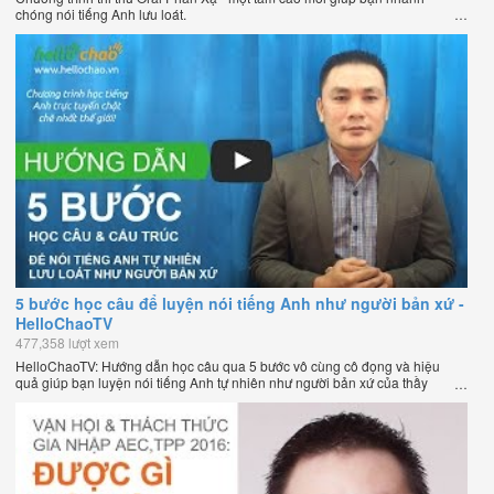
chóng nói tiếng Anh lưu loát.
5 bước học câu để luyện nói tiếng Anh như người bản xứ -
HelloChaoTV
477,358 lượt xem
HelloChaoTV: Hướng dẫn học câu qua 5 bước vô cùng cô đọng và hiệu
quả giúp bạn luyện nói tiếng Anh tự nhiên như người bản xứ của thầy
Phạm Việt Thắng, đồng sáng lập HelloChao.vn - Chương trình dạy tiếng
Anh trực tuyến chặt chẽ nhất thế giới.