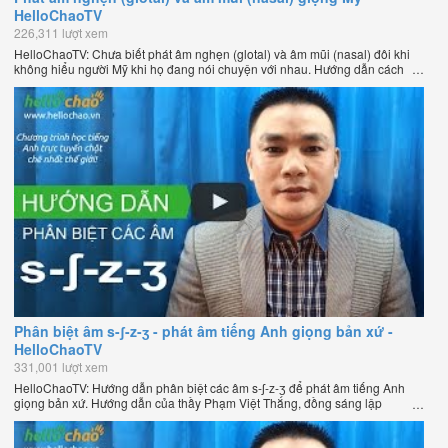
HelloChaoTV
226,311 lượt xem
HelloChaoTV: Chưa biết phát âm nghẹn (glotal) và âm mũi (nasal) đôi khi
không hiểu người Mỹ khi họ đang nói chuyện với nhau. Hướng dẫn cách
phát âm tiếng Anh giọng Mỹ theo phương pháp đọc tách ghép âm đặc biệt
của thầy Phạm Việt Thắng, đồng sáng lập HelloChao.vn - Chương trình
dạy tiếng Anh trực tuyến chặt chẽ nhất thế giới.
Phân biệt âm s-ʃ-z-ʒ - phát âm tiếng Anh giọng bản xứ -
HelloChaoTV
331,001 lượt xem
HelloChaoTV: Hướng dẫn phân biệt các âm s-ʃ-z-ʒ để phát âm tiếng Anh
giọng bản xứ. Hướng dẫn của thầy Phạm Việt Thắng, đồng sáng lập
HelloChao.vn - Chương trình dạy tiếng Anh trực tuyến chặt chẽ nhất thế
giới.