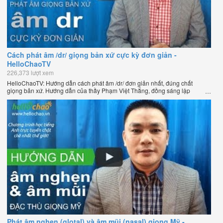
Cách phát âm /dr/ giọng bản xứ cực kỳ đơn giản -
HelloChaoTV
226,373 lượt xem
HelloChaoTV: Hướng dẫn cách phát âm /dr/ đơn giản nhất, đúng chất
giọng bản xứ. Hướng dẫn của thầy Phạm Việt Thắng, đồng sáng lập
HelloChao.vn - Chương trình dạy tiếng Anh trực tuyến chặt chẽ nhất thế
giới.
Phát âm nghẹn (glotal) và âm mũi (nasal) giọng Mỹ -