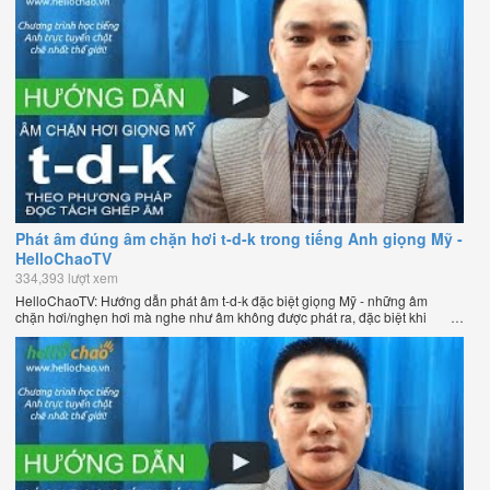
Phát âm đúng âm chặn hơi t-d-k trong tiếng Anh giọng Mỹ -
HelloChaoTV
334,393 lượt xem
HelloChaoTV: Hướng dẫn phát âm t-d-k đặc biệt giọng Mỹ - những âm
chặn hơi/nghẹn hơi mà nghe như âm không được phát ra, đặc biệt khi
chúng nằm ở cuối từ. Hướng dẫn của thầy Phạm Việt Thắng, đồng sáng
lập HelloChao.vn - Chương trình dạy tiếng Anh trực tuyến chặt chẽ nhất
thế giới.