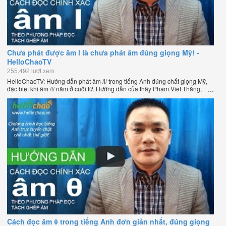
Chưa phát được âm l là chưa phát âm đúng giọng Mỹ! -
HelloChaoTV
255,492 lượt xem
HelloChaoTV: Hướng dẫn phát âm /l/ trong tiếng Anh đúng chất giọng Mỹ,
đặc biệt khi âm /l/ nằm ở cuối từ. Hướng dẫn của thầy Phạm Việt Thắng,
đồng sáng lập HelloChao.vn - Chương trình dạy tiếng Anh trực tuyến chặt
chẽ nhất thế giới.
Cách đọc âm θ trong tiếng Anh đơn giản nhất, đúng giọng