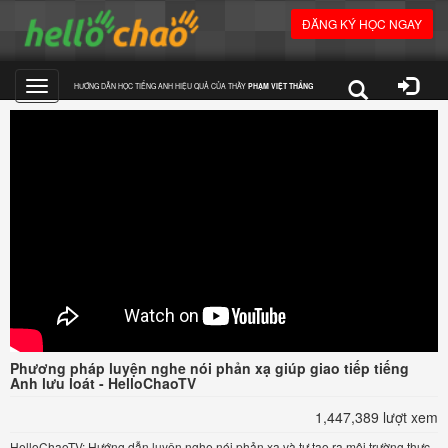
ĐĂNG KÝ HỌC NGAY
HƯỚNG DẪN HỌC TIẾNG ANH HIỆU QUẢ CỦA THẦY
PHẠM VIỆT THẮNG
Toggle
navigation
Phương pháp luyện nghe nói phản xạ giúp giao tiếp tiếng
Anh lưu loát - HelloChaoTV
1,447,389 lượt xem
HelloChaoTV: Hướng dẫn luyện nghe nói phản xạ và tự tạo ra môi trường thực