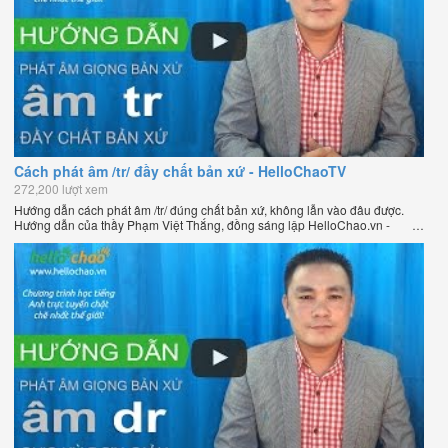
Cách phát âm /tr/ đầy chất bản xứ - HelloChaoTV
272,200 lượt xem
Hướng dẫn cách phát âm /tr/ đúng chất bản xứ, không lẫn vào đâu được.
Hướng dẫn của thầy Phạm Việt Thắng, đồng sáng lập HelloChao.vn -
Chương trình dạy tiếng Anh trực tuyến chặt chẽ nhất thế giới.