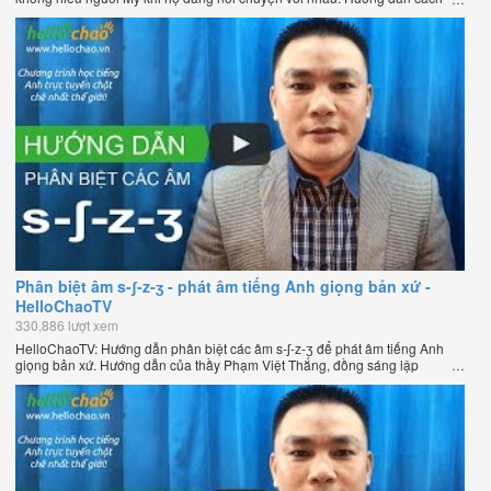
phát âm tiếng Anh giọng Mỹ theo phương pháp đọc tách ghép âm đặc biệt
của thầy Phạm Việt Thắng, đồng sáng lập HelloChao.vn - Chương trình
dạy tiếng Anh trực tuyến chặt chẽ nhất thế giới.
Phân biệt âm s-ʃ-z-ʒ - phát âm tiếng Anh giọng bản xứ -
HelloChaoTV
330,886 lượt xem
HelloChaoTV: Hướng dẫn phân biệt các âm s-ʃ-z-ʒ để phát âm tiếng Anh
giọng bản xứ. Hướng dẫn của thầy Phạm Việt Thắng, đồng sáng lập
HelloChao.vn - Chương trình dạy tiếng Anh trực tuyến chặt chẽ nhất thế
giới.