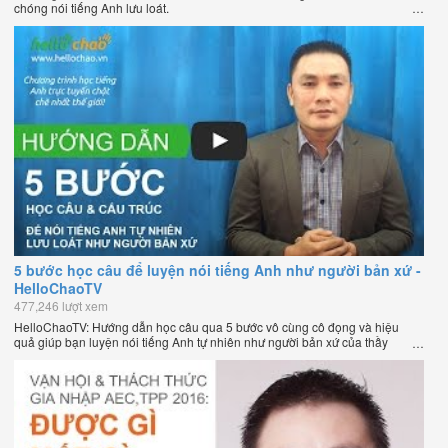
chóng nói tiếng Anh lưu loát.
5 bước học câu để luyện nói tiếng Anh như người bản xứ -
HelloChaoTV
477,246 lượt xem
HelloChaoTV: Hướng dẫn học câu qua 5 bước vô cùng cô đọng và hiệu
quả giúp bạn luyện nói tiếng Anh tự nhiên như người bản xứ của thầy
Phạm Việt Thắng, đồng sáng lập HelloChao.vn - Chương trình dạy tiếng
Anh trực tuyến chặt chẽ nhất thế giới.