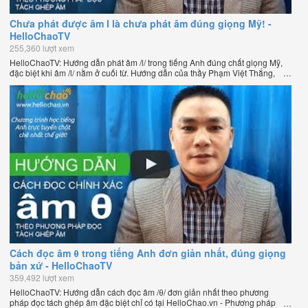
Chưa phát được âm l là chưa phát âm đúng giọng Mỹ! -
HelloChaoTV
255,360 lượt xem
HelloChaoTV: Hướng dẫn phát âm /l/ trong tiếng Anh đúng chất giọng Mỹ,
đặc biệt khi âm /l/ nằm ở cuối từ. Hướng dẫn của thầy Phạm Việt Thắng,
đồng sáng lập HelloChao.vn - Chương trình dạy tiếng Anh trực tuyến chặt
chẽ nhất thế giới.
Cách đọc âm θ trong tiếng Anh đơn giản nhất, đúng giọng
bản xứ - HelloChaoTV
359,492 lượt xem
HelloChaoTV: Hướng dẫn cách đọc âm /θ/ đơn giản nhất theo phương
pháp đọc tách ghép âm đặc biệt chỉ có tại HelloChao.vn - Phương pháp