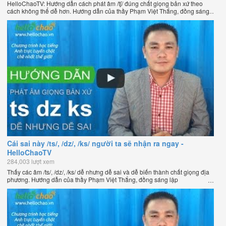
HelloChaoTV: Hướng dẫn cách phát âm /tʃ/ đúng chất giọng bản xứ theo
cách không thể dễ hơn. Hướng dẫn của thầy Phạm Việt Thắng, đồng sáng
lập HelloChao.vn - Chương trình dạy tiếng Anh trực tuyến chặt chẽ nhất
thế giới.
Cái sai này /ts/, /dz/, /ks/ người ta sẽ nhận ra ngay -
HelloChaoTV
284,003 lượt xem
Thấy các âm /ts/, /dz/, /ks/ dễ nhưng dễ sai và dễ biến thành chất giọng địa
phương. Hướng dẫn của thầy Phạm Việt Thắng, đồng sáng lập
HelloChao.vn - Chương trình dạy tiếng Anh trực tuyến chặt chẽ nhất thế
giới.