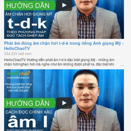
Phát âm đúng âm chặn hơi t-d-k trong tiếng Anh giọng Mỹ -
HelloChaoTV
334,325 lượt xem
HelloChaoTV: Hướng dẫn phát âm t-d-k đặc biệt giọng Mỹ - những âm
chặn hơi/nghẹn hơi mà nghe như âm không được phát ra, đặc biệt khi
chúng nằm ở cuối từ. Hướng dẫn của thầy Phạm Việt Thắng, đồng sáng
lập HelloChao.vn - Chương trình dạy tiếng Anh trực tuyến chặt chẽ nhất
thế giới.