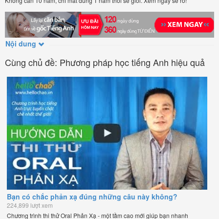
Không cần 10 năm, chỉ mất đúng 1 năm thôi sẽ giỏi. Xem ngay sẽ rõ!
Nội dung
Cùng chủ đề: Phương pháp học tiếng Anh hiệu quả
Bạn có chắc phản xạ đúng những câu này không?
224,899 lượt xem
Chương trình thi thử Oral Phản Xạ - một tầm cao mới giúp bạn nhanh