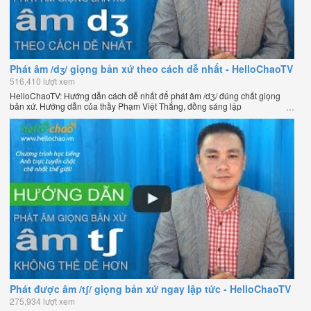
Phát âm /dʒ/ giọng bản xứ theo cách dễ nhất - HelloChaoTV
516,410 lượt xem
HelloChaoTV: Hướng dẫn cách dễ nhất để phát âm /dʒ/ đúng chất giọng
bản xứ. Hướng dẫn của thầy Phạm Việt Thắng, đồng sáng lập
HelloChao.vn - Chương trình dạy tiếng Anh trực tuyến chặt chẽ nhất thế
giới.
Phát được âm /tʃ/ giọng bản xứ ngay lập tức - HelloChaoTV
275,934 lượt xem