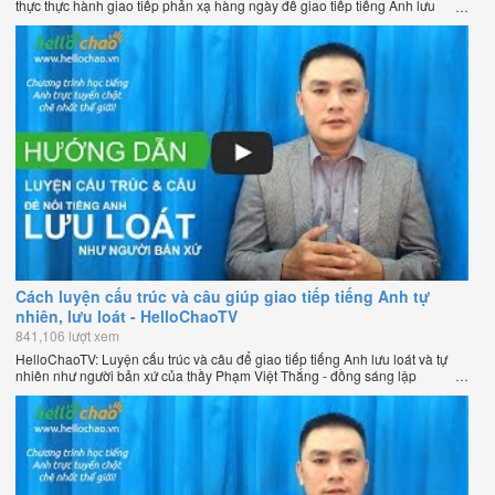
thực thực hành giao tiếp phản xạ hàng ngày để giao tiếp tiếng Anh lưu
loát như người bản xứ của thầy Phạm Việt Thắng - đồng sáng lập
HelloChao.vn - Chương trình dạy tiếng Anh trực tuyến chặt chẽ nhất thế
giới.
Cách luyện cấu trúc và câu giúp giao tiếp tiếng Anh tự
nhiên, lưu loát - HelloChaoTV
841,106 lượt xem
HelloChaoTV: Luyện cấu trúc và câu để giao tiếp tiếng Anh lưu loát và tự
nhiên như người bản xứ của thầy Phạm Việt Thắng - đồng sáng lập
HelloChao.vn - Trang web học tiếng Anh trực tuyến chặt chẽ nhất thế giới.