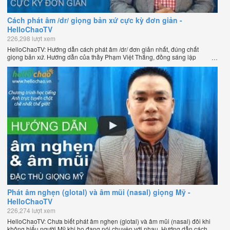
Cách phát âm /dr/ giọng bản xứ cực kỳ đơn giản -
HelloChaoTV
226,298 lượt xem
HelloChaoTV: Hướng dẫn cách phát âm /dr/ đơn giản nhất, đúng chất
giọng bản xứ. Hướng dẫn của thầy Phạm Việt Thắng, đồng sáng lập
HelloChao.vn - Chương trình dạy tiếng Anh trực tuyến chặt chẽ nhất thế
giới.
Phát âm nghẹn (glotal) và âm mũi (nasal) giọng Mỹ -
HelloChaoTV
226,274 lượt xem
HelloChaoTV: Chưa biết phát âm nghẹn (glotal) và âm mũi (nasal) đôi khi
không hiểu người Mỹ khi họ đang nói chuyện với nhau. Hướng dẫn cách