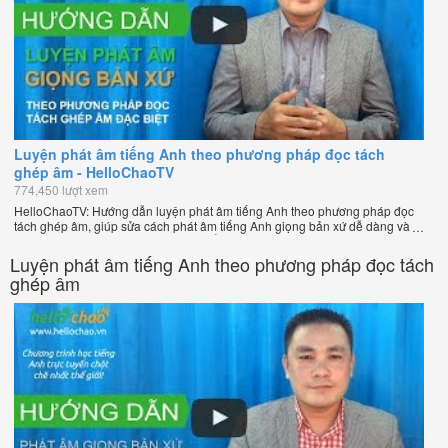
Luyện phát âm tiếng Anh theo phương pháp đọc tách
ghép âm - HelloChaoTV
774,450 lượt xem
HelloChaoTV: Hướng dẫn luyện phát âm tiếng Anh theo phương pháp đọc
tách ghép âm, giúp sửa cách phát âm tiếng Anh giọng bản xứ dễ dàng và
nhanh chóng của thầy Phạm Việt Thắng, đồng sáng lập HelloChao.vn -
Chương trình dạy tiếng Anh trực tuyến chặt chẽ nhất thế giới!
Luyện phát âm tiếng Anh theo phương pháp đọc tách
ghép âm