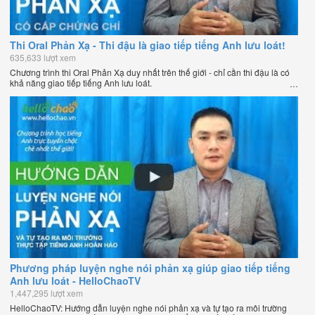
Thi Oral Phản Xạ - Thi đậu là giao tiếp tiếng Anh lưu loát!
635,633 lượt xem
Chương trình thi Oral Phản Xạ duy nhất trên thế giới - chỉ cần thi đậu là có
khả năng giao tiếp tiếng Anh lưu loát.
Phương pháp luyện nghe nói phản xạ giúp giao tiếp tiếng
Anh lưu loát - HelloChaoTV
1,447,295 lượt xem
HelloChaoTV: Hướng dẫn luyện nghe nói phản xạ và tự tạo ra môi trường