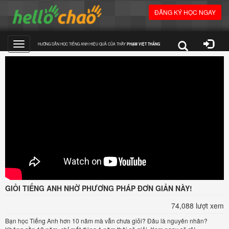
ĐĂNG KÝ HỌC NGAY
HƯỚNG DẪN HỌC TIẾNG ANH HIỆU QUẢ CỦA THẦY
PHẠM VIỆT THẮNG
Toggle
navigation
GIỎI TIẾNG ANH NHỜ PHƯƠNG PHÁP ĐƠN GIẢN NÀY!
74,088 lượt xem
Bạn học Tiếng Anh hơn 10 năm mà vẫn chưa giỏi? Đâu là nguyên nhân?