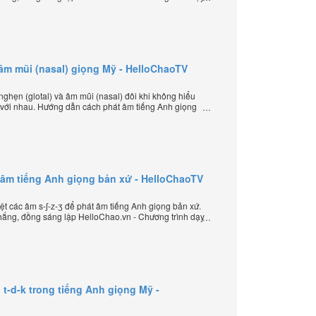
 thế giới.
 âm mũi (nasal) giọng Mỹ - HelloChaoTV
ghẹn (glotal) và âm mũi (nasal) đôi khi không hiểu
 với nhau. Hướng dẫn cách phát âm tiếng Anh giọng
ép âm đặc biệt của thầy Phạm Việt Thắng, đồng
ình dạy tiếng Anh trực tuyến chặt chẽ nhất thế giới.
át âm tiếng Anh giọng bản xứ - HelloChaoTV
t các âm s-ʃ-z-ʒ để phát âm tiếng Anh giọng bản xứ.
ắng, đồng sáng lập HelloChao.vn - Chương trình dạy
 thế giới.
t-d-k trong tiếng Anh giọng Mỹ -