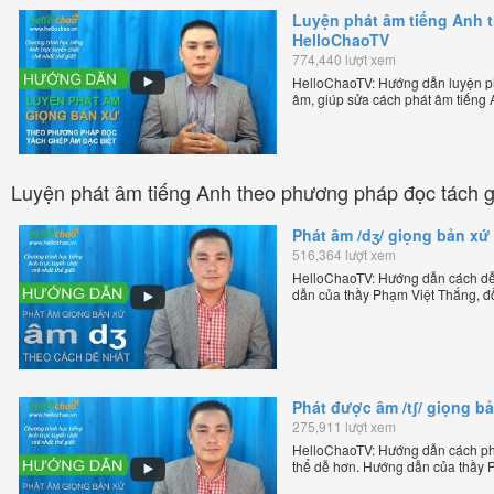
Luyện phát âm tiếng Anh 
HelloChaoTV
774,440 lượt xem
HelloChaoTV: Hướng dẫn luyện p
âm, giúp sửa cách phát âm tiếng
Phạm Việt Thắng, đồng sáng lập H
chặt chẽ nhất thế giới!
Luyện phát âm tiếng Anh theo phương pháp đọc tách 
Phát âm /dʒ/ giọng bản xứ
516,364 lượt xem
HelloChaoTV: Hướng dẫn cách dễ 
dẫn của thầy Phạm Việt Thắng, đ
Anh trực tuyến chặt chẽ nhất thế g
Phát được âm /tʃ/ giọng b
275,911 lượt xem
HelloChaoTV: Hướng dẫn cách phá
thể dễ hơn. Hướng dẫn của thầy 
Chương trình dạy tiếng Anh trực tu