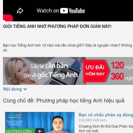
GIỎI TIẾNG ANH NHỜ PHƯƠNG PHÁP ĐƠN GIẢN NÀY!
Bạn học Tiếng Anh hơn 10 năm mà vẫn chưa giỏi? Đâu là nguyên nhân? Không c
rõ!
Nội dung
Cùng chủ đề: Phương pháp học tiếng Anh hiệu quả
Bạn có chắc phản xạ đún
224,883 lượt xem
Chương trình thi thử Oral Phản X
Anh lưu loát.