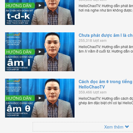
HelloChaoTV: Hướng dẫn phát âm 
hơi mà nghe như âm không được p
của thầy Phạm Việt Thắng, đồng 
trực tuyến chặt chẽ nhất thế giới.
Chưa phát được âm l là c
255,318 lượt xem
HelloChaoTV: Hướng dẫn phát âm /
âm /l/ nằm ở cuối từ. Hướng dẫn 
HelloChao.vn - Chương trình dạy t
Cách đọc âm θ trong tiếng
HelloChaoTV
359,466 lượt xem
HelloChaoTV: Hướng dẫn cách đọc
ghép âm đặc biệt chỉ có tại Hel
bản xứ dễ dàng và hiệu quả nhất l
Việt Thắng, đồng sáng lập trang 
chặt chẽ nhất thế giới.
Xem thêm