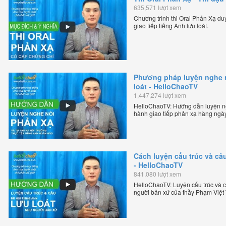
635,571 lượt xem
Chương trình thi Oral Phản Xạ duy 
giao tiếp tiếng Anh lưu loát.
Phương pháp luyện nghe nó
loát - HelloChaoTV
1,447,274 lượt xem
HelloChaoTV: Hướng dẫn luyện ngh
hành giao tiếp phản xạ hàng ngày
thầy Phạm Việt Thắng - đồng sáng
tuyến chặt chẽ nhất thế giới.
Cách luyện cấu trúc và câu
- HelloChaoTV
841,080 lượt xem
HelloChaoTV: Luyện cấu trúc và câ
người bản xứ của thầy Phạm Việt
tiếng Anh trực tuyến chặt chẽ nhất