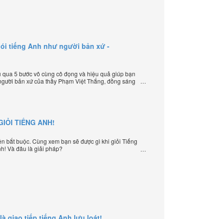
ói tiếng Anh như người bản xứ -
 qua 5 bước vô cùng cô đọng và hiệu quả giúp bạn
 người bản xứ của thầy Phạm Việt Thắng, đồng sáng
ạy tiếng Anh trực tuyến chặt chẽ nhất thế giới.
IỎI TIẾNG ANH!
iện bắt buộc. Cùng xem bạn sẽ được gì khi giỏi Tiếng
nh! Và đâu là giải pháp?
là giao tiếp tiếng Anh lưu loát!