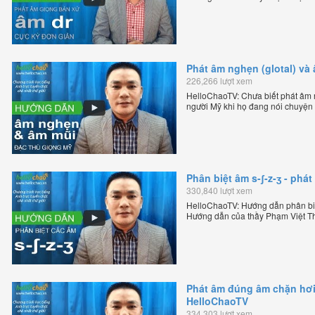
tiếng Anh trực tuyến chặt chẽ nhất
Phát âm nghẹn (glotal) và
226,266 lượt xem
HelloChaoTV: Chưa biết phát âm n
người Mỹ khi họ đang nói chuyện
Mỹ theo phương pháp đọc tách gh
sáng lập HelloChao.vn - Chương tr
Phân biệt âm s-ʃ-z-ʒ - ph
330,840 lượt xem
HelloChaoTV: Hướng dẫn phân biệ
Hướng dẫn của thầy Phạm Việt Th
tiếng Anh trực tuyến chặt chẽ nhất
Phát âm đúng âm chặn hơi 
HelloChaoTV
334,303 lượt xem