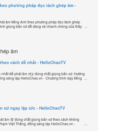
theo phương pháp đọc tách ghép âm -
hát âm tiếng Anh theo phương pháp đọc tách ghép
 Anh giọng bản xứ dễ dàng và nhanh chóng của thầy
elloChao.vn - Chương trình dạy tiếng Anh trực tuyến
ghép âm
 theo cách dễ nhất - HelloChaoTV
nhất để phát âm /dʒ/ đúng chất giọng bản xứ. Hướng
ồng sáng lập HelloChao.vn - Chương trình dạy tiếng
iới.
ản xứ ngay lập tức - HelloChaoTV
t âm /tʃ/ đúng chất giọng bản xứ theo cách không
Phạm Việt Thắng, đồng sáng lập HelloChao.vn -
yến chặt chẽ nhất thế giới.