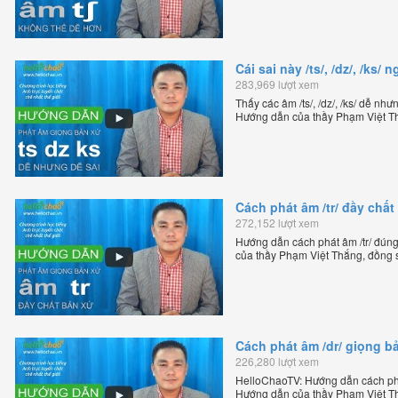
Cái sai này /ts/, /dz/, /ks
283,969 lượt xem
Thấy các âm /ts/, /dz/, /ks/ dễ nh
Hướng dẫn của thầy Phạm Việt Th
tiếng Anh trực tuyến chặt chẽ nhất
Cách phát âm /tr/ đầy chấ
272,152 lượt xem
Hướng dẫn cách phát âm /tr/ đún
của thầy Phạm Việt Thắng, đồng 
trực tuyến chặt chẽ nhất thế giới.
Cách phát âm /dr/ giọng b
226,280 lượt xem
HelloChaoTV: Hướng dẫn cách phát
Hướng dẫn của thầy Phạm Việt Th