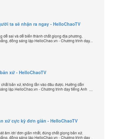
/ người ta sẽ nhận ra ngay - HelloChaoTV
ưng dễ sai và dễ biến thành chất giọng địa phương.
ắng, đồng sáng lập HelloChao.vn - Chương trình dạy
 thế giới.
t bản xứ - HelloChaoTV
g chất bản xứ, không lẫn vào đâu được. Hướng dẫn
sáng lập HelloChao.vn - Chương trình dạy tiếng Anh
ản xứ cực kỳ đơn giản - HelloChaoTV
 âm /dr/ đơn giản nhất, đúng chất giọng bản xứ.
ắng, đồng sáng lập HelloChao.vn - Chương trình dạy