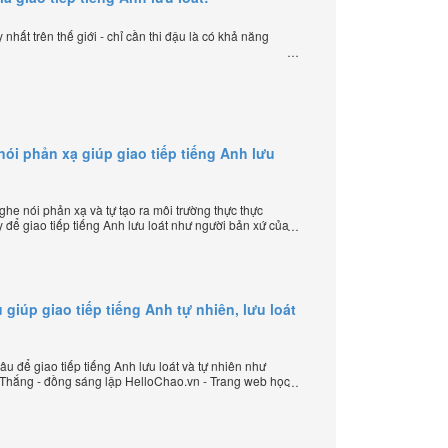
nhất trên thế giới - chỉ cần thi đậu là có khả năng
i phản xạ giúp giao tiếp tiếng Anh lưu
e nói phản xạ và tự tạo ra môi trường thực thực
 để giao tiếp tiếng Anh lưu loát như người bản xứ của
 lập HelloChao.vn - Chương trình dạy tiếng Anh trực
 giúp giao tiếp tiếng Anh tự nhiên, lưu loát
u để giao tiếp tiếng Anh lưu loát và tự nhiên như
 Thắng - đồng sáng lập HelloChao.vn - Trang web học
 thế giới.