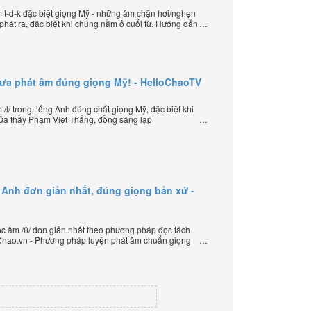
t-d-k đặc biệt giọng Mỹ - những âm chặn hơi/nghẹn
hát ra, đặc biệt khi chúng nằm ở cuối từ. Hướng dẫn
sáng lập HelloChao.vn - Chương trình dạy tiếng Anh
hưa phát âm đúng giọng Mỹ! - HelloChaoTV
l/ trong tiếng Anh đúng chất giọng Mỹ, đặc biệt khi
của thầy Phạm Việt Thắng, đồng sáng lập
iếng Anh trực tuyến chặt chẽ nhất thế giới.
 Anh đơn giản nhất, đúng giọng bản xứ -
 âm /θ/ đơn giản nhất theo phương pháp đọc tách
loChao.vn - Phương pháp luyện phát âm chuẩn giọng
ần đầu tiên xuất hiện trên thế giới, của thầy Phạm
HelloChao.vn - Chương trình dạy tiếng Anh trực tuyến