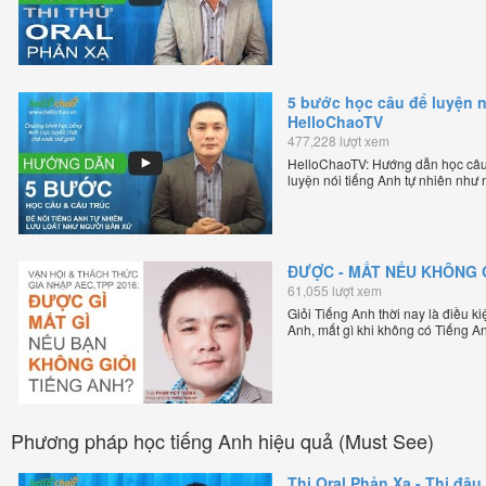
5 bước học câu để luyện n
HelloChaoTV
477,228 lượt xem
HelloChaoTV: Hướng dẫn học câu
luyện nói tiếng Anh tự nhiên như
lập HelloChao.vn - Chương trình d
ĐƯỢC - MẤT NẾU KHÔNG G
61,055 lượt xem
Giỏi Tiếng Anh thời nay là điều k
Anh, mất gì khi không có Tiếng A
Phương pháp học tiếng Anh hiệu quả (Must See)
Thi Oral Phản Xạ - Thi đậu 