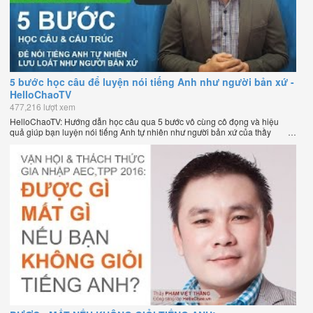
5 bước học câu để luyện nói tiếng Anh như người bản xứ -
HelloChaoTV
477,216 lượt xem
HelloChaoTV: Hướng dẫn học câu qua 5 bước vô cùng cô đọng và hiệu
quả giúp bạn luyện nói tiếng Anh tự nhiên như người bản xứ của thầy
Phạm Việt Thắng, đồng sáng lập HelloChao.vn - Chương trình dạy tiếng
Anh trực tuyến chặt chẽ nhất thế giới.