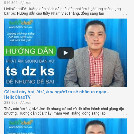
516,356 lượt xem
HelloChaoTV: Hướng dẫn cách dễ nhất để phát âm /dʒ/ đúng chất giọng
bản xứ. Hướng dẫn của thầy Phạm Việt Thắng, đồng sáng lập
HelloChao.vn - Chương trình dạy tiếng Anh trực tuyến chặt chẽ nhất thế
giới.
Cái sai này /ts/, /dz/, /ks/ người ta sẽ nhận ra ngay -
HelloChaoTV
283,963 lượt xem
Thấy các âm /ts/, /dz/, /ks/ dễ nhưng dễ sai và dễ biến thành chất giọng địa
phương. Hướng dẫn của thầy Phạm Việt Thắng, đồng sáng lập
HelloChao.vn - Chương trình dạy tiếng Anh trực tuyến chặt chẽ nhất thế
giới.