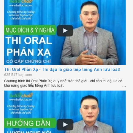
Thi Oral Phản Xạ - Thi đậu là giao tiếp tiếng Anh lưu loát!
635,547 lượt xem
Chương trình thi Oral Phản Xạ duy nhất trên thế giới - chỉ cần thi đậu là có
khả năng giao tiếp tiếng Anh lưu loát.