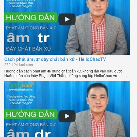
Cách phát âm /tr/ đầy chất bản xứ - HelloChaoTV
272,124 lượt xem
Hướng dẫn cách phát âm /tr/ đúng chất bản xứ, không lẫn vào đâu được.
Hướng dẫn của thầy Phạm Việt Thắng, đồng sáng lập HelloChao.vn -
Chương trình dạy tiếng Anh trực tuyến chặt chẽ nhất thế giới.