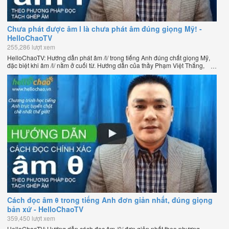
Chưa phát được âm l là chưa phát âm đúng giọng Mỹ! -
HelloChaoTV
255,286 lượt xem
HelloChaoTV: Hướng dẫn phát âm /l/ trong tiếng Anh đúng chất giọng Mỹ,
đặc biệt khi âm /l/ nằm ở cuối từ. Hướng dẫn của thầy Phạm Việt Thắng,
đồng sáng lập HelloChao.vn - Chương trình dạy tiếng Anh trực tuyến chặt
chẽ nhất thế giới.
Cách đọc âm θ trong tiếng Anh đơn giản nhất, đúng giọng
bản xứ - HelloChaoTV
359,450 lượt xem
HelloChaoTV: Hướng dẫn cách đọc âm /θ/ đơn giản nhất theo phương