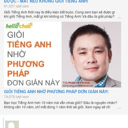
ĐƯỢC - MẤT NẾU KHÔNG GIỎI TIẾNG ANH!
61,037 lượt xem
Giỏi Tiếng Anh thời nay là điều kiện bắt buộc. Cùng xem bạn sẽ được gì
khi giỏi Tiếng Anh, mất gì khi không có Tiếng Anh! Và đâu là giải pháp?
GIỎI TIẾNG ANH NHỜ PHƯƠNG PHÁP ĐƠN GIẢN NÀY!
74,076 lượt xem
Bạn học Tiếng Anh hơn 10 năm mà vẫn chưa giỏi? Đâu là nguyên nhân?
Không cần 10 năm, chỉ mất đúng 1 năm thôi sẽ giỏi. Xem ngay sẽ rõ!