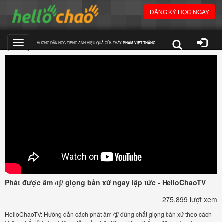
ĐĂNG KÝ HỌC NGAY
HƯỚNG DẪN HỌC TIẾNG ANH HIỆU QUẢ CỦA THẦY
PHẠM VIỆT THẮNG
Toggle
navigation
Phát được âm /tʃ/ giọng bản xứ ngay lập tức - HelloChaoTV
275,899 lượt xem
HelloChaoTV: Hướng dẫn cách phát âm /tʃ/ đúng chất giọng bản xứ theo cách