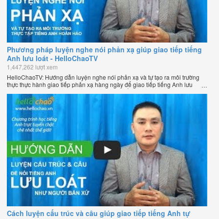
Phương pháp luyện nghe nói phản xạ giúp giao tiếp tiếng
Anh lưu loát - HelloChaoTV
1,447,262 lượt xem
HelloChaoTV: Hướng dẫn luyện nghe nói phản xạ và tự tạo ra môi trường
thực thực hành giao tiếp phản xạ hàng ngày để giao tiếp tiếng Anh lưu
loát như người bản xứ của thầy Phạm Việt Thắng - đồng sáng lập
HelloChao.vn - Chương trình dạy tiếng Anh trực tuyến chặt chẽ nhất thế
giới.
Cách luyện cấu trúc và câu giúp giao tiếp tiếng Anh tự