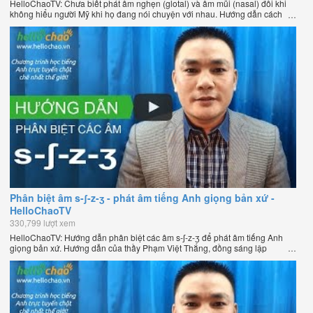
HelloChaoTV: Chưa biết phát âm nghẹn (glotal) và âm mũi (nasal) đôi khi
không hiểu người Mỹ khi họ đang nói chuyện với nhau. Hướng dẫn cách
phát âm tiếng Anh giọng Mỹ theo phương pháp đọc tách ghép âm đặc biệt
của thầy Phạm Việt Thắng, đồng sáng lập HelloChao.vn - Chương trình
dạy tiếng Anh trực tuyến chặt chẽ nhất thế giới.
Phân biệt âm s-ʃ-z-ʒ - phát âm tiếng Anh giọng bản xứ -
HelloChaoTV
330,799 lượt xem
HelloChaoTV: Hướng dẫn phân biệt các âm s-ʃ-z-ʒ để phát âm tiếng Anh
giọng bản xứ. Hướng dẫn của thầy Phạm Việt Thắng, đồng sáng lập
HelloChao.vn - Chương trình dạy tiếng Anh trực tuyến chặt chẽ nhất thế
giới.