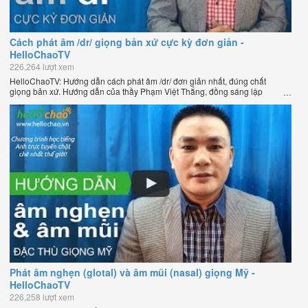
Cách phát âm /dr/ giọng bản xứ cực kỳ đơn giản -
HelloChaoTV
226,264 lượt xem
HelloChaoTV: Hướng dẫn cách phát âm /dr/ đơn giản nhất, đúng chất
giọng bản xứ. Hướng dẫn của thầy Phạm Việt Thắng, đồng sáng lập
HelloChao.vn - Chương trình dạy tiếng Anh trực tuyến chặt chẽ nhất thế
giới.
Phát âm nghẹn (glotal) và âm mũi (nasal) giọng Mỹ -
HelloChaoTV
226,258 lượt xem