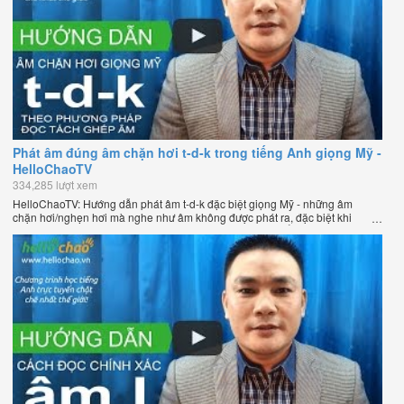
Phát âm đúng âm chặn hơi t-d-k trong tiếng Anh giọng Mỹ -
HelloChaoTV
334,285 lượt xem
HelloChaoTV: Hướng dẫn phát âm t-d-k đặc biệt giọng Mỹ - những âm
chặn hơi/nghẹn hơi mà nghe như âm không được phát ra, đặc biệt khi
chúng nằm ở cuối từ. Hướng dẫn của thầy Phạm Việt Thắng, đồng sáng
lập HelloChao.vn - Chương trình dạy tiếng Anh trực tuyến chặt chẽ nhất
thế giới.