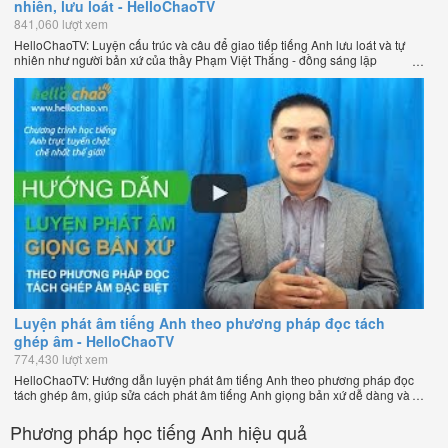
nhiên, lưu loát - HelloChaoTV
841,060 lượt xem
HelloChaoTV: Luyện cấu trúc và câu để giao tiếp tiếng Anh lưu loát và tự
nhiên như người bản xứ của thầy Phạm Việt Thắng - đồng sáng lập
HelloChao.vn - Trang web học tiếng Anh trực tuyến chặt chẽ nhất thế giới.
Luyện phát âm tiếng Anh theo phương pháp đọc tách
ghép âm - HelloChaoTV
774,430 lượt xem
HelloChaoTV: Hướng dẫn luyện phát âm tiếng Anh theo phương pháp đọc
tách ghép âm, giúp sửa cách phát âm tiếng Anh giọng bản xứ dễ dàng và
nhanh chóng của thầy Phạm Việt Thắng, đồng sáng lập HelloChao.vn -
Chương trình dạy tiếng Anh trực tuyến chặt chẽ nhất thế giới!
Phương pháp học tiếng Anh hiệu quả