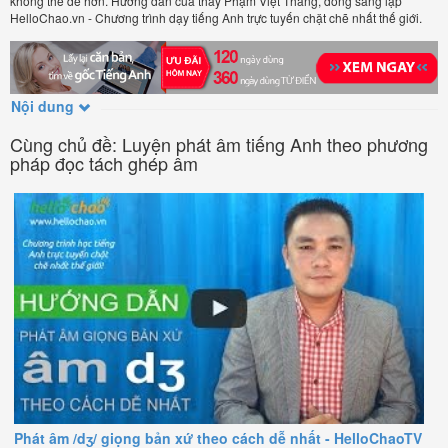
không thể dễ hơn. Hướng dẫn của thầy Phạm Việt Thắng, đồng sáng lập
HelloChao.vn - Chương trình dạy tiếng Anh trực tuyến chặt chẽ nhất thế giới.
Nội dung
Cùng chủ đề: Luyện phát âm tiếng Anh theo phương
pháp đọc tách ghép âm
Phát âm /dʒ/ giọng bản xứ theo cách dễ nhất - HelloChaoTV