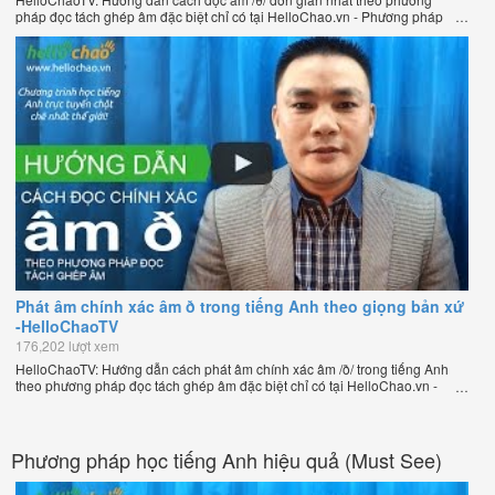
pháp đọc tách ghép âm đặc biệt chỉ có tại HelloChao.vn - Phương pháp
luyện phát âm chuẩn giọng bản xứ dễ dàng và hiệu quả nhất lần đầu tiên
xuất hiện trên thế giới, của thầy Phạm Việt Thắng, đồng sáng lập trang
HelloChao.vn - Chương trình dạy tiếng Anh trực tuyến chặt chẽ nhất thế
giới.
Phát âm chính xác âm ð trong tiếng Anh theo giọng bản xứ
-HelloChaoTV
176,202 lượt xem
HelloChaoTV: Hướng dẫn cách phát âm chính xác âm /ð/ trong tiếng Anh
theo phương pháp đọc tách ghép âm đặc biệt chỉ có tại HelloChao.vn -
Phương pháp luyện phát âm chuẩn giọng bản xứ dễ dàng và hiệu quả
nhất lần đầu tiên xuất hiện trên thế giới, của thầy Phạm Việt Thắng, đồng
sáng lập trang HelloChao.vn - Chương trình dạy tiếng Anh trực tuyến chặt
chẽ nhất thế giới.
Phương pháp học tiếng Anh hiệu quả (Must See)