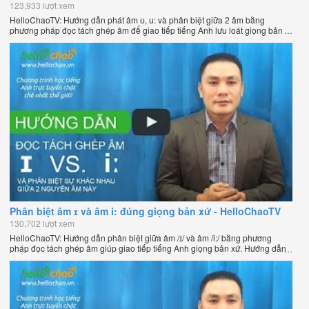
123,933 lượt xem
HelloChaoTV: Hướng dẫn phát âm ʊ, u: và phân biệt giữa 2 âm bằng
phương pháp đọc tách ghép âm để giao tiếp tiếng Anh lưu loát giọng bản
xứ. Hướng dẫn học tiếng Anh hiệu quả giúp bạn nói tiếng Anh tự nhiên
như người bản xứ của thầy Phạm Việt Thắng, đồng sáng lập
HelloChao.vn - Chương trình dạy tiếng Anh trực tuyến chặt chẽ nhất thế
giới.
Phân biệt âm ɪ và âm i: đúng giọng bản xứ - HelloChaoTV
130,702 lượt xem
HelloChaoTV: Hướng dẫn phân biệt giữa âm /ɪ/ và âm /i:/ bằng phương
pháp đọc tách ghép âm giúp giao tiếp tiếng Anh giọng bản xứ. Hướng dẫn
học tiếng Anh hiệu quả giúp bạn nói tiếng Anh tự nhiên như người bản xứ
của thầy Phạm Việt Thắng, đồng sáng lập HelloChao.vn - Chương trình
dạy tiếng Anh trực tuyến chặt chẽ nhất thế giới.