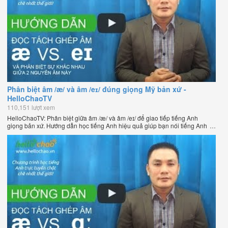
Phân biệt âm /æ/ và âm /eɪ/ đúng giọng Mỹ bản xứ -
HelloChaoTV
110,151 lượt xem
HelloChaoTV: Phân biệt giữa âm /æ/ và âm /eɪ/ để giao tiếp tiếng Anh
giọng bản xứ. Hướng dẫn học tiếng Anh hiệu quả giúp bạn nói tiếng Anh
tự nhiên như người bản xứ của thầy Phạm Việt Thắng, đồng sáng lập
HelloChao.vn - Chương trình dạy tiếng Anh trực tuyến chặt chẽ nhất thế
giới.