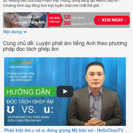
xứ. Hướng dẫn của thầy Phạm Việt Thắng, đồng sáng lập HelloChao.vn -
Chương trình dạy tiếng Anh trực tuyến chặt chẽ nhất thế giới.
Nội dung
Cùng chủ đề: Luyện phát âm tiếng Anh theo phương
pháp đọc tách ghép âm
Phân biệt âm ʊ và u: đúng giọng Mỹ bản xứ - HelloChaoTV