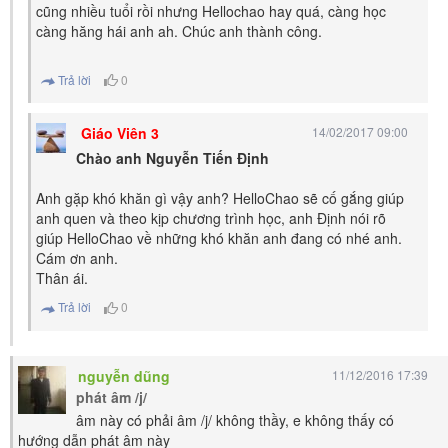
cũng nhiều tuổi rồi nhưng Hellochao hay quá, càng học
càng hăng hái anh ah. Chúc anh thành công.
Trả lời
0
Giáo Viên 3
14/02/2017 09:00
Chào anh Nguyễn Tiến Định
Anh gặp khó khăn gì vậy anh? HelloChao sẽ cố gắng giúp
anh quen và theo kịp chương trình học, anh Định nói rõ
giúp HelloChao về những khó khăn anh đang có nhé anh.
Cám ơn anh.
Thân ái.
Trả lời
0
nguyễn dũng
11/12/2016 17:39
phát âm /j/
âm này có phải âm /j/ không thầy, e không thấy có
hướng dẫn phát âm này