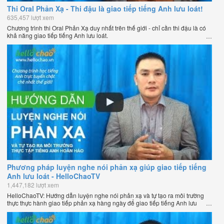
Thi Oral Phản Xạ - Thi đậu là giao tiếp tiếng Anh lưu loát!
635,457 lượt xem
Chương trình thi Oral Phản Xạ duy nhất trên thế giới - chỉ cần thi đậu là có
khả năng giao tiếp tiếng Anh lưu loát.
Phương pháp luyện nghe nói phản xạ giúp giao tiếp tiếng
Anh lưu loát - HelloChaoTV
1,447,182 lượt xem
HelloChaoTV: Hướng dẫn luyện nghe nói phản xạ và tự tạo ra môi trường
thực thực hành giao tiếp phản xạ hàng ngày để giao tiếp tiếng Anh lưu
loát như người bản xứ của thầy Phạm Việt Thắng - đồng sáng lập
HelloChao.vn - Chương trình dạy tiếng Anh trực tuyến chặt chẽ nhất thế