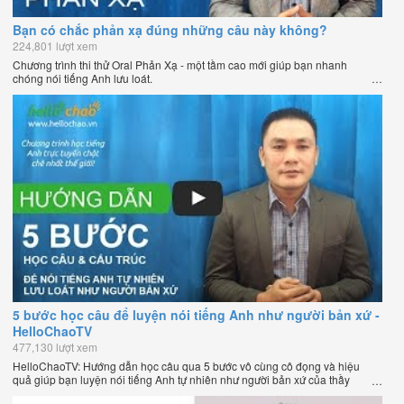
Bạn có chắc phản xạ đúng những câu này không?
224,801 lượt xem
Chương trình thi thử Oral Phản Xạ - một tầm cao mới giúp bạn nhanh
chóng nói tiếng Anh lưu loát.
5 bước học câu để luyện nói tiếng Anh như người bản xứ -
HelloChaoTV
477,130 lượt xem
HelloChaoTV: Hướng dẫn học câu qua 5 bước vô cùng cô đọng và hiệu
quả giúp bạn luyện nói tiếng Anh tự nhiên như người bản xứ của thầy
Phạm Việt Thắng, đồng sáng lập HelloChao.vn - Chương trình dạy tiếng