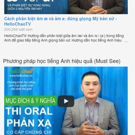
Cách phân biệt âm æ và âm a: đúng giọng Mỹ bản xứ -
HelloChaoTV
200,256 lượt xem
HelloChaoTV: Hướng dẫn phân biệt giữa âm /æ/ và âm /ɑː/ (a:) trong tiếng
Anh để giao tiếp tiếng Anh giọng bản xứ. Hướng dẫn học tiếng Anh hiệu
quả giúp bạn nói tiếng Anh tự nhiên như người bản xứ của thầy Phạm Việt
Thắng, đồng sáng lập HelloChao.vn - Chương trình dạy tiếng Anh trực
tuyến chặt chẽ nhất thế giới.
Phương pháp học tiếng Anh hiệu quả (Must See)