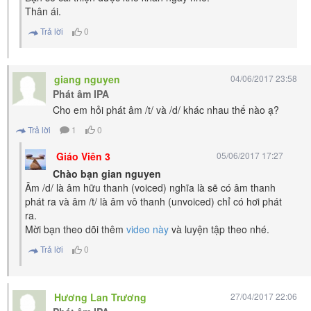
Thân ái.
Trả lời
0
giang nguyen
04/06/2017 23:58
Phát âm IPA
Cho em hỏi phát âm /t/ và /d/ khác nhau thế nào ạ?
Trả lời
1
0
Giáo Viên 3
05/06/2017 17:27
Chào bạn gian nguyen
Âm /d/ là âm hữu thanh (voiced) nghĩa là sẽ có âm thanh
phát ra và âm /t/ là âm vô thanh (unvoiced) chỉ có hơi phát
ra.
Mời bạn theo dõi thêm
video này
và luyện tập theo nhé.
Trả lời
0
Hương Lan Trương
27/04/2017 22:06