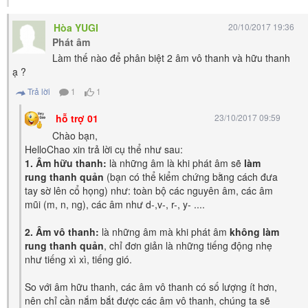
Hòa YUGI
20/10/2017 19:36
Phát âm
Làm thế nào để phân biệt 2 âm vô thanh và hữu thanh
ạ ?
Trả lời
1
1
hỗ trợ 01
23/10/2017 09:59
Chào bạn,
HelloChao xin trả lời cụ thể như sau:
1. Âm hữu thanh:
là những âm là khi phát âm sẽ
làm
rung thanh quản
(bạn có thể kiểm chứng bằng cách đưa
tay sờ lên cổ họng) như: toàn bộ các nguyên âm, các âm
mũi (m, n, ng), các âm như d-,v-, r-, y- ....
2. Âm vô thanh:
là những âm mà khi phát âm
không làm
rung thanh quản
, chỉ đơn giản là những tiếng động nhẹ
như tiếng xì xì
, tiếng gió.
So với âm hữu thanh, các âm vô thanh có số lượng ít hơn,
nên chỉ cần nắm bắt được các âm vô thanh, chúng ta sẽ