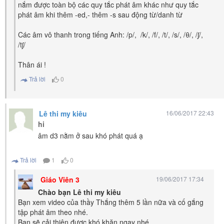
nắm được toàn bộ các quy tắc phát âm khác như quy tắc
phát âm khi thêm -ed,- thêm -s sau động từ/danh từ
Các âm vô thanh trong tiếng Anh: /p/, /k/, /f/, /t/, /s/, /θ/, /ʃ/,
/tʃ/
Thân ái !
Trả lời
0
Lê thi my kiêu
16/06/2017 22:43
hi
âm d3 nằm ở sau khó phát quá ạ
Trả lời
1
0
Giáo Viên 3
19/06/2017 17:34
Chào bạn Lê thi my kiêu
Bạn xem video của thầy Thắng thêm 5 lần nữa và cố gắng
tập phát âm theo nhé.
Bạn sẽ cải thiện được khó khăn ngay nhé.