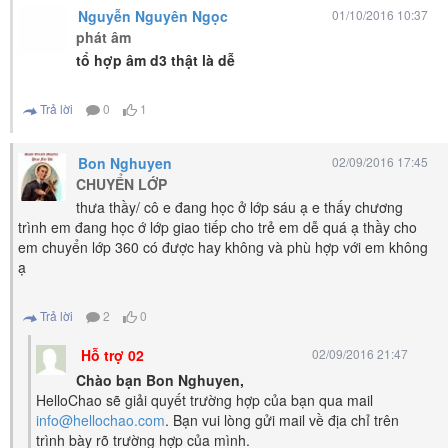
Nguyễn Nguyên Ngọc
01/10/2016 10:37
phát âm
tổ hợp âm d3 thật là dễ
Trả lời
0
1
Bon Nghuyen
02/09/2016 17:45
CHUYỂN LỚP
thưa thầy/ cô e đang học ở lớp sáu ạ e thấy chương
trình em đang học ớ lớp giao tiếp cho trẻ em dễ quá ạ thầy cho
em chuyển lớp 360 có được hay không và phù hợp với em không
ạ
Trả lời
2
0
Hỗ trợ 02
02/09/2016 21:47
Chào bạn Bon Nghuyen,
HelloChao sẽ giải quyết trường hợp của bạn qua mail
info@hellochao.com
. Bạn vui lòng gửi mail về địa chỉ trên
trình bày rõ trường hợp của mình.