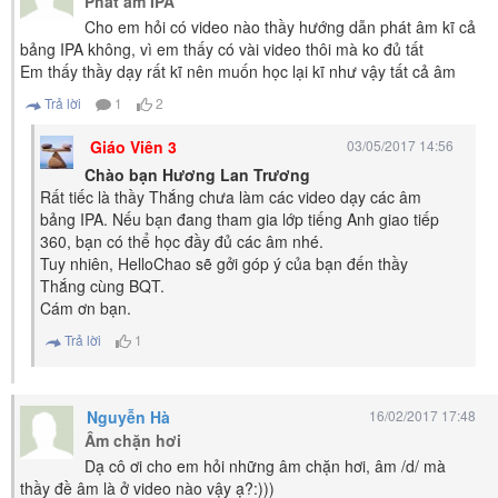
Phát âm IPA
Cho em hỏi có video nào thầy hướng dẫn phát âm kĩ cả
bảng IPA không, vì em thấy có vài video thôi mà ko đủ tất
Em thấy thầy dạy rất kĩ nên muốn học lại kĩ như vậy tất cả âm
Trả lời
1
2
Giáo Viên 3
03/05/2017 14:56
Chào bạn Hương Lan Trương
Rất tiếc là thầy Thắng chưa làm các video dạy các âm
bảng IPA. Nếu bạn đang tham gia lớp tiếng Anh giao tiếp
360, bạn có thể học đầy đủ các âm nhé.
Tuy nhiên, HelloChao sẽ gởi góp ý của bạn đến thầy
Thắng cùng BQT.
Cám ơn bạn.
Trả lời
1
Nguyễn Hà
16/02/2017 17:48
Âm chặn hơi
Dạ cô ơi cho em hỏi những âm chặn hơi, âm /d/ mà
thầy đề âm là ở video nào vậy ạ?:)))