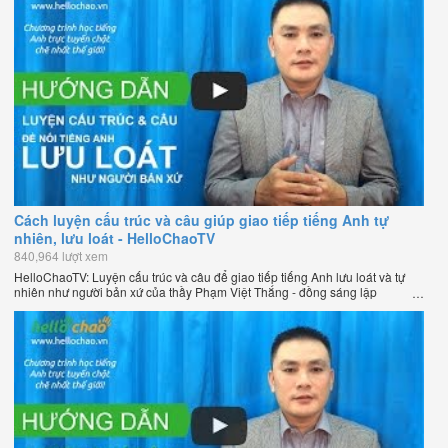
giới.
Cách luyện cấu trúc và câu giúp giao tiếp tiếng Anh tự
nhiên, lưu loát - HelloChaoTV
840,964 lượt xem
HelloChaoTV: Luyện cấu trúc và câu để giao tiếp tiếng Anh lưu loát và tự
nhiên như người bản xứ của thầy Phạm Việt Thắng - đồng sáng lập
HelloChao.vn - Trang web học tiếng Anh trực tuyến chặt chẽ nhất thế giới.