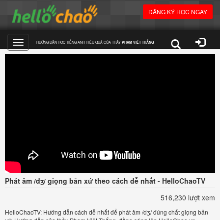
ĐĂNG KÝ HỌC NGAY
HƯỚNG DẪN HỌC TIẾNG ANH HIỆU QUẢ CỦA THẦY
PHẠM VIỆT THẮNG
Toggle
navigation
Phát âm /dʒ/ giọng bản xứ theo cách dễ nhất - HelloChaoTV
516,230 lượt xem
HelloChaoTV: Hướng dẫn cách dễ nhất để phát âm /dʒ/ đúng chất giọng bản