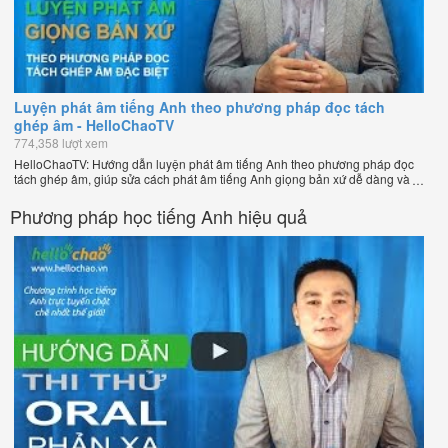
Luyện phát âm tiếng Anh theo phương pháp đọc tách
ghép âm - HelloChaoTV
774,358 lượt xem
HelloChaoTV: Hướng dẫn luyện phát âm tiếng Anh theo phương pháp đọc
tách ghép âm, giúp sửa cách phát âm tiếng Anh giọng bản xứ dễ dàng và
nhanh chóng của thầy Phạm Việt Thắng, đồng sáng lập HelloChao.vn -
Chương trình dạy tiếng Anh trực tuyến chặt chẽ nhất thế giới!
Phương pháp học tiếng Anh hiệu quả