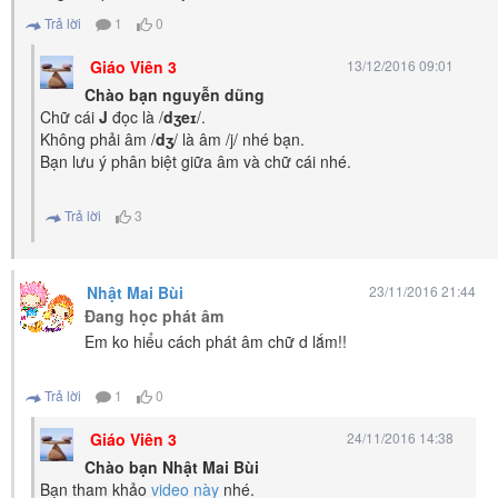
Trả lời
1
0
Giáo Viên 3
13/12/2016 09:01
Chào bạn nguyễn dũng
Chữ cái
J
đọc là /
dʒeɪ
/.
Không phải âm /
dʒ
/ là âm /j/ nhé bạn.
Bạn lưu ý phân biệt giữa âm và chữ cái nhé.
Trả lời
3
Nhật Mai Bùi
23/11/2016 21:44
Đang học phát âm
Em ko hiểu cách phát âm chữ d lắm!!
Trả lời
1
0
Giáo Viên 3
24/11/2016 14:38
Chào bạn Nhật Mai Bùi
Bạn tham khảo
video này
nhé.