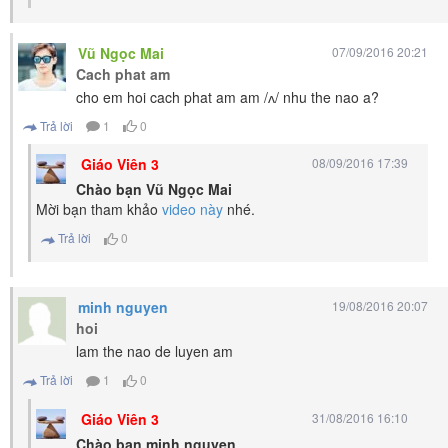
Vũ Ngọc Mai
07/09/2016 20:21
Cach phat am
cho em hoi cach phat am am /ʌ/ nhu the nao a?
Trả lời
1
0
Giáo Viên 3
08/09/2016 17:39
Chào bạn Vũ Ngọc Mai
Mời bạn tham khảo
video này
nhé.
Trả lời
0
minh nguyen
19/08/2016 20:07
hoi
lam the nao de luyen am
Trả lời
1
0
Giáo Viên 3
31/08/2016 16:10
Chào bạn minh nguyen