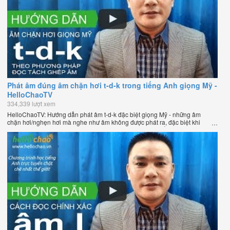
Phát âm đúng âm chặn hơi t-d-k trong tiếng Anh giọng Mỹ -
HelloChaoTV
334,339 lượt xem
HelloChaoTV: Hướng dẫn phát âm t-d-k đặc biệt giọng Mỹ - những âm
chặn hơi/nghẹn hơi mà nghe như âm không được phát ra, đặc biệt khi
chúng nằm ở cuối từ. Hướng dẫn của thầy Phạm Việt Thắng, đồng sáng
lập HelloChao.vn - Chương trình dạy tiếng Anh trực tuyến chặt chẽ nhất
thế giới.