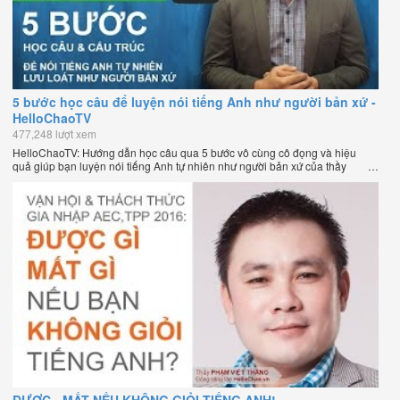
5 bước học câu để luyện nói tiếng Anh như người bản xứ -
HelloChaoTV
477,248 lượt xem
HelloChaoTV: Hướng dẫn học câu qua 5 bước vô cùng cô đọng và hiệu
quả giúp bạn luyện nói tiếng Anh tự nhiên như người bản xứ của thầy
Phạm Việt Thắng, đồng sáng lập HelloChao.vn - Chương trình dạy tiếng
Anh trực tuyến chặt chẽ nhất thế giới.