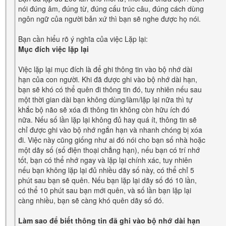
nói đúng âm, đúng từ, đúng cấu trúc câu, đúng cách dùng
ngôn ngữ của người bản xứ thì bạn sẽ nghe được họ nói.
Bạn cần hiểu rõ ý nghĩa của việc Lặp lại:
Mục đích việc lặp lại
Việc lặp lại mục đích là để ghi thông tin vào bộ nhớ dài
hạn của con người. Khi đã được ghi vào bộ nhớ dài hạn,
bạn sẽ khó có thể quên đi thông tin đó, tuy nhiên nếu sau
một thời gian dài bạn không dùng/làm/lặp lại nữa thì tự
khắc bộ não sẽ xóa đi thông tin không còn hữu ích đó
nữa. Nếu số lần lặp lại không đủ hay quá ít, thông tin sẽ
chỉ được ghi vào bộ nhớ ngắn hạn và nhanh chóng bị xóa
đi. Việc này cũng giống như ai đó nói cho bạn số nhà hoặc
một dãy số (số điện thoại chẳng hạn), nếu bạn có trí nhớ
tốt, bạn có thể nhớ ngay và lặp lại chính xác, tuy nhiên
nếu bạn không lặp lại đủ nhiều dãy số này, có thể chỉ 5
phút sau bạn sẽ quên. Nếu bạn lặp lại dãy số đó 10 lần,
có thể 10 phút sau bạn mới quên, và số lần bạn lặp lại
càng nhiều, bạn sẽ càng khó quên dãy số đó.
Làm sao để biết thông tin đã ghi vào bộ nhớ dài hạn