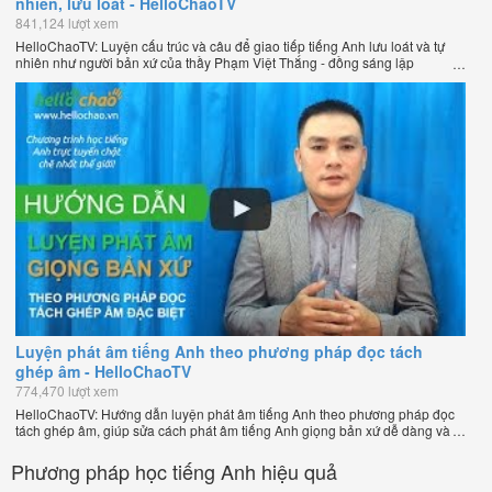
nhiên, lưu loát - HelloChaoTV
841,124 lượt xem
HelloChaoTV: Luyện cấu trúc và câu để giao tiếp tiếng Anh lưu loát và tự
nhiên như người bản xứ của thầy Phạm Việt Thắng - đồng sáng lập
HelloChao.vn - Trang web học tiếng Anh trực tuyến chặt chẽ nhất thế giới.
Luyện phát âm tiếng Anh theo phương pháp đọc tách
ghép âm - HelloChaoTV
774,470 lượt xem
HelloChaoTV: Hướng dẫn luyện phát âm tiếng Anh theo phương pháp đọc
tách ghép âm, giúp sửa cách phát âm tiếng Anh giọng bản xứ dễ dàng và
nhanh chóng của thầy Phạm Việt Thắng, đồng sáng lập HelloChao.vn -
Chương trình dạy tiếng Anh trực tuyến chặt chẽ nhất thế giới!
Phương pháp học tiếng Anh hiệu quả