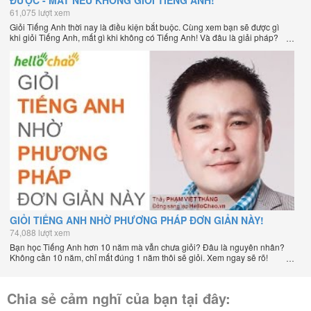
ĐƯỢC - MẤT NẾU KHÔNG GIỎI TIẾNG ANH!
61,075 lượt xem
Giỏi Tiếng Anh thời nay là điều kiện bắt buộc. Cùng xem bạn sẽ được gì
khi giỏi Tiếng Anh, mất gì khi không có Tiếng Anh! Và đâu là giải pháp?
GIỎI TIẾNG ANH NHỜ PHƯƠNG PHÁP ĐƠN GIẢN NÀY!
74,088 lượt xem
Bạn học Tiếng Anh hơn 10 năm mà vẫn chưa giỏi? Đâu là nguyên nhân?
Không cần 10 năm, chỉ mất đúng 1 năm thôi sẽ giỏi. Xem ngay sẽ rõ!
Chia sẻ cảm nghĩ của bạn tại đây: