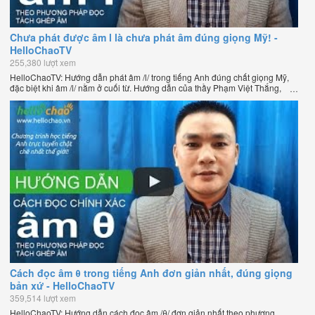
Chưa phát được âm l là chưa phát âm đúng giọng Mỹ! -
HelloChaoTV
255,380 lượt xem
HelloChaoTV: Hướng dẫn phát âm /l/ trong tiếng Anh đúng chất giọng Mỹ,
đặc biệt khi âm /l/ nằm ở cuối từ. Hướng dẫn của thầy Phạm Việt Thắng,
đồng sáng lập HelloChao.vn - Chương trình dạy tiếng Anh trực tuyến chặt
chẽ nhất thế giới.
Cách đọc âm θ trong tiếng Anh đơn giản nhất, đúng giọng
bản xứ - HelloChaoTV
359,514 lượt xem
HelloChaoTV: Hướng dẫn cách đọc âm /θ/ đơn giản nhất theo phương