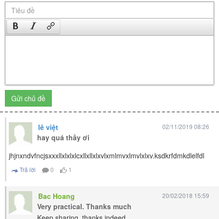
Gửi chủ đề
lê việt
02/11/2019 08:26
hay quá thầy ơi
jhjnxndvfncjsxxxllxlxlxlcxllxllxlxvlxmlmvxlmvlxlxv.ksdkrfdmkdlelfdl
Trả lời
0
1
Bac Hoang
20/02/2018 15:59
Very practical. Thanks much
Keep sharing, thanks indeed