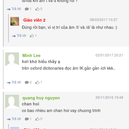
ts=ds khi am t va d khong roi ?
Trả lời
1
0
Giáo viên 2
08/03/2017 10:37
Đúng rồi bạn, vì vị trí của âm /t/ và /d/ là như nhau :)
Trả lời
1
Minh Lee
02/01/2017 20:21
hơi khó hiểu thầy ạ
trên oxford dictionaries đọc âm IK gần gần ích kkk..
Trả lời
0
1
quang huy nguyen
29/11/2016 19:48
chan hoi
co bao nhieu am chan hoi vay chuong trinh
Trả lời
1
0