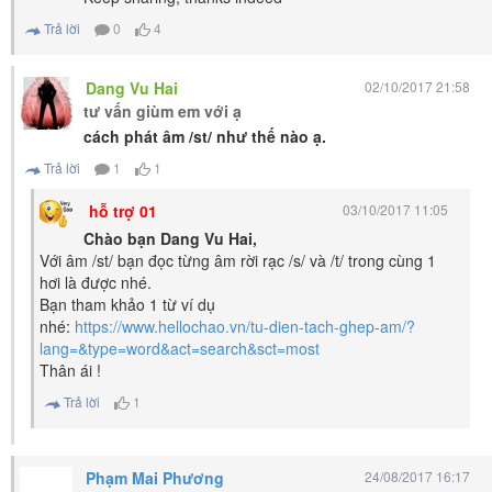
Trả lời
0
4
Dang Vu Hai
02/10/2017 21:58
tư vấn giùm em với ạ
c
ách phát âm /st/ như thế nào ạ.
Trả lời
1
1
hỗ trợ 01
03/10/2017 11:05
Chào bạn Dang Vu Hai,
Với âm /st/ bạn đọc từng âm rời rạc /s/ và /t/ trong cùng 1
hơi là được nhé.
Bạn tham khảo 1 từ ví dụ
nhé:
https://www.hellochao.vn/tu-dien-tach-ghep-am/?
lang=&type=word&act=search&sct=most
Thân ái !
Trả lời
1
Phạm Mai Phương
24/08/2017 16:17