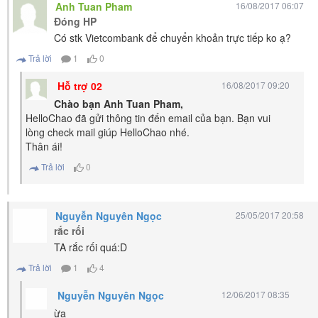
Anh Tuan Pham
16/08/2017 06:07
Đóng HP
Có stk Vietcombank để chuyển khoản trực tiếp ko ạ?
Trả lời
1
0
Hỗ trợ 02
16/08/2017 09:20
Chào bạn Anh Tuan Pham,
HelloChao đã gửi thông tin đến email của bạn. Bạn vui
lòng check mail giúp HelloChao nhé.
Thân ái!
Trả lời
0
Nguyễn Nguyên Ngọc
25/05/2017 20:58
rắc rối
TA rắc rối quá:D
Trả lời
1
4
Nguyễn Nguyên Ngọc
12/06/2017 08:35
ừa