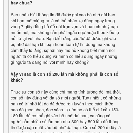
hay chưa?
Bạn nhận biết thông tin đã được ghi vào bộ nhớ dài hạn
khi bạn mở miệng ra là có thể phản xạ đúng ngay trong
vòng 7 giây đồng hồ để nói trọn vẹn và hoàn chỉnh ý bạn
muốn nói, mà không cần phải ngắc ngứ hoặc theo kiểu tự
nối từ lại với nhau. Bạn biết rằng câu/từ đã được ghi vào
bộ nhớ dài hạn khi bạn hoàn toàn tự tin dùng mà không
cảm thấy lo lắng, sợ hãi hay mơ hồ không biết mình nói
người ta có hiểu đúng và mình có hiểu đúng ngay những
gì người ta đang nói với mình hay không?
Vậy vì sao là con số 200 lần mà không phải là con số
khác?
Thực sự con số này cũng chỉ mang tính tương đối mà thôi,
con số này đúng với đa số mọi người. Tuy nhiên, có những
bạn có trí nhớ tốt do đã được rèn luyện theo cách thức
nào đó (học nhạc, đọc sách...) nên họ có thể chỉ cần 150-
180 lần để có thể ghi vào bộ nhớ dài hạn, và cũng có
người cần nhiều số lần hơn như 300 hay 500 lần để thông
tin được cập nhật vào bộ nhớ dài hạn. Con số 200 ở đây là