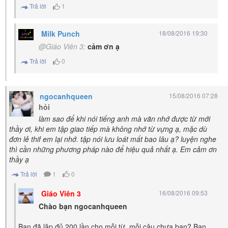
Trả lời
1
Milk Punch
18/08/2016 19:30
@Giáo Viên 3:
cảm ơn ạ
Trả lời
0
ngocanhqueen
15/08/2016 07:28
hỏi
làm sao để khi nói tiếng anh mà vãn nhớ được từ mới
thầy ơi, khi em tập giao tiếp mà không nhớ từ vựng ạ, mặc dù
đơn lẻ thif em lại nhớ. tập nói lưu loát mất bao lâu ạ? luyện nghe
thì cần những phương pháp nào để hiệu quả nhất ạ. Em cảm ơn
thầy ạ
Trả lời
1
0
Giáo Viên 3
16/08/2016 09:53
Chào bạn ngocanhqueen
Bạn đã lặp đủ 200 lần cho mỗi từ, mỗi câu chưa bạn? Bạn