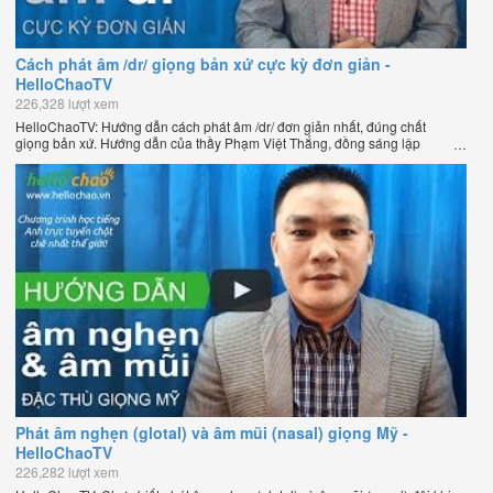
Cách phát âm /dr/ giọng bản xứ cực kỳ đơn giản -
HelloChaoTV
226,328 lượt xem
HelloChaoTV: Hướng dẫn cách phát âm /dr/ đơn giản nhất, đúng chất
giọng bản xứ. Hướng dẫn của thầy Phạm Việt Thắng, đồng sáng lập
HelloChao.vn - Chương trình dạy tiếng Anh trực tuyến chặt chẽ nhất thế
giới.
Phát âm nghẹn (glotal) và âm mũi (nasal) giọng Mỹ -
HelloChaoTV
226,282 lượt xem