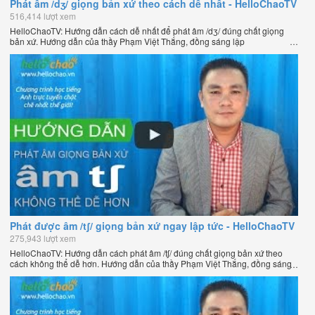
Phát âm /dʒ/ giọng bản xứ theo cách dễ nhất - HelloChaoTV
516,414 lượt xem
HelloChaoTV: Hướng dẫn cách dễ nhất để phát âm /dʒ/ đúng chất giọng
bản xứ. Hướng dẫn của thầy Phạm Việt Thắng, đồng sáng lập
HelloChao.vn - Chương trình dạy tiếng Anh trực tuyến chặt chẽ nhất thế
giới.
Phát được âm /tʃ/ giọng bản xứ ngay lập tức - HelloChaoTV
275,943 lượt xem
HelloChaoTV: Hướng dẫn cách phát âm /tʃ/ đúng chất giọng bản xứ theo
cách không thể dễ hơn. Hướng dẫn của thầy Phạm Việt Thắng, đồng sáng
lập HelloChao.vn - Chương trình dạy tiếng Anh trực tuyến chặt chẽ nhất
thế giới.