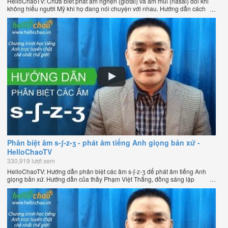
HelloChaoTV: Chưa biết phát âm nghẹn (glotal) và âm mũi (nasal) đôi khi
không hiểu người Mỹ khi họ đang nói chuyện với nhau. Hướng dẫn cách
phát âm tiếng Anh giọng Mỹ theo phương pháp đọc tách ghép âm đặc biệt
của thầy Phạm Việt Thắng, đồng sáng lập HelloChao.vn - Chương trình
dạy tiếng Anh trực tuyến chặt chẽ nhất thế giới.
Phân biệt âm s-ʃ-z-ʒ - phát âm tiếng Anh giọng bản xứ -
HelloChaoTV
330,919 lượt xem
HelloChaoTV: Hướng dẫn phân biệt các âm s-ʃ-z-ʒ để phát âm tiếng Anh
giọng bản xứ. Hướng dẫn của thầy Phạm Việt Thắng, đồng sáng lập
HelloChao.vn - Chương trình dạy tiếng Anh trực tuyến chặt chẽ nhất thế
giới.