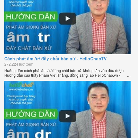
Cách phát âm /tr/ đầy chất bản xứ - HelloChaoTV
272,224 lượt xem
Hướng dẫn cách phát âm /tr/ đúng chất bản xứ, không lẫn vào đâu được.
Hướng dẫn của thầy Phạm Việt Thắng, đồng sáng lập HelloChao.vn -
Chương trình dạy tiếng Anh trực tuyến chặt chẽ nhất thế giới.