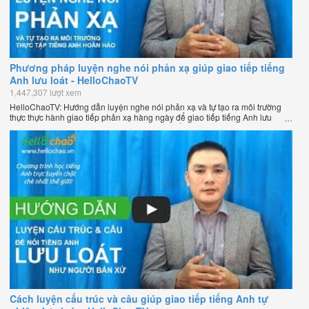
Phương pháp luyện nghe nói phản xạ giúp giao tiếp tiếng
Anh lưu loát - HelloChaoTV
1,447,307 lượt xem
HelloChaoTV: Hướng dẫn luyện nghe nói phản xạ và tự tạo ra môi trường
thực thực hành giao tiếp phản xạ hàng ngày để giao tiếp tiếng Anh lưu
loát như người bản xứ của thầy Phạm Việt Thắng - đồng sáng lập
HelloChao.vn - Chương trình dạy tiếng Anh trực tuyến chặt chẽ nhất thế
giới.
Cách luyện cấu trúc và câu giúp giao tiếp tiếng Anh tự