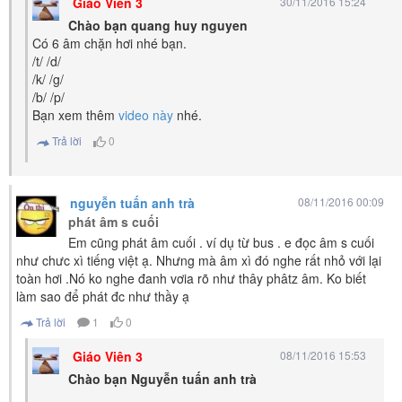
Giáo Viên 3
30/11/2016 15:24
Chào bạn quang huy nguyen
Có 6 âm chặn hơi nhé bạn.
/t/ /d/
/k/ /g/
/b/ /p/
Bạn xem thêm
video này
nhé.
Trả lời
0
nguyễn tuấn anh trà
08/11/2016 00:09
phát âm s cuối
Em cũng phát âm cuối . ví dụ từ bus . e đọc âm s cuối
như chưc xì tiếng việt ạ. Nhưng mà âm xì đó nghe rất nhỏ với lại
toàn hơi .Nó ko nghe đanh vơia rõ như thây phâtz âm. Ko biết
làm sao để phát đc như thầy ạ
Trả lời
1
0
Giáo Viên 3
08/11/2016 15:53
Chào bạn Nguyễn tuấn anh trà