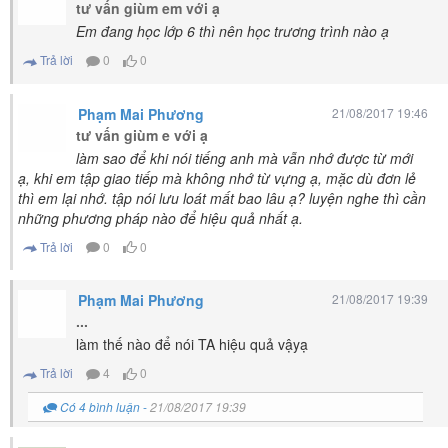
tư vấn giùm em với ạ
Em đang học lớp 6 thì nên học trương trình nào ạ
Trả lời
0
0
Phạm Mai Phương
21/08/2017 19:46
tư vấn giùm e với ạ
làm sao để khi nói tiếng anh mà vẫn nhớ được từ mới
ạ, khi em tập giao tiếp mà không nhớ từ vựng ạ, mặc dù đơn lẻ
thì em lại nhớ. tập nói lưu loát mất bao lâu ạ? luyện nghe thì cần
những phương pháp nào để hiệu quả nhất ạ.
Trả lời
0
0
Phạm Mai Phương
21/08/2017 19:39
...
làm thế nào để nói TA hiệu quả vậyạ
Trả lời
4
0
Có 4 bình luận
-
21/08/2017 19:39