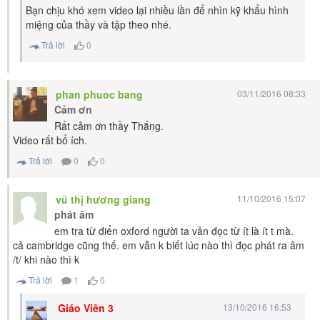
Bạn chịu khó xem video lại nhiều lần để nhìn kỹ khẩu hình
miệng của thầy và tập theo nhé.
Trả lời
0
phan phuoc bang
03/11/2016 08:33
Cảm ơn
Rất cảm ơn thầy Thắng.
Video rất bổ ích.
Trả lời
0
0
vũ thị hương giang
11/10/2016 15:07
phát âm
em tra từ điển oxford người ta vẫn đọc từ ít là ít t mà.
cả cambridge cũng thế. em vẫn k biết lúc nào thì đọc phát ra âm
/t/ khi nào thì k
Trả lời
1
0
Giáo Viên 3
13/10/2016 16:53