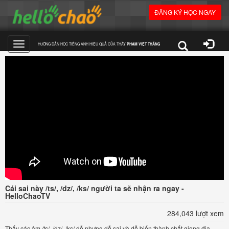
ĐĂNG KÝ HỌC NGAY
HƯỚNG DẪN HỌC TIẾNG ANH HIỆU QUẢ CỦA THẦY
PHẠM VIỆT THẮNG
Toggle
navigation
Cái sai này /ts/, /dz/, /ks/ người ta sẽ nhận ra ngay -
HelloChaoTV
284,043 lượt xem
Thấy các âm /ts/, /dz/, /ks/ dễ nhưng dễ sai và dễ biến thành chất giọng địa