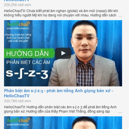
226,256 lượt xem
HelloChaoTV: Chưa biết phát âm nghẹn (glotal) và âm mũi (nasal) đôi khi
không hiểu người Mỹ khi họ đang nói chuyện với nhau. Hướng dẫn cách
phát âm tiếng Anh giọng Mỹ theo phương pháp đọc tách ghép âm đặc biệt
của thầy Phạm Việt Thắng, đồng sáng lập HelloChao.vn - Chương trình
dạy tiếng Anh trực tuyến chặt chẽ nhất thế giới.
Phân biệt âm s-ʃ-z-ʒ - phát âm tiếng Anh giọng bản xứ -
HelloChaoTV
330,789 lượt xem
HelloChaoTV: Hướng dẫn phân biệt các âm s-ʃ-z-ʒ để phát âm tiếng Anh
giọng bản xứ. Hướng dẫn của thầy Phạm Việt Thắng, đồng sáng lập
HelloChao.vn - Chương trình dạy tiếng Anh trực tuyến chặt chẽ nhất thế
giới.