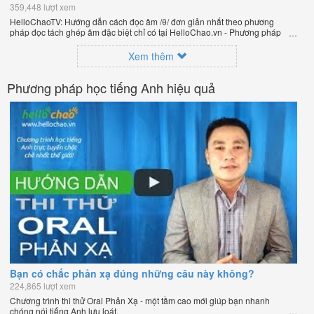
359,448 lượt xem
HelloChaoTV: Hướng dẫn cách đọc âm /θ/ đơn giản nhất theo phương
pháp đọc tách ghép âm đặc biệt chỉ có tại HelloChao.vn - Phương pháp
luyện phát âm chuẩn giọng bản xứ dễ dàng và hiệu quả nhất lần đầu tiên
xuất hiện trên thế giới, của thầy Phạm Việt Thắng, đồng sáng lập trang
Xem thêm
HelloChao.vn - Chương trình dạy tiếng Anh trực tuyến chặt chẽ nhất thế
giới.
Phương pháp học tiếng Anh hiệu quả
Bạn có chắc phản xạ đúng những câu này không?
224,865 lượt xem
Chương trình thi thử Oral Phản Xạ - một tầm cao mới giúp bạn nhanh
chóng nói tiếng Anh lưu loát.