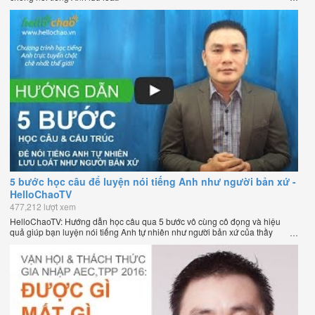
5 bước học câu để luyện nói tiếng Anh như người bản xứ -
HelloChaoTV
477,212 lượt xem
HelloChaoTV: Hướng dẫn học câu qua 5 bước vô cùng cô đọng và hiệu
quả giúp bạn luyện nói tiếng Anh tự nhiên như người bản xứ của thầy
Phạm Việt Thắng, đồng sáng lập HelloChao.vn - Chương trình dạy tiếng
Anh trực tuyến chặt chẽ nhất thế giới.