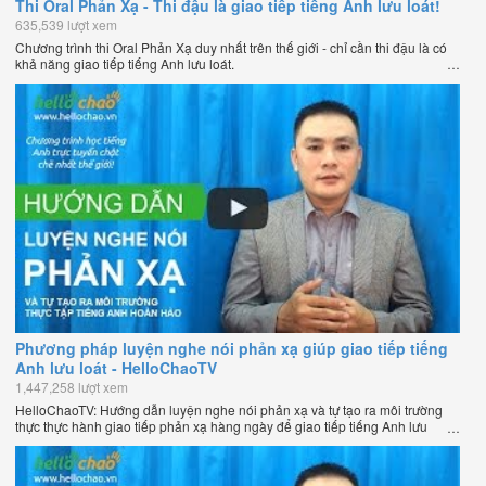
Thi Oral Phản Xạ - Thi đậu là giao tiếp tiếng Anh lưu loát!
635,539 lượt xem
Chương trình thi Oral Phản Xạ duy nhất trên thế giới - chỉ cần thi đậu là có
khả năng giao tiếp tiếng Anh lưu loát.
Phương pháp luyện nghe nói phản xạ giúp giao tiếp tiếng
Anh lưu loát - HelloChaoTV
1,447,258 lượt xem
HelloChaoTV: Hướng dẫn luyện nghe nói phản xạ và tự tạo ra môi trường
thực thực hành giao tiếp phản xạ hàng ngày để giao tiếp tiếng Anh lưu
loát như người bản xứ của thầy Phạm Việt Thắng - đồng sáng lập
HelloChao.vn - Chương trình dạy tiếng Anh trực tuyến chặt chẽ nhất thế
giới.