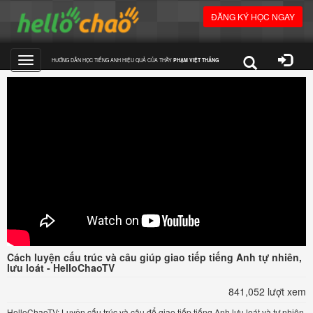
ĐĂNG KÝ HỌC NGAY
HƯỚNG DẪN HỌC TIẾNG ANH HIỆU QUẢ CỦA THẦY
PHẠM VIỆT THẮNG
Toggle
navigation
Cách luyện cấu trúc và câu giúp giao tiếp tiếng Anh tự nhiên,
lưu loát - HelloChaoTV
841,052 lượt xem
HelloChaoTV: Luyện cấu trúc và câu để giao tiếp tiếng Anh lưu loát và tự nhiên