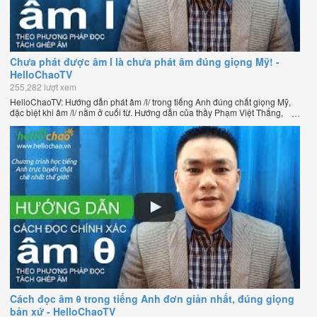
Chưa phát được âm l là chưa phát âm đúng giọng Mỹ! -
HelloChaoTV
255,282 lượt xem
HelloChaoTV: Hướng dẫn phát âm /l/ trong tiếng Anh đúng chất giọng Mỹ,
đặc biệt khi âm /l/ nằm ở cuối từ. Hướng dẫn của thầy Phạm Việt Thắng,
đồng sáng lập HelloChao.vn - Chương trình dạy tiếng Anh trực tuyến chặt
chẽ nhất thế giới.
Cách đọc âm θ trong tiếng Anh đơn giản nhất, đúng giọng
bản xứ - HelloChaoTV