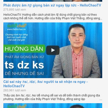
Phát được âm /tʃ/ giọng bản xứ ngay lập tức - HelloChaoTV
275,895 lượt xem
HelloChaoTV: Hướng dẫn cách phát âm /tʃ/ đúng chất giọng bản xứ theo
cách không thể dễ hơn. Hướng dẫn của thầy Phạm Việt Thắng, đồng sáng
lập HelloChao.vn - Chương trình dạy tiếng Anh trực tuyến chặt chẽ nhất
thế giới.
Cái sai này /ts/, /dz/, /ks/ người ta sẽ nhận ra ngay -
HelloChaoTV
283,961 lượt xem
Thấy các âm /ts/, /dz/, /ks/ dễ nhưng dễ sai và dễ biến thành chất giọng địa
phương. Hướng dẫn của thầy Phạm Việt Thắng, đồng sáng lập
HelloChao.vn - Chương trình dạy tiếng Anh trực tuyến chặt chẽ nhất thế
giới.