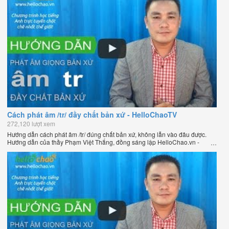
Cách phát âm /tr/ đầy chất bản xứ - HelloChaoTV
272,120 lượt xem
Hướng dẫn cách phát âm /tr/ đúng chất bản xứ, không lẫn vào đâu được.
Hướng dẫn của thầy Phạm Việt Thắng, đồng sáng lập HelloChao.vn -
Chương trình dạy tiếng Anh trực tuyến chặt chẽ nhất thế giới.