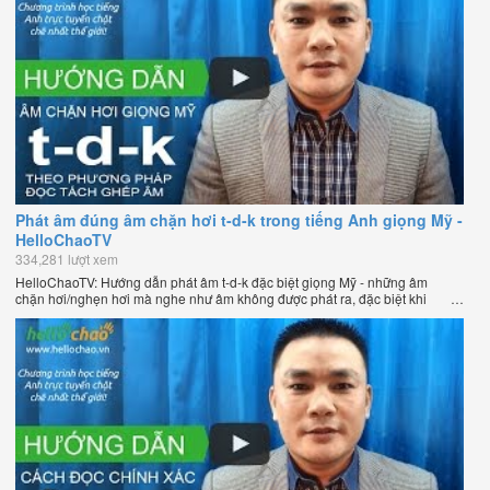
Phát âm đúng âm chặn hơi t-d-k trong tiếng Anh giọng Mỹ -
HelloChaoTV
334,281 lượt xem
HelloChaoTV: Hướng dẫn phát âm t-d-k đặc biệt giọng Mỹ - những âm
chặn hơi/nghẹn hơi mà nghe như âm không được phát ra, đặc biệt khi
chúng nằm ở cuối từ. Hướng dẫn của thầy Phạm Việt Thắng, đồng sáng
lập HelloChao.vn - Chương trình dạy tiếng Anh trực tuyến chặt chẽ nhất
thế giới.