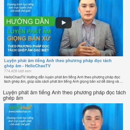
Luyện phát âm tiếng Anh theo phương pháp đọc tách
ghép âm - HelloChaoTV
774,428 lượt xem
HelloChaoTV: Hướng dẫn luyện phát âm tiếng Anh theo phương pháp đọc
tách ghép âm, giúp sửa cách phát âm tiếng Anh giọng bản xứ dễ dàng và
nhanh chóng của thầy Phạm Việt Thắng, đồng sáng lập HelloChao.vn -
Chương trình dạy tiếng Anh trực tuyến chặt chẽ nhất thế giới!
Luyện phát âm tiếng Anh theo phương pháp đọc tách
ghép âm