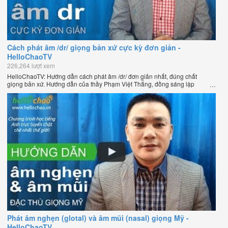
Cách phát âm /dr/ giọng bản xứ cực kỳ đơn giản -
HelloChaoTV
226,264 lượt xem
HelloChaoTV: Hướng dẫn cách phát âm /dr/ đơn giản nhất, đúng chất
giọng bản xứ. Hướng dẫn của thầy Phạm Việt Thắng, đồng sáng lập
HelloChao.vn - Chương trình dạy tiếng Anh trực tuyến chặt chẽ nhất thế
giới.
Phát âm nghẹn (glotal) và âm mũi (nasal) giọng Mỹ -
HelloChaoTV