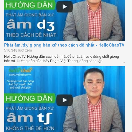
Phát âm /dʒ/ giọng bản xứ theo cách dễ nhất - HelloChaoTV
516,348 lượt xem
HelloChaoTV: Hướng dẫn cách dễ nhất để phát âm /dʒ/ đúng chất giọng
bản xứ. Hướng dẫn của thầy Phạm Việt Thắng, đồng sáng lập
HelloChao.vn - Chương trình dạy tiếng Anh trực tuyến chặt chẽ nhất thế
giới.