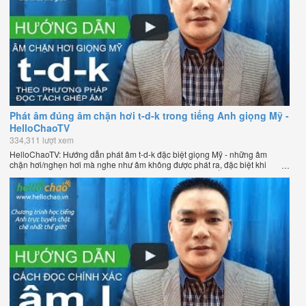
Phát âm đúng âm chặn hơi t-d-k trong tiếng Anh giọng Mỹ -
HelloChaoTV
334,311 lượt xem
HelloChaoTV: Hướng dẫn phát âm t-d-k đặc biệt giọng Mỹ - những âm
chặn hơi/nghẹn hơi mà nghe như âm không được phát ra, đặc biệt khi
chúng nằm ở cuối từ. Hướng dẫn của thầy Phạm Việt Thắng, đồng sáng
lập HelloChao.vn - Chương trình dạy tiếng Anh trực tuyến chặt chẽ nhất
thế giới.