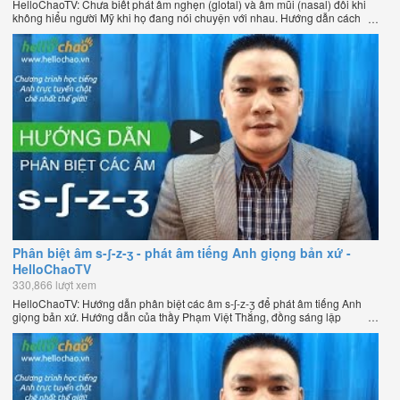
HelloChaoTV: Chưa biết phát âm nghẹn (glotal) và âm mũi (nasal) đôi khi
không hiểu người Mỹ khi họ đang nói chuyện với nhau. Hướng dẫn cách
phát âm tiếng Anh giọng Mỹ theo phương pháp đọc tách ghép âm đặc biệt
của thầy Phạm Việt Thắng, đồng sáng lập HelloChao.vn - Chương trình
dạy tiếng Anh trực tuyến chặt chẽ nhất thế giới.
Phân biệt âm s-ʃ-z-ʒ - phát âm tiếng Anh giọng bản xứ -
HelloChaoTV
330,866 lượt xem
HelloChaoTV: Hướng dẫn phân biệt các âm s-ʃ-z-ʒ để phát âm tiếng Anh
giọng bản xứ. Hướng dẫn của thầy Phạm Việt Thắng, đồng sáng lập
HelloChao.vn - Chương trình dạy tiếng Anh trực tuyến chặt chẽ nhất thế
giới.