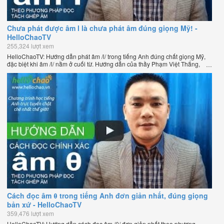
Chưa phát được âm l là chưa phát âm đúng giọng Mỹ! -
HelloChaoTV
255,324 lượt xem
HelloChaoTV: Hướng dẫn phát âm /l/ trong tiếng Anh đúng chất giọng Mỹ,
đặc biệt khi âm /l/ nằm ở cuối từ. Hướng dẫn của thầy Phạm Việt Thắng,
đồng sáng lập HelloChao.vn - Chương trình dạy tiếng Anh trực tuyến chặt
chẽ nhất thế giới.
Cách đọc âm θ trong tiếng Anh đơn giản nhất, đúng giọng
bản xứ - HelloChaoTV
359,476 lượt xem
HelloChaoTV: Hướng dẫn cách đọc âm /θ/ đơn giản nhất theo phương