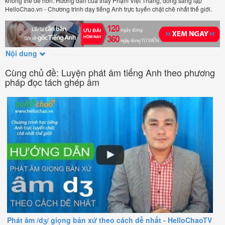
không thể dễ hơn. Hướng dẫn của thầy Phạm Việt Thắng, đồng sáng lập
HelloChao.vn - Chương trình dạy tiếng Anh trực tuyến chặt chẽ nhất thế giới.
Nội dung
Cùng chủ đề: Luyện phát âm tiếng Anh theo phương
pháp đọc tách ghép âm
Phát âm /dʒ/ giọng bản xứ theo cách dễ nhất - HelloChaoTV