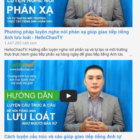
Phương pháp luyện nghe nói phản xạ giúp giao tiếp tiếng
Anh lưu loát - HelloChaoTV
1,447,282 lượt xem
HelloChaoTV: Hướng dẫn luyện nghe nói phản xạ và tự tạo ra môi trường
thực thực hành giao tiếp phản xạ hàng ngày để giao tiếp tiếng Anh lưu
loát như người bản xứ của thầy Phạm Việt Thắng - đồng sáng lập
HelloChao.vn - Chương trình dạy tiếng Anh trực tuyến chặt chẽ nhất thế
giới.
Cách luyện cấu trúc và câu giúp giao tiếp tiếng Anh tự