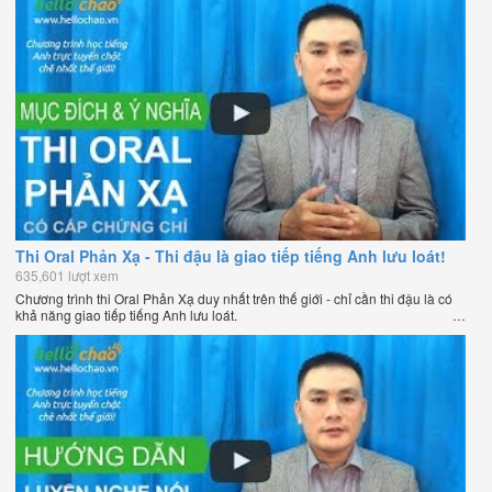
Thi Oral Phản Xạ - Thi đậu là giao tiếp tiếng Anh lưu loát!
635,601 lượt xem
Chương trình thi Oral Phản Xạ duy nhất trên thế giới - chỉ cần thi đậu là có
khả năng giao tiếp tiếng Anh lưu loát.