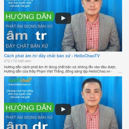
Cách phát âm /tr/ đầy chất bản xứ - HelloChaoTV
272,172 lượt xem
Hướng dẫn cách phát âm /tr/ đúng chất bản xứ, không lẫn vào đâu được.
Hướng dẫn của thầy Phạm Việt Thắng, đồng sáng lập HelloChao.vn -
Chương trình dạy tiếng Anh trực tuyến chặt chẽ nhất thế giới.