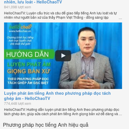
nhiên, lưu loát - HelloChaoTV
841,098 lượt xem
HelloChaoTV: Luyện cấu trúc và câu để giao tiếp tiếng Anh lưu loát và tự
nhiên như người bản xứ của thầy Phạm Việt Thắng - đồng sáng lập
HelloChao.vn - Trang web học tiếng Anh trực tuyến chặt chẽ nhất thế giới.
Luyện phát âm tiếng Anh theo phương pháp đọc tách
ghép âm - HelloChaoTV
774,448 lượt xem
HelloChaoTV: Hướng dẫn luyện phát âm tiếng Anh theo phương pháp đọc
tách ghép âm, giúp sửa cách phát âm tiếng Anh giọng bản xứ dễ dàng và
nhanh chóng của thầy Phạm Việt Thắng, đồng sáng lập HelloChao.vn -
Chương trình dạy tiếng Anh trực tuyến chặt chẽ nhất thế giới!
Phương pháp học tiếng Anh hiệu quả