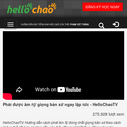
ĐĂNG KÝ HỌC NGAY
HƯỚNG DẪN HỌC TIẾNG ANH HIỆU QUẢ CỦA THẦY
PHẠM VIỆT THẮNG
Toggle
navigation
Phát được âm /tʃ/ giọng bản xứ ngay lập tức - HelloChaoTV
275,928 lượt xem
HelloChaoTV: Hướng dẫn cách phát âm /tʃ/ đúng chất giọng bản xứ theo cách