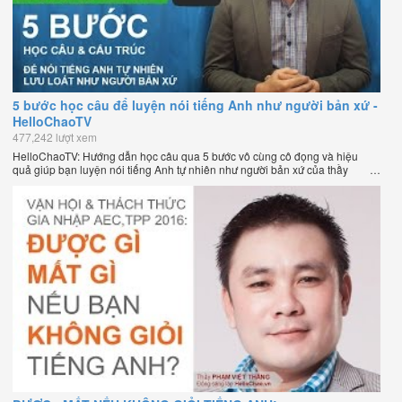
5 bước học câu để luyện nói tiếng Anh như người bản xứ -
HelloChaoTV
477,242 lượt xem
HelloChaoTV: Hướng dẫn học câu qua 5 bước vô cùng cô đọng và hiệu
quả giúp bạn luyện nói tiếng Anh tự nhiên như người bản xứ của thầy
Phạm Việt Thắng, đồng sáng lập HelloChao.vn - Chương trình dạy tiếng
Anh trực tuyến chặt chẽ nhất thế giới.