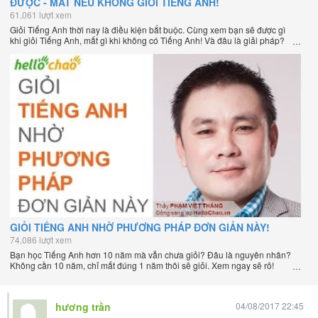
ĐƯỢC - MẤT NẾU KHÔNG GIỎI TIẾNG ANH!
61,061 lượt xem
Giỏi Tiếng Anh thời nay là điều kiện bắt buộc. Cùng xem bạn sẽ được gì
khi giỏi Tiếng Anh, mất gì khi không có Tiếng Anh! Và đâu là giải pháp?
GIỎI TIẾNG ANH NHỜ PHƯƠNG PHÁP ĐƠN GIẢN NÀY!
74,086 lượt xem
Bạn học Tiếng Anh hơn 10 năm mà vẫn chưa giỏi? Đâu là nguyên nhân?
Không cần 10 năm, chỉ mất đúng 1 năm thôi sẽ giỏi. Xem ngay sẽ rõ!
hương trần
04/08/2017 22:45