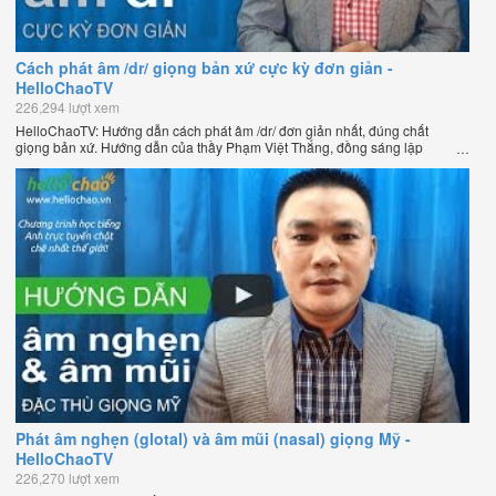
Cách phát âm /dr/ giọng bản xứ cực kỳ đơn giản -
HelloChaoTV
226,294 lượt xem
HelloChaoTV: Hướng dẫn cách phát âm /dr/ đơn giản nhất, đúng chất
giọng bản xứ. Hướng dẫn của thầy Phạm Việt Thắng, đồng sáng lập
HelloChao.vn - Chương trình dạy tiếng Anh trực tuyến chặt chẽ nhất thế
giới.
Phát âm nghẹn (glotal) và âm mũi (nasal) giọng Mỹ -
HelloChaoTV
226,270 lượt xem