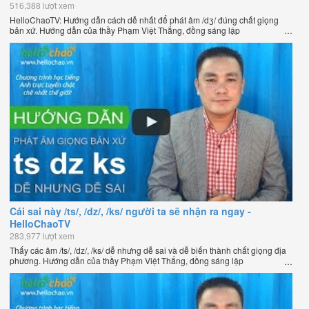
516,388 lượt xem
HelloChaoTV: Hướng dẫn cách dễ nhất để phát âm /dʒ/ đúng chất giọng
bản xứ. Hướng dẫn của thầy Phạm Việt Thắng, đồng sáng lập
HelloChao.vn - Chương trình dạy tiếng Anh trực tuyến chặt chẽ nhất thế
giới.
Cái sai này /ts/, /dz/, /ks/ người ta sẽ nhận ra ngay -
HelloChaoTV
283,977 lượt xem
Thấy các âm /ts/, /dz/, /ks/ dễ nhưng dễ sai và dễ biến thành chất giọng địa
phương. Hướng dẫn của thầy Phạm Việt Thắng, đồng sáng lập
HelloChao.vn - Chương trình dạy tiếng Anh trực tuyến chặt chẽ nhất thế
giới.