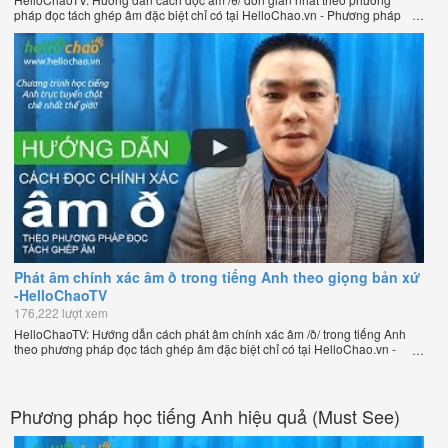
pháp đọc tách ghép âm đặc biệt chỉ có tại HelloChao.vn - Phương pháp
luyện phát âm chuẩn giọng bản xứ dễ dàng và hiệu quả nhất lần đầu tiên
xuất hiện trên thế giới, của thầy Phạm Việt Thắng, đồng sáng lập trang
HelloChao.vn - Chương trình dạy tiếng Anh trực tuyến chặt chẽ nhất thế
giới.
Phát âm chính xác âm ð trong tiếng Anh theo giọng bản xứ
-HelloChaoTV
176,222 lượt xem
HelloChaoTV: Hướng dẫn cách phát âm chính xác âm /ð/ trong tiếng Anh
theo phương pháp đọc tách ghép âm đặc biệt chỉ có tại HelloChao.vn -
Phương pháp luyện phát âm chuẩn giọng bản xứ dễ dàng và hiệu quả
nhất lần đầu tiên xuất hiện trên thế giới, của thầy Phạm Việt Thắng, đồng
sáng lập trang HelloChao.vn - Chương trình dạy tiếng Anh trực tuyến chặt
chẽ nhất thế giới.
Phương pháp học tiếng Anh hiệu quả (Must See)