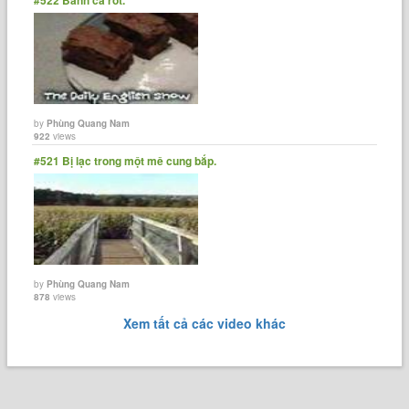
by
Phùng Quang Nam
922
views
#521 Bị lạc trong một mê cung bắp.
by
Phùng Quang Nam
878
views
Xem tất cả các video khác