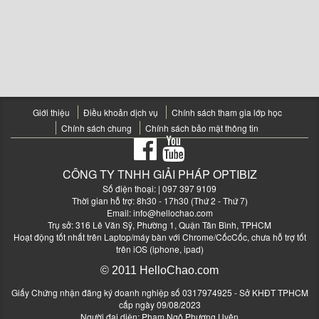
Giới thiệu
Điều khoản dịch vụ
Chính sách tham gia lớp học
Chính sách chung
Chính sách bảo mật thông tin
CÔNG TY TNHH GIẢI PHÁP OPTIBIZ
Số điện thoại:
| 097 397 9109
Thời gian hỗ trợ: 8h30 - 17h30 (Thứ 2 - Thứ 7)
Email:
info@hellochao.com
Trụ sở: 316 Lê Văn Sỹ, Phường 1, Quận Tân Bình, TPHCM
Hoạt động tốt nhất trên Laptop/máy bàn với Chrome/CốcCốc, chưa hỗ trợ tốt
trên iOS (iphone, ipad)
© 2011 HelloChao.com
Giấy Chứng nhận đăng ký doanh nghiệp số 0317974925 - Sở KHĐT TPHCM
cấp ngày 09/08/2023
Người đại diện: Phạm Ngô Phương Uyên