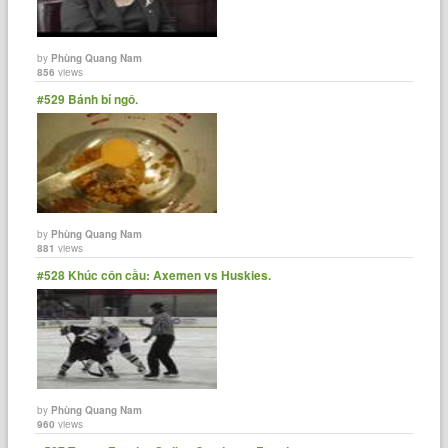
by
Phùng Quang Nam
856
views
#529 Bánh bí ngô.
by
Phùng Quang Nam
881
views
#528 Khúc côn cầu: Axemen vs Huskies.
by
Phùng Quang Nam
960
views