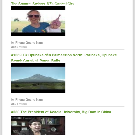
The Square, Swings, NZs Capital City
by
Phùng Quang Nam
3868
views
#1369 Từ Opunake đến Palmerston North: Parihaka, Opunake
Beach Carnival, Patea, Bulls
by
Phùng Quang Nam
3634
views
#530 The President of Acadia University, Big Dam in China