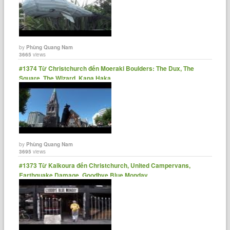
by
Phùng Quang Nam
3665
views
#1374 Từ Christchurch đến Moeraki Boulders: The Dux, The
Square, The Wizard, Kapa Haka
by
Phùng Quang Nam
3695
views
#1373 Từ Kaikoura đến Christchurch, United Campervans,
Earthquake Damage, Goodbye Blue Monday.