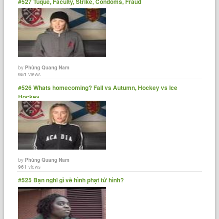
#527 Tuque, Faculty, Strike, Condoms, Fraud
by
Phùng Quang Nam
951
views
#526 Whats homecoming? Fall vs Autumn, Hockey vs Ice
Hockey
by
Phùng Quang Nam
961
views
#525 Bạn nghĩ gì về hình phạt tử hình?