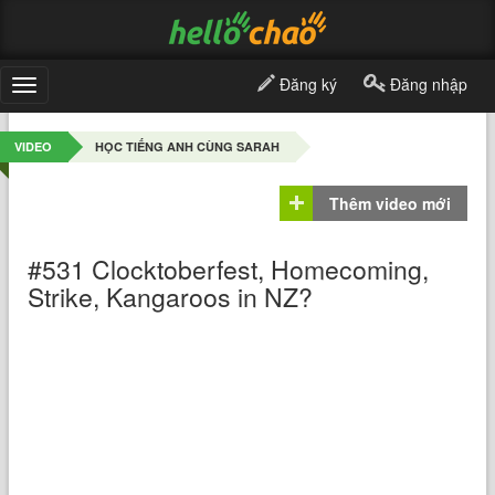
Đăng ký
Đăng nhập
Toggle
navigation
VIDEO
HỌC TIẾNG ANH CÙNG SARAH
Thêm video mới
#531 Clocktoberfest, Homecoming,
Strike, Kangaroos in NZ?