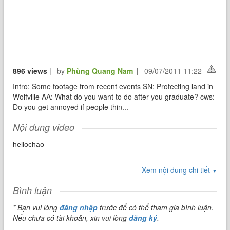
896 views
|
by
Phùng Quang Nam
|
09/07/2011 11:22
Intro: Some footage from recent events SN: Protecting land in
Wolfville AA: What do you want to do after you graduate? cws:
Do you get annoyed if people thin...
Nội dung video
hellochao
Xem nội dung chi tiết
▼
Bình luận
* Bạn vui lòng
đăng nhập
trước để có thể tham gia bình luận.
Nếu chưa có tài khoản, xin vui lòng
đăng ký
.