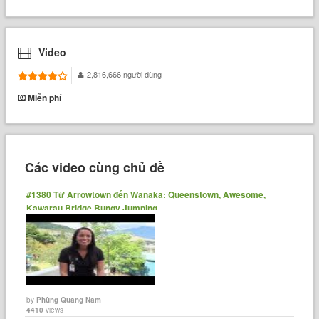
Video
2,816,666 người dùng
Miễn phí
Các video cùng chủ đề
#1380 Từ Arrowtown đến Wanaka: Queenstown, Awesome,
Kawarau Bridge Bungy Jumping
by
Phùng Quang Nam
4410
views