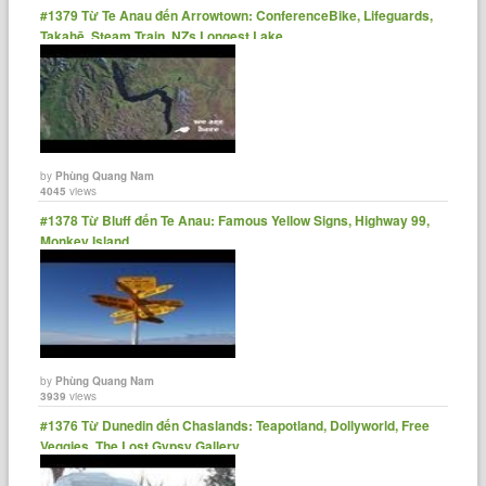
#1379 Từ Te Anau đến Arrowtown: ConferenceBike, Lifeguards,
Takahē, Steam Train, NZs Longest Lake
by
Phùng Quang Nam
4045
views
#1378 Từ Bluff đến Te Anau: Famous Yellow Signs, Highway 99,
Monkey Island
by
Phùng Quang Nam
3939
views
#1376 Từ Dunedin đến Chaslands: Teapotland, Dollyworld, Free
Veggies, The Lost Gypsy Gallery