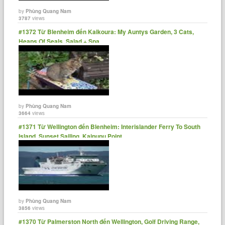
by
Phùng Quang Nam
3787
views
#1372 Từ Blenheim đến Kaikoura: My Auntys Garden, 3 Cats,
Heaps Of Seals, Salad + Spa
by
Phùng Quang Nam
3664
views
#1371 Từ Wellington đến Blenheim: Interislander Ferry To South
Island, Sunset Sailing, Kaipupu Point
by
Phùng Quang Nam
3856
views
#1370 Từ Palmerston North đến Wellington, Golf Driving Range,