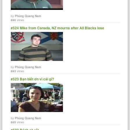
by
Phùng Quang Nam
890
views
#524 Mike from Canada, NZ mourns after All Blacks lose
by
Phùng Quang Nam
893
views
#523 Bạn biết ơn vì cái gì?
by
Phùng Quang Nam
885
views
#522 Bánh cà rốt.