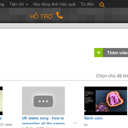
log
Tiện ích
Học tiếng Anh hiệu quả
Từ điển
HỖ TRỢ
Thêm vide
Chọn chủ đề k
e
US states song - how to
Bệnh cúm.
remember all the names
237 views
by