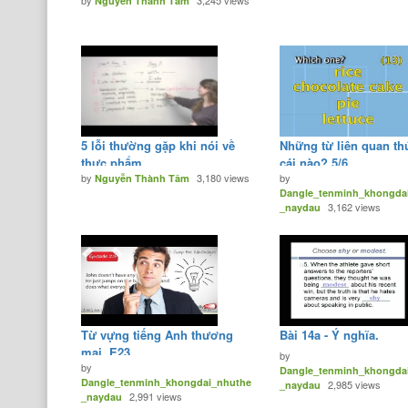
by
3,245 views
Nguyễn Thành Tâm
5 lỗi thường gặp khi nói về
Những từ liên quan th
thực phẩm
cái nào? 5/6
by
3,180 views
by
Nguyễn Thành Tâm
Dangle_tenminh_khongda
3,162 views
_naydau
Từ vựng tiếng Anh thương
Bài 14a - Ý nghĩa.
mại, E23.
by
by
Dangle_tenminh_khongda
Dangle_tenminh_khongdai_nhuthe
2,985 views
_naydau
2,991 views
_naydau