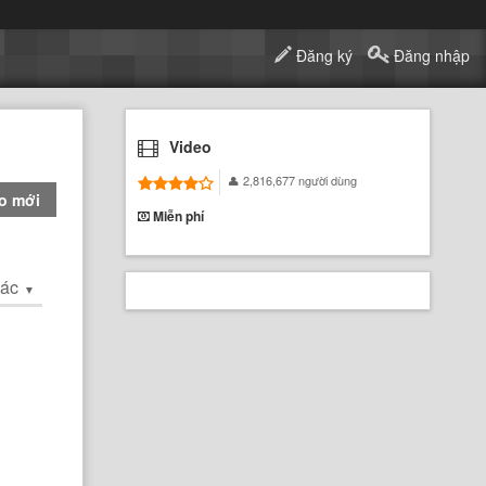
Đăng ký
Đăng nhập
Video
2,816,677 người dùng
o mới
Miễn phí
hác
▼