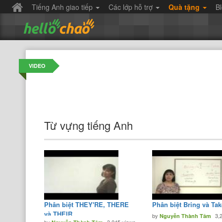
Tiếng Anh giao tiếp
Các lớp hỗ trợ
Quà tặng
B
VIDEO
Từ vựng tiếng Anh
Phân biệt THEY'RE, THERE
Phân biệt Bring và Tak
và THEIR
by
3,
Nguyễn Thành Tâm