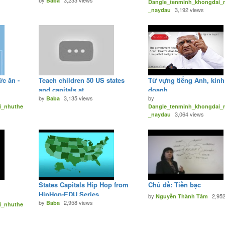
by
3,233 views
(plus lyrics to download)
Baba
Dangle_tenminh_khongdai_
3,192 views
_naydau
ức ăn -
Teach children 50 US states
Từ vựng tiếng Anh, kinh
and capitals at
doanh.
by
3,135 views
by
www.gudli.com
Baba
i_nhuthe
Dangle_tenminh_khongdai_
3,064 views
_naydau
States Capitals Hip Hop from
Chủ đề: Tiền bạc
HipHop-EDU Series
by
2,95
Nguyễn Thành Tâm
by
2,958 views
Baba
i_nhuthe