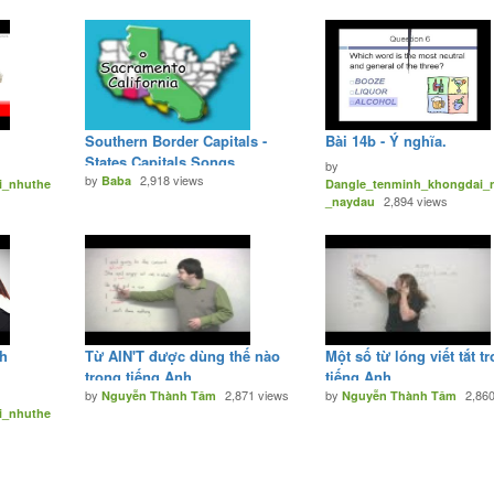
Southern Border Capitals -
Bài 14b - Ý nghĩa.
States Capitals Songs
by
by
2,918 views
Baba
i_nhuthe
Dangle_tenminh_khongdai_
2,894 views
_naydau
nh
Từ AIN'T được dùng thế nào
Một số từ lóng viết tắt t
trong tiếng Anh.
tiếng Anh
by
2,871 views
by
2,86
Nguyễn Thành Tâm
Nguyễn Thành Tâm
i_nhuthe