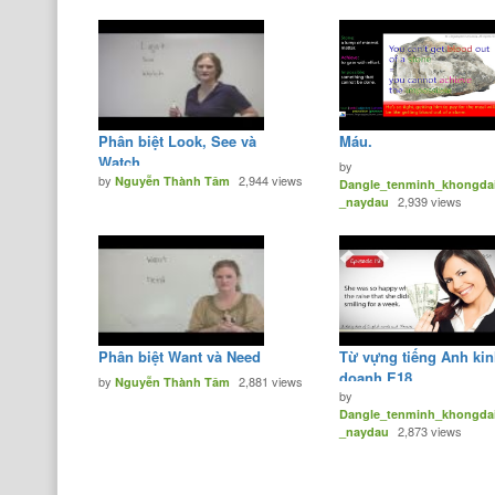
Phân biệt Look, See và
Máu.
Watch
by
by
2,944 views
Nguyễn Thành Tâm
Dangle_tenminh_khongda
2,939 views
_naydau
Phân biệt Want và Need
Từ vựng tiếng Anh ki
doanh E18.
by
2,881 views
Nguyễn Thành Tâm
by
Dangle_tenminh_khongda
2,873 views
_naydau