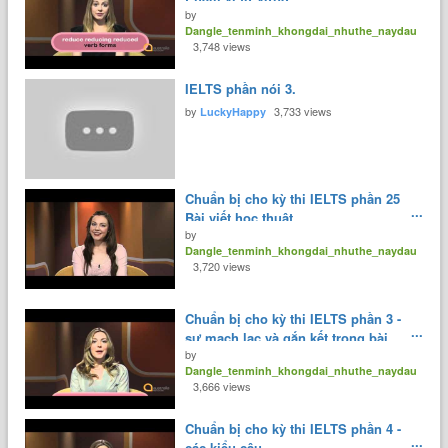
by
Dangle_tenminh_khongdai_nhuthe_naydau
3,748 views
IELTS phần nói 3.
by
3,733 views
LuckyHappy
Chuẩn bị cho kỳ thi IELTS phần 25
Bài viết học thuật.
by
Dangle_tenminh_khongdai_nhuthe_naydau
3,720 views
Chuẩn bị cho kỳ thi IELTS phần 3 -
sự mạch lạc và gắn kết trong bài
by
biết.
Dangle_tenminh_khongdai_nhuthe_naydau
3,666 views
Chuẩn bị cho kỳ thi IELTS phần 4 -
các kiểu câu.