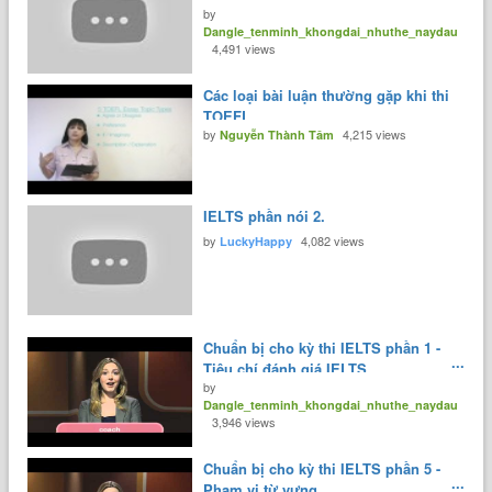
by
hơn.
Dangle_tenminh_khongdai_nhuthe_naydau
4,491 views
Các loại bài luận thường gặp khi thi
TOEFL
by
4,215 views
Nguyễn Thành Tâm
IELTS phần nói 2.
by
4,082 views
LuckyHappy
Chuẩn bị cho kỳ thi IELTS phần 1 -
Tiêu chí đánh giá IELTS.
by
Dangle_tenminh_khongdai_nhuthe_naydau
3,946 views
Chuẩn bị cho kỳ thi IELTS phần 5 -
Phạm vi từ vựng.