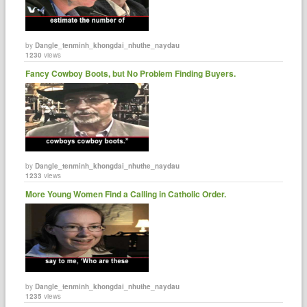
by
Dangle_tenminh_khongdai_nhuthe_naydau
1230
views
Fancy Cowboy Boots, but No Problem Finding Buyers.
by
Dangle_tenminh_khongdai_nhuthe_naydau
1233
views
More Young Women Find a Calling in Catholic Order.
by
Dangle_tenminh_khongdai_nhuthe_naydau
1235
views