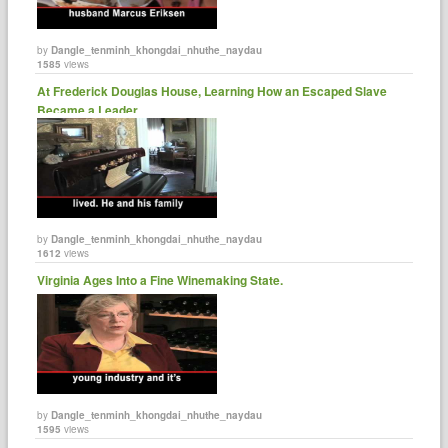
by
Dangle_tenminh_khongdai_nhuthe_naydau
1585
views
At Frederick Douglas House, Learning How an Escaped Slave
Became a Leader.
by
Dangle_tenminh_khongdai_nhuthe_naydau
1612
views
Virginia Ages Into a Fine Winemaking State.
by
Dangle_tenminh_khongdai_nhuthe_naydau
1595
views