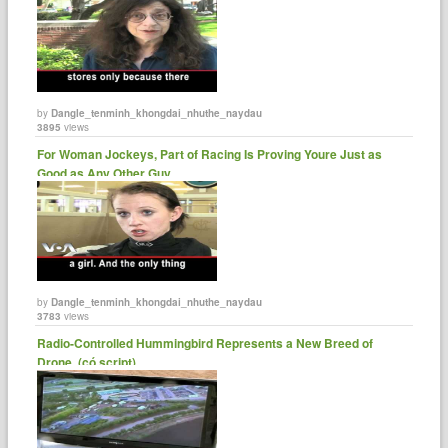
by
Dangle_tenminh_khongdai_nhuthe_naydau
3895
views
For Woman Jockeys, Part of Racing Is Proving Youre Just as
Good as Any Other Guy.......
by
Dangle_tenminh_khongdai_nhuthe_naydau
3783
views
Radio-Controlled Hummingbird Represents a New Breed of
Drone. (có script)