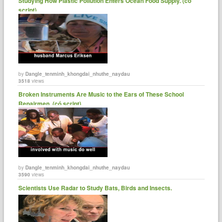
Studying How Plastic Pollution Enters Ocean Food Supply. (có
script)
by
Dangle_tenminh_khongdai_nhuthe_naydau
3518
views
Broken Instruments Are Music to the Ears of These School
Repairmen. (có script)
by
Dangle_tenminh_khongdai_nhuthe_naydau
3590
views
Scientists Use Radar to Study Bats, Birds and Insects.