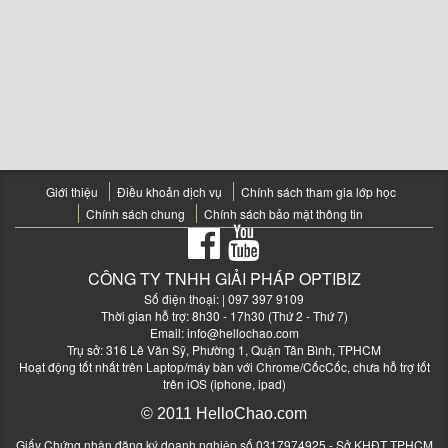
Giới thiệu
Điều khoản dịch vụ
Chính sách tham gia lớp học
Chính sách chung
Chính sách bảo mật thông tin
CÔNG TY TNHH GIẢI PHÁP OPTIBIZ
Số điện thoại:
| 097 397 9109
Thời gian hỗ trợ: 8h30 - 17h30 (Thứ 2 - Thứ 7)
Email:
info@hellochao.com
Trụ sở: 316 Lê Văn Sỹ, Phường 1, Quận Tân Bình, TPHCM
Hoạt động tốt nhất trên Laptop/máy bàn với Chrome/CốcCốc, chưa hỗ trợ tốt
trên iOS (iphone, ipad)
© 2011 HelloChao.com
Giấy Chứng nhận đăng ký doanh nghiệp số 0317974925 - Sở KHĐT TPHCM