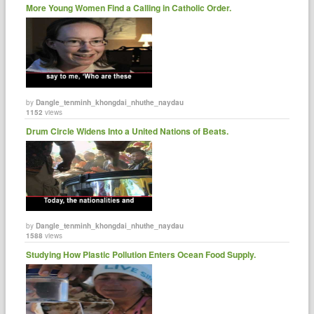
More Young Women Find a Calling in Catholic Order.
by
Dangle_tenminh_khongdai_nhuthe_naydau
1152
views
Drum Circle Widens Into a United Nations of Beats.
by
Dangle_tenminh_khongdai_nhuthe_naydau
1588
views
Studying How Plastic Pollution Enters Ocean Food Supply.