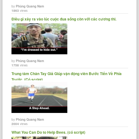
by
Phùng Quang Nam
1863
views
Điều gì xảy ra vào lúc cuộc đua sống còn với các cương thi.
by
Phùng Quang Nam
1758
views
Trung tâm Chân Tay Giả Giúp vận động viên Bước Tiến Về Phía
Trước. (Có script)
by
Phùng Quang Nam
2004
views
What You Can Do to Help Bees. (có script)