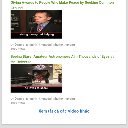
Giving Awards to People Who Make Peace by Seeking Common
Ground.
by
Dangle_tenminh_khongdai_nhuthe_naydau
1600
views
Seeing Stars: Amateur Astronomers Aim Thousands of Eyes at
the Universe
by
Dangle_tenminh_khongdai_nhuthe_naydau
1597
views
Xem tất cả các video khác