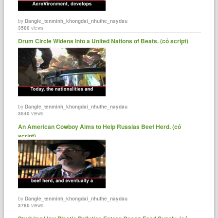
by
Dangle_tenminh_khongdai_nhuthe_naydau
3580
views
Drum Circle Widens Into a United Nations of Beats. (có script)
by
Dangle_tenminh_khongdai_nhuthe_naydau
3540
views
An American Cowboy Aims to Help Russias Beef Herd. (có
script)
by
Dangle_tenminh_khongdai_nhuthe_naydau
3780
views