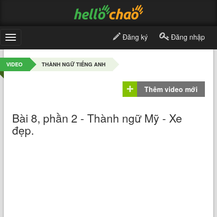
Đăng ký
Đăng nhập
Toggle
navigation
VIDEO
THÀNH NGỮ TIẾNG ANH
Thêm video mới
Bài 8, phần 2 - Thành ngữ Mỹ - Xe
đẹp.