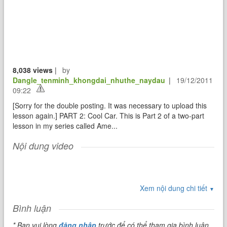
8,038 views
|
by
Dangle_tenminh_khongdai_nhuthe_naydau
|
19/12/2011
09:22
[Sorry for the double posting. It was necessary to upload this
lesson again.] PART 2: Cool Car. This is Part 2 of a two-part
lesson in my series called Ame...
Nội dung video
Xem nội dung chi tiết
▼
Bình luận
* Bạn vui lòng
đăng nhập
trước để có thể tham gia bình luận.