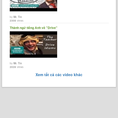
by
Mr. Tin
2308
views
Thành ngữ tiếng Anh về "Drive"
by
Mr. Tin
2028
views
Xem tất cả các video khác