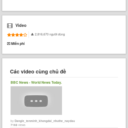
Video
2,816,670 người dùng
Miễn phí
Các video cùng chủ đề
BBC News - World News Today.
by
Dangle_tenminh_khongdai_nhuthe_naydau
7168
views