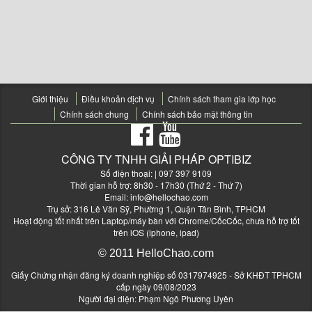
Giới thiệu
Điều khoản dịch vụ
Chính sách tham gia lớp học
Chính sách chung
Chính sách bảo mật thông tin
CÔNG TY TNHH GIẢI PHÁP OPTIBIZ
Số điện thoại:
| 097 397 9109
Thời gian hỗ trợ: 8h30 - 17h30 (Thứ 2 - Thứ 7)
Email:
info@hellochao.com
Trụ sở: 316 Lê Văn Sỹ, Phường 1, Quận Tân Bình, TPHCM
Hoạt động tốt nhất trên Laptop/máy bàn với Chrome/CốcCốc, chưa hỗ trợ tốt
trên iOS (iphone, ipad)
© 2011 HelloChao.com
Giấy Chứng nhận đăng ký doanh nghiệp số 0317974925 - Sở KHĐT TPHCM
cấp ngày 09/08/2023
Người đại diện: Phạm Ngô Phương Uyên