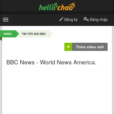
Đăng ký
Đăng nhập
Toggle
navigation
VIDEO
TIN TỨC ĐÀI BBC
Thêm video mới
BBC News - World News America.