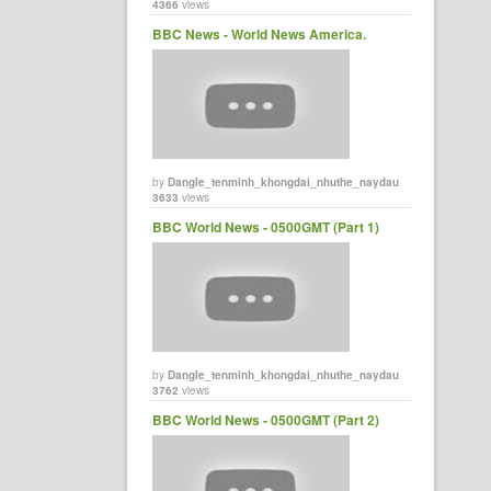
4366
views
BBC News - World News America.
by
Dangle_tenminh_khongdai_nhuthe_naydau
3633
views
BBC World News - 0500GMT (Part 1)
by
Dangle_tenminh_khongdai_nhuthe_naydau
3762
views
BBC World News - 0500GMT (Part 2)