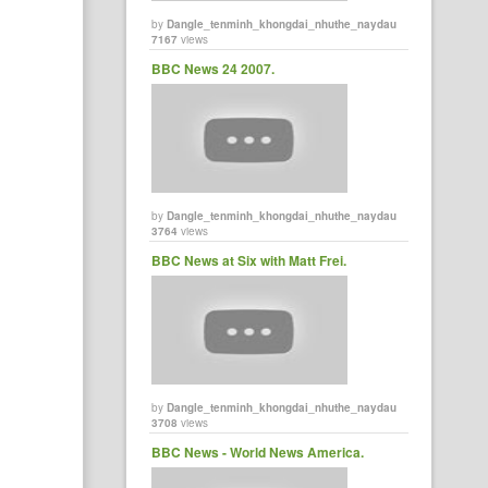
by
Dangle_tenminh_khongdai_nhuthe_naydau
7167
views
BBC News 24 2007.
by
Dangle_tenminh_khongdai_nhuthe_naydau
3764
views
BBC News at Six with Matt Frei.
by
Dangle_tenminh_khongdai_nhuthe_naydau
3708
views
BBC News - World News America.