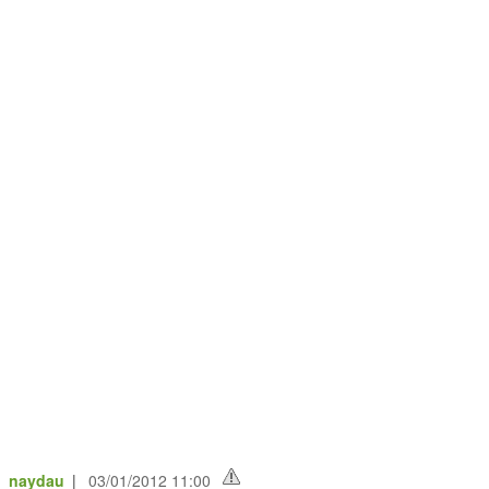
e_naydau
|
03/01/2012 11:00