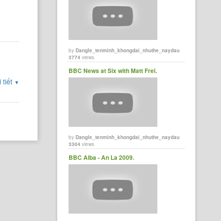
t
by
Dangle_tenminh_khongdai_nhuthe_naydau
3774
views
BBC News at Six with Matt Frei.
 tiết
▼
by
Dangle_tenminh_khongdai_nhuthe_naydau
3304
views
BBC Alba - An La 2009.