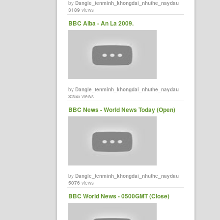
by
Dangle_tenminh_khongdai_nhuthe_naydau
3189
views
BBC Alba - An La 2009.
by
Dangle_tenminh_khongdai_nhuthe_naydau
3255
views
BBC News - World News Today (Open)
by
Dangle_tenminh_khongdai_nhuthe_naydau
5076
views
BBC World News - 0500GMT (Close)