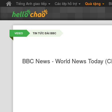
Tiếng Anh giao tiếp
Các lớp hỗ trợ
Quà tặng
B
VIDEO
TIN TỨC ĐÀI BBC
BBC News - World News Today (C