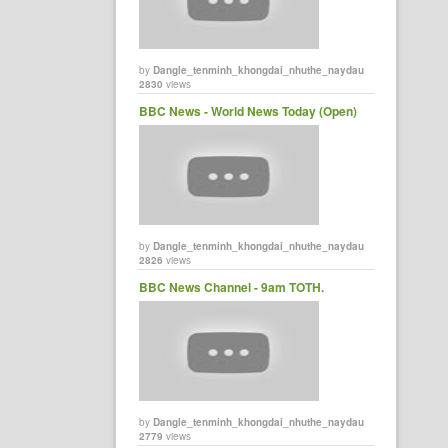
by
Dangle_tenminh_khongdai_nhuthe_naydau
2830
views
BBC News - World News Today (Open)
by
Dangle_tenminh_khongdai_nhuthe_naydau
2826
views
BBC News Channel - 9am TOTH.
by
Dangle_tenminh_khongdai_nhuthe_naydau
2779
views