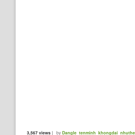
3,567 views
|
by
Dangle_tenminh_khongdai_nhuth