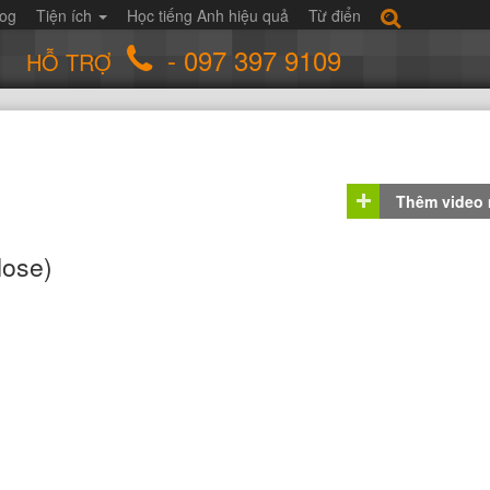
log
Tiện ích
Học tiếng Anh hiệu quả
Từ điển
- 097 397 9109
HỖ TRỢ
Thêm video
lose)