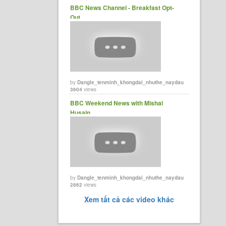
BBC News Channel - Breakfast Opt-
Out.
by
Dangle_tenminh_khongdai_nhuthe_naydau
3604
views
BBC Weekend News with Mishal
Husain.
by
Dangle_tenminh_khongdai_nhuthe_naydau
2862
views
Xem tất cả các video khác