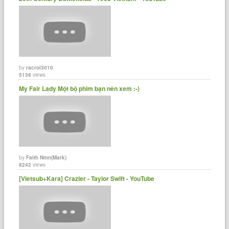
by
racroi3010
5138
views
My Fair Lady Một bộ phim bạn nên xem :-)
by
Faith Nmn(Mark)
8242
views
[Vietsub+Kara] Crazier - Taylor Swift - YouTube