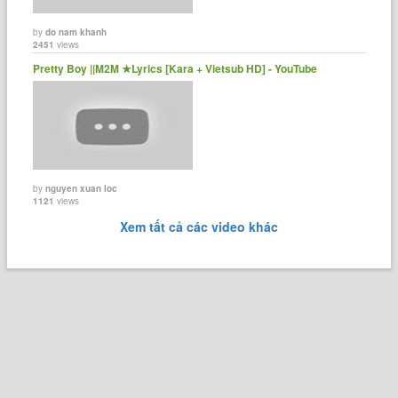
by
do nam khanh
2451
views
Pretty Boy ||M2M ★Lyrics [Kara + Vietsub HD] - YouTube
by
nguyen xuan loc
1121
views
Xem tất cả các video khác