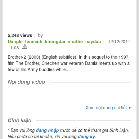
5,248 views
|
by
Dangle_tenminh_khongdai_nhuthe_naydau
|
12/12/2011
11:08
Brother-2 (2000) (English subtitles). In this sequel to the 1997
film The Brother, Chechen war veteran Danila meets up with a
few of his Army buddies while...
Nội dung video
Xem nội dung chi tiết
▼
Bình luận
* Bạn vui lòng
đăng nhập
trước để có thể tham gia bình luận.
Nếu chưa có tài khoản, xin vui lòng
đăng ký
.