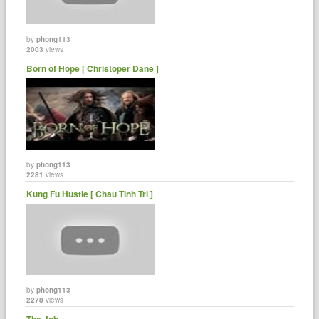
by
phong113
2003
views
Born of Hope [ Christoper Dane ]
by
phong113
2281
views
Kung Fu Hustle [ Chau Tinh Tri ]
by
phong113
2278
views
The Job