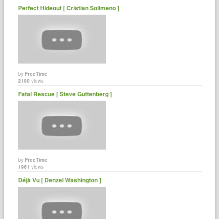
Perfect Hideout [ Cristian Solimeno ]
by
FreeTime
2180
views
Fatal Rescue [ Steve Guttenberg ]
by
FreeTime
1961
views
Déjà Vu [ Denzel Washington ]