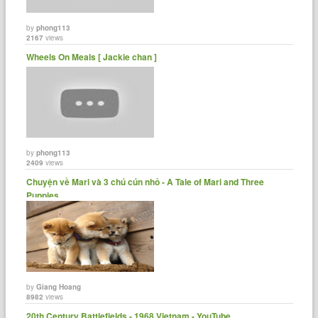
by
phong113
2167
views
Wheels On Meals [ Jackie chan ]
by
phong113
2409
views
Chuyện về Mari và 3 chú cún nhỏ - A Tale of Mari and Three
Puppies......
by
Giang Hoang
8982
views
20th Century Battlefields - 1968 Vietnam - YouTube