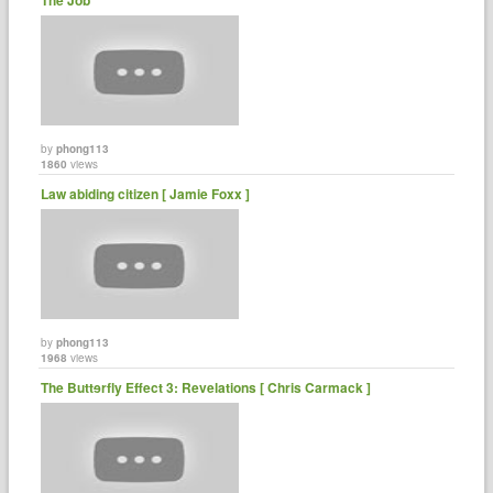
by
phong113
1860
views
Law abiding citizen [ Jamie Foxx ]
by
phong113
1968
views
The Buttɘrfly Effect 3: Revelations [ Chris Carmack ]