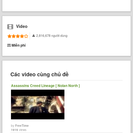
Video
2,816,678 người dùng
Miễn phí
Các video cùng chủ đề
Assassins Creed Lineage [ Nolan North ]
by
FreeTime
1916
views