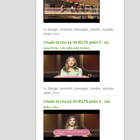
by
Dangle_tenminh_khongdai_nhuthe_naydau
3338
views
Chuẩn bị cho kỳ thi IELTS phần 3 - sự
mạch lạc và gắn kết trong......
by
Dangle_tenminh_khongdai_nhuthe_naydau
3666
views
Chuẩn bị cho kỳ thi IELTS phần 4 - các
kiểu câu.