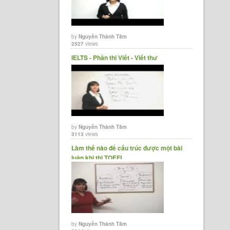
by
Nguyễn Thành Tâm
2527
views
IELTS - Phần thi Viết - Viết thư
by
Nguyễn Thành Tâm
3113
views
Làm thế nào để cấu trúc được một bài
luận khi thi TOEFL
by
Nguyễn Thành Tâm