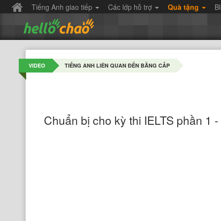
Tiếng Anh giao tiếp
Các lớp hỗ trợ
Quà tặng
B
VIDEO
TIẾNG ANH LIÊN QUAN ĐẾN BẰNG CẤP
Chuẩn bị cho kỳ thi IELTS phần 1 -