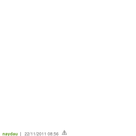
e_naydau
|
22/11/2011 08:56