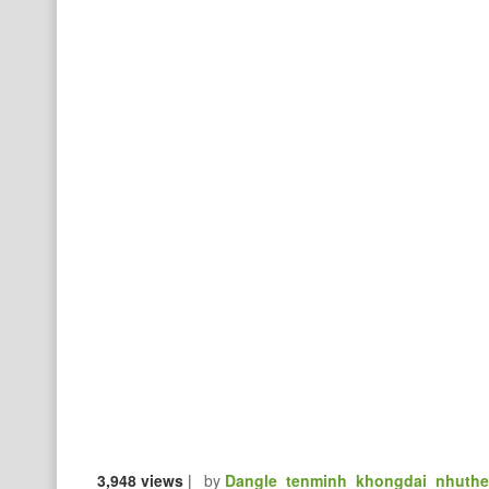
3,948 views
|
by
Dangle_tenminh_khongdai_nhuth