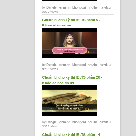
by
Dangle_tenminh_khongdai_nhuthe_naydau
3379
views
Chuẩn bị cho kỳ thi IELTS phần 5 -
Phạm vi từ vựng.
by
Dangle_tenminh_khongdai_nhuthe_naydau
3750
views
‪Chuẩn bị cho kỳ thi IELTS phần 26 -
Khảo cổ học đô thị.
by
Dangle_tenminh_khongdai_nhuthe_naydau
2226
views
‪Chuẩn bị cho kỳ thi IELTS phần 14 -