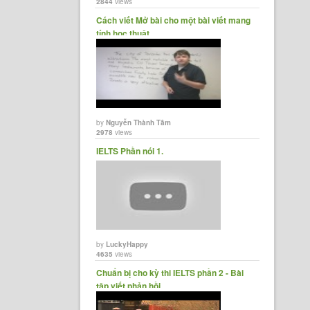
2844
views
Cách viết Mở bài cho một bài viết mang
tính học thuật.
by
Nguyễn Thành Tâm
2978
views
IELTS Phần nói 1.
by
LuckyHappy
4635
views
‪Chuẩn bị cho kỳ thi IELTS phần 2 - Bài
tập viết phản hồi.