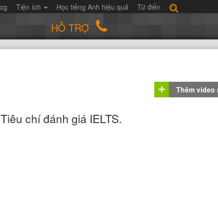
log
Tiện ích
Học tiếng Anh hiệu quả
Từ điển
HỖ TRỢ
Thêm video
 Tiêu chí đánh giá IELTS.