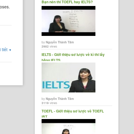
Bạn nên thi TOEFL hay IELTS?
poses.
by
Nguyễn Thành Tâm
2982
views
 tiết
▼
IELTS - Giới thiệu sơ lược về kì thi lấy
bằng IELTS
by
Nguyễn Thành Tâm
3119
views
TOEFL - Giới thiệu sơ lược về TOEFL
iBT