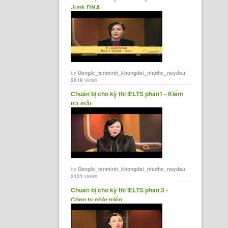
Junk DNA.
by
Dangle_tenminh_khongdai_nhuthe_naydau
2019
views
‪Chuẩn bị cho kỳ thi IELTS phần1 - Kiểm
tra mắt.
by
Dangle_tenminh_khongdai_nhuthe_naydau
2121
views
‪Chuẩn bị cho kỳ thi IELTS phần 3 -
Công ty phát triển.