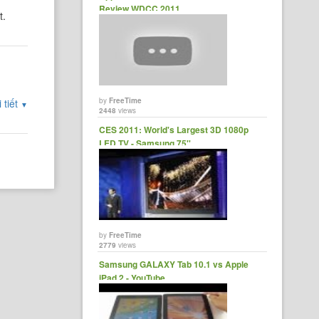
Review WDCC 2011
t.
by
FreeTime
 tiết
▼
2448
views
CES 2011: World's Largest 3D 1080p
LED TV - Samsung 75''
by
FreeTime
2779
views
Samsung GALAXY Tab 10.1 vs Apple
iPad 2 - YouTube