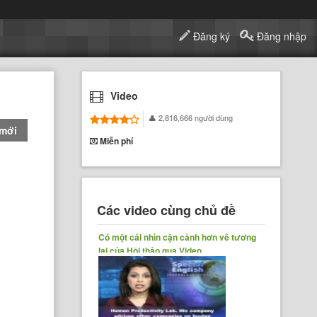
Đăng ký
Đăng nhập
Video
2,816,666 người dùng
 mới
Miễn phí
Các video cùng chủ đề
Có một cái nhìn cận cảnh hơn về tương
lai của Hội thảo qua Video