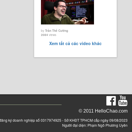
by
Trần Thế Cường
2084
views
Xem tất cả các video khác
© 2011 HelloChao.com
đăng ký doanh nghiệp số 0317974925 - Sở KHĐT TPHCM cấp ngày 09/08/2023
Người đại diện: Phạm Ngô Phương Uyên