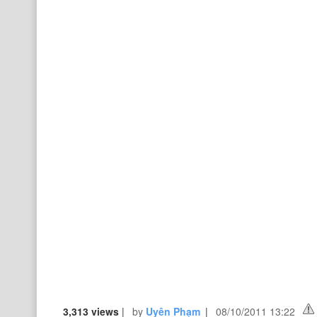
3,313 views
|
by
Uyên Phạm
|
08/10/2011 13:22