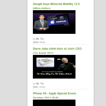
Google buys Motorola Mobility 12.5
billion dollars
by
Mr. Tin
3069
views
Steve Jobs chính thức từ chức CEO
của Apple 2011
by
Mr. Tin
2981
views
iPhone 4S - Apple Special Event,
October 2011 (Full)