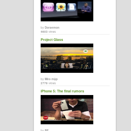
by
Doraemon
4603
views
Project Glass
by
Mèo mập
2778
views
iPhone 5: The final rumors
by
BE