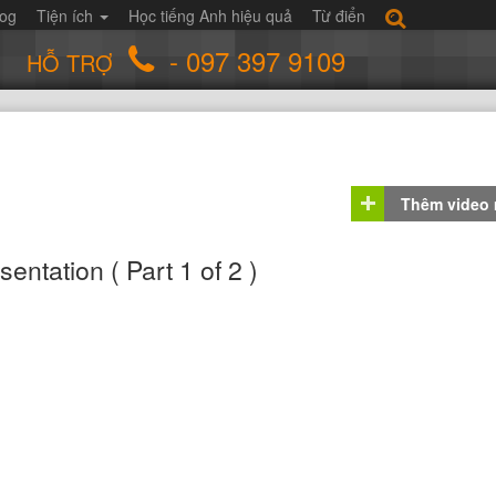
log
Tiện ích
Học tiếng Anh hiệu quả
Từ điển
- 097 397 9109
HỖ TRỢ
Thêm video
ntation ( Part 1 of 2 )