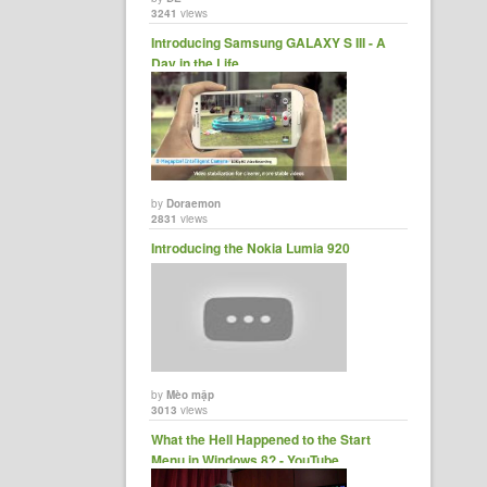
3241
views
Introducing Samsung GALAXY S III - A
Day in the Life ......
by
Doraemon
2831
views
Introducing the Nokia Lumia 920
by
Mèo mập
3013
views
What the Hell Happened to the Start
Menu in Windows 8? - YouTube