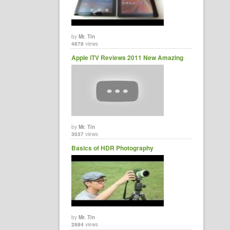
by
Mr. Tin
4878
views
Apple iTV Reviews 2011 New Amazing
by
Mr. Tin
3037
views
Basics of HDR Photography
by
Mr. Tin
2884
views