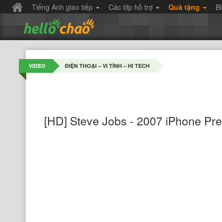
Tiếng Anh giao tiếp
Các lớp hỗ trợ
Quà tặng
B
VIDEO
ĐIỆN THOẠI – VI TÍNH – HI TECH
[HD] Steve Jobs - 2007 iPhone Prese