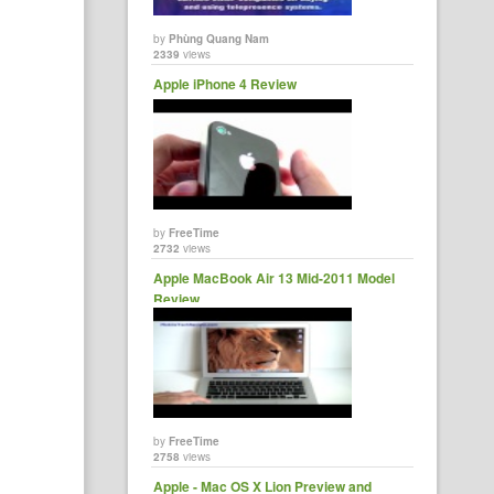
by
Phùng Quang Nam
2339
views
Apple iPhone 4 Review
by
FreeTime
2732
views
Apple MacBook Air 13 Mid-2011 Model
Review
by
FreeTime
2758
views
Apple - Mac OS X Lion Preview and