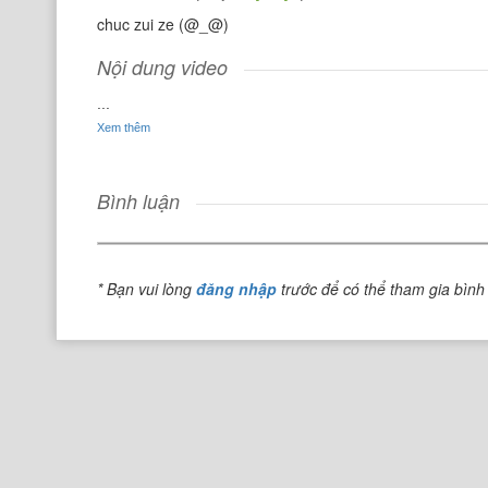
chuc zui ze (@_@)
Nội dung video
...
Xem thêm
Không xem thêm
Bình luận
* Bạn vui lòng
đăng nhập
trước để có thể tham gia bình 