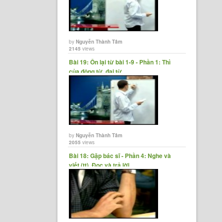
by
Nguyễn Thành Tâm
2145
views
Bài 19: Ôn lại từ bài 1-9 - Phần 1: Thì
của động từ, đại từ,......
by
Nguyễn Thành Tâm
2055
views
Bài 18: Gặp bác sĩ - Phần 4: Nghe và
viết (tt), Đọc và trả lời......