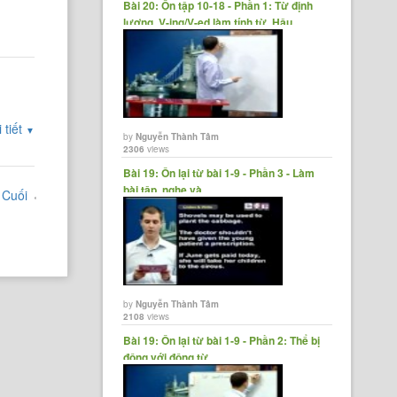
Bài 20: Ôn tập 10-18 - Phần 1: Từ định
lượng, V-ing/V-ed làm tính từ, Hậu......
 tiết
▼
by
Nguyễn Thành Tâm
2306
views
Bài 19: Ôn lại từ bài 1-9 - Phần 3 - Làm
bài tập, nghe và......
Cuối
by
Nguyễn Thành Tâm
2108
views
Bài 19: Ôn lại từ bài 1-9 - Phần 2: Thể bị
động với động từ......