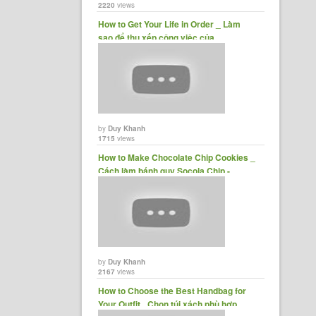
2220
views
How to Get Your Life in Order _ Làm
sao để thu xếp công việc của......
by
Duy Khanh
1715
views
How to Make Chocolate Chip Cookies _
Cách làm bánh quy Socola Chip -
YouTube
by
Duy Khanh
2167
views
How to Choose the Best Handbag for
Your Outfit _Chọn túi xách phù hợp