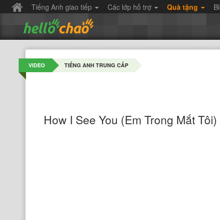
Tiếng Anh giao tiếp
Các lớp hỗ trợ
Quà tặng
B
VIDEO
TIẾNG ANH TRUNG CẤP
How I See You (Em Trong Mắt Tôi)