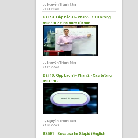
by
Nguyễn Thành Tâm
2184
views
Bài 18: Gặp bác sĩ - Phần 3: Câu tường
thuật (tt); Hình thức rút gọn......
by
Nguyễn Thành Tâm
2197
views
Bài 18: Gặp bác sĩ - Phần 2 - Câu tường
thuật (tt)
by
Nguyễn Thành Tâm
2156
views
SS501 - Because Im Stupid (English