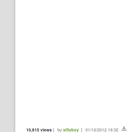
10,815 views
|
by
sillyboy
|
01/10/2012 19:32