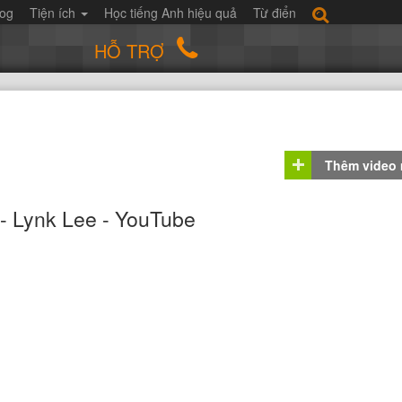
log
Tiện ích
Học tiếng Anh hiệu quả
Từ điển
HỖ TRỢ
Thêm video
 - Lynk Lee - YouTube