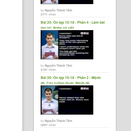
by
Nguyễn Thành Tâm
2771
views
Bài 20: Ôn tập 10-18 - Phần 4 - Làm bài
tập (tt), Nghe và viết,......
by
Nguyễn Thành Tâm
2191
views
Bài 20: Ôn tập 10-18 - Phần 2 - Mệnh
đề, Câu tường thuật, Mệnh đề......
by
Nguyễn Thành Tâm
2067
views