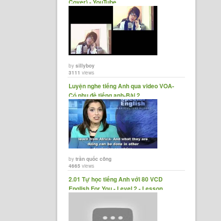
Cover) - YouTube
by
sillyboy
3111
views
Luyện nghe tiếng Anh qua video VOA-
Có phụ đề tiếng anh-Bài 2
by
trần quốc công
4665
views
2.01 Tự học tiếng Anh với 80 VCD
English For You - Level 2 - Lesson......