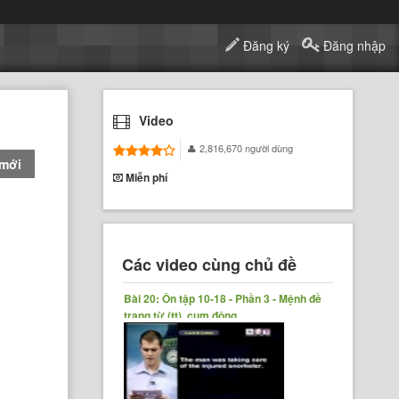
Đăng ký
Đăng nhập
Video
2,816,670 người dùng
 mới
Miễn phí
Các video cùng chủ đề
Bài 20: Ôn tập 10-18 - Phần 3 - Mệnh đề
trạng từ (tt), cụm động......