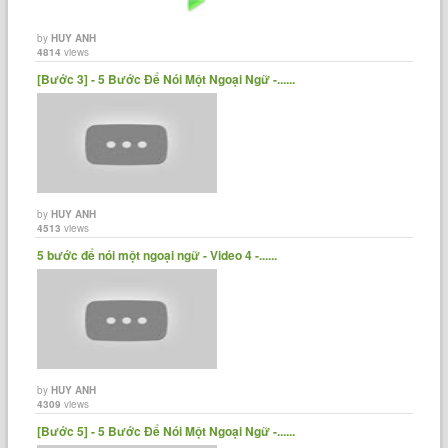
by
HUY ANH
Jar: Chai
4814
views
[Bước 3] - 5 Bước Để Nói Một Ngoại Ngữ -......
Can: hộp
Bag: túi
by
HUY ANH
4513
views
Package: Gói
5 bước để nói một ngoại ngữ - Video 4 -......
Milk: Sữa
Cheese: Pho mát
by
HUY ANH
4309
views
Eggs: trứng
[Bước 5] - 5 Bước Để Nói Một Ngoại Ngữ -......