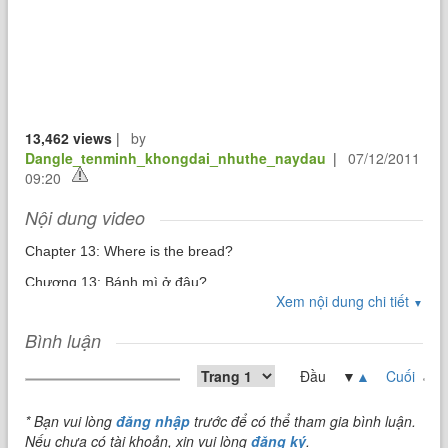
13,462 views
|
by
Dangle_tenminh_khongdai_nhuthe_naydau
|
07/12/2011
09:20
Nội dung video
Chapter 13: Where is the bread?
Chương 13: Bánh mì ở đâu?
Xem nội dung chi tiết
▼
Bình luận
Word Study: từ vựng
Đầu ▼
▲
Cuối
Milk carton: hộp sữa giấy.
* Bạn vui lòng
đăng nhập
trước để có thể tham gia bình luận.
Nếu chưa có tài khoản, xin vui lòng
đăng ký
.