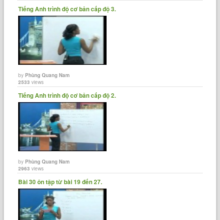
juice, and some bread on the table.
Tiếng Anh trình độ cơ bản cấp độ 3.
Có vài quả táo, vài quả cam, một ít sữa, một ít nước ép và một
ít bánh mì trên bàn.
Ram has petrol.
by
Phùng Quang Nam
Ram có xăng.
2533
views
Tiếng Anh trình độ cơ bản cấp độ 2.
There's petrol left.
Còn xăng (trong xe).
John is out of petrol.
by
Phùng Quang Nam
2963
views
John hết xăng rồi.
Bài 30 ôn tập từ bài 19 đến 27.
There's no petrol left.
Không còn miếng xăng nào.