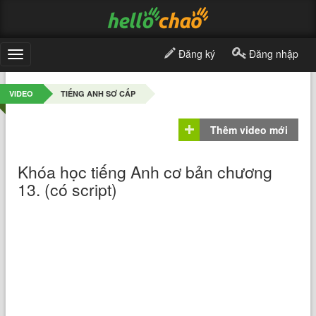
Đăng ký
Đăng nhập
Toggle
navigation
VIDEO
TIẾNG ANH SƠ CẤP
Thêm video mới
Khóa học tiếng Anh cơ bản chương
13. (có script)