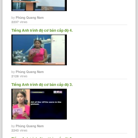
John needs petrol.
by
Phùng Quang Nam
2237
views
John cần xăng.
Tiếng Anh trình độ cơ bản cấp độ 4.
She has money.
Cô ấy có tiền.
by
Phùng Quang Nam
There's money left.
2128
views
Còn tiền.
Tiếng Anh trình độ cơ bản cấp độ 3.
He is out of money.
Anh ấy hết tiền rồi.
by
Phùng Quang Nam
2243
views
He has no money left.