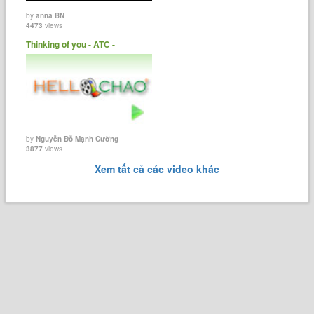
by
anna BN
Butter: bơ
4473
views
Thinking of you - ATC -
Juice: nước trái cây
Soda: sô-đa
by
Nguyễn Đỗ Mạnh Cường
Beer: bia
3877
views
Xem tất cả các video khác
Wine: rượu vang
Meat: thịt
Chicken meat: thịt gà