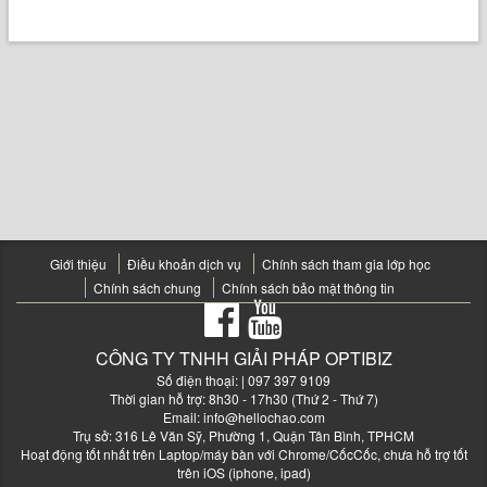
Giới thiệu
Điều khoản dịch vụ
Chính sách tham gia lớp học
Chính sách chung
Chính sách bảo mật thông tin
CÔNG TY TNHH GIẢI PHÁP OPTIBIZ
Số điện thoại:
| 097 397 9109
Thời gian hỗ trợ: 8h30 - 17h30 (Thứ 2 - Thứ 7)
Email:
info@hellochao.com
Trụ sở: 316 Lê Văn Sỹ, Phường 1, Quận Tân Bình, TPHCM
Hoạt động tốt nhất trên Laptop/máy bàn với Chrome/CốcCốc, chưa hỗ trợ tốt
trên iOS (iphone, ipad)