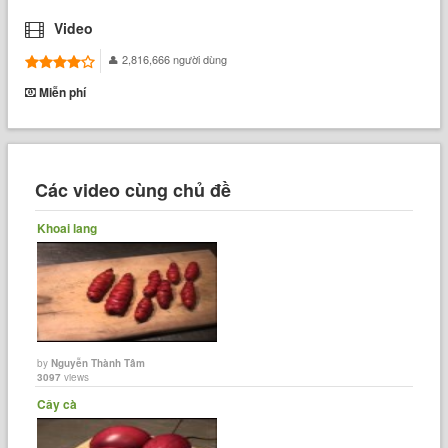
Video
2,816,666 người dùng
Miễn phí
Các video cùng chủ đề
Khoai lang
by
Nguyễn Thành Tâm
3097
views
Cây cà