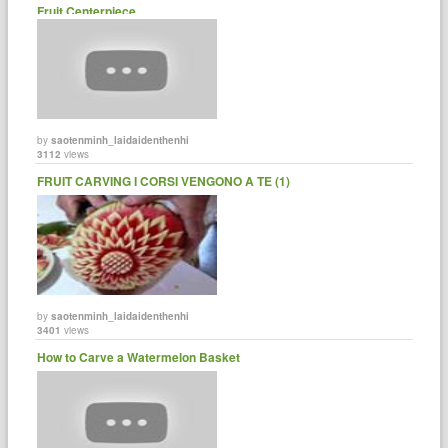
Fruit Centerpiece
by
saotenminh_laidaidenthenhi
3112
views
FRUIT CARVING I CORSI VENGONO A TE (1)
by
saotenminh_laidaidenthenhi
3401
views
How to Carve a Watermelon Basket