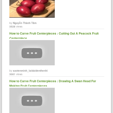
by
Nguyễn Thành Tâm
3528
views
How to Carve Fruit Centerpieces : Cutting Out A Peacock Fruit
Centerpiece
by
saotenminh_laidaidenthenhi
3081
views
How to Carve Fruit Centerpieces : Drawing A Swan Head For
Making Fruit Centerpieces