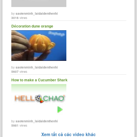
by
saotenminh_laidaidenthenhi
3016
views
Décoration dune orange
by
saotenminh_laidaidenthenhi
5607
views
How to make a Cucumber Shark
by
saotenminh_laidaidenthenhi
5981
views
Xem tất cả các video khác