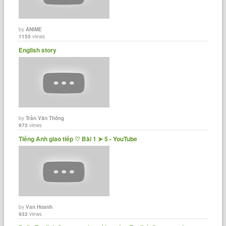
by
ANIME
1155
views
English story
by
Trần Văn Thông
973
views
Tiếng Anh giao tiếp ♡ Bài 1 ➤ 5 - YouTube
by
Van Hoanh
932
views