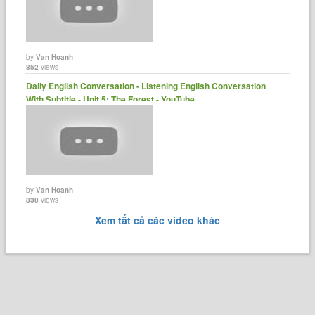
by
Van Hoanh
852
views
Daily English Conversation - Listening English Conversation
With Subtitle - Unit 5: The Forest - YouTube
by
Van Hoanh
830
views
Xem tất cả các video khác