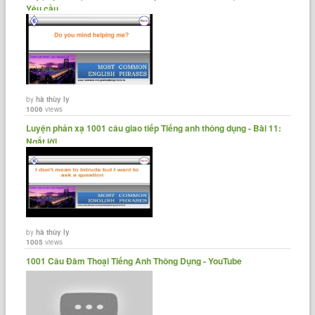
Yêu cầu......
by
hà thùy ly
1006
views
Luyện phản xạ 1001 câu giao tiếp Tiếng anh thông dụng - Bài 11:
Ngắt lời,......
by
hà thùy ly
1005
views
1001 Câu Đàm Thoại Tiếng Anh Thông Dụng - YouTube