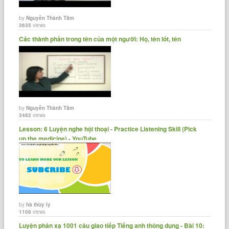
by
Nguyễn Thành Tâm
3635
views
Các thành phần trong tên của một người: Họ, tên lót, tên
by
Nguyễn Thành Tâm
3482
views
Lesson: 6 Luyện nghe hội thoại - Practice Listening Skill (Pick
up the medicine) - YouTube
by
hà thùy ly
1108
views
Luyện phản xạ 1001 câu giao tiếp Tiếng anh thông dụng - Bài 10: