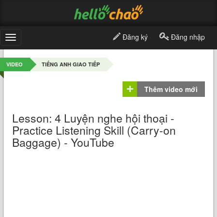
Đăng ký
Đăng nhập
Toggle
navigation
VIDEO
TIẾNG ANH GIAO TIẾP
Thêm video mới
Lesson: 4 Luyện nghe hội thoại -
Practice Listening Skill (Carry-on
Baggage) - YouTube