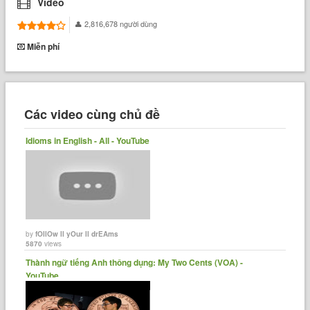
Video
2,816,678 người dùng
Miễn phí
Các video cùng chủ đề
Idioms in English - All - YouTube
by
fOllOw ll yOur ll drEAms
5870
views
Thành ngữ tiếng Anh thông dụng: My Two Cents (VOA) -
YouTube