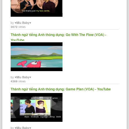
by
♥Miu Baby♥
3672
views
Thành ngữ tiếng Anh thông dụng: Go With The Flow (VOA) -
YouTube
by
♥Miu Baby♥
4369
views
Thành ngữ tiếng Anh thông dụng: Game Plan (VOA) - YouTube
by
♥Miu Baby♥