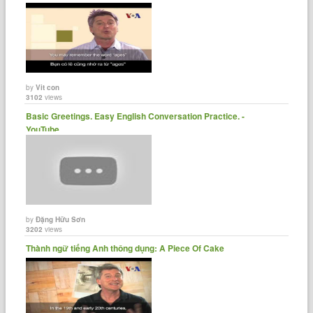
by
Vit con
3102
views
Basic Greetings. Easy English Conversation Practice. -
YouTube
by
Đặng Hữu Sơn
3202
views
Thành ngữ tiếng Anh thông dụng: A Piece Of Cake