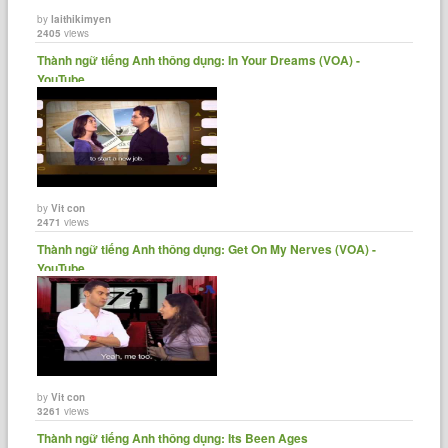
by
laithikimyen
2405
views
Thành ngữ tiếng Anh thông dụng: In Your Dreams (VOA) -
YouTube
by
Vit con
2471
views
Thành ngữ tiếng Anh thông dụng: Get On My Nerves (VOA) -
YouTube
by
Vit con
3261
views
Thành ngữ tiếng Anh thông dụng: Its Been Ages