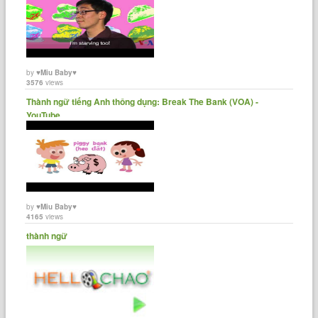
by
♥Miu Baby♥
3576
views
Thành ngữ tiếng Anh thông dụng: Break The Bank (VOA) -
YouTube
by
♥Miu Baby♥
4165
views
thành ngữ