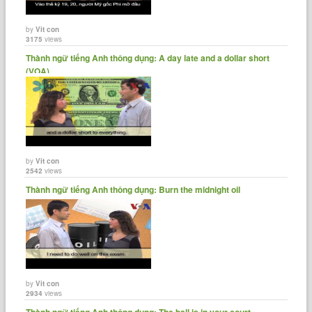
by
Vit con
3175
views
Thành ngữ tiếng Anh thông dụng: A day late and a dollar short
(VOA)
by
Vit con
2542
views
Thành ngữ tiếng Anh thông dụng: Burn the midnight oil
by
Vit con
2934
views
Thành ngữ tiếng Anh thông dụng: The ball is in your court