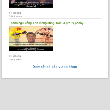
by
Vit con
3043
views
Thành ngữ tiếng Anh thông dụng: Cost a pretty penny
by
Vit con
3293
views
Xem tất cả các video khác