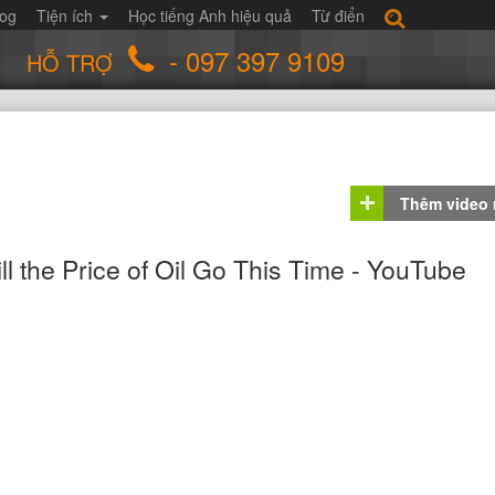
log
Tiện ích
Học tiếng Anh hiệu quả
Từ điển
- 097 397 9109
HỖ TRỢ
Thêm video
 the Price of Oil Go This Time - YouTube