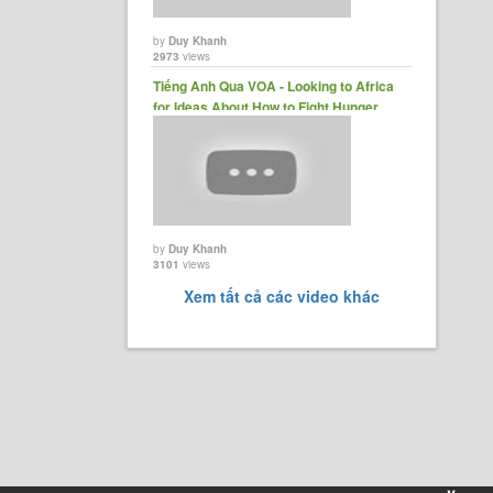
by
Duy Khanh
2973
views
Tiếng Anh Qua VOA - Looking to Africa
for Ideas About How to Fight Hunger
-......
by
Duy Khanh
3101
views
Xem tất cả các video khác