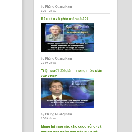
by
Phùng Quang Nam
2281
views
Báo cáo về phát triển số 396
by
Phùng Quang Nam
2516
views
Tỉ lệ người đói giảm nhưng mức giảm
còn chậm
by
Phùng Quang Nam
2303
views
Mang lại màu sắc cho cuộc sống (và
những giọt nước mắt đến mắt) với