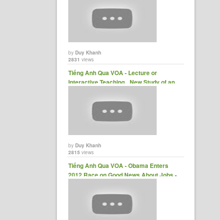
by
Duy Khanh
2831
views
Tiếng Anh Qua VOA - Lecture or
Interactive Teaching_ New Study of an
Old Issue -......
by
Duy Khanh
2815
views
Tiếng Anh Qua VOA - Obama Enters
2012 Race on Good News About Jobs -
YouTube