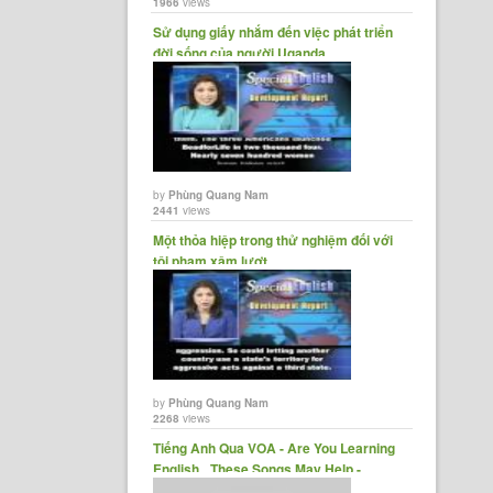
1966
views
Sử dụng giấy nhắm đến việc phát triển
đời sống của người Uganda.
by
Phùng Quang Nam
2441
views
Một thỏa hiệp trong thử nghiệm đối với
tội phạm xâm lượt.
by
Phùng Quang Nam
2268
views
Tiếng Anh Qua VOA - Are You Learning
English_ These Songs May Help -
YouTube