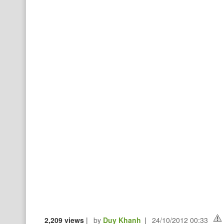
2,209 views
|
by
Duy Khanh
|
24/10/2012 00:33