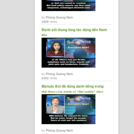
by
Phùng Quang Nam
2568
views
Bệnh sốt thung lũng tác động đến Nam
Phi
by
Phùng Quang Nam
2362
views
Manute Bol đã dùng danh tiếng trong
thể thao của mình vì "đại nghĩa" như
thế......
by
Phùng Quang Nam