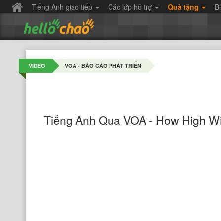
Tiếng Anh giao tiếp
Các lớp hỗ trợ
Quà tặng
B
VIDEO
VOA - BÁO CÁO PHÁT TRIỂN
Tiếng Anh Qua VOA - How High Will