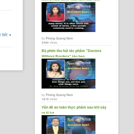
thuốc......
 tiết
▼
by
Phùng Quang Nam
2480
views
Bộ phim thu hút tác phẩm "Doctors
Without Borders" táo bạo
by
Phùng Quang Nam
1819
views
Vấn đề an toàn thực phẩm sau khi xảy
ra lũ lụt