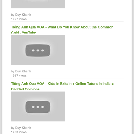
by
Duy Khanh
1927
views
Tiếng Anh Qua VOA - What Do You Know About the Common
Cold - YouTube
by
Duy Khanh
1917
views
Tiếng Anh Qua VOA - Kids in Britain + Online Tutors in India =
Divided Opinions......
by
Duy Khanh
1933
views