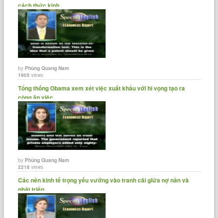
cách thức kinh......
by
Phùng Quang Nam
1905
views
Tổng thống Obama xem xét việc xuất khẩu với hi vọng tạo ra
công ăn việc......
by
Phùng Quang Nam
2218
views
Các nền kinh tế trọng yếu vướng vào tranh cãi giữa nợ nần và
phát triển