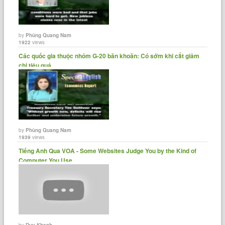
by
Phùng Quang Nam
1922
views
Các quốc gia thuộc nhóm G-20 băn khoăn: Có sớm khi cắt giảm
chi tiêu quá......
by
Phùng Quang Nam
1939
views
Tiếng Anh Qua VOA - Some Websites Judge You by the Kind of
Computer You Use......
by
Duy Khanh