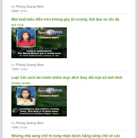
by
Phùng Quang Nam
2086
views
Một buổi biểu diễn trên không gây ấn tượng; Đội đua xe tốc độ
nữ của......
by
Phùng Quang Nam
1869
views
Luật Cải cách tài chính nhằm mục đích thay đổi một số tình hình
trong quận......
by
Phùng Quang Nam
1890
views
Những nhà sáng chế hi vọng nhận được bằng sáng chế về các