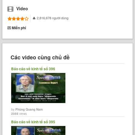
Video
2,816,678 người dùng
Miễn phí
Các video cùng chủ đề
Báo cáo về kinh tế số 396
by
Phùng Quang Nam
2355
views
Báo cáo về kinh tế số 395