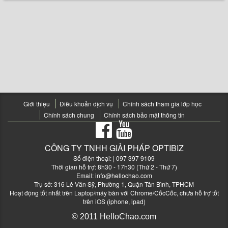
Giới thiệu
Điều khoản dịch vụ
Chính sách tham gia lớp học
Chính sách chung
Chính sách bảo mật thông tin
CÔNG TY TNHH GIẢI PHÁP OPTIBIZ
Số điện thoại:
| 097 397 9109
Thời gian hỗ trợ: 8h30 - 17h30 (Thứ 2 - Thứ 7)
Email:
info@hellochao.com
Trụ sở: 316 Lê Văn Sỹ, Phường 1, Quận Tân Bình, TPHCM
Hoạt động tốt nhất trên Laptop/máy bàn với Chrome/CốcCốc, chưa hỗ trợ tốt
trên iOS (iphone, ipad)
© 2011 HelloChao.com