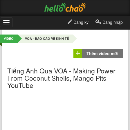
Đăng ký
Đăng nhập
Toggle
navigation
VIDEO
VOA - BÁO CÁO VỀ KINH TẾ
Thêm video mới
Tiếng Anh Qua VOA - Making Power
From Coconut Shells, Mango Pits -
YouTube