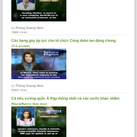
by
Phùng Quang Nam
1989
views
Các bang gây áp lực cho tổ chức Công đoàn lao động chung.
(Có script)
by
Phùng Quang Nam
2004
views
Cá tiểu vương quốc Ả Rập thống nhất và các nước khác nhắm
BlackBerry làm mục......