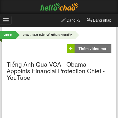
Đăng ký
Đăng nhập
Toggle
navigation
VIDEO
VOA - BÁO CÁO VỀ NÔNG NGHIỆP
Thêm video mới
Tiếng Anh Qua VOA - Obama
Appoints Financial Protection Chief -
YouTube