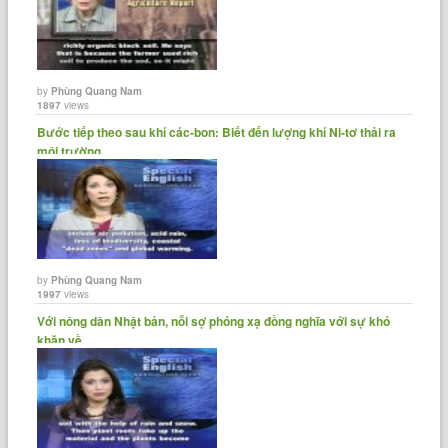
by
Phùng Quang Nam
1897
views
Bước tiếp theo sau khí các-bon: Biết đến lượng khí Ni-tơ thải ra
môi trường.
by
Phùng Quang Nam
1997
views
Với nông dân Nhật bản, nỗi sợ phóng xạ đồng nghĩa với sự khó
khăn về......