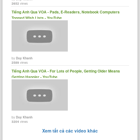
2652
views
Tiếng Anh Qua VOA - Pads, E-Readers, Notebook Computers
Topped Wish Lists - YouTube
by
Duy Khanh
2589
views
Tiếng Anh Qua VOA - For Lots of People, Getting Older Means
Getting Happier - YouTube
by
Duy Khanh
3204
views
Xem tất cả các video khác