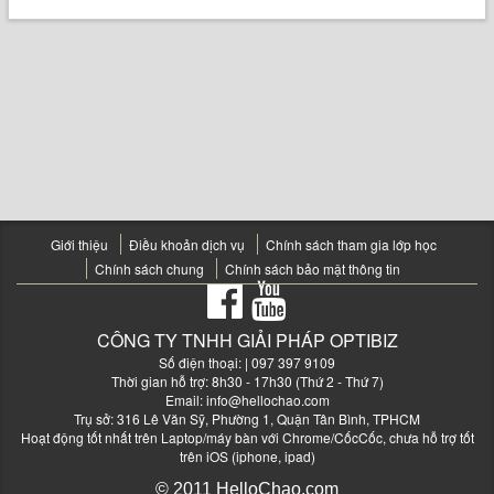
Giới thiệu
Điều khoản dịch vụ
Chính sách tham gia lớp học
Chính sách chung
Chính sách bảo mật thông tin
CÔNG TY TNHH GIẢI PHÁP OPTIBIZ
Số điện thoại:
| 097 397 9109
Thời gian hỗ trợ: 8h30 - 17h30 (Thứ 2 - Thứ 7)
Email:
info@hellochao.com
Trụ sở: 316 Lê Văn Sỹ, Phường 1, Quận Tân Bình, TPHCM
Hoạt động tốt nhất trên Laptop/máy bàn với Chrome/CốcCốc, chưa hỗ trợ tốt
trên iOS (iphone, ipad)
© 2011 HelloChao.com