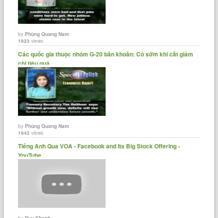
by
Phùng Quang Nam
1923
views
Các quốc gia thuộc nhóm G-20 băn khoăn: Có sớm khi cắt giảm
chi tiêu quá......
by
Phùng Quang Nam
1942
views
Tiếng Anh Qua VOA - Facebook and Its Big Stock Offering -
YouTube
by
Duy Khanh