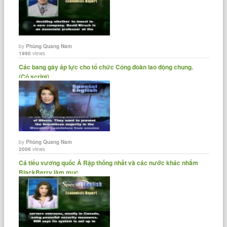
by
Phùng Quang Nam
1990
views
Các bang gây áp lực cho tổ chức Công đoàn lao động chung.
(Có script)
by
Phùng Quang Nam
2006
views
Cá tiểu vương quốc Ả Rập thống nhất và các nước khác nhắm
BlackBerry làm mục......