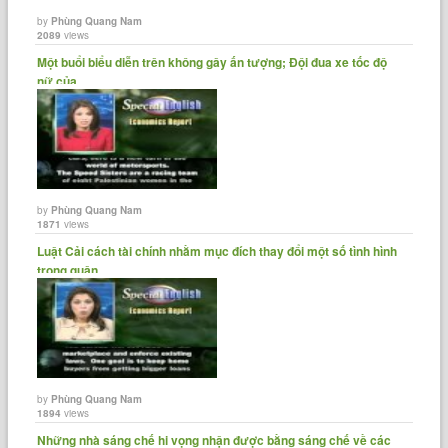
by
Phùng Quang Nam
2089
views
Một buổi biểu diễn trên không gây ấn tượng; Đội đua xe tốc độ
nữ của......
by
Phùng Quang Nam
1871
views
Luật Cải cách tài chính nhằm mục đích thay đổi một số tình hình
trong quận......
by
Phùng Quang Nam
1894
views
Những nhà sáng chế hi vọng nhận được bằng sáng chế về các