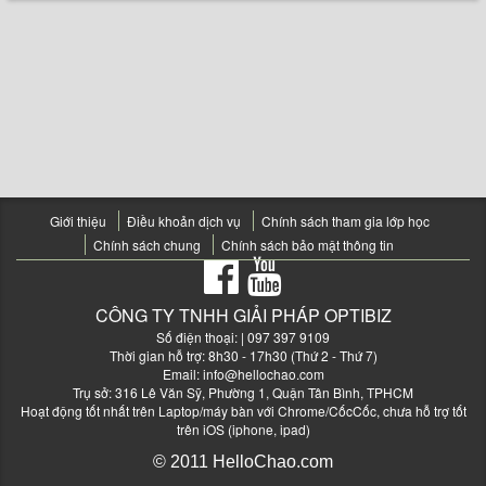
Giới thiệu
Điều khoản dịch vụ
Chính sách tham gia lớp học
Chính sách chung
Chính sách bảo mật thông tin
CÔNG TY TNHH GIẢI PHÁP OPTIBIZ
Số điện thoại:
| 097 397 9109
Thời gian hỗ trợ: 8h30 - 17h30 (Thứ 2 - Thứ 7)
Email:
info@hellochao.com
Trụ sở: 316 Lê Văn Sỹ, Phường 1, Quận Tân Bình, TPHCM
Hoạt động tốt nhất trên Laptop/máy bàn với Chrome/CốcCốc, chưa hỗ trợ tốt
trên iOS (iphone, ipad)
© 2011 HelloChao.com