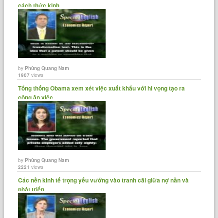
cách thức kinh......
by
Phùng Quang Nam
1907
views
Tổng thống Obama xem xét việc xuất khẩu với hi vọng tạo ra
công ăn việc......
by
Phùng Quang Nam
2221
views
Các nền kinh tế trọng yếu vướng vào tranh cãi giữa nợ nần và
phát triển