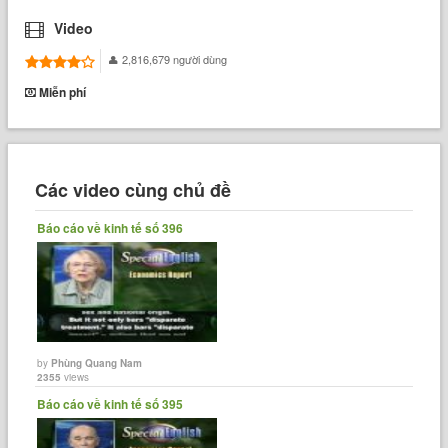
Video
2,816,679 người dùng
Miễn phí
Các video cùng chủ đề
Báo cáo về kinh tế số 396
by
Phùng Quang Nam
2355
views
Báo cáo về kinh tế số 395