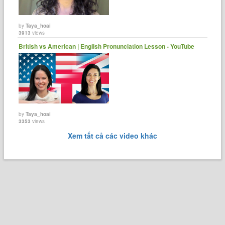
by
Taya_hoai
3913
views
British vs American | English Pronunciation Lesson - YouTube
by
Taya_hoai
3353
views
Xem tất cả các video khác