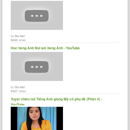
by
Go me!
5053
views
Hoc tieng Anh Noi am tieng Anh - YouTube
by
Go me!
5527
views
Tuyệt chiêu nói Tiếng Anh giọng Mỹ-có phụ đề (Phần 4) -
YouTube