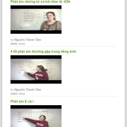
Phát âm những từ có kết thúc là -ION
by
Nguyễn Thành Tâm
2840
views
4 lỗi phát âm thường gặp trong tiếng Anh
by
Nguyễn Thành Tâm
4383
views
Phát âm E và I