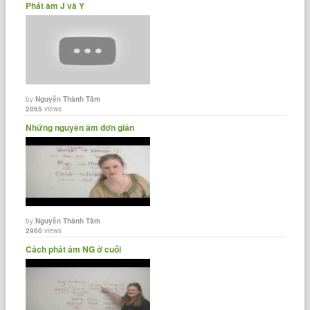
Phát âm J và Y
by
Nguyễn Thành Tâm
2865
views
Những nguyên âm đơn giản
by
Nguyễn Thành Tâm
2960
views
Cách phát âm NG ở cuối