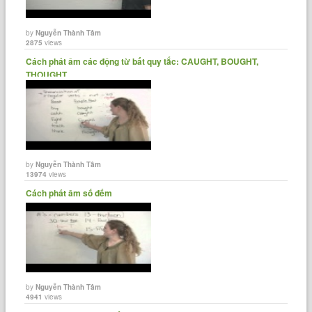
by
Nguyễn Thành Tâm
2875
views
Cách phát âm các động từ bất quy tắc: CAUGHT, BOUGHT,
THOUGHT...
by
Nguyễn Thành Tâm
13974
views
Cách phát âm số đếm
by
Nguyễn Thành Tâm
4941
views