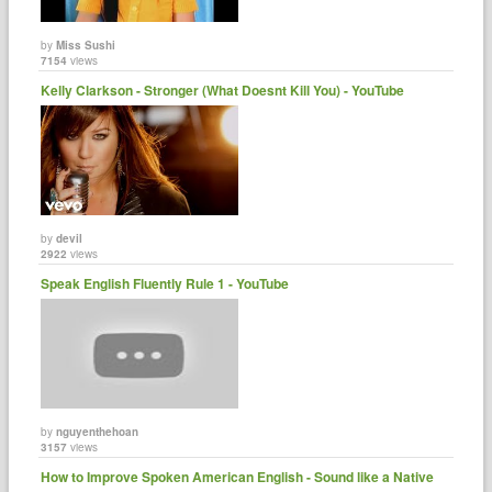
by
Miss Sushi
7154
views
Kelly Clarkson - Stronger (What Doesnt Kill You) - YouTube
by
devil
2922
views
Speak English Fluently Rule 1 - YouTube
by
nguyenthehoan
3157
views
How to Improve Spoken American English - Sound like a Native