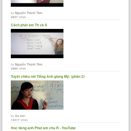
by
Nguyễn Thành Tâm
2857
views
Cách phát âm Th và S
by
Nguyễn Thành Tâm
2960
views
Tuyệt chiêu nói Tiếng Anh giọng Mỹ- (phần 2)
by
Go me!
10217
views
Hoc tieng anh Phat am chu R - YouTube