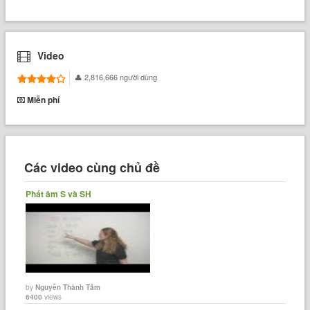
Video
2,816,666 người dùng
Miễn phí
Các video cùng chủ đề
Phát âm S và SH
by
Nguyễn Thành Tâm
6400
views