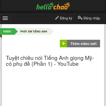
Đăng ký
Đăng nhập
Toggle
navigation
VIDEO
PHÁT ÂM TIẾNG ANH
Thêm video mới
Tuyệt chiêu nói Tiếng Anh giọng Mỹ-
có phụ đề (Phần 1) - YouTube