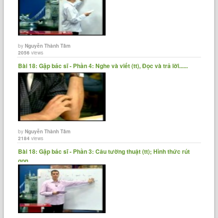
by
Nguyễn Thành Tâm
2056
views
Bài 18: Gặp bác sĩ - Phần 4: Nghe và viết (tt), Đọc và trả lời......
by
Nguyễn Thành Tâm
2184
views
Bài 18: Gặp bác sĩ - Phần 3: Câu tường thuật (tt); Hình thức rút
gọn......