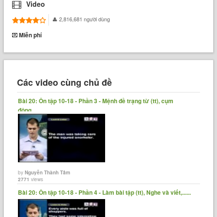
Video
2,816,681 người dùng
Miễn phí
Các video cùng chủ đề
Bài 20: Ôn tập 10-18 - Phần 3 - Mệnh đề trạng từ (tt), cụm
động......
by
Nguyễn Thành Tâm
2771
views
Bài 20: Ôn tập 10-18 - Phần 4 - Làm bài tập (tt), Nghe và viết,......