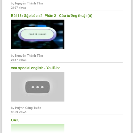
by
Nguyễn Thành Tâm
2197
views
Bài 18: Gặp bác sĩ - Phần 2 - Câu tường thuật (tt)
by
Nguyễn Thành Tâm
2157
views
voa special english - YouTube
by
Huỳnh Công Tước
3659
views
OAK