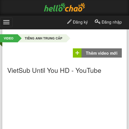
Đăng ký
Đăng nhập
Toggle
navigation
VIDEO
TIẾNG ANH TRUNG CẤP
Thêm video mới
VietSub Until You HD - YouTube