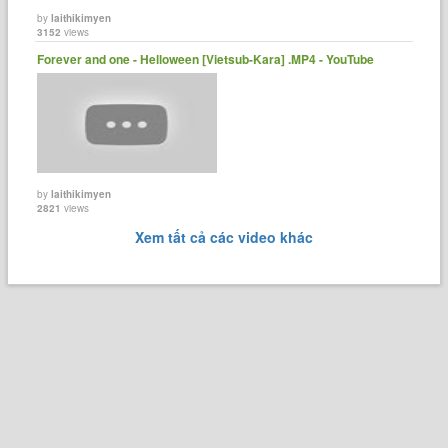
by
laithikimyen
3152
views
Forever and one - Helloween [Vietsub-Kara] .MP4 - YouTube
by
laithikimyen
2821
views
Xem tất cả các video khác