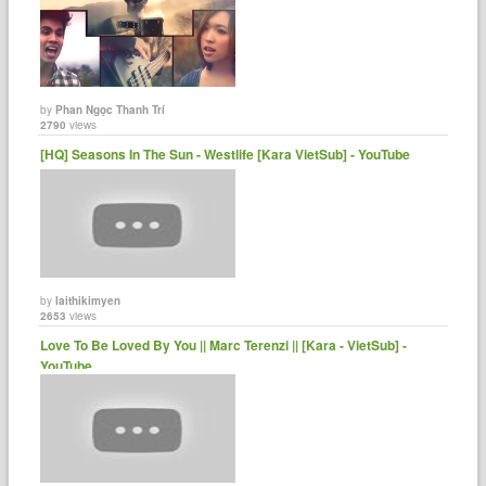
by
Phan Ngọc Thanh Trí
2790
views
[HQ] Seasons In The Sun - Westlife [Kara VietSub] - YouTube
by
laithikimyen
2653
views
Love To Be Loved By You || Marc Terenzi || [Kara - VietSub] -
YouTube