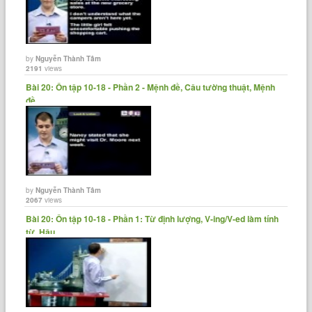
by
Nguyễn Thành Tâm
2191
views
Bài 20: Ôn tập 10-18 - Phần 2 - Mệnh đề, Câu tường thuật, Mệnh
đề......
by
Nguyễn Thành Tâm
2067
views
Bài 20: Ôn tập 10-18 - Phần 1: Từ định lượng, V-ing/V-ed làm tính
từ, Hậu......