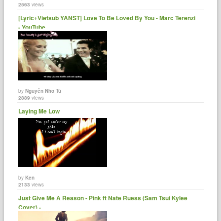
2563
views
[Lyric+Vietsub YANST] Love To Be Loved By You - Marc Terenzi
- YouTube
by
Nguyễn Nho Tú
2889
views
Laying Me Low
by
Ken
2133
views
Just Give Me A Reason - Pink ft Nate Ruess (Sam Tsui Kylee
Cover) -......