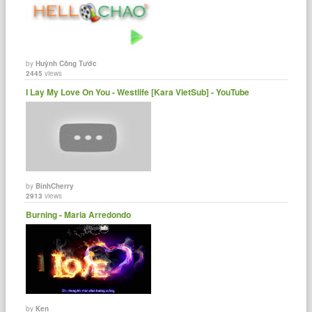
by
Huỳnh Công Tước
2445
views
I Lay My Love On You - Westlife [Kara VietSub] - YouTube
by
BinhCherry
2913
views
Burning - Maria Arredondo
by
Ken