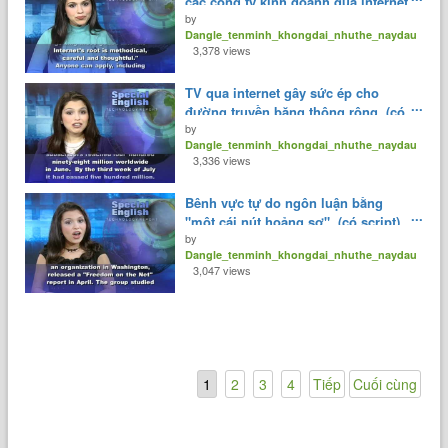
các công ty kinh doanh qua internet.
by
Dangle_tenminh_khongdai_nhuthe_naydau
3,378 views
TV qua internet gây sức ép cho
đường truyền băng thông rộng. (có
by
script)
Dangle_tenminh_khongdai_nhuthe_naydau
3,336 views
Bênh vực tự do ngôn luận bằng
"một cái nút hoảng sợ". (có script)
by
Dangle_tenminh_khongdai_nhuthe_naydau
3,047 views
1
2
3
4
Tiếp
Cuối cùng