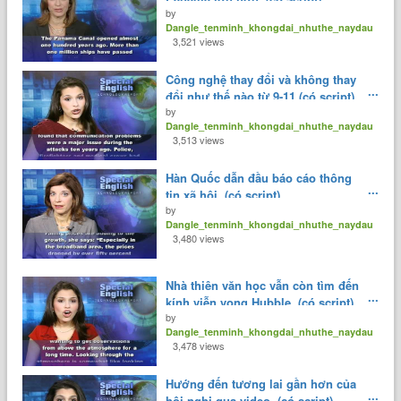
by
Dangle_tenminh_khongdai_nhuthe_naydau
3,521 views
Công nghệ thay đổi và không thay
đổi như thế nào từ 9-11.(có script)
by
Dangle_tenminh_khongdai_nhuthe_naydau
3,513 views
Hàn Quốc dẫn đầu báo cáo thông
tin xã hội. (có script)
by
Dangle_tenminh_khongdai_nhuthe_naydau
3,480 views
Nhà thiên văn học vẫn còn tìm đến
kính viễn vọng Hubble. (có script)
by
Dangle_tenminh_khongdai_nhuthe_naydau
3,478 views
Hướng đến tương lai gần hơn của
hội nghị qua video. (có script)