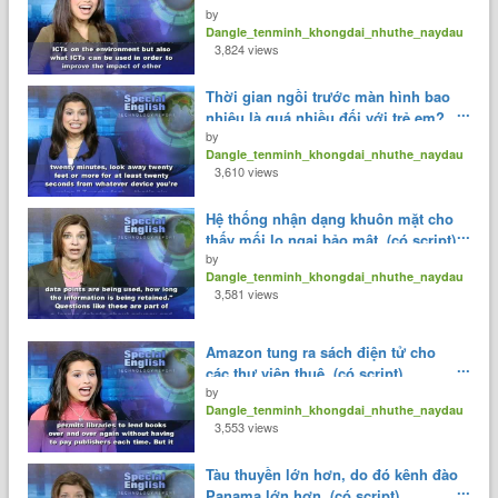
by
Dangle_tenminh_khongdai_nhuthe_naydau
3,824 views
Thời gian ngồi trước màn hình bao
nhiêu là quá nhiều đối với trẻ em?
by
(có script)
Dangle_tenminh_khongdai_nhuthe_naydau
3,610 views
Hệ thống nhận dạng khuôn mặt cho
thấy mối lo ngại bảo mật. (có script)
by
Dangle_tenminh_khongdai_nhuthe_naydau
3,581 views
Amazon tung ra sách điện tử cho
các thư viện thuê. (có script)
by
Dangle_tenminh_khongdai_nhuthe_naydau
3,553 views
Tàu thuyền lớn hơn, do đó kênh đào
Panama lớn hơn. (có script)