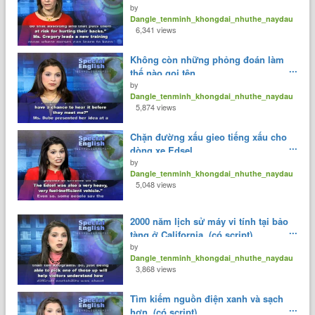
by
Dangle_tenminh_khongdai_nhuthe_naydau
6,341 views
Không còn những phỏng đoán làm
thế nào gọi tên.
by
Dangle_tenminh_khongdai_nhuthe_naydau
5,874 views
Chặn đường xấu gieo tiếng xấu cho
dòng xe Edsel.
by
Dangle_tenminh_khongdai_nhuthe_naydau
5,048 views
2000 năm lịch sử máy vi tính tại bảo
tàng ở California. (có script)
by
Dangle_tenminh_khongdai_nhuthe_naydau
3,868 views
Tìm kiếm nguồn điện xanh và sạch
hơn. (có script)