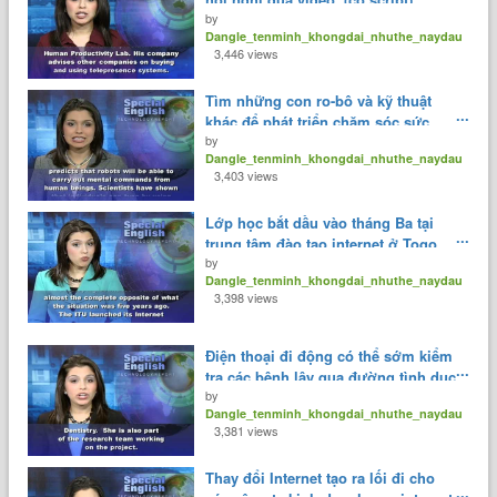
by
Dangle_tenminh_khongdai_nhuthe_naydau
3,446 views
Tìm những con ro-bô và kỹ thuật
khác để phát triển chăm sóc sức
by
khỏe. (có script)
Dangle_tenminh_khongdai_nhuthe_naydau
3,403 views
Lớp học bắt dầu vào tháng Ba tại
trung tâm đào tạo internet ở Togo.
by
(có script)
Dangle_tenminh_khongdai_nhuthe_naydau
3,398 views
Điện thoại đi động có thể sớm kiểm
tra các bệnh lây qua đường tình dục
by
và nghẽn mạch máu. (có script)
Dangle_tenminh_khongdai_nhuthe_naydau
3,381 views
Thay đổi Internet tạo ra lối đi cho