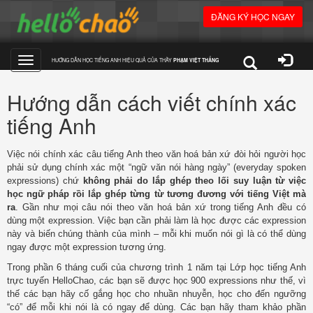
ĐĂNG KÝ HỌC NGAY
HƯỚNG DẪN HỌC TIẾNG ANH HIỆU QUẢ CỦA THẦY
PHẠM VIỆT THẮNG
Toggle
Hướng dẫn cách viết chính xác
navigation
tiếng Anh
Việc nói chính xác câu tiếng Anh theo văn hoá bản xứ đòi hỏi người học
phải sử dụng chính xác một “ngữ văn nói hàng ngày” (everyday spoken
expressions) chứ
không phải do lắp ghép theo lối suy luận từ việc
học ngữ pháp rồi lắp ghép từng từ tương đương với tiếng Việt mà
ra
. Gần như mọi câu nói theo văn hoá bản xứ trong tiếng Anh đều có
dùng một expression. Việc bạn cần phải làm là học được các expression
này và biến chúng thành của mình – mỗi khi muốn nói gì là có thể dùng
ngay được một expression tương ứng.
Trong phần 6 tháng cuối của chương trình 1 năm tại Lớp học tiếng Anh
trực tuyến HelloChao, các bạn sẽ được học 900 expressions như thế, vì
thế các bạn hãy cố gắng học cho nhuần nhuyễn, học cho đến ngưỡng
“có” để mỗi khi nói là có ngay để dùng. Các bạn hãy tham khảo phần