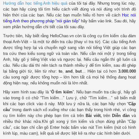
Hướng dẫn học tiếng Anh hiệu quả
của tôi tại đây. Nhưng trong lúc này,
các bạn hãy cùng tôi tìm hiểu cách viết đúng và nói đúng với trình độ
hiện thời của các bạn. Nếu các bạn muốn hiểu rõ hơn về cách
Học nói
tiếng Anh theo phương pháp “nói gián tiếp”
hãy bấm vào link. Sau đó, hãy
xem phần hướng dẫn chi tiết của tôi sau đây.
Trước tiên, hãy biết rằng HelloChao.vn còn là công cụ tìm kiếm câu đàm
thoại Anh-Việt – là một từ điển tra câu (thay vì tra từ). Các câu tiếng Anh
được tổng hợp lại và chuyển ngữ sang văn nói tiếng Việt giúp các bạn
tra cứu theo kiểu song ngữ và toàn văn. Nếu cần nói một ý trong tiếng
Anh, hãy gõ ý tiếng Việt vào và ngược lại. Nếu câu ngắn thì gõ luôn cả
câu. Nếu câu dài thì nên tách ra thành nhiều ý để tìm kiếm, sau đó ghép
lại bằng giới từ, liên từ như:
to
,
and
,
but
… Hiện tại có hơn
3.000.000
câu song ngữ được tổng hợp – lớn hơn tất cả mọi hệ thống đang hoạt
động hiện nay, nếu không muốn nói là lớn nhất.
Hãy xem hình sau đây là “
Ô tìm kiếm
”. Nếu bạn muốn tra câu gì, hãy gõ
vào trong ô có chữ “Tìm kiếm…” Lưu ý, chữ “Tìm kiếm…” sẽ biến mất
khi các bạn click vào ô này. Một lưu ý nữa là, các bạn hãy chọn “
Cặp
câu
” trong danh sách xổ xuống như các bạn thấy trong hình nhé, vì công
cụ tìm kiếm này cho phép bạn tìm cả trên
Bài viết,
trên
Diễn đàn
và
nhiều thứ khác nữa.Khi gõ xong ý tìm kiếm và chọn đúng phần “Cặp
câu”, các bạn chỉ cần gõ Enter hoặc bấm vào nút Tìm kiếm (nút có hình
kính lúp, màu cam), kết quả sẽ được liệt kê ra như các hình bên dưới.