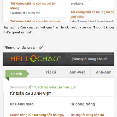
Hãy tách ý đầu của câu kết quả “Từ HelloChao”, ta sẽ có: “
I don’t know
if it’s good or not
”.
“Nhưng tôi đang cần nó”