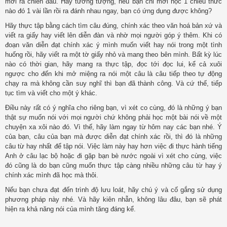
mới ra chiến đấu. Hãy tưởng tượng, nếu bạn chỉ mới học 1 chiêu thức
nào đó 1 vài lần rồi ra đánh nhau ngay, bạn có ứng dụng được không?
Hãy thực tập bằng cách tìm câu đúng, chính xác theo văn hoá bản xứ và
viết ra giấy hay viết lên diễn đàn và nhờ mọi người góp ý thêm. Khi có
đoạn văn diễn đạt chính xác ý mình muốn viết hay nói trong một tình
huống rồi, hãy viết ra một tờ giấy nhỏ và mang theo bên mình. Bất kỳ lúc
nào có thời gian, hãy mang ra thực tập, đọc tới đọc lui, kể cả xuôi
ngược cho đến khi mở miệng ra nói một câu là câu tiếp theo tự động
chạy ra mà không cần suy nghĩ thì bạn đã thành công. Và cứ thế, tiếp
tục tìm và viết cho một ý khác.
Điều này rất có ý nghĩa cho riêng bạn, vì xét co cùng, đó là những ý bạn
thật sự muốn nói với mọi người chứ không phải học một bài nói về một
chuyện xa xôi nào đó. Vì thế, hãy làm ngay từ hôm nay các bạn nhé. Ý
của bạn, câu của bạn mà được diễn đạt chính xác rồi, thì đó là những
câu từ hay nhất để tập nói. Việc làm này hay hơn việc đi thực hành tiếng
Anh ở câu lạc bộ hoặc đi gặp bạn bè nước ngoài vì xét cho cùng, việc
đó cũng là do bạn cũng muốn thực tập càng nhiều những câu từ hay ý
chính xác mình đã học mà thôi.
Nếu bạn chưa đạt đến trình độ lưu loát, hãy chú ý và cố gắng sử dụng
phương pháp này nhé. Và hãy kiên nhẫn, không lâu đâu, bạn sẽ phát
hiện ra khả năng nói của mình tăng đáng kể.