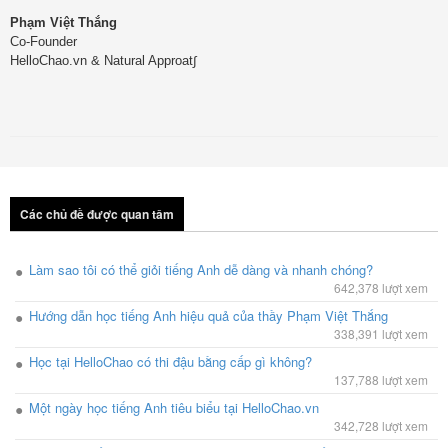
Phạm Việt Thắng
Co-Founder
HelloChao.vn & Natural Approat∫
Các chủ đề được quan tâm
Làm sao tôi có thể giỏi tiếng Anh dễ dàng và nhanh chóng?
642,378 lượt xem
Hướng dẫn học tiếng Anh hiệu quả của thầy Phạm Việt Thắng
338,391 lượt xem
Học tại HelloChao có thi đậu bằng cấp gì không?
137,788 lượt xem
Một ngày học tiếng Anh tiêu biểu tại HelloChao.vn
342,728 lượt xem