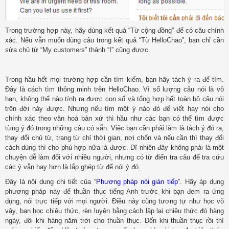
Trong trường hợp này, hãy dùng kết quả “Từ cộng đồng” để có câu chính
xác. Nếu vẫn muốn dùng câu trong kết quả “Từ HelloChao”, bạn chỉ cần
sửa chủ từ “My customers” thành “I” cũng được.
Trong hầu hết mọi trường hợp cần tìm kiếm, bạn hãy tách ý ra để tìm.
Đây là cách tìm thông minh trên HelloChao. Vì số lượng câu nói là vô
hạn, không thể nào tính ra được con số và tổng hợp hết toàn bộ câu nói
trên đời này được. Nhưng nếu tìm một ý nào đó để viết hay nói cho
chính xác theo văn hoá bản xứ thì hầu như các bạn có thể tìm được
từng ý đó trong những câu có sẵn. Việc bạn cần phải làm là tách ý đó ra,
thay đổi chủ từ, trạng từ chỉ thời gian, nơi chốn và nếu cần thì thay đổi
cách dùng thì cho phù hợp nữa là được. Dĩ nhiên đây không phải là một
chuyện dễ làm đối với nhiều người, nhưng có từ điển tra câu để tra cứu
các ý vẫn hay hơn là lắp ghép từ để nói ý đó.
Đây là nội dung chi tiết của “
Phương pháp nói gián tiếp
”. Hãy áp dụng
phương pháp này để thuần thục tiếng Anh trước khi bạn đem ra ứng
dụng, nói trực tiếp với mọi người. Điều này cũng tương tự như học võ
vậy, bạn học chiêu thức, rèn luyện bằng cách lặp lại chiêu thức đó hàng
ngày, đôi khi hàng năm trời cho thuần thục. Đến khi thuần thục rồi thì