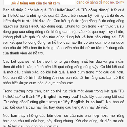
Bạn sẽ thấy 2 cột kết quả “
Từ HelloChao
” và “
Từ cộng đồng
”. Kết quả
từ HelloChao là những kết quả đã được biên soạn kỹ lưỡng và đã được
kiểm duyệt trước khi đưa lên. Còn kết quả từ cộng đồng là do cộng đồng
người sử dụng HelloChao đóng góp. Chúng tôi tôn trọng kiến thức và sự
đóng góp của cộng đồng nên không can thiệp vào kết quả này. Tuy nhiên,
không phải kết quả từ bên nào cũng đúng hết và bên nào cũng sai. Đối
với kết quả từ cộng đồng, ai hỗ trợ câu nào thì có tên của họ phía dưới
của câu đó. Nếu bạn tin tưởng thành viên nào thì cứ an tâm sử dụng câu
của thành viên đó hỗ trợ.
Các kết quả sẽ liệt kê theo thứ tự gần đúng nhất lên đầu và giảm dần
theo độ chính xác, kể cả bên kết quả cộng đồng cũng vậy. Có khi kết quả
là một câu chính xác, có khi kết quả là một cụm trong một câu dài hơn.
Nếu bạn đã có trình độ tiếng Anh cơ bản rồi, tôi tin rằng các bạn có thể
nhận biết được cụm nào là cụm chính xác.
Trong trường hợp trên, bạn có thể rút trích một đoạn trong kết quả “Từ
HelloChao” ra thành “
My English is very bad
” hoặc lấy câu trong kết quả
“Từ cộng đồng” cũng gần tương tự “
My English is so bad
”. Khi bạn có
các kết quả tra câu này rồi, hãy dùng câu tiếng Anh này để viết.
Nếu bạn thấy những câu bên dưới có câu nào phù hợp hơn, mở rộng
hơn cho câu nói của bạn, hãy dùng chúng. Xét cho cùng, từ điển tra câu
là để tìm câu nói cho phù hợp mà.