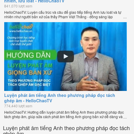
nhiên, lưu loát - HelloChaoTV
841,070 lượt xem
HelloChaoTV: Luyện cấu trúc và câu để giao tiếp tiếng Anh lưu loát và tự
nhiên như người bản xứ của thầy Phạm Việt Thắng - đồng sáng lập
HelloChao.vn - Trang web học tiếng Anh trực tuyến chặt chẽ nhất thế giới.
Luyện phát âm tiếng Anh theo phương pháp đọc tách
ghép âm - HelloChaoTV
774,440 lượt xem
HelloChaoTV: Hướng dẫn luyện phát âm tiếng Anh theo phương pháp đọc
tách ghép âm, giúp sửa cách phát âm tiếng Anh giọng bản xứ dễ dàng và
nhanh chóng của thầy Phạm Việt Thắng, đồng sáng lập HelloChao.vn -
Chương trình dạy tiếng Anh trực tuyến chặt chẽ nhất thế giới!
Luyện phát âm tiếng Anh theo phương pháp đọc tách
ghép âm