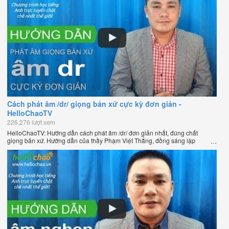
Cách phát âm /dr/ giọng bản xứ cực kỳ đơn giản -
HelloChaoTV
226,276 lượt xem
HelloChaoTV: Hướng dẫn cách phát âm /dr/ đơn giản nhất, đúng chất
giọng bản xứ. Hướng dẫn của thầy Phạm Việt Thắng, đồng sáng lập
HelloChao.vn - Chương trình dạy tiếng Anh trực tuyến chặt chẽ nhất thế
giới.