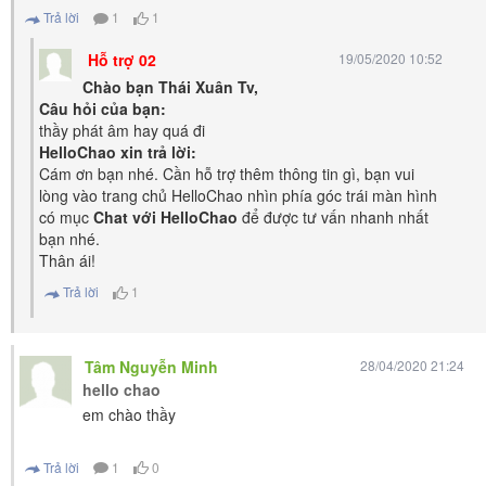
Trả lời
1
1
Hỗ trợ 02
19/05/2020 10:52
Chào bạn Thái Xuân Tv,
Câu hỏi của bạn:
thầy phát âm hay quá đi
HelloChao xin trả lời:
Cám ơn bạn nhé. Cần hỗ trợ thêm thông tin gì, bạn vui
lòng vào trang chủ HelloChao nhìn phía góc trái màn hình
có mục
Chat với HelloChao
để được tư vấn nhanh nhất
bạn nhé.
Thân ái!
Trả lời
1
Tâm Nguyễn Minh
28/04/2020 21:24
hello chao
em chào thầy
Trả lời
1
0