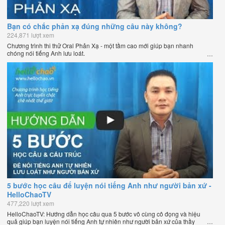
Bạn có chắc phản xạ đúng những câu này không?
224,871 lượt xem
Chương trình thi thử Oral Phản Xạ - một tầm cao mới giúp bạn nhanh
chóng nói tiếng Anh lưu loát.
5 bước học câu để luyện nói tiếng Anh như người bản xứ -
HelloChaoTV
477,220 lượt xem
HelloChaoTV: Hướng dẫn học câu qua 5 bước vô cùng cô đọng và hiệu
quả giúp bạn luyện nói tiếng Anh tự nhiên như người bản xứ của thầy