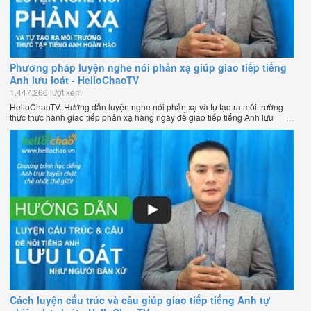
Phương pháp luyện nghe nói phản xạ giúp giao tiếp tiếng
Anh lưu loát - HelloChaoTV
1,447,266 lượt xem
HelloChaoTV: Hướng dẫn luyện nghe nói phản xạ và tự tạo ra môi trường
thực thực hành giao tiếp phản xạ hàng ngày để giao tiếp tiếng Anh lưu
loát như người bản xứ của thầy Phạm Việt Thắng - đồng sáng lập
HelloChao.vn - Chương trình dạy tiếng Anh trực tuyến chặt chẽ nhất thế
giới.
Cách luyện cấu trúc và câu giúp giao tiếp tiếng Anh tự