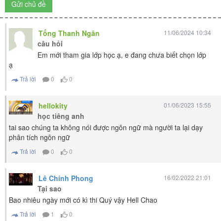
Gửi chủ đề
Tống Thanh Ngân
11/06/2024 10:34
câu hỏi
Em mới tham gia lớp học ạ, e đang chưa biết chọn lớp
ạ
Trả lời
0
0
hellokity
01/06/2023 15:55
học tiêng anh
tai sao chúng ta không nói được ngôn ngữ mà người ta lại dạy
phân tích ngôn ngữ
Trả lời
0
0
Lê Chính Phong
16/02/2022 21:01
Tại sao
Bao nhiêu ngày mới có kì thi Quý vậy Hell Chao
Trả lời
1
0