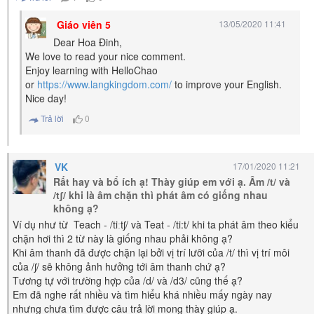
Giáo viên 5
13/05/2020 11:41
Dear Hoa Đinh,
We love to read your nice comment.
Enjoy learning with HelloChao
or
https://www.langkingdom.com/
to improve your English.
Nice day!
Trả lời
0
VK
17/01/2020 11:21
Rất hay và bổ ích ạ! Thày giúp em với ạ. Âm /t/ và
/tʃ/ khi là âm chặn thì phát âm có giống nhau
không ạ?
Ví dụ như từ Teach - /tiːtʃ/ và Teat - /ti:t/ khi ta phát âm theo kiểu
chặn hơi thì 2 từ này là giống nhau phải không ạ?
Khi âm thanh đã được chặn lại bởi vị trí lưỡi của /t/ thì vị trí môi
của /ʃ/ sẽ không ảnh hưởng tới âm thanh chứ ạ?
Tương tự với trường hợp của /d/ và /d3/ cũng thế ạ?
Em đã nghe rất nhiều và tìm hiểu khá nhiều mấy ngày nay
nhưng chưa tìm được câu trả lời mong thày giúp ạ.