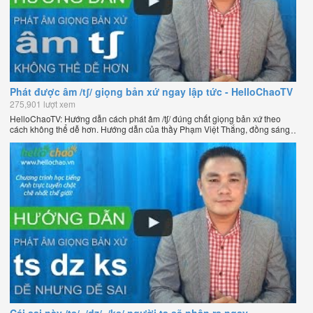
Phát được âm /tʃ/ giọng bản xứ ngay lập tức - HelloChaoTV
275,901 lượt xem
HelloChaoTV: Hướng dẫn cách phát âm /tʃ/ đúng chất giọng bản xứ theo
cách không thể dễ hơn. Hướng dẫn của thầy Phạm Việt Thắng, đồng sáng
lập HelloChao.vn - Chương trình dạy tiếng Anh trực tuyến chặt chẽ nhất
thế giới.