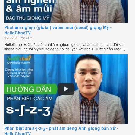
Phát âm nghẹn (glotal) và âm mũi (nasal) giọng Mỹ -
HelloChaoTV
226,264 lượt xem
HelloChaoTV: Chưa biết phát âm nghẹn (glotal) và âm mũi (nasal) đôi khi
không hiểu người Mỹ khi họ đang nói chuyện với nhau. Hướng dẫn cách
phát âm tiếng Anh giọng Mỹ theo phương pháp đọc tách ghép âm đặc biệt
của thầy Phạm Việt Thắng, đồng sáng lập HelloChao.vn - Chương trình
dạy tiếng Anh trực tuyến chặt chẽ nhất thế giới.
Phân biệt âm s-ʃ-z-ʒ - phát âm tiếng Anh giọng bản xứ -
HelloChaoTV