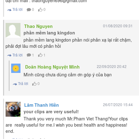
đại chỉ mail : thaonguyen696@gmail.com
Trả lời
0
0
Thao Nguyen
01/08/2020 09:31
phần mềm lang kingdon
phần mềm lang kingdon phần nói phản xạ lại rất chậm,
phải đợi lâu mới có phản hồi
Trả lời
1
1
Doãn Hoàng Nguyệt Minh
22/09/2020 20:42
Mình cũng chưa dùng cảm ơn góp ý của bạn
Trả lời
0
Lâm Thanh Hiền
26/07/2020 15:44
your clips are very useful!
Thank you very much Mr.Pham Viet Thang!Your clips
are really useful for me.I wish you best health and happiness!
end.