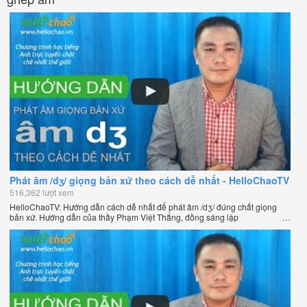
Phát âm /dʒ/ giọng bản xứ theo cách dễ nhất - HelloChaoTV
516,362 lượt xem
HelloChaoTV: Hướng dẫn cách dễ nhất để phát âm /dʒ/ đúng chất giọng
bản xứ. Hướng dẫn của thầy Phạm Việt Thắng, đồng sáng lập
HelloChao.vn - Chương trình dạy tiếng Anh trực tuyến chặt chẽ nhất thế
giới.