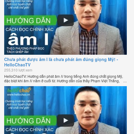
Chưa phát được âm l là chưa phát âm đúng giọng Mỹ! -
HelloChaoTV
255,310 lượt xem
HelloChaoTV: Hướng dẫn phát âm /l/ trong tiếng Anh đúng chất giọng Mỹ,
đặc biệt khi âm /l/ nằm ở cuối từ. Hướng dẫn của thầy Phạm Việt Thắng,
đồng sáng lập HelloChao.vn - Chương trình dạy tiếng Anh trực tuyến chặt
chẽ nhất thế giới.