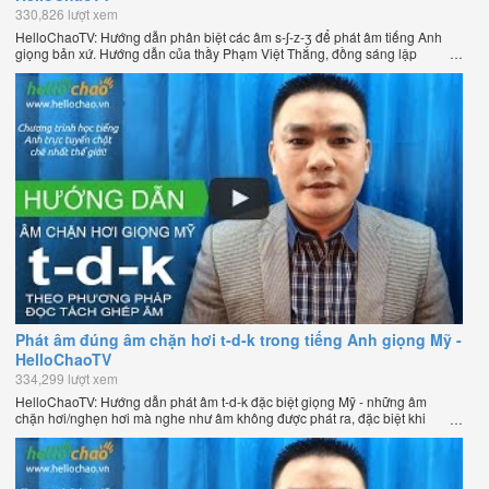
330,826 lượt xem
HelloChaoTV: Hướng dẫn phân biệt các âm s-ʃ-z-ʒ để phát âm tiếng Anh
giọng bản xứ. Hướng dẫn của thầy Phạm Việt Thắng, đồng sáng lập
HelloChao.vn - Chương trình dạy tiếng Anh trực tuyến chặt chẽ nhất thế
giới.
Phát âm đúng âm chặn hơi t-d-k trong tiếng Anh giọng Mỹ -
HelloChaoTV
334,299 lượt xem
HelloChaoTV: Hướng dẫn phát âm t-d-k đặc biệt giọng Mỹ - những âm
chặn hơi/nghẹn hơi mà nghe như âm không được phát ra, đặc biệt khi
chúng nằm ở cuối từ. Hướng dẫn của thầy Phạm Việt Thắng, đồng sáng
lập HelloChao.vn - Chương trình dạy tiếng Anh trực tuyến chặt chẽ nhất
thế giới.