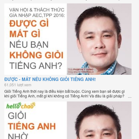
Phạm Việt Thắng, đồng sáng lập HelloChao.vn - Chương trình dạy tiếng
Anh trực tuyến chặt chẽ nhất thế giới.
ĐƯỢC - MẤT NẾU KHÔNG GIỎI TIẾNG ANH!
61,051 lượt xem
Giỏi Tiếng Anh thời nay là điều kiện bắt buộc. Cùng xem bạn sẽ được gì
khi giỏi Tiếng Anh, mất gì khi không có Tiếng Anh! Và đâu là giải pháp?