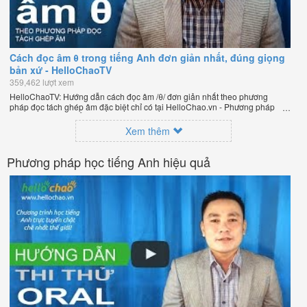
Cách đọc âm θ trong tiếng Anh đơn giản nhất, đúng giọng
bản xứ - HelloChaoTV
359,462 lượt xem
HelloChaoTV: Hướng dẫn cách đọc âm /θ/ đơn giản nhất theo phương
pháp đọc tách ghép âm đặc biệt chỉ có tại HelloChao.vn - Phương pháp
luyện phát âm chuẩn giọng bản xứ dễ dàng và hiệu quả nhất lần đầu tiên
xuất hiện trên thế giới, của thầy Phạm Việt Thắng, đồng sáng lập trang
Xem thêm
HelloChao.vn - Chương trình dạy tiếng Anh trực tuyến chặt chẽ nhất thế
giới.
Phương pháp học tiếng Anh hiệu quả