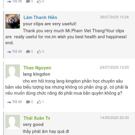
Trả lời
0
0
Lâm Thanh Hiền
26/07/2020 15:26
your clips are very useful!
Thank you very much Mr.Pham Viet Thang!Your clips
are really useful for me.im wish you best health and happiness!
end.
Trả lời
0
0
Thao Nguyen
24/07/2020 13:55
lang kingdon
cho em hỏi trong lang kingdon phần học chuyên sâu
bấm vào biểu tượng loa nhưng không có phản ứng gì. có phải là
nếu muốn dùng chức năng đó phải mua bản quyền không ạ?
Trả lời
0
1
Thái Xuân Tv
14/05/2020 20:30
very good
thầy phát âm hay quá đi