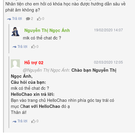
Nhân tiện cho em hỏi có khóa học nào được hướng dẫn sâu về
phát âm không ạ?
Trả lời
2
0
Nguyễn Thị Ngọc Ánh
19/02/2020 14:07
mik có thể chat đc ?
Trả lời
0
Hỗ trợ 02
02/03/2020 12:05
@Nguyễn Thị Ngọc Ánh:
Chào bạn Nguyễn Thị
Ngọc Ánh,
Câu hỏi của bạn:
mik có thể chat đc ?
HelloChao xin trả lời:
Bạn vào trang chủ HelloChao nhìn phía góc tay trái có
mục C
hat với HelloChao
đó ạ
Thân ái!
Trả lời
0