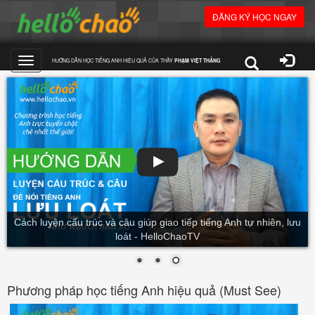
ĐĂNG KÝ HỌC NGAY
HƯỚNG DẪN HỌC TIẾNG ANH HIỆU QUẢ CỦA THẦY
PHẠM VIỆT THẮNG
Toggle
navigation
Luyện phát âm tiếng Anh theo phương pháp đọc tách ghép âm -
HelloChaoTV
Phương pháp học tiếng Anh hiệu quả (Must See)