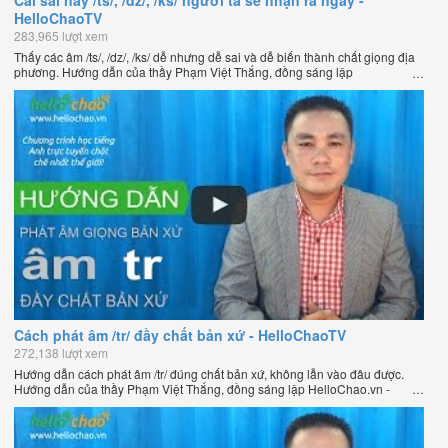
Cái sai này /ts/, /dz/, /ks/ người ta sẽ nhận ra ngay -
HelloChaoTV
283,965 lượt xem
Thấy các âm /ts/, /dz/, /ks/ dễ nhưng dễ sai và dễ biến thành chất giọng địa
phương. Hướng dẫn của thầy Phạm Việt Thắng, đồng sáng lập
HelloChao.vn - Chương trình dạy tiếng Anh trực tuyến chặt chẽ nhất thế
giới.
Cách phát âm /tr/ đầy chất bản xứ - HelloChaoTV
272,138 lượt xem
Hướng dẫn cách phát âm /tr/ đúng chất bản xứ, không lẫn vào đâu được.
Hướng dẫn của thầy Phạm Việt Thắng, đồng sáng lập HelloChao.vn -
Chương trình dạy tiếng Anh trực tuyến chặt chẽ nhất thế giới.