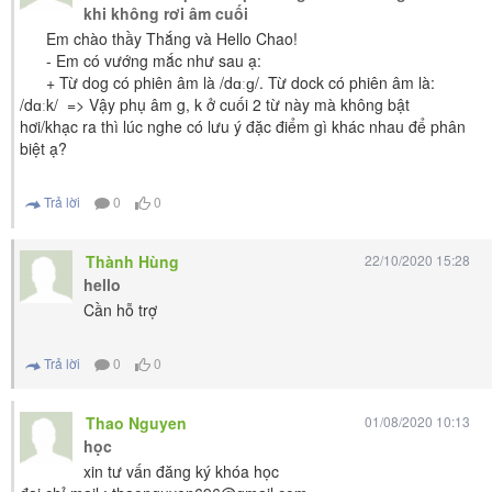
khi không rơi âm cuối
Em chào thầy Thắng và Hello Chao!
- Em có vướng mắc như sau ạ:
+ Từ dog có phiên âm là /
dɑːɡ
/. Từ dock có phiên âm là:
/dɑːk/ => Vậy phụ âm g, k ở cuối 2 từ này mà không bật
hơi/khạc ra thì lúc nghe có lưu ý đặc điểm gì khác nhau để phân
biệt ạ?
Trả lời
0
0
Thành Hùng
22/10/2020 15:28
hello
Cần hỗ trợ
Trả lời
0
0
Thao Nguyen
01/08/2020 10:13
học
xin tư vấn đăng ký khóa học