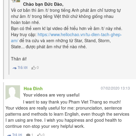
Chào bạn Đức Đào,
Về cơ bản thì âm /t/ trong tiếng Anh phát âm chỉ tương tự
như âm /t/ trong tiếng Việt thôi chứ không giống nhau
hoàn toàn nhé.
Bạn có thể xem kĩ lại video để hiểu hơn về âm /t/ này nhé.
Hay truy cập:
https://www.hellochao.vn/tu-dien-tach-ghep-
am/
để tra cứu và xem những từ Star, Stand, Storm,
State... được phát âm như thế nào nhé.
Thân ái!
Trả lời
0
Hoa Đinh
07/02/2020 13:13
Your videos are very useful
I want to say thank you Pham Viet Thang so much!
Your videos are really useful for me: pronunciation, sentence
patterns and methods to learn English, even though the services
I am using are free. I wish you happiness and good health to
continue non-stop your very helpful work.
Trả lời
1
0