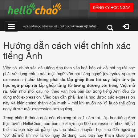
ĐĂNG KÝ HỌC NGAY
HƯỚNG DẪN HỌC TIẾNG ANH HIỆU QUẢ CỦA THẦY
PHẠM VIỆT THẮNG
Toggle
Hướng dẫn cách viết chính xác
navigation
tiếng Anh
Việc nói chính xác câu tiếng Anh theo văn hoá bản xứ đòi hỏi người học
phải sử dụng chính xác một “ngữ văn nói hàng ngày” (everyday spoken
expressions) chứ
không phải do lắp ghép theo lối suy luận từ việc
học ngữ pháp rồi lắp ghép từng từ tương đương với tiếng Việt mà
ra
. Gần như mọi câu nói theo văn hoá bản xứ trong tiếng Anh đều có
dùng một expression. Việc bạn cần phải làm là học được các expression
này và biến chúng thành của mình – mỗi khi muốn nói gì là có thể dùng
ngay được một expression tương ứng.
Trong phần 6 tháng cuối của chương trình 1 năm tại Lớp học tiếng Anh
trực tuyến HelloChao, các bạn sẽ được học 900 expressions như thế, vì
thế các bạn hãy cố gắng học cho nhuần nhuyễn, học cho đến ngưỡng
“có” để mỗi khi nói là có ngay để dùng. Các bạn hãy tham khảo phần