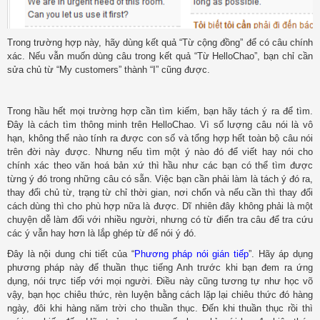
Trong trường hợp này, hãy dùng kết quả “Từ cộng đồng” để có câu chính
xác. Nếu vẫn muốn dùng câu trong kết quả “Từ HelloChao”, bạn chỉ cần
sửa chủ từ “My customers” thành “I” cũng được.
Trong hầu hết mọi trường hợp cần tìm kiếm, bạn hãy tách ý ra để tìm.
Đây là cách tìm thông minh trên HelloChao. Vì số lượng câu nói là vô
hạn, không thể nào tính ra được con số và tổng hợp hết toàn bộ câu nói
trên đời này được. Nhưng nếu tìm một ý nào đó để viết hay nói cho
chính xác theo văn hoá bản xứ thì hầu như các bạn có thể tìm được
từng ý đó trong những câu có sẵn. Việc bạn cần phải làm là tách ý đó ra,
thay đổi chủ từ, trạng từ chỉ thời gian, nơi chốn và nếu cần thì thay đổi
cách dùng thì cho phù hợp nữa là được. Dĩ nhiên đây không phải là một
chuyện dễ làm đối với nhiều người, nhưng có từ điển tra câu để tra cứu
các ý vẫn hay hơn là lắp ghép từ để nói ý đó.
Đây là nội dung chi tiết của “
Phương pháp nói gián tiếp
”. Hãy áp dụng
phương pháp này để thuần thục tiếng Anh trước khi bạn đem ra ứng
dụng, nói trực tiếp với mọi người. Điều này cũng tương tự như học võ
vậy, bạn học chiêu thức, rèn luyện bằng cách lặp lại chiêu thức đó hàng
ngày, đôi khi hàng năm trời cho thuần thục. Đến khi thuần thục rồi thì