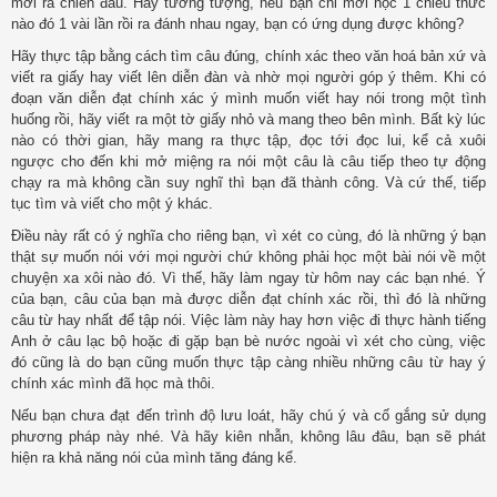
mới ra chiến đấu. Hãy tưởng tượng, nếu bạn chỉ mới học 1 chiêu thức
nào đó 1 vài lần rồi ra đánh nhau ngay, bạn có ứng dụng được không?
Hãy thực tập bằng cách tìm câu đúng, chính xác theo văn hoá bản xứ và
viết ra giấy hay viết lên diễn đàn và nhờ mọi người góp ý thêm. Khi có
đoạn văn diễn đạt chính xác ý mình muốn viết hay nói trong một tình
huống rồi, hãy viết ra một tờ giấy nhỏ và mang theo bên mình. Bất kỳ lúc
nào có thời gian, hãy mang ra thực tập, đọc tới đọc lui, kể cả xuôi
ngược cho đến khi mở miệng ra nói một câu là câu tiếp theo tự động
chạy ra mà không cần suy nghĩ thì bạn đã thành công. Và cứ thế, tiếp
tục tìm và viết cho một ý khác.
Điều này rất có ý nghĩa cho riêng bạn, vì xét co cùng, đó là những ý bạn
thật sự muốn nói với mọi người chứ không phải học một bài nói về một
chuyện xa xôi nào đó. Vì thế, hãy làm ngay từ hôm nay các bạn nhé. Ý
của bạn, câu của bạn mà được diễn đạt chính xác rồi, thì đó là những
câu từ hay nhất để tập nói. Việc làm này hay hơn việc đi thực hành tiếng
Anh ở câu lạc bộ hoặc đi gặp bạn bè nước ngoài vì xét cho cùng, việc
đó cũng là do bạn cũng muốn thực tập càng nhiều những câu từ hay ý
chính xác mình đã học mà thôi.
Nếu bạn chưa đạt đến trình độ lưu loát, hãy chú ý và cố gắng sử dụng
phương pháp này nhé. Và hãy kiên nhẫn, không lâu đâu, bạn sẽ phát
hiện ra khả năng nói của mình tăng đáng kể.