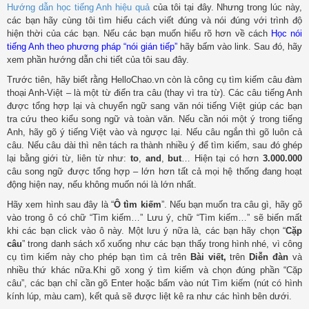
Hướng dẫn học tiếng Anh hiệu quả
của tôi tại đây. Nhưng trong lúc này,
các bạn hãy cùng tôi tìm hiểu cách viết đúng và nói đúng với trình độ
hiện thời của các bạn. Nếu các bạn muốn hiểu rõ hơn về cách
Học nói
tiếng Anh theo phương pháp “nói gián tiếp”
hãy bấm vào link. Sau đó, hãy
xem phần hướng dẫn chi tiết của tôi sau đây.
Trước tiên, hãy biết rằng HelloChao.vn còn là công cụ tìm kiếm câu đàm
thoại Anh-Việt – là một từ điển tra câu (thay vì tra từ). Các câu tiếng Anh
được tổng hợp lại và chuyển ngữ sang văn nói tiếng Việt giúp các bạn
tra cứu theo kiểu song ngữ và toàn văn. Nếu cần nói một ý trong tiếng
Anh, hãy gõ ý tiếng Việt vào và ngược lại. Nếu câu ngắn thì gõ luôn cả
câu. Nếu câu dài thì nên tách ra thành nhiều ý để tìm kiếm, sau đó ghép
lại bằng giới từ, liên từ như:
to
,
and
,
but
… Hiện tại có hơn
3.000.000
câu song ngữ được tổng hợp – lớn hơn tất cả mọi hệ thống đang hoạt
động hiện nay, nếu không muốn nói là lớn nhất.
Hãy xem hình sau đây là “
Ô tìm kiếm
”. Nếu bạn muốn tra câu gì, hãy gõ
vào trong ô có chữ “Tìm kiếm…” Lưu ý, chữ “Tìm kiếm…” sẽ biến mất
khi các bạn click vào ô này. Một lưu ý nữa là, các bạn hãy chọn “
Cặp
câu
” trong danh sách xổ xuống như các bạn thấy trong hình nhé, vì công
cụ tìm kiếm này cho phép bạn tìm cả trên
Bài viết,
trên
Diễn đàn
và
nhiều thứ khác nữa.Khi gõ xong ý tìm kiếm và chọn đúng phần “Cặp
câu”, các bạn chỉ cần gõ Enter hoặc bấm vào nút Tìm kiếm (nút có hình
kính lúp, màu cam), kết quả sẽ được liệt kê ra như các hình bên dưới.