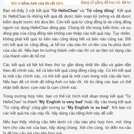
Bạn sẽ thấy 2 cột kết quả “
Từ HelloChao
” và “
Từ cộng đồng
”. Kết quả
từ HelloChao là những kết quả đã được biên soạn kỹ lưỡng và đã được
kiểm duyệt trước khi đưa lên. Còn kết quả từ cộng đồng là do cộng đồng
người sử dụng HelloChao đóng góp. Chúng tôi tôn trọng kiến thức và sự
đóng góp của cộng đồng nên không can thiệp vào kết quả này. Tuy nhiên,
không phải kết quả từ bên nào cũng đúng hết và bên nào cũng sai. Đối
với kết quả từ cộng đồng, ai hỗ trợ câu nào thì có tên của họ phía dưới
của câu đó. Nếu bạn tin tưởng thành viên nào thì cứ an tâm sử dụng câu
của thành viên đó hỗ trợ.
Các kết quả sẽ liệt kê theo thứ tự gần đúng nhất lên đầu và giảm dần
theo độ chính xác, kể cả bên kết quả cộng đồng cũng vậy. Có khi kết quả
là một câu chính xác, có khi kết quả là một cụm trong một câu dài hơn.
Nếu bạn đã có trình độ tiếng Anh cơ bản rồi, tôi tin rằng các bạn có thể
nhận biết được cụm nào là cụm chính xác.
Trong trường hợp trên, bạn có thể rút trích một đoạn trong kết quả “Từ
HelloChao” ra thành “
My English is very bad
” hoặc lấy câu trong kết quả
“Từ cộng đồng” cũng gần tương tự “
My English is so bad
”. Khi bạn có
các kết quả tra câu này rồi, hãy dùng câu tiếng Anh này để viết.
Nếu bạn thấy những câu bên dưới có câu nào phù hợp hơn, mở rộng
hơn cho câu nói của bạn, hãy dùng chúng. Xét cho cùng, từ điển tra câu
là để tìm câu nói cho phù hợp mà.