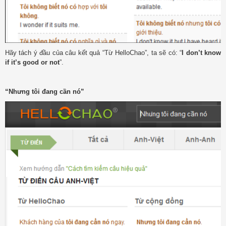
Hãy tách ý đầu của câu kết quả “Từ HelloChao”, ta sẽ có: “
I don’t know
if it’s good or not
”.
“Nhưng tôi đang cần nó”