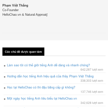
Phạm Việt Thắng
Co-Founder
HelloChao.vn & Natural Approat∫
Các chủ đề được quan tâm
Làm sao tôi có thể giỏi tiếng Anh dễ dàng và nhanh chóng?
642,287 lượt xem
Hướng dẫn học tiếng Anh hiệu quả của thầy Phạm Việt Thắng
338,303 lượt xem
Học tại HelloChao có thi đậu bằng cấp gì không?
137,746 lượt xem
Một ngày học tiếng Anh tiêu biểu tại HelloChao.vn
342,628 lượt xem