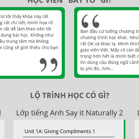
ứ tôi thấy khóa này rất
 rất chi tiết, minh họa rõ
 rất dễ làm theo nên tôi
Ban đầu cứ tưởng chương tr
 dung bài học. Không như
chương trình học khác. Nhưn
hiều trung tâm mà không
rất OK và khác lạ. Mình thíc
tôi cũng sẽ giới thiệu cho bạn
giáo viên Việt. Mấy cô còn 
trọng hơn hết là mình biết 
tin dùng câu đúng ngữ cảnh
bị phí đó…hihi…
LỘ TRÌNH HỌC CÓ GÌ?
1
Lớp tiếng Anh Say it Naturally 2
Unit 1A: Giving Compliments 1