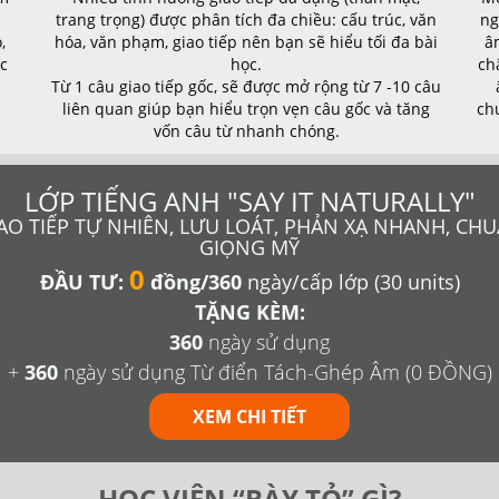
trang trọng) được phân tích đa chiều: cấu trúc, văn
ng
,
hóa, văn phạm, giao tiếp nên bạn sẽ hiểu tối đa bài
â
ọc
học.
ch
Từ 1 câu giao tiếp gốc, sẽ được mở rộng từ 7 -10 câu
n
liên quan giúp bạn hiểu trọn vẹn câu gốc và tăng
ch
vốn câu từ nhanh chóng.
LỚP TIẾNG ANH "SAY IT NATURALLY"
AO TIẾP TỰ NHIÊN, LƯU LOÁT, PHẢN XẠ NHANH, CH
GIỌNG MỸ
0
ĐẦU TƯ:
đồng/360
ngày/cấp lớp (30 units)
TẶNG KÈM:
360
ngày sử dụng
+
360
ngày sử dụng Từ điển Tách-Ghép Âm (0 ĐỒNG)
XEM CHI TIẾT
HỌC VIÊN “BÀY TỎ” GÌ?