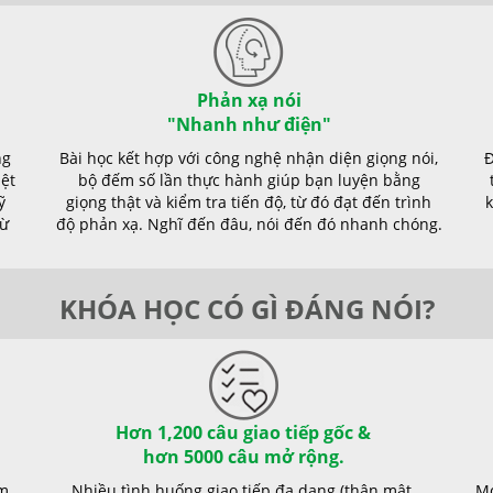
Phản xạ nói
"Nhanh như điện"
ng
Bài học kết hợp với công nghệ nhận diện giọng nói,
Đ
iệt
bộ đếm số lần thực hành giúp bạn luyện bằng
ỹ
giọng thật và kiểm tra tiến độ, từ đó đạt đến trình
k
từ
độ phản xạ. Nghĩ đến đâu, nói đến đó nhanh chóng.
KHÓA HỌC CÓ GÌ ĐÁNG NÓI?
Hơn 1,200 câu giao tiếp gốc &
hơn 5000 câu mở rộng.
ệm
Nhiều tình huống giao tiếp đa dạng (thân mật,
Mọ