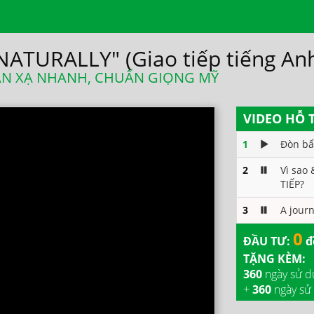
NATURALLY" (Giao tiếp tiếng An
HẢN XẠ NHANH, CHUẨN GIỌNG MỸ
VIDEO HỖ 
1
Đòn bẩy
2
Vì sao
TIẾP?
3
A journ
0
ĐẦU TƯ:
đồ
TẶNG KÈM:
360
ngày sử d
+
360
ngày sử