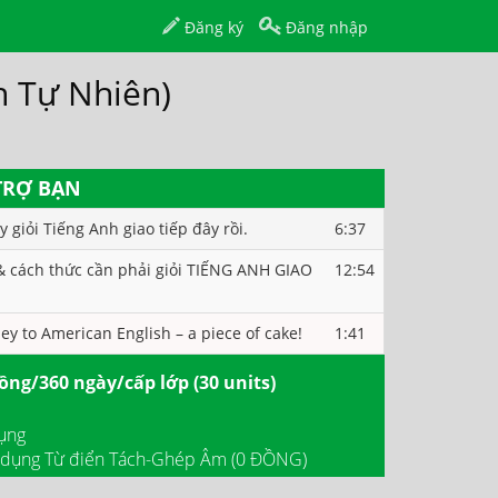
Đăng ký
Đăng nhập
h Tự Nhiên)
TRỢ BẠN
 giỏi Tiếng Anh giao tiếp đây rồi.
6:37
 & cách thức cần phải giỏi TIẾNG ANH GIAO
12:54
ey to American English – a piece of cake!
1:41
ng/360 ngày/cấp lớp (30 units)
ụng
 dụng Từ điển Tách-Ghép Âm (0 ĐỒNG)