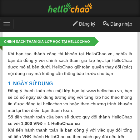
Đăng ký
Đăng nhập
Toggle
navigation
CHÍNH SÁCH THAM GIA LỚP HỌC TẠI HELLOCHAO
Khi bạn tạo thành công tài khoản tại HelloChao.vn, nghĩa là
bạn đã đồng ý với chính sách tham gia lớp học tại HelloChao
được mô tả bên dưới. HelloChao giữ toàn quyền thay đổi (các)
nội dung này mà không cần thông báo trước cho bạn.
1. NGÀY SỬ DỤNG
Đồng ý thanh toán cho một lớp học tại www.hellochao.vn, bạn
sẽ có số ngày sử dụng tương ứng với từng lớp học theo thông
tin được đăng tại hellochao.vn hoặc theo chương trình khuyến
mãi tại thời điểm bạn thanh toán.
Số tiền thanh toán của bạn sẽ được quy đổi thành HelloChao
xu với
1,000 VNĐ = 1 HelloChao xu
.
Khi tiến hành thanh toán là bạn đồng ý với việc quy đổi tổng
số tiền VNĐ thành HelloChao xu theo cách quy đổi nêu trên.