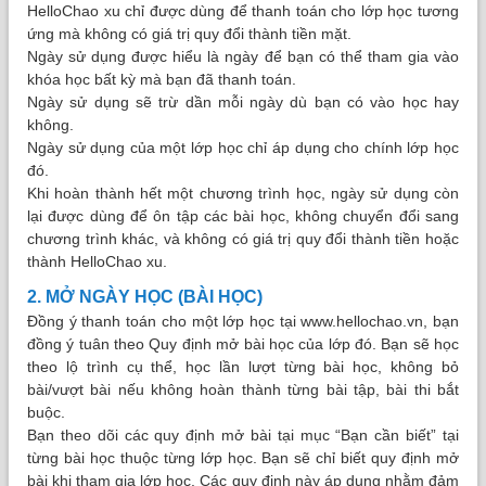
HelloChao xu chỉ được dùng để thanh toán cho lớp học tương
ứng mà không có giá trị quy đổi thành tiền mặt.
Ngày sử dụng được hiểu là ngày để bạn có thể tham gia vào
khóa học bất kỳ mà bạn đã thanh toán.
Ngày sử dụng sẽ trừ dần mỗi ngày dù bạn có vào học hay
không.
Ngày sử dụng của một lớp học chỉ áp dụng cho chính lớp học
đó.
Khi hoàn thành hết một chương trình học, ngày sử dụng còn
lại được dùng để ôn tập các bài học, không chuyển đổi sang
chương trình khác, và không có giá trị quy đổi thành tiền hoặc
thành HelloChao xu.
2. MỞ NGÀY HỌC (BÀI HỌC)
Đồng ý thanh toán cho một lớp học tại www.hellochao.vn, bạn
đồng ý tuân theo Quy định mở bài học của lớp đó. Bạn sẽ học
theo lộ trình cụ thể, học lần lượt từng bài học, không bỏ
bài/vượt bài nếu không hoàn thành từng bài tập, bài thi bắt
buộc.
Bạn theo dõi các quy định mở bài tại mục “Bạn cần biết” tại
từng bài học thuộc từng lớp học. Bạn sẽ chỉ biết quy định mở
bài khi tham gia lớp học. Các quy định này áp dụng nhằm đảm