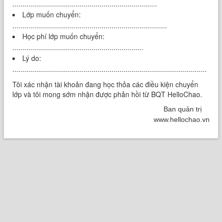
.........................................................................
Lớp muốn chuyển:
..............................................................................
Học phí lớp muốn chuyển:
..................................................................
Lý do:
..................................................................................................
Tôi xác nhận tài khoản đang học thỏa các điều kiện chuyển
lớp và tôi mong sớm nhận được phản hồi từ BQT HelloChao.
Ban quản trị
www.hellochao.vn