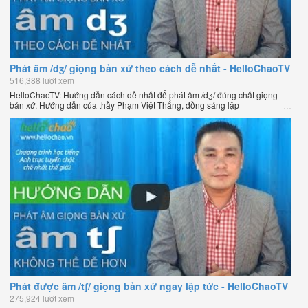
Phát âm /dʒ/ giọng bản xứ theo cách dễ nhất - HelloChaoTV
516,388 lượt xem
HelloChaoTV: Hướng dẫn cách dễ nhất để phát âm /dʒ/ đúng chất giọng
bản xứ. Hướng dẫn của thầy Phạm Việt Thắng, đồng sáng lập
HelloChao.vn - Chương trình dạy tiếng Anh trực tuyến chặt chẽ nhất thế
giới.
Phát được âm /tʃ/ giọng bản xứ ngay lập tức - HelloChaoTV
275,924 lượt xem