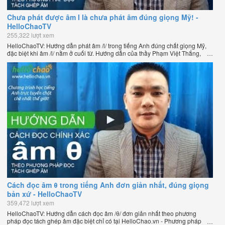
Chưa phát được âm l là chưa phát âm đúng giọng Mỹ! -
HelloChaoTV
255,322 lượt xem
HelloChaoTV: Hướng dẫn phát âm /l/ trong tiếng Anh đúng chất giọng Mỹ,
đặc biệt khi âm /l/ nằm ở cuối từ. Hướng dẫn của thầy Phạm Việt Thắng,
đồng sáng lập HelloChao.vn - Chương trình dạy tiếng Anh trực tuyến chặt
chẽ nhất thế giới.
Cách đọc âm θ trong tiếng Anh đơn giản nhất, đúng giọng
bản xứ - HelloChaoTV
359,472 lượt xem
HelloChaoTV: Hướng dẫn cách đọc âm /θ/ đơn giản nhất theo phương
pháp đọc tách ghép âm đặc biệt chỉ có tại HelloChao.vn - Phương pháp