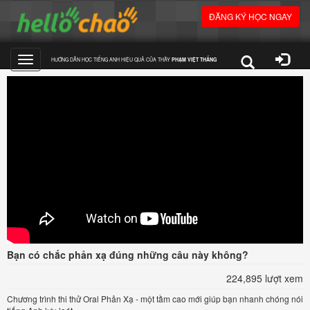
ĐĂNG KÝ HỌC NGAY
HƯỚNG DẪN HỌC TIẾNG ANH HIỆU QUẢ CỦA THẦY
PHẠM VIỆT THẮNG
Toggle
navigation
Bạn có chắc phản xạ đúng những câu này không?
224,895 lượt xem
Chương trình thi thử Oral Phản Xạ - một tầm cao mới giúp bạn nhanh chóng nói