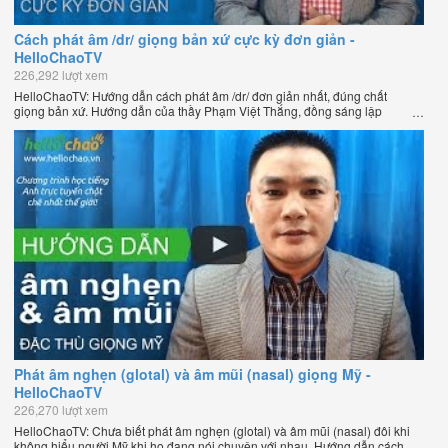
Cách phát âm /dr/ giọng bản xứ cực kỳ đơn giản -
HelloChaoTV
226,292 lượt xem
HelloChaoTV: Hướng dẫn cách phát âm /dr/ đơn giản nhất, đúng chất
giọng bản xứ. Hướng dẫn của thầy Phạm Việt Thắng, đồng sáng lập
HelloChao.vn - Chương trình dạy tiếng Anh trực tuyến chặt chẽ nhất thế
giới.
Phát âm nghẹn (glotal) và âm mũi (nasal) giọng Mỹ -
HelloChaoTV
226,270 lượt xem
HelloChaoTV: Chưa biết phát âm nghẹn (glotal) và âm mũi (nasal) đôi khi
không hiểu người Mỹ khi họ đang nói chuyện với nhau. Hướng dẫn cách