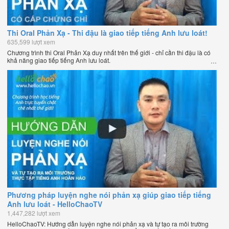
Thi Oral Phản Xạ - Thi đậu là giao tiếp tiếng Anh lưu loát!
635,599 lượt xem
Chương trình thi Oral Phản Xạ duy nhất trên thế giới - chỉ cần thi đậu là có
khả năng giao tiếp tiếng Anh lưu loát.
Phương pháp luyện nghe nói phản xạ giúp giao tiếp tiếng
Anh lưu loát - HelloChaoTV
1,447,282 lượt xem
HelloChaoTV: Hướng dẫn luyện nghe nói phản xạ và tự tạo ra môi trường