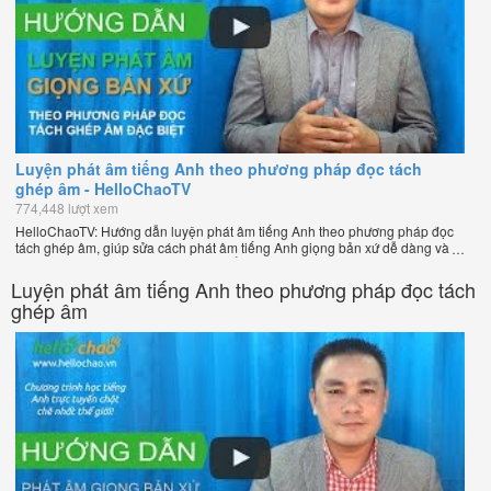
Luyện phát âm tiếng Anh theo phương pháp đọc tách
ghép âm - HelloChaoTV
774,448 lượt xem
HelloChaoTV: Hướng dẫn luyện phát âm tiếng Anh theo phương pháp đọc
tách ghép âm, giúp sửa cách phát âm tiếng Anh giọng bản xứ dễ dàng và
nhanh chóng của thầy Phạm Việt Thắng, đồng sáng lập HelloChao.vn -
Chương trình dạy tiếng Anh trực tuyến chặt chẽ nhất thế giới!
Luyện phát âm tiếng Anh theo phương pháp đọc tách
ghép âm