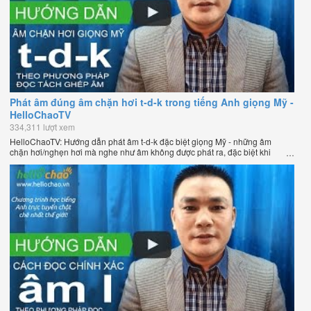
Phát âm đúng âm chặn hơi t-d-k trong tiếng Anh giọng Mỹ -
HelloChaoTV
334,311 lượt xem
HelloChaoTV: Hướng dẫn phát âm t-d-k đặc biệt giọng Mỹ - những âm
chặn hơi/nghẹn hơi mà nghe như âm không được phát ra, đặc biệt khi
chúng nằm ở cuối từ. Hướng dẫn của thầy Phạm Việt Thắng, đồng sáng
lập HelloChao.vn - Chương trình dạy tiếng Anh trực tuyến chặt chẽ nhất
thế giới.