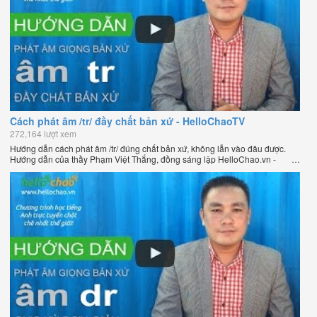
Cách phát âm /tr/ đầy chất bản xứ - HelloChaoTV
272,164 lượt xem
Hướng dẫn cách phát âm /tr/ đúng chất bản xứ, không lẫn vào đâu được.
Hướng dẫn của thầy Phạm Việt Thắng, đồng sáng lập HelloChao.vn -
Chương trình dạy tiếng Anh trực tuyến chặt chẽ nhất thế giới.