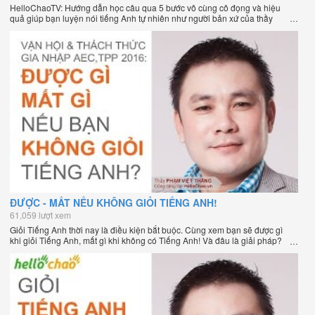
HelloChaoTV: Hướng dẫn học câu qua 5 bước vô cùng cô đọng và hiệu
quả giúp bạn luyện nói tiếng Anh tự nhiên như người bản xứ của thầy
Phạm Việt Thắng, đồng sáng lập HelloChao.vn - Chương trình dạy tiếng
Anh trực tuyến chặt chẽ nhất thế giới.
ĐƯỢC - MẤT NẾU KHÔNG GIỎI TIẾNG ANH!
61,059 lượt xem
Giỏi Tiếng Anh thời nay là điều kiện bắt buộc. Cùng xem bạn sẽ được gì
khi giỏi Tiếng Anh, mất gì khi không có Tiếng Anh! Và đâu là giải pháp?