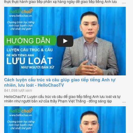
thực thực hành giao tiếp phản xạ hàng ngày để giao tiếp tiếng Anh lưu
loát như người bản xứ của thầy Phạm Việt Thắng - đồng sáng lập
HelloChao.vn - Chương trình dạy tiếng Anh trực tuyến chặt chẽ nhất thế
giới.
Cách luyện cấu trúc và câu giúp giao tiếp tiếng Anh tự
nhiên, lưu loát - HelloChaoTV
841,098 lượt xem
HelloChaoTV: Luyện cấu trúc và câu để giao tiếp tiếng Anh lưu loát và tự
nhiên như người bản xứ của thầy Phạm Việt Thắng - đồng sáng lập
HelloChao.vn - Trang web học tiếng Anh trực tuyến chặt chẽ nhất thế giới.