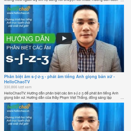
phát âm tiếng Anh giọng Mỹ theo phương pháp đọc tách ghép âm đặc biệt
của thầy Phạm Việt Thắng, đồng sáng lập HelloChao.vn - Chương trình
dạy tiếng Anh trực tuyến chặt chẽ nhất thế giới.
Phân biệt âm s-ʃ-z-ʒ - phát âm tiếng Anh giọng bản xứ -
HelloChaoTV
330,866 lượt xem
HelloChaoTV: Hướng dẫn phân biệt các âm s-ʃ-z-ʒ để phát âm tiếng Anh
giọng bản xứ. Hướng dẫn của thầy Phạm Việt Thắng, đồng sáng lập
HelloChao.vn - Chương trình dạy tiếng Anh trực tuyến chặt chẽ nhất thế
giới.