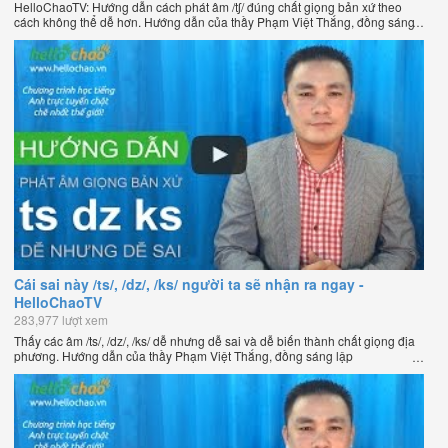
HelloChaoTV: Hướng dẫn cách phát âm /tʃ/ đúng chất giọng bản xứ theo
cách không thể dễ hơn. Hướng dẫn của thầy Phạm Việt Thắng, đồng sáng
lập HelloChao.vn - Chương trình dạy tiếng Anh trực tuyến chặt chẽ nhất
thế giới.
Cái sai này /ts/, /dz/, /ks/ người ta sẽ nhận ra ngay -
HelloChaoTV
283,977 lượt xem
Thấy các âm /ts/, /dz/, /ks/ dễ nhưng dễ sai và dễ biến thành chất giọng địa
phương. Hướng dẫn của thầy Phạm Việt Thắng, đồng sáng lập
HelloChao.vn - Chương trình dạy tiếng Anh trực tuyến chặt chẽ nhất thế
giới.