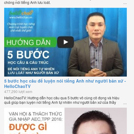
chóng nói tiếng Anh lưu loát.
5 bước học câu để luyện nói tiếng Anh như người bản xứ -
HelloChaoTV
477,290 lượt xem
HelloChaoTV: Hướng dẫn học câu qua 5 bước vô cùng cô đọng và hiệu
quả giúp bạn luyện nói tiếng Anh tự nhiên như người bản xứ của thầy
Phạm Việt Thắng, đồng sáng lập HelloChao.vn - Chương trình dạy tiếng
Anh trực tuyến chặt chẽ nhất thế giới.