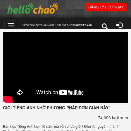
ĐĂNG KÝ HỌC NGAY
HƯỚNG DẪN HỌC TIẾNG ANH HIỆU QUẢ CỦA THẦY
PHẠM VIỆT THẮNG
Toggle
navigation
GIỎI TIẾNG ANH NHỜ PHƯƠNG PHÁP ĐƠN GIẢN NÀY!
74,096 lượt xem
Bạn học Tiếng Anh hơn 10 năm mà vẫn chưa giỏi? Đâu là nguyên nhân?