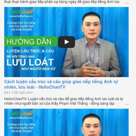
thực thực hành giao tiếp phản xạ hàng ngày để giao tiếp tiếng Anh lưu
loát như người bản xứ của thầy Phạm Việt Thắng - đồng sáng lập
HelloChao.vn - Chương trình dạy tiếng Anh trực tuyến chặt chẽ nhất thế
giới.
Cách luyện cấu trúc và câu giúp giao tiếp tiếng Anh tự
nhiên, lưu loát - HelloChaoTV
841,138 lượt xem
HelloChaoTV: Luyện cấu trúc và câu để giao tiếp tiếng Anh lưu loát và tự
nhiên như người bản xứ của thầy Phạm Việt Thắng - đồng sáng lập
HelloChao.vn - Trang web học tiếng Anh trực tuyến chặt chẽ nhất thế giới.