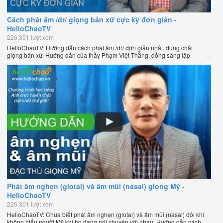
Cách phát âm /dr/ giọng bản xứ cực kỳ đơn giản -
HelloChaoTV
226,351 lượt xem
HelloChaoTV: Hướng dẫn cách phát âm /dr/ đơn giản nhất, đúng chất
giọng bản xứ. Hướng dẫn của thầy Phạm Việt Thắng, đồng sáng lập
HelloChao.vn - Chương trình dạy tiếng Anh trực tuyến chặt chẽ nhất thế
giới.
Phát âm nghẹn (glotal) và âm mũi (nasal) giọng Mỹ -
HelloChaoTV
226,301 lượt xem
HelloChaoTV: Chưa biết phát âm nghẹn (glotal) và âm mũi (nasal) đôi khi
không hiểu người Mỹ khi họ đang nói chuyện với nhau. Hướng dẫn cách