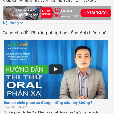
Không cần 10 năm, chỉ mất đúng 1 năm thôi sẽ giỏi. Xem ngay sẽ rõ!
Nội dung
Cùng chủ đề: Phương pháp học tiếng Anh hiệu quả
Bạn có chắc phản xạ đúng những câu này không?
224,930 lượt xem
Chương trình thi thử Oral Phản Xạ - một tầm cao mới giúp bạn nhanh