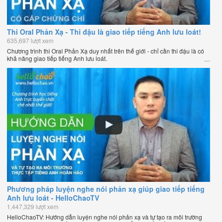
Thi Oral Phản Xạ - Thi đậu là giao tiếp tiếng Anh lưu loát!
635,697 lượt xem
Chương trình thi Oral Phản Xạ duy nhất trên thế giới - chỉ cần thi đậu là có
khả năng giao tiếp tiếng Anh lưu loát.
Phương pháp luyện nghe nói phản xạ giúp giao tiếp tiếng
Anh lưu loát - HelloChaoTV
1,447,329 lượt xem
HelloChaoTV: Hướng dẫn luyện nghe nói phản xạ và tự tạo ra môi trường