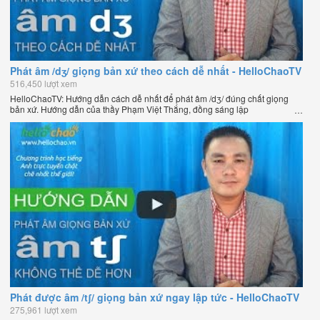
Phát âm /dʒ/ giọng bản xứ theo cách dễ nhất - HelloChaoTV
516,450 lượt xem
HelloChaoTV: Hướng dẫn cách dễ nhất để phát âm /dʒ/ đúng chất giọng
bản xứ. Hướng dẫn của thầy Phạm Việt Thắng, đồng sáng lập
HelloChao.vn - Chương trình dạy tiếng Anh trực tuyến chặt chẽ nhất thế
giới.
Phát được âm /tʃ/ giọng bản xứ ngay lập tức - HelloChaoTV
275,961 lượt xem