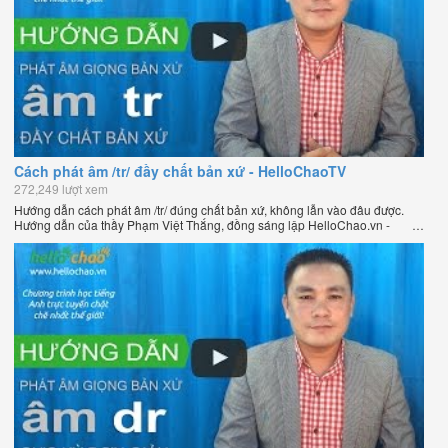
Cách phát âm /tr/ đầy chất bản xứ - HelloChaoTV
272,249 lượt xem
Hướng dẫn cách phát âm /tr/ đúng chất bản xứ, không lẫn vào đâu được.
Hướng dẫn của thầy Phạm Việt Thắng, đồng sáng lập HelloChao.vn -
Chương trình dạy tiếng Anh trực tuyến chặt chẽ nhất thế giới.