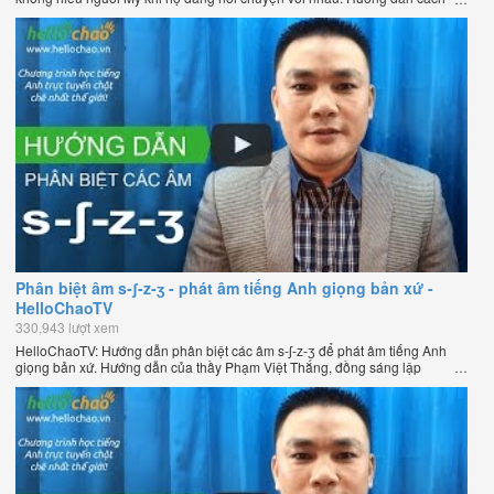
phát âm tiếng Anh giọng Mỹ theo phương pháp đọc tách ghép âm đặc biệt
của thầy Phạm Việt Thắng, đồng sáng lập HelloChao.vn - Chương trình
dạy tiếng Anh trực tuyến chặt chẽ nhất thế giới.
Phân biệt âm s-ʃ-z-ʒ - phát âm tiếng Anh giọng bản xứ -
HelloChaoTV
330,943 lượt xem
HelloChaoTV: Hướng dẫn phân biệt các âm s-ʃ-z-ʒ để phát âm tiếng Anh
giọng bản xứ. Hướng dẫn của thầy Phạm Việt Thắng, đồng sáng lập
HelloChao.vn - Chương trình dạy tiếng Anh trực tuyến chặt chẽ nhất thế
giới.