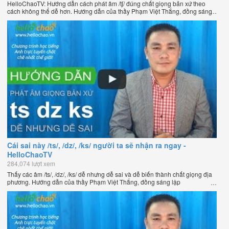
HelloChaoTV: Hướng dẫn cách phát âm /tʃ/ đúng chất giọng bản xứ theo
cách không thể dễ hơn. Hướng dẫn của thầy Phạm Việt Thắng, đồng sáng
lập HelloChao.vn - Chương trình dạy tiếng Anh trực tuyến chặt chẽ nhất
thế giới.
Cái sai này /ts/, /dz/, /ks/ người ta sẽ nhận ra ngay -
HelloChaoTV
284,074 lượt xem
Thấy các âm /ts/, /dz/, /ks/ dễ nhưng dễ sai và dễ biến thành chất giọng địa
phương. Hướng dẫn của thầy Phạm Việt Thắng, đồng sáng lập
HelloChao.vn - Chương trình dạy tiếng Anh trực tuyến chặt chẽ nhất thế
giới.