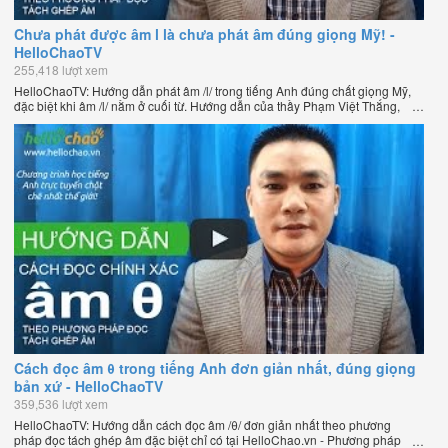
Chưa phát được âm l là chưa phát âm đúng giọng Mỹ! -
HelloChaoTV
255,418 lượt xem
HelloChaoTV: Hướng dẫn phát âm /l/ trong tiếng Anh đúng chất giọng Mỹ,
đặc biệt khi âm /l/ nằm ở cuối từ. Hướng dẫn của thầy Phạm Việt Thắng,
đồng sáng lập HelloChao.vn - Chương trình dạy tiếng Anh trực tuyến chặt
chẽ nhất thế giới.
Cách đọc âm θ trong tiếng Anh đơn giản nhất, đúng giọng
bản xứ - HelloChaoTV
359,536 lượt xem
HelloChaoTV: Hướng dẫn cách đọc âm /θ/ đơn giản nhất theo phương
pháp đọc tách ghép âm đặc biệt chỉ có tại HelloChao.vn - Phương pháp