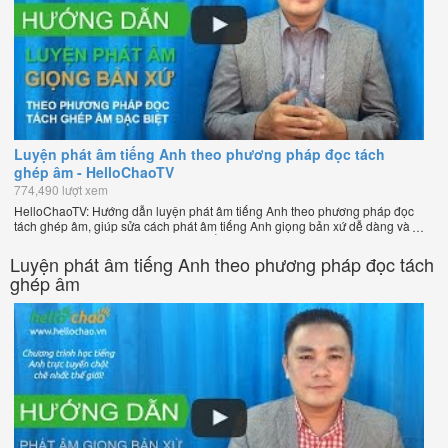
Luyện phát âm tiếng Anh theo phương pháp đọc tách
ghép âm - HelloChaoTV
774,490 lượt xem
HelloChaoTV: Hướng dẫn luyện phát âm tiếng Anh theo phương pháp đọc
tách ghép âm, giúp sửa cách phát âm tiếng Anh giọng bản xứ dễ dàng và
nhanh chóng của thầy Phạm Việt Thắng, đồng sáng lập HelloChao.vn -
Chương trình dạy tiếng Anh trực tuyến chặt chẽ nhất thế giới!
Luyện phát âm tiếng Anh theo phương pháp đọc tách
ghép âm