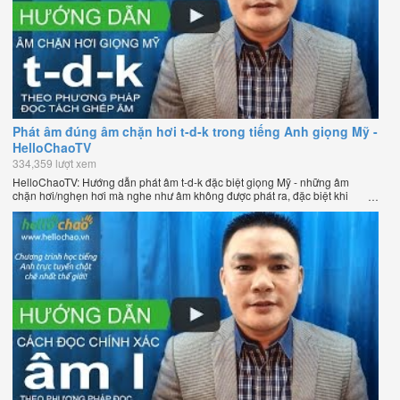
Phát âm đúng âm chặn hơi t-d-k trong tiếng Anh giọng Mỹ -
HelloChaoTV
334,359 lượt xem
HelloChaoTV: Hướng dẫn phát âm t-d-k đặc biệt giọng Mỹ - những âm
chặn hơi/nghẹn hơi mà nghe như âm không được phát ra, đặc biệt khi
chúng nằm ở cuối từ. Hướng dẫn của thầy Phạm Việt Thắng, đồng sáng
lập HelloChao.vn - Chương trình dạy tiếng Anh trực tuyến chặt chẽ nhất
thế giới.