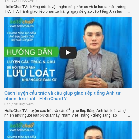
HelloChaoTV: Hướng dẫn luyện nghe nói phản xạ và tự tạo ra môi trường
thực thực hành giao tiếp phản xạ hàng ngày để giao tiếp tiếng Anh lưu
loát như người bản xứ của thầy Phạm Việt Thắng - đồng sáng lập
HelloChao.vn - Chương trình dạy tiếng Anh trực tuyến chặt chẽ nhất thế
giới.
Cách luyện cấu trúc và câu giúp giao tiếp tiếng Anh tự
nhiên, lưu loát - HelloChaoTV
841,130 lượt xem
HelloChaoTV: Luyện cấu trúc và câu để giao tiếp tiếng Anh lưu loát và tự
nhiên như người bản xứ của thầy Phạm Việt Thắng - đồng sáng lập
HelloChao.vn - Trang web học tiếng Anh trực tuyến chặt chẽ nhất thế giới.