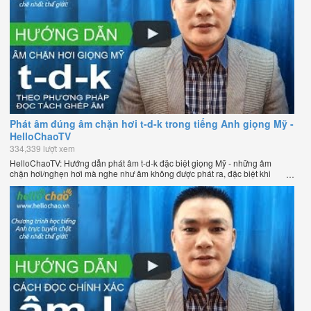
Phát âm đúng âm chặn hơi t-d-k trong tiếng Anh giọng Mỹ -
HelloChaoTV
334,339 lượt xem
HelloChaoTV: Hướng dẫn phát âm t-d-k đặc biệt giọng Mỹ - những âm
chặn hơi/nghẹn hơi mà nghe như âm không được phát ra, đặc biệt khi
chúng nằm ở cuối từ. Hướng dẫn của thầy Phạm Việt Thắng, đồng sáng
lập HelloChao.vn - Chương trình dạy tiếng Anh trực tuyến chặt chẽ nhất
thế giới.