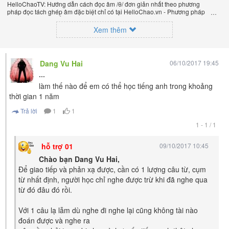
HelloChaoTV: Hướng dẫn cách đọc âm /θ/ đơn giản nhất theo phương
pháp đọc tách ghép âm đặc biệt chỉ có tại HelloChao.vn - Phương pháp
luyện phát âm chuẩn giọng bản xứ dễ dàng và hiệu quả nhất lần đầu tiên
xuất hiện trên thế giới, của thầy Phạm Việt Thắng, đồng sáng lập trang
Xem thêm
HelloChao.vn - Chương trình dạy tiếng Anh trực tuyến chặt chẽ nhất thế
giới.
Dang Vu Hai
06/10/2017 19:45
...
làm thế nào để em có thể học tiếng anh trong khoảng
thời gian 1 năm
Trả lời
1
1
1 - 1 / 1
hỗ trợ 01
09/10/2017 10:45
Chào bạn Dang Vu Hai,
Để giao tiếp và phản xạ được, cần có 1 lượng câu từ, cụm
từ nhất định, người học chỉ nghe được trừ khi đã nghe qua
từ đó đâu đó rồi.
Với 1 câu lạ lẫm dù nghe đi nghe lại cũng không tài nào
đoán được và nghe ra