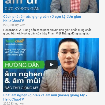
Cách phát âm /dr/ giọng bản xứ cực kỳ đơn giản -
HelloChaoTV
226,330 lượt xem
HelloChaoTV: Hướng dẫn cách phát âm /dr/ đơn giản nhất, đúng chất
giọng bản xứ. Hướng dẫn của thầy Phạm Việt Thắng, đồng sáng lập
HelloChao.vn - Chương trình dạy tiếng Anh trực tuyến chặt chẽ nhất thế
giới.
Phát âm nghẹn (glotal) và âm mũi (nasal) giọng Mỹ -
HelloChaoTV
226,283 lượt xem