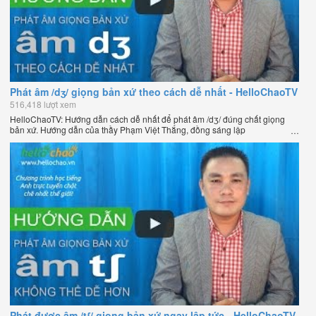
Phát âm /dʒ/ giọng bản xứ theo cách dễ nhất - HelloChaoTV
516,418 lượt xem
HelloChaoTV: Hướng dẫn cách dễ nhất để phát âm /dʒ/ đúng chất giọng
bản xứ. Hướng dẫn của thầy Phạm Việt Thắng, đồng sáng lập
HelloChao.vn - Chương trình dạy tiếng Anh trực tuyến chặt chẽ nhất thế
giới.
Phát được âm /tʃ/ giọng bản xứ ngay lập tức - HelloChaoTV