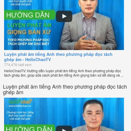
Luyện phát âm tiếng Anh theo phương pháp đọc tách
ghép âm - HelloChaoTV
774,476 lượt xem
HelloChaoTV: Hướng dẫn luyện phát âm tiếng Anh theo phương pháp đọc
tách ghép âm, giúp sửa cách phát âm tiếng Anh giọng bản xứ dễ dàng và
nhanh chóng của thầy Phạm Việt Thắng, đồng sáng lập HelloChao.vn -
Chương trình dạy tiếng Anh trực tuyến chặt chẽ nhất thế giới!
Luyện phát âm tiếng Anh theo phương pháp đọc tách
ghép âm