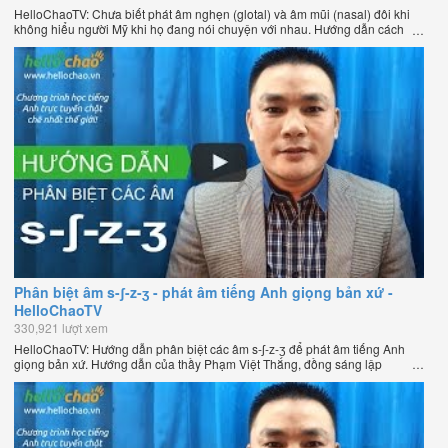
HelloChaoTV: Chưa biết phát âm nghẹn (glotal) và âm mũi (nasal) đôi khi
không hiểu người Mỹ khi họ đang nói chuyện với nhau. Hướng dẫn cách
phát âm tiếng Anh giọng Mỹ theo phương pháp đọc tách ghép âm đặc biệt
của thầy Phạm Việt Thắng, đồng sáng lập HelloChao.vn - Chương trình
dạy tiếng Anh trực tuyến chặt chẽ nhất thế giới.
Phân biệt âm s-ʃ-z-ʒ - phát âm tiếng Anh giọng bản xứ -
HelloChaoTV
330,921 lượt xem
HelloChaoTV: Hướng dẫn phân biệt các âm s-ʃ-z-ʒ để phát âm tiếng Anh
giọng bản xứ. Hướng dẫn của thầy Phạm Việt Thắng, đồng sáng lập
HelloChao.vn - Chương trình dạy tiếng Anh trực tuyến chặt chẽ nhất thế
giới.