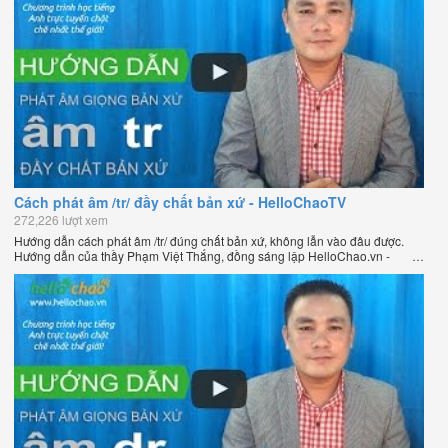
Cách phát âm /tr/ đầy chất bản xứ - HelloChaoTV
272,226 lượt xem
Hướng dẫn cách phát âm /tr/ đúng chất bản xứ, không lẫn vào đâu được.
Hướng dẫn của thầy Phạm Việt Thắng, đồng sáng lập HelloChao.vn -
Chương trình dạy tiếng Anh trực tuyến chặt chẽ nhất thế giới.