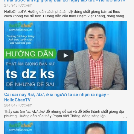
275,943 lượt xem
HelloChaoTV: Hướng dẫn cách phát âm /tʃ/ đúng chất giọng bản xứ theo
cách không thể dễ hơn. Hướng dẫn của thầy Phạm Việt Thắng, đồng sáng
lập HelloChao.vn - Chương trình dạy tiếng Anh trực tuyến chặt chẽ nhất
thế giới.
Cái sai này /ts/, /dz/, /ks/ người ta sẽ nhận ra ngay -
HelloChaoTV
284,047 lượt xem
Thấy các âm /ts/, /dz/, /ks/ dễ nhưng dễ sai và dễ biến thành chất giọng địa
phương. Hướng dẫn của thầy Phạm Việt Thắng, đồng sáng lập
HelloChao.vn - Chương trình dạy tiếng Anh trực tuyến chặt chẽ nhất thế
giới.