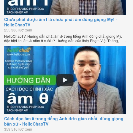
Chưa phát được âm l là chưa phát âm đúng giọng Mỹ! -
HelloChaoTV
255,386 lượt xem
HelloChaoTV: Hướng dẫn phát âm /l/ trong tiếng Anh đúng chất giọng Mỹ,
đặc biệt khi âm /l/ nằm ở cuối từ. Hướng dẫn của thầy Phạm Việt Thắng,
đồng sáng lập HelloChao.vn - Chương trình dạy tiếng Anh trực tuyến chặt
chẽ nhất thế giới.
Cách đọc âm θ trong tiếng Anh đơn giản nhất, đúng giọng
bản xứ - HelloChaoTV
359,516 lượt xem