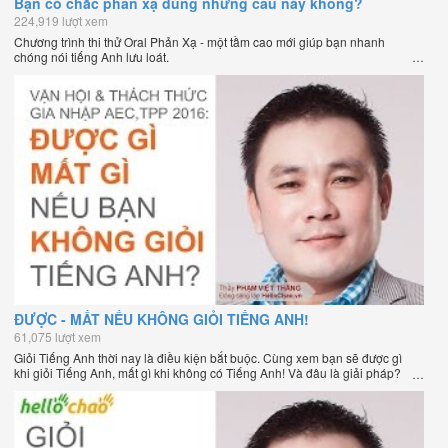
Bạn có chắc phản xạ đúng những câu này không?
224,919 lượt xem
Chương trình thi thử Oral Phản Xạ - một tầm cao mới giúp bạn nhanh
chóng nói tiếng Anh lưu loát.
ĐƯỢC - MẤT NẾU KHÔNG GIỎI TIẾNG ANH!
61,075 lượt xem
Giỏi Tiếng Anh thời nay là điều kiện bắt buộc. Cùng xem bạn sẽ được gì
khi giỏi Tiếng Anh, mất gì khi không có Tiếng Anh! Và đâu là giải pháp?