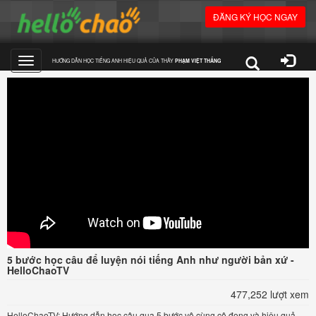
ĐĂNG KÝ HỌC NGAY
HƯỚNG DẪN HỌC TIẾNG ANH HIỆU QUẢ CỦA THẦY
PHẠM VIỆT THẮNG
Toggle
navigation
5 bước học câu để luyện nói tiếng Anh như người bản xứ -
HelloChaoTV
477,252 lượt xem
HelloChaoTV: Hướng dẫn học câu qua 5 bước vô cùng cô đọng và hiệu quả