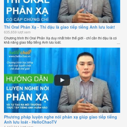
Thi Oral Phản Xạ - Thi đậu là giao tiếp tiếng Anh lưu loát!
635,659 lượt xem
Chương trình thi Oral Phản Xạ duy nhất trên thế giới - chỉ cần thi đậu là có
khả năng giao tiếp tiếng Anh lưu loát.
Phương pháp luyện nghe nói phản xạ giúp giao tiếp tiếng
Anh lưu loát - HelloChaoTV
1,447,311 lượt xem