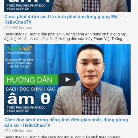
Chưa phát được âm l là chưa phát âm đúng giọng Mỹ! -
HelloChaoTV
255,352 lượt xem
HelloChaoTV: Hướng dẫn phát âm /l/ trong tiếng Anh đúng chất giọng Mỹ,
đặc biệt khi âm /l/ nằm ở cuối từ. Hướng dẫn của thầy Phạm Việt Thắng,
đồng sáng lập HelloChao.vn - Chương trình dạy tiếng Anh trực tuyến chặt
chẽ nhất thế giới.
Cách đọc âm θ trong tiếng Anh đơn giản nhất, đúng giọng
bản xứ - HelloChaoTV
359,488 lượt xem
HelloChaoTV: Hướng dẫn cách đọc âm /θ/ đơn giản nhất theo phương