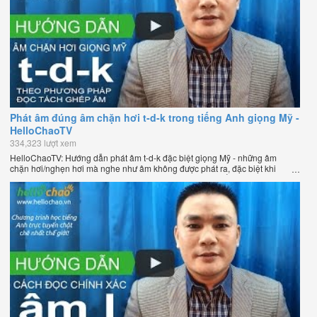
Phát âm đúng âm chặn hơi t-d-k trong tiếng Anh giọng Mỹ -
HelloChaoTV
334,323 lượt xem
HelloChaoTV: Hướng dẫn phát âm t-d-k đặc biệt giọng Mỹ - những âm
chặn hơi/nghẹn hơi mà nghe như âm không được phát ra, đặc biệt khi
chúng nằm ở cuối từ. Hướng dẫn của thầy Phạm Việt Thắng, đồng sáng
lập HelloChao.vn - Chương trình dạy tiếng Anh trực tuyến chặt chẽ nhất
thế giới.