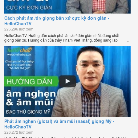
Cách phát âm /dr/ giọng bản xứ cực kỳ đơn giản -
HelloChaoTV
226,296 lượt xem
HelloChaoTV: Hướng dẫn cách phát âm /dr/ đơn giản nhất, đúng chất
giọng bản xứ. Hướng dẫn của thầy Phạm Việt Thắng, đồng sáng lập
HelloChao.vn - Chương trình dạy tiếng Anh trực tuyến chặt chẽ nhất thế
giới.
Phát âm nghẹn (glotal) và âm mũi (nasal) giọng Mỹ -
HelloChaoTV
226,272 lượt xem