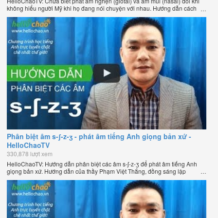
HelloChaoTV: Chưa biết phát âm nghẹn (glotal) và âm mũi (nasal) đôi khi
không hiểu người Mỹ khi họ đang nói chuyện với nhau. Hướng dẫn cách
phát âm tiếng Anh giọng Mỹ theo phương pháp đọc tách ghép âm đặc biệt
của thầy Phạm Việt Thắng, đồng sáng lập HelloChao.vn - Chương trình
dạy tiếng Anh trực tuyến chặt chẽ nhất thế giới.
Phân biệt âm s-ʃ-z-ʒ - phát âm tiếng Anh giọng bản xứ -
HelloChaoTV
330,878 lượt xem
HelloChaoTV: Hướng dẫn phân biệt các âm s-ʃ-z-ʒ để phát âm tiếng Anh
giọng bản xứ. Hướng dẫn của thầy Phạm Việt Thắng, đồng sáng lập
HelloChao.vn - Chương trình dạy tiếng Anh trực tuyến chặt chẽ nhất thế
giới.