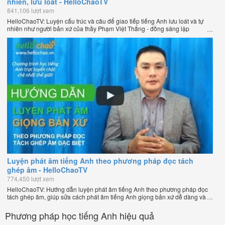
nhiên, lưu loát - HelloChaoTV
841,106 lượt xem
HelloChaoTV: Luyện cấu trúc và câu để giao tiếp tiếng Anh lưu loát và tự
nhiên như người bản xứ của thầy Phạm Việt Thắng - đồng sáng lập
HelloChao.vn - Trang web học tiếng Anh trực tuyến chặt chẽ nhất thế giới.
Luyện phát âm tiếng Anh theo phương pháp đọc tách
ghép âm - HelloChaoTV
774,450 lượt xem
HelloChaoTV: Hướng dẫn luyện phát âm tiếng Anh theo phương pháp đọc
tách ghép âm, giúp sửa cách phát âm tiếng Anh giọng bản xứ dễ dàng và
nhanh chóng của thầy Phạm Việt Thắng, đồng sáng lập HelloChao.vn -
Chương trình dạy tiếng Anh trực tuyến chặt chẽ nhất thế giới!
Phương pháp học tiếng Anh hiệu quả