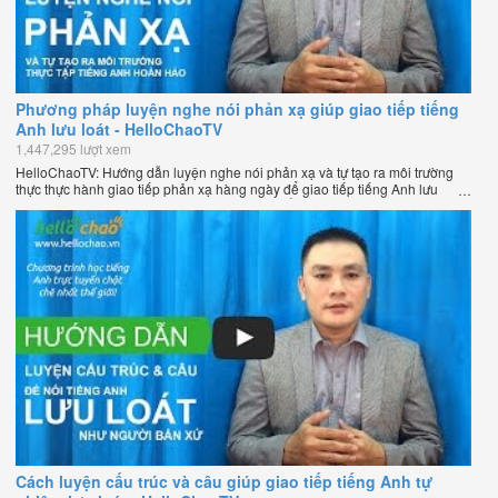
Phương pháp luyện nghe nói phản xạ giúp giao tiếp tiếng
Anh lưu loát - HelloChaoTV
1,447,295 lượt xem
HelloChaoTV: Hướng dẫn luyện nghe nói phản xạ và tự tạo ra môi trường
thực thực hành giao tiếp phản xạ hàng ngày để giao tiếp tiếng Anh lưu
loát như người bản xứ của thầy Phạm Việt Thắng - đồng sáng lập
HelloChao.vn - Chương trình dạy tiếng Anh trực tuyến chặt chẽ nhất thế
giới.
Cách luyện cấu trúc và câu giúp giao tiếp tiếng Anh tự