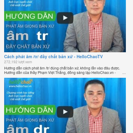
Cách phát âm /tr/ đầy chất bản xứ - HelloChaoTV
272,192 lượt xem
Hướng dẫn cách phát âm /tr/ đúng chất bản xứ, không lẫn vào đâu được.
Hướng dẫn của thầy Phạm Việt Thắng, đồng sáng lập HelloChao.vn -
Chương trình dạy tiếng Anh trực tuyến chặt chẽ nhất thế giới.