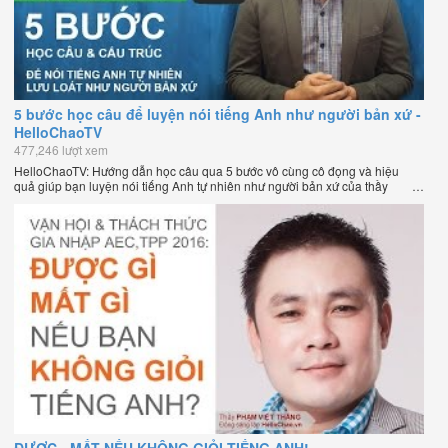
5 bước học câu để luyện nói tiếng Anh như người bản xứ -
HelloChaoTV
477,246 lượt xem
HelloChaoTV: Hướng dẫn học câu qua 5 bước vô cùng cô đọng và hiệu
quả giúp bạn luyện nói tiếng Anh tự nhiên như người bản xứ của thầy
Phạm Việt Thắng, đồng sáng lập HelloChao.vn - Chương trình dạy tiếng
Anh trực tuyến chặt chẽ nhất thế giới.