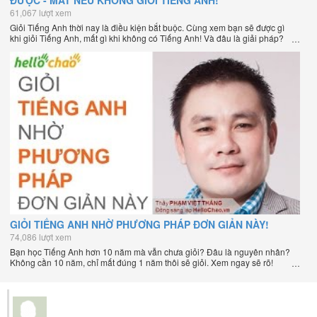
ĐƯỢC - MẤT NẾU KHÔNG GIỎI TIẾNG ANH!
61,067 lượt xem
Giỏi Tiếng Anh thời nay là điều kiện bắt buộc. Cùng xem bạn sẽ được gì
khi giỏi Tiếng Anh, mất gì khi không có Tiếng Anh! Và đâu là giải pháp?
GIỎI TIẾNG ANH NHỜ PHƯƠNG PHÁP ĐƠN GIẢN NÀY!
74,086 lượt xem
Bạn học Tiếng Anh hơn 10 năm mà vẫn chưa giỏi? Đâu là nguyên nhân?
Không cần 10 năm, chỉ mất đúng 1 năm thôi sẽ giỏi. Xem ngay sẽ rõ!