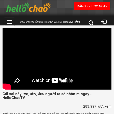
ĐĂNG KÝ HỌC NGAY
HƯỚNG DẪN HỌC TIẾNG ANH HIỆU QUẢ CỦA THẦY
PHẠM VIỆT THẮNG
Toggle
navigation
Cái sai này /ts/, /dz/, /ks/ người ta sẽ nhận ra ngay -
HelloChaoTV
283,997 lượt xem
Thấy các âm /ts/, /dz/, /ks/ dễ nhưng dễ sai và dễ biến thành chất giọng địa