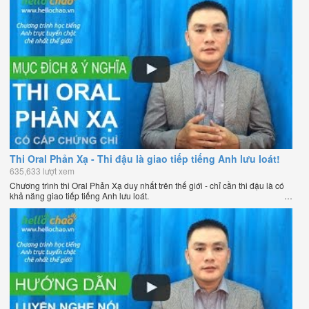
Thi Oral Phản Xạ - Thi đậu là giao tiếp tiếng Anh lưu loát!
635,633 lượt xem
Chương trình thi Oral Phản Xạ duy nhất trên thế giới - chỉ cần thi đậu là có
khả năng giao tiếp tiếng Anh lưu loát.