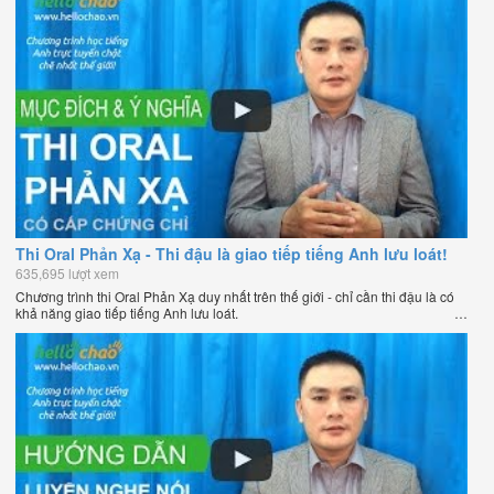
Thi Oral Phản Xạ - Thi đậu là giao tiếp tiếng Anh lưu loát!
635,695 lượt xem
Chương trình thi Oral Phản Xạ duy nhất trên thế giới - chỉ cần thi đậu là có
khả năng giao tiếp tiếng Anh lưu loát.