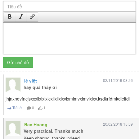
Gửi chủ đề
lê việt
02/11/2019 08:26
hay quá thầy ơi
jhjnxndvfncjsxxxllxlxlxlcxllxllxlxvlxmlmvxlmvlxlxv.ksdkrfdmkdlelfdl
Trả lời
0
1
Bac Hoang
20/02/2018 15:59
Very practical. Thanks much
Keep sharing, thanks indeed