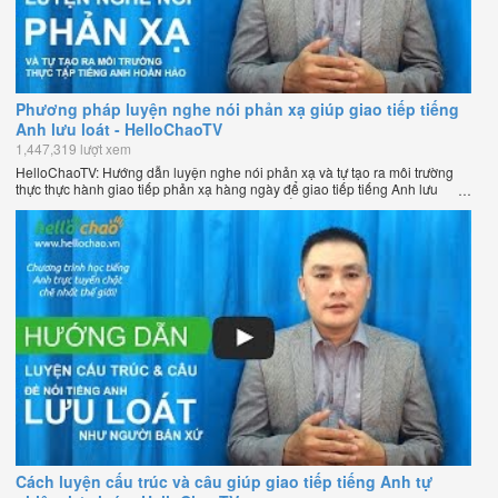
Phương pháp luyện nghe nói phản xạ giúp giao tiếp tiếng
Anh lưu loát - HelloChaoTV
1,447,319 lượt xem
HelloChaoTV: Hướng dẫn luyện nghe nói phản xạ và tự tạo ra môi trường
thực thực hành giao tiếp phản xạ hàng ngày để giao tiếp tiếng Anh lưu
loát như người bản xứ của thầy Phạm Việt Thắng - đồng sáng lập
HelloChao.vn - Chương trình dạy tiếng Anh trực tuyến chặt chẽ nhất thế
giới.
Cách luyện cấu trúc và câu giúp giao tiếp tiếng Anh tự