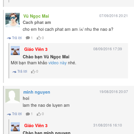
Vũ Ngọc Mai
07/09/2016 20:21
Cach phat am
cho em hoi cach phat am am /ʌ/ nhu the nao a?
Trả lời
1
0
Giáo Viên 3
08/09/2016 17:39
Chào bạn Vũ Ngọc Mai
Mời bạn tham khảo
video này
nhé.
Trả lời
0
minh nguyen
19/08/2016 20:07
hoi
lam the nao de luyen am
Trả lời
1
0
Giáo Viên 3
31/08/2016 16:10
Chào bạn minh nguyen