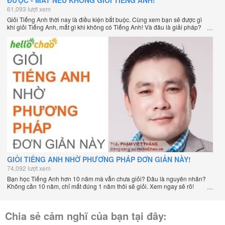
ĐƯỢC - MẤT NẾU KHÔNG GIỎI TIẾNG ANH!
61,093 lượt xem
Giỏi Tiếng Anh thời nay là điều kiện bắt buộc. Cùng xem bạn sẽ được gì
khi giỏi Tiếng Anh, mất gì khi không có Tiếng Anh! Và đâu là giải pháp?
GIỎI TIẾNG ANH NHỜ PHƯƠNG PHÁP ĐƠN GIẢN NÀY!
74,092 lượt xem
Bạn học Tiếng Anh hơn 10 năm mà vẫn chưa giỏi? Đâu là nguyên nhân?
Không cần 10 năm, chỉ mất đúng 1 năm thôi sẽ giỏi. Xem ngay sẽ rõ!
Chia sẻ cảm nghĩ của bạn tại đây: