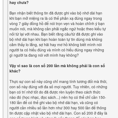
hay chưa?
Bạn nhận biết thông tin đã được ghi vào bộ nhớ dài hạn
khi bạn mở miệng ra là có thể phản xạ đúng ngay trong
vòng 7 giây đồng hồ để nói trọn vẹn và hoàn chỉnh ý bạn
muốn nói, mà không cần phải ngắc ngứ hoặc theo kiểu tự
nối từ lại với nhau. Bạn biết rằng câu/từ đã được ghi vào
bộ nhớ dài hạn khi bạn hoàn toàn tự tin dùng mà không
cảm thấy lo lắng, sợ hãi hay mơ hồ không biết mình nói
người ta có hiểu đúng và mình có hiểu đúng ngay những
gì người ta đang nói với mình hay không?
Vậy vì sao là con số 200 lần mà không phải là con số
khác?
Thực sự con số này cũng chỉ mang tính tương đối mà thôi,
con số này đúng với đa số mọi người. Tuy nhiên, có những
bạn có trí nhớ tốt do đã được rèn luyện theo cách thức
nào đó (học nhạc, đọc sách...) nên họ có thể chỉ cần 150-
180 lần để có thể ghi vào bộ nhớ dài hạn, và cũng có
người cần nhiều số lần hơn như 300 hay 500 lần để thông
tin được cập nhật vào bộ nhớ dài hạn. Con số 200 ở đây là