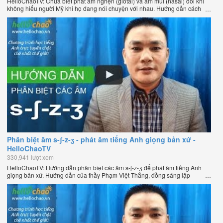
HelloChaoTV: Chưa biết phát âm nghẹn (glotal) và âm mũi (nasal) đôi khi
không hiểu người Mỹ khi họ đang nói chuyện với nhau. Hướng dẫn cách
phát âm tiếng Anh giọng Mỹ theo phương pháp đọc tách ghép âm đặc biệt
của thầy Phạm Việt Thắng, đồng sáng lập HelloChao.vn - Chương trình
dạy tiếng Anh trực tuyến chặt chẽ nhất thế giới.
Phân biệt âm s-ʃ-z-ʒ - phát âm tiếng Anh giọng bản xứ -
HelloChaoTV
330,941 lượt xem
HelloChaoTV: Hướng dẫn phân biệt các âm s-ʃ-z-ʒ để phát âm tiếng Anh
giọng bản xứ. Hướng dẫn của thầy Phạm Việt Thắng, đồng sáng lập
HelloChao.vn - Chương trình dạy tiếng Anh trực tuyến chặt chẽ nhất thế
giới.