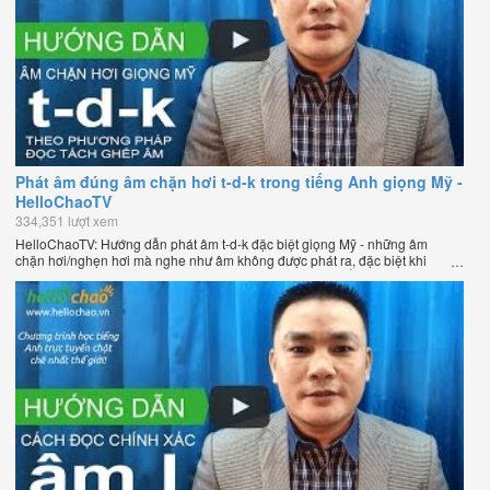
Phát âm đúng âm chặn hơi t-d-k trong tiếng Anh giọng Mỹ -
HelloChaoTV
334,351 lượt xem
HelloChaoTV: Hướng dẫn phát âm t-d-k đặc biệt giọng Mỹ - những âm
chặn hơi/nghẹn hơi mà nghe như âm không được phát ra, đặc biệt khi
chúng nằm ở cuối từ. Hướng dẫn của thầy Phạm Việt Thắng, đồng sáng
lập HelloChao.vn - Chương trình dạy tiếng Anh trực tuyến chặt chẽ nhất
thế giới.