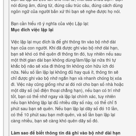
nói đúng âm, đúng từ, đúng cấu trúc câu, đúng cách dùng
ngôn ngữ của người bản xứ thì bạn sẽ nghe được họ nói.
Bạn cần hiểu rõ ý nghĩa của việc Lặp lại:
Mục đích việc lặp lại
Việc lặp lại mục đích là để ghi thông tin vào bộ nhớ dài
hạn của con người. Khi đã được ghi vào bộ nhớ dài hạn,
bạn sẽ khó có thể quên đi thông tin đó, tuy nhiên nếu sau
một thời gian dài bạn không dùng/làm/lặp lại nữa thì tự
khắc bộ não sẽ xóa đi thông tin không còn hữu ích đó
nữa. Nếu số lần lặp lại không đủ hay quá ít, thông tin sẽ
chỉ được ghi vào bộ nhớ ngắn hạn và nhanh chóng bị xóa
đi. Việc này cũng giống như ai đó nói cho bạn số nhà hoặc
một dãy số (số điện thoại chẳng hạn), nếu bạn có trí nhớ
tốt, bạn có thể nhớ ngay và lặp lại chính xác, tuy nhiên
nếu bạn không lặp lại đủ nhiều dãy số này, có thể chỉ 5
phút sau bạn sẽ quên. Nếu bạn lặp lại dãy số đó 10 lần,
có thể 10 phút sau bạn mới quên, và số lần bạn lặp lại
càng nhiều, bạn sẽ càng khó quên dãy số đó.
Làm sao để biết thông tin đã ghi vào bộ nhớ dài hạn