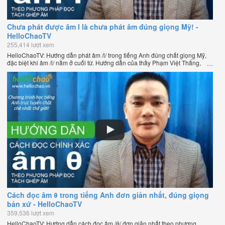
Chưa phát được âm l là chưa phát âm đúng giọng Mỹ! -
HelloChaoTV
255,414 lượt xem
HelloChaoTV: Hướng dẫn phát âm /l/ trong tiếng Anh đúng chất giọng Mỹ,
đặc biệt khi âm /l/ nằm ở cuối từ. Hướng dẫn của thầy Phạm Việt Thắng,
đồng sáng lập HelloChao.vn - Chương trình dạy tiếng Anh trực tuyến chặt
chẽ nhất thế giới.
Cách đọc âm θ trong tiếng Anh đơn giản nhất, đúng giọng
bản xứ - HelloChaoTV
359,536 lượt xem
HelloChaoTV: Hướng dẫn cách đọc âm /θ/ đơn giản nhất theo phương