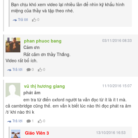
Bạn chịu khó xem video lại nhiều lần để nhìn kỹ khẩu hình
miệng của thầy và tập theo nhé.
Trả lời
0
phan phuoc bang
03/11/2016 08:33
Cảm ơn
Rất cảm ơn thầy Thắng.
Video rất bổ ích.
Trả lời
0
0
vũ thị hương giang
11/10/2016 15:07
phát âm
em tra từ điển oxford người ta vẫn đọc từ ít là ít t mà.
cả cambridge cũng thế. em vẫn k biết lúc nào thì đọc phát ra âm
/t/ khi nào thì k
Trả lời
1
0
Giáo Viên 3
13/10/2016 16:53