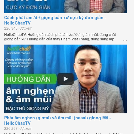
Cách phát âm /dr/ giọng bản xứ cực kỳ đơn giản -
HelloChaoTV
226,345 lượt xem
HelloChaoTV: Hướng dẫn cách phát âm /dr/ đơn giản nhất, đúng chất
giọng bản xứ. Hướng dẫn của thầy Phạm Việt Thắng, đồng sáng lập
HelloChao.vn - Chương trình dạy tiếng Anh trực tuyến chặt chẽ nhất thế
giới.
Phát âm nghẹn (glotal) và âm mũi (nasal) giọng Mỹ -
HelloChaoTV
226,297 lượt xem