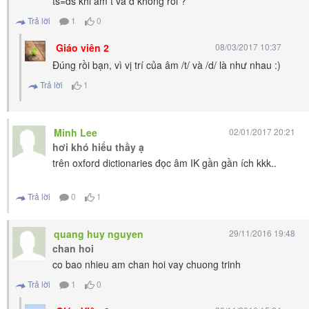
ts=ds khi am t va d khong roi ?
Trả lời
1
0
Giáo viên 2
08/03/2017 10:37
Đúng rồi bạn, vì vị trí của âm /t/ và /d/ là như nhau :)
Trả lời
1
Minh Lee
02/01/2017 20:21
hơi khó hiểu thầy ạ
trên oxford dictionaries đọc âm IK gần gần ích kkk..
Trả lời
0
1
quang huy nguyen
29/11/2016 19:48
chan hoi
co bao nhieu am chan hoi vay chuong trinh
Trả lời
1
0