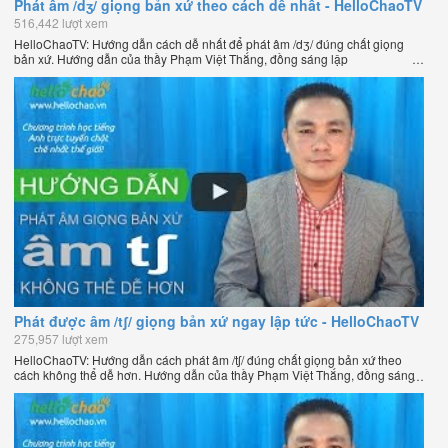
Phát âm /dʒ/ giọng bản xứ theo cách dễ nhất - HelloChaoTV
516,442 lượt xem
HelloChaoTV: Hướng dẫn cách dễ nhất để phát âm /dʒ/ đúng chất giọng
bản xứ. Hướng dẫn của thầy Phạm Việt Thắng, đồng sáng lập
HelloChao.vn - Chương trình dạy tiếng Anh trực tuyến chặt chẽ nhất thế
giới.
Phát được âm /tʃ/ giọng bản xứ ngay lập tức - HelloChaoTV
275,957 lượt xem
HelloChaoTV: Hướng dẫn cách phát âm /tʃ/ đúng chất giọng bản xứ theo
cách không thể dễ hơn. Hướng dẫn của thầy Phạm Việt Thắng, đồng sáng
lập HelloChao.vn - Chương trình dạy tiếng Anh trực tuyến chặt chẽ nhất
thế giới.