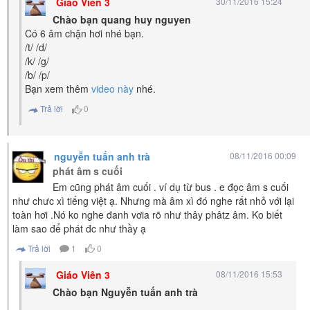
Giáo Viên 3
30/11/2016 15:24
Chào bạn quang huy nguyen
Có 6 âm chặn hơi nhé bạn.
/t/ /d/
/k/ /g/
/b/ /p/
Bạn xem thêm
video này
nhé.
Trả lời
0
nguyễn tuấn anh trà
08/11/2016 00:09
phát âm s cuối
Em cũng phát âm cuối . ví dụ từ bus . e đọc âm s cuối
như chưc xì tiếng việt ạ. Nhưng mà âm xì đó nghe rất nhỏ với lại
toàn hơi .Nó ko nghe đanh vơia rõ như thây phâtz âm. Ko biết
làm sao để phát đc như thầy ạ
Trả lời
1
0
Giáo Viên 3
08/11/2016 15:53
Chào bạn Nguyễn tuấn anh trà