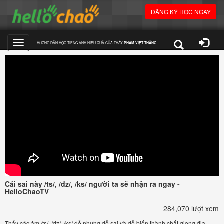
ĐĂNG KÝ HỌC NGAY
HƯỚNG DẪN HỌC TIẾNG ANH HIỆU QUẢ CỦA THẦY
PHẠM VIỆT THẮNG
Toggle
navigation
Cái sai này /ts/, /dz/, /ks/ người ta sẽ nhận ra ngay -
HelloChaoTV
284,070 lượt xem
Thấy các âm /ts/, /dz/, /ks/ dễ nhưng dễ sai và dễ biến thành chất giọng địa