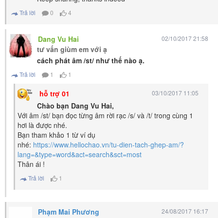
Trả lời
0
4
Dang Vu Hai
02/10/2017 21:58
tư vấn giùm em với ạ
c
ách phát âm /st/ như thế nào ạ.
Trả lời
1
1
hỗ trợ 01
03/10/2017 11:05
Chào bạn Dang Vu Hai,
Với âm /st/ bạn đọc từng âm rời rạc /s/ và /t/ trong cùng 1
hơi là được nhé.
Bạn tham khảo 1 từ ví dụ
nhé:
https://www.hellochao.vn/tu-dien-tach-ghep-am/?
lang=&type=word&act=search&sct=most
Thân ái !
Trả lời
1
Phạm Mai Phương
24/08/2017 16:17