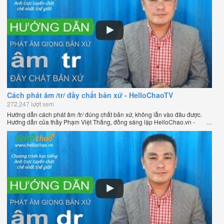
Cách phát âm /tr/ đầy chất bản xứ - HelloChaoTV
272,247 lượt xem
Hướng dẫn cách phát âm /tr/ đúng chất bản xứ, không lẫn vào đâu được.
Hướng dẫn của thầy Phạm Việt Thắng, đồng sáng lập HelloChao.vn -
Chương trình dạy tiếng Anh trực tuyến chặt chẽ nhất thế giới.