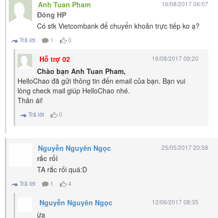
Anh Tuan Pham
16/08/2017 06:07
Đóng HP
Có stk Vietcombank để chuyển khoản trực tiếp ko ạ?
Trả lời
1
0
Hỗ trợ 02
16/08/2017 09:20
Chào bạn Anh Tuan Pham,
HelloChao đã gửi thông tin đến email của bạn. Bạn vui
lòng check mail giúp HelloChao nhé.
Thân ái!
Trả lời
0
Nguyễn Nguyên Ngọc
25/05/2017 20:58
rắc rối
TA rắc rối quá:D
Trả lời
1
4
Nguyễn Nguyên Ngọc
12/06/2017 08:35
ừa