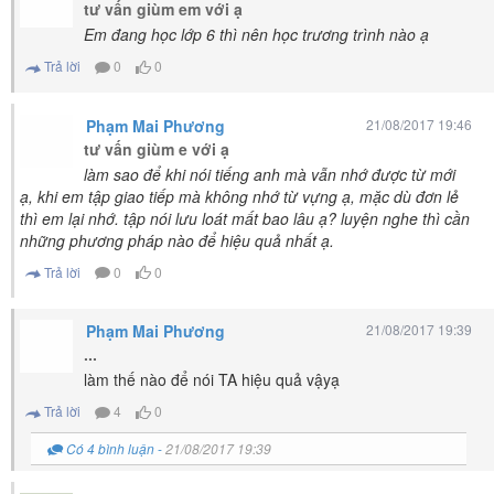
tư vấn giùm em với ạ
Em đang học lớp 6 thì nên học trương trình nào ạ
Trả lời
0
0
Phạm Mai Phương
21/08/2017 19:46
tư vấn giùm e với ạ
làm sao để khi nói tiếng anh mà vẫn nhớ được từ mới
ạ, khi em tập giao tiếp mà không nhớ từ vựng ạ, mặc dù đơn lẻ
thì em lại nhớ. tập nói lưu loát mất bao lâu ạ? luyện nghe thì cần
những phương pháp nào để hiệu quả nhất ạ.
Trả lời
0
0
Phạm Mai Phương
21/08/2017 19:39
...
làm thế nào để nói TA hiệu quả vậyạ
Trả lời
4
0
Có 4 bình luận
-
21/08/2017 19:39