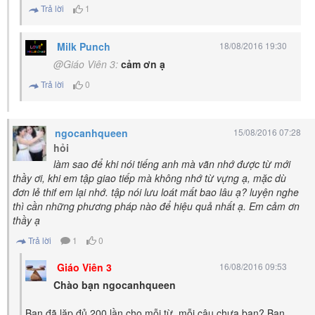
Trả lời
1
Milk Punch
18/08/2016 19:30
@Giáo Viên 3:
cảm ơn ạ
Trả lời
0
ngocanhqueen
15/08/2016 07:28
hỏi
làm sao để khi nói tiếng anh mà vãn nhớ được từ mới
thầy ơi, khi em tập giao tiếp mà không nhớ từ vựng ạ, mặc dù
đơn lẻ thif em lại nhớ. tập nói lưu loát mất bao lâu ạ? luyện nghe
thì cần những phương pháp nào để hiệu quả nhất ạ. Em cảm ơn
thầy ạ
Trả lời
1
0
Giáo Viên 3
16/08/2016 09:53
Chào bạn ngocanhqueen
Bạn đã lặp đủ 200 lần cho mỗi từ, mỗi câu chưa bạn? Bạn