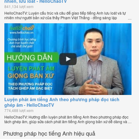
nhiên, lưu loát - HelloChaoTV
841,134 lượt xem
HelloChaoTV: Luyện cấu trúc và câu để giao tiếp tiếng Anh lưu loát và tự
nhiên như người bản xứ của thầy Phạm Việt Thắng - đồng sáng lập
HelloChao.vn - Trang web học tiếng Anh trực tuyến chặt chẽ nhất thế giới.
Luyện phát âm tiếng Anh theo phương pháp đọc tách
ghép âm - HelloChaoTV
774,488 lượt xem
HelloChaoTV: Hướng dẫn luyện phát âm tiếng Anh theo phương pháp đọc
tách ghép âm, giúp sửa cách phát âm tiếng Anh giọng bản xứ dễ dàng và
nhanh chóng của thầy Phạm Việt Thắng, đồng sáng lập HelloChao.vn -
Chương trình dạy tiếng Anh trực tuyến chặt chẽ nhất thế giới!
Phương pháp học tiếng Anh hiệu quả