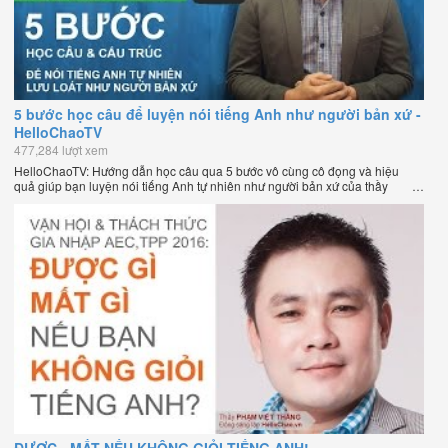
5 bước học câu để luyện nói tiếng Anh như người bản xứ -
HelloChaoTV
477,284 lượt xem
HelloChaoTV: Hướng dẫn học câu qua 5 bước vô cùng cô đọng và hiệu
quả giúp bạn luyện nói tiếng Anh tự nhiên như người bản xứ của thầy
Phạm Việt Thắng, đồng sáng lập HelloChao.vn - Chương trình dạy tiếng
Anh trực tuyến chặt chẽ nhất thế giới.