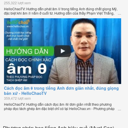
255,322 lượt xem
HelloChaoTV: Hướng dẫn phát âm /l/ trong tiếng Anh đúng chất giọng Mỹ,
đặc biệt khi âm /l/ nằm ở cuối từ. Hướng dẫn của thầy Phạm Việt Thắng,
đồng sáng lập HelloChao.vn - Chương trình dạy tiếng Anh trực tuyến chặt
chẽ nhất thế giới.
Cách đọc âm θ trong tiếng Anh đơn giản nhất, đúng giọng
bản xứ - HelloChaoTV
359,472 lượt xem
HelloChaoTV: Hướng dẫn cách đọc âm /θ/ đơn giản nhất theo phương
pháp đọc tách ghép âm đặc biệt chỉ có tại HelloChao.vn - Phương pháp
luyện phát âm chuẩn giọng bản xứ dễ dàng và hiệu quả nhất lần đầu tiên
xuất hiện trên thế giới, của thầy Phạm Việt Thắng, đồng sáng lập trang
HelloChao.vn - Chương trình dạy tiếng Anh trực tuyến chặt chẽ nhất thế
giới.
Phương pháp học tiếng Anh hiệu quả (Must See)