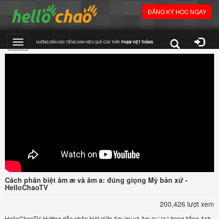
ĐĂNG KÝ HỌC NGAY
HƯỚNG DẪN HỌC TIẾNG ANH HIỆU QUẢ CỦA THẦY
PHẠM VIỆT THẮNG
Toggle
navigation
Cách phân biệt âm æ và âm a: đúng giọng Mỹ bản xứ -
HelloChaoTV
200,426 lượt xem
HelloChaoTV: Hướng dẫn phân biệt giữa âm /æ/ và âm /ɑː/ (a:) trong tiếng Anh