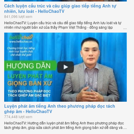
Cách luyện cấu trúc và câu giúp giao tiếp tiếng Anh tự
nhiên, lưu loát - HelloChaoTV
841,096 lượt xem
HelloChaoTV: Luyện cấu trúc và câu để giao tiếp tiếng Anh lưu loát và tự
nhiên như người bản xứ của thầy Phạm Việt Thắng - đồng sáng lập
HelloChao.vn - Trang web học tiếng Anh trực tuyến chặt chẽ nhất thế giới.
Luyện phát âm tiếng Anh theo phương pháp đọc tách
ghép âm - HelloChaoTV
774,448 lượt xem
HelloChaoTV: Hướng dẫn luyện phát âm tiếng Anh theo phương pháp đọc
tách ghép âm, giúp sửa cách phát âm tiếng Anh giọng bản xứ dễ dàng và
nhanh chóng của thầy Phạm Việt Thắng, đồng sáng lập HelloChao.vn -