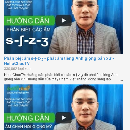
Phân biệt âm s-ʃ-z-ʒ - phát âm tiếng Anh giọng bản xứ -
HelloChaoTV
330,862 lượt xem
HelloChaoTV: Hướng dẫn phân biệt các âm s-ʃ-z-ʒ để phát âm tiếng Anh
giọng bản xứ. Hướng dẫn của thầy Phạm Việt Thắng, đồng sáng lập
HelloChao.vn - Chương trình dạy tiếng Anh trực tuyến chặt chẽ nhất thế
giới.