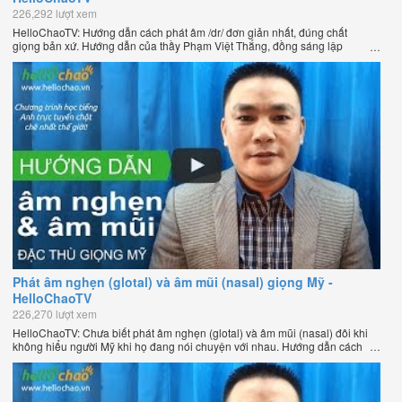
226,292 lượt xem
HelloChaoTV: Hướng dẫn cách phát âm /dr/ đơn giản nhất, đúng chất
giọng bản xứ. Hướng dẫn của thầy Phạm Việt Thắng, đồng sáng lập
HelloChao.vn - Chương trình dạy tiếng Anh trực tuyến chặt chẽ nhất thế
giới.
Phát âm nghẹn (glotal) và âm mũi (nasal) giọng Mỹ -
HelloChaoTV
226,270 lượt xem
HelloChaoTV: Chưa biết phát âm nghẹn (glotal) và âm mũi (nasal) đôi khi
không hiểu người Mỹ khi họ đang nói chuyện với nhau. Hướng dẫn cách
phát âm tiếng Anh giọng Mỹ theo phương pháp đọc tách ghép âm đặc biệt
của thầy Phạm Việt Thắng, đồng sáng lập HelloChao.vn - Chương trình
dạy tiếng Anh trực tuyến chặt chẽ nhất thế giới.