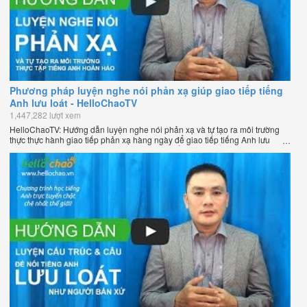
Phương pháp luyện nghe nói phản xạ giúp giao tiếp tiếng
Anh lưu loát - HelloChaoTV
1,447,282 lượt xem
HelloChaoTV: Hướng dẫn luyện nghe nói phản xạ và tự tạo ra môi trường
thực thực hành giao tiếp phản xạ hàng ngày để giao tiếp tiếng Anh lưu
loát như người bản xứ của thầy Phạm Việt Thắng - đồng sáng lập
HelloChao.vn - Chương trình dạy tiếng Anh trực tuyến chặt chẽ nhất thế
giới.