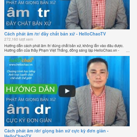
Cách phát âm /tr/ đầy chất bản xứ - HelloChaoTV
272,160 lượt xem
Hướng dẫn cách phát âm /tr/ đúng chất bản xứ, không lẫn vào đâu được.
Hướng dẫn của thầy Phạm Việt Thắng, đồng sáng lập HelloChao.vn -
Chương trình dạy tiếng Anh trực tuyến chặt chẽ nhất thế giới.
Cách phát âm /dr/ giọng bản xứ cực kỳ đơn giản -
HelloChaoTV