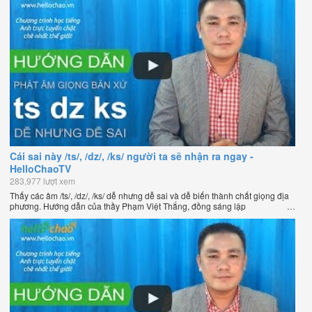
Cái sai này /ts/, /dz/, /ks/ người ta sẽ nhận ra ngay -
HelloChaoTV
283,977 lượt xem
Thấy các âm /ts/, /dz/, /ks/ dễ nhưng dễ sai và dễ biến thành chất giọng địa
phương. Hướng dẫn của thầy Phạm Việt Thắng, đồng sáng lập
HelloChao.vn - Chương trình dạy tiếng Anh trực tuyến chặt chẽ nhất thế
giới.