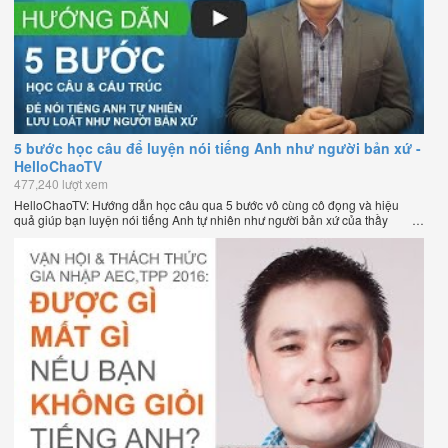
5 bước học câu để luyện nói tiếng Anh như người bản xứ -
HelloChaoTV
477,240 lượt xem
HelloChaoTV: Hướng dẫn học câu qua 5 bước vô cùng cô đọng và hiệu
quả giúp bạn luyện nói tiếng Anh tự nhiên như người bản xứ của thầy
Phạm Việt Thắng, đồng sáng lập HelloChao.vn - Chương trình dạy tiếng
Anh trực tuyến chặt chẽ nhất thế giới.