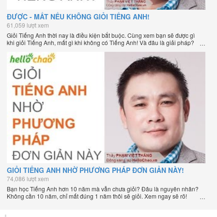
ĐƯỢC - MẤT NẾU KHÔNG GIỎI TIẾNG ANH!
61,059 lượt xem
Giỏi Tiếng Anh thời nay là điều kiện bắt buộc. Cùng xem bạn sẽ được gì
khi giỏi Tiếng Anh, mất gì khi không có Tiếng Anh! Và đâu là giải pháp?
GIỎI TIẾNG ANH NHỜ PHƯƠNG PHÁP ĐƠN GIẢN NÀY!
74,086 lượt xem
Bạn học Tiếng Anh hơn 10 năm mà vẫn chưa giỏi? Đâu là nguyên nhân?
Không cần 10 năm, chỉ mất đúng 1 năm thôi sẽ giỏi. Xem ngay sẽ rõ!