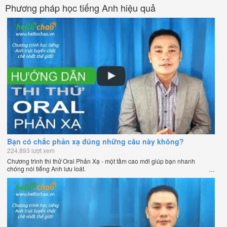
Chương trình dạy tiếng Anh trực tuyến chặt chẽ nhất thế giới!
Phương pháp học tiếng Anh hiệu quả
Bạn có chắc phản xạ đúng những câu này không?
224,893 lượt xem
Chương trình thi thử Oral Phản Xạ - một tầm cao mới giúp bạn nhanh
chóng nói tiếng Anh lưu loát.