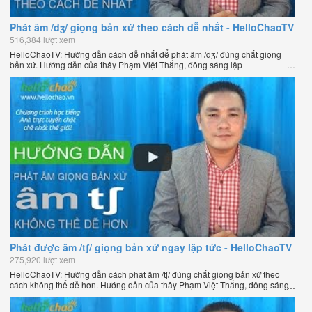
Phát âm /dʒ/ giọng bản xứ theo cách dễ nhất - HelloChaoTV
516,384 lượt xem
HelloChaoTV: Hướng dẫn cách dễ nhất để phát âm /dʒ/ đúng chất giọng
bản xứ. Hướng dẫn của thầy Phạm Việt Thắng, đồng sáng lập
HelloChao.vn - Chương trình dạy tiếng Anh trực tuyến chặt chẽ nhất thế
giới.
Phát được âm /tʃ/ giọng bản xứ ngay lập tức - HelloChaoTV
275,920 lượt xem
HelloChaoTV: Hướng dẫn cách phát âm /tʃ/ đúng chất giọng bản xứ theo
cách không thể dễ hơn. Hướng dẫn của thầy Phạm Việt Thắng, đồng sáng
lập HelloChao.vn - Chương trình dạy tiếng Anh trực tuyến chặt chẽ nhất
thế giới.