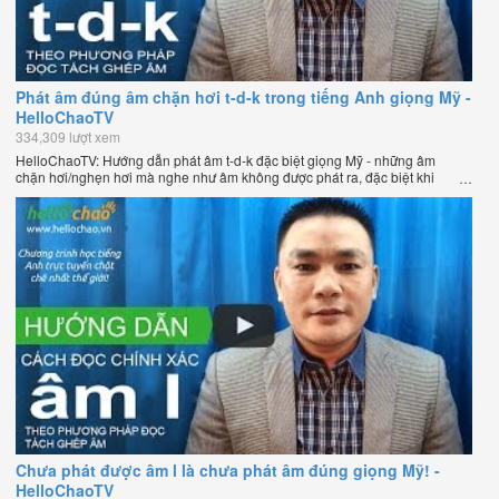
Phát âm đúng âm chặn hơi t-d-k trong tiếng Anh giọng Mỹ -
HelloChaoTV
334,309 lượt xem
HelloChaoTV: Hướng dẫn phát âm t-d-k đặc biệt giọng Mỹ - những âm
chặn hơi/nghẹn hơi mà nghe như âm không được phát ra, đặc biệt khi
chúng nằm ở cuối từ. Hướng dẫn của thầy Phạm Việt Thắng, đồng sáng
lập HelloChao.vn - Chương trình dạy tiếng Anh trực tuyến chặt chẽ nhất
thế giới.
Chưa phát được âm l là chưa phát âm đúng giọng Mỹ! -
HelloChaoTV