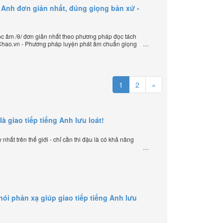
 Anh đơn giản nhất, đúng giọng bản xứ -
 âm /θ/ đơn giản nhất theo phương pháp đọc tách
loChao.vn - Phương pháp luyện phát âm chuẩn giọng
ần đầu tiên xuất hiện trên thế giới, của thầy Phạm
HelloChao.vn - Chương trình dạy tiếng Anh trực tuyến
1
2
»
là giao tiếp tiếng Anh lưu loát!
nhất trên thế giới - chỉ cần thi đậu là có khả năng
i phản xạ giúp giao tiếp tiếng Anh lưu