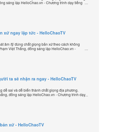
ồng sáng lập HelloChao.vn - Chương trình dạy tiếng
iới.
ản xứ ngay lập tức - HelloChaoTV
t âm /tʃ/ đúng chất giọng bản xứ theo cách không
Phạm Việt Thắng, đồng sáng lập HelloChao.vn -
yến chặt chẽ nhất thế giới.
/ người ta sẽ nhận ra ngay - HelloChaoTV
ưng dễ sai và dễ biến thành chất giọng địa phương.
ắng, đồng sáng lập HelloChao.vn - Chương trình dạy
 thế giới.
t bản xứ - HelloChaoTV