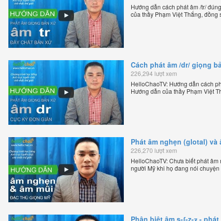
Hướng dẫn cách phát âm /tr/ đún
của thầy Phạm Việt Thắng, đồng 
trực tuyến chặt chẽ nhất thế giới.
Cách phát âm /dr/ giọng b
226,294 lượt xem
HelloChaoTV: Hướng dẫn cách phát
Hướng dẫn của thầy Phạm Việt Th
tiếng Anh trực tuyến chặt chẽ nhất
Phát âm nghẹn (glotal) và
226,270 lượt xem
HelloChaoTV: Chưa biết phát âm n
người Mỹ khi họ đang nói chuyện
Mỹ theo phương pháp đọc tách gh
sáng lập HelloChao.vn - Chương tr
Phân biệt âm s-ʃ-z-ʒ - ph