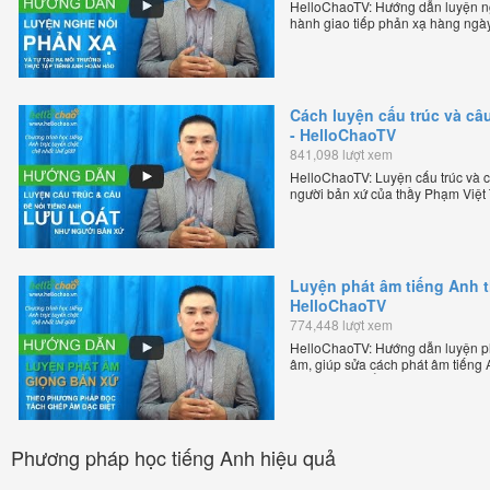
HelloChaoTV: Hướng dẫn luyện ngh
hành giao tiếp phản xạ hàng ngày
thầy Phạm Việt Thắng - đồng sáng
tuyến chặt chẽ nhất thế giới.
Cách luyện cấu trúc và câu
- HelloChaoTV
841,098 lượt xem
HelloChaoTV: Luyện cấu trúc và câ
người bản xứ của thầy Phạm Việt
tiếng Anh trực tuyến chặt chẽ nhất
Luyện phát âm tiếng Anh 
HelloChaoTV
774,448 lượt xem
HelloChaoTV: Hướng dẫn luyện p
âm, giúp sửa cách phát âm tiếng
Phạm Việt Thắng, đồng sáng lập H
chặt chẽ nhất thế giới!
Phương pháp học tiếng Anh hiệu quả