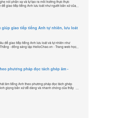
e nói phản xạ và tự tạo ra môi trường thực thực
 để giao tiếp tiếng Anh lưu loát như người bản xứ của
 lập HelloChao.vn - Chương trình dạy tiếng Anh trực
 giúp giao tiếp tiếng Anh tự nhiên, lưu loát
u để giao tiếp tiếng Anh lưu loát và tự nhiên như
 Thắng - đồng sáng lập HelloChao.vn - Trang web học
 thế giới.
theo phương pháp đọc tách ghép âm -
hát âm tiếng Anh theo phương pháp đọc tách ghép
 Anh giọng bản xứ dễ dàng và nhanh chóng của thầy
elloChao.vn - Chương trình dạy tiếng Anh trực tuyến