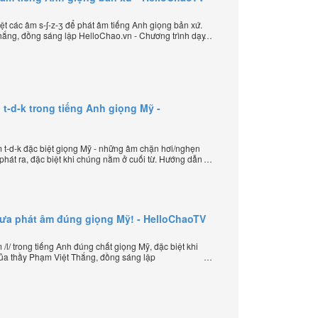
t các âm s-ʃ-z-ʒ để phát âm tiếng Anh giọng bản xứ.
ắng, đồng sáng lập HelloChao.vn - Chương trình dạy
 thế giới.
t-d-k trong tiếng Anh giọng Mỹ -
t-d-k đặc biệt giọng Mỹ - những âm chặn hơi/nghẹn
hát ra, đặc biệt khi chúng nằm ở cuối từ. Hướng dẫn
sáng lập HelloChao.vn - Chương trình dạy tiếng Anh
hưa phát âm đúng giọng Mỹ! - HelloChaoTV
l/ trong tiếng Anh đúng chất giọng Mỹ, đặc biệt khi
của thầy Phạm Việt Thắng, đồng sáng lập
iếng Anh trực tuyến chặt chẽ nhất thế giới.