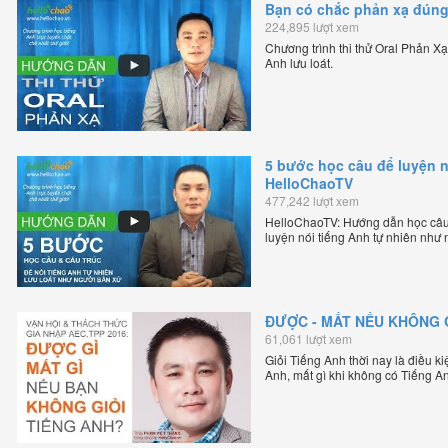
Bạn có chắc phản xạ đún
224,895 lượt xem
Chương trình thi thử Oral Phản X
Anh lưu loát.
5 bước học câu để luyện n
HelloChaoTV
477,242 lượt xem
HelloChaoTV: Hướng dẫn học câu
luyện nói tiếng Anh tự nhiên như
lập HelloChao.vn - Chương trình d
ĐƯỢC - MẤT NẾU KHÔNG G
61,061 lượt xem
Giỏi Tiếng Anh thời nay là điều k
Anh, mất gì khi không có Tiếng A