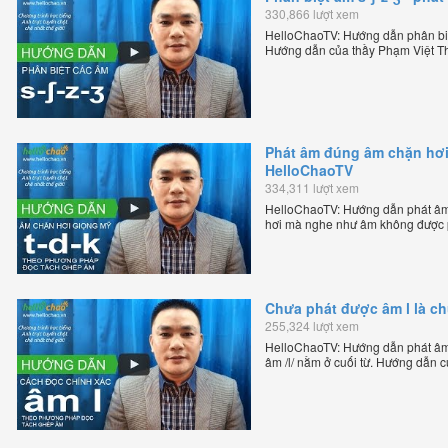
330,866 lượt xem
HelloChaoTV: Hướng dẫn phân biệ
Hướng dẫn của thầy Phạm Việt Th
tiếng Anh trực tuyến chặt chẽ nhất
Phát âm đúng âm chặn hơi 
HelloChaoTV
334,311 lượt xem
HelloChaoTV: Hướng dẫn phát âm 
hơi mà nghe như âm không được p
của thầy Phạm Việt Thắng, đồng 
trực tuyến chặt chẽ nhất thế giới.
Chưa phát được âm l là c
255,324 lượt xem
HelloChaoTV: Hướng dẫn phát âm /
âm /l/ nằm ở cuối từ. Hướng dẫn 
HelloChao.vn - Chương trình dạy t