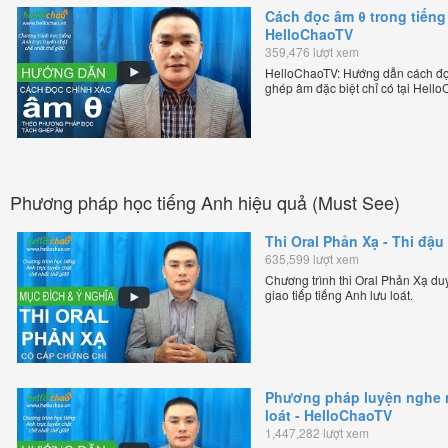
Cách đọc âm θ trong tiếng
HelloChaoTV
359,476 lượt xem
HelloChaoTV: Hướng dẫn cách đọc
ghép âm đặc biệt chỉ có tại Hel
bản xứ dễ dàng và hiệu quả nhất l
Việt Thắng, đồng sáng lập trang 
chặt chẽ nhất thế giới.
Phương pháp học tiếng Anh hiệu quả (Must See)
Thi Oral Phản Xạ - Thi đậu 
635,599 lượt xem
Chương trình thi Oral Phản Xạ duy 
giao tiếp tiếng Anh lưu loát.
Phương pháp luyện nghe nó
loát - HelloChaoTV
1,447,282 lượt xem