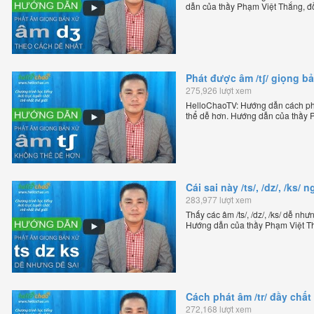
dẫn của thầy Phạm Việt Thắng, đ
Anh trực tuyến chặt chẽ nhất thế g
Phát được âm /tʃ/ giọng b
275,926 lượt xem
HelloChaoTV: Hướng dẫn cách phá
thể dễ hơn. Hướng dẫn của thầy 
Chương trình dạy tiếng Anh trực tu
Cái sai này /ts/, /dz/, /ks
283,977 lượt xem
Thấy các âm /ts/, /dz/, /ks/ dễ nh
Hướng dẫn của thầy Phạm Việt Th
tiếng Anh trực tuyến chặt chẽ nhất
Cách phát âm /tr/ đầy chấ
272,168 lượt xem