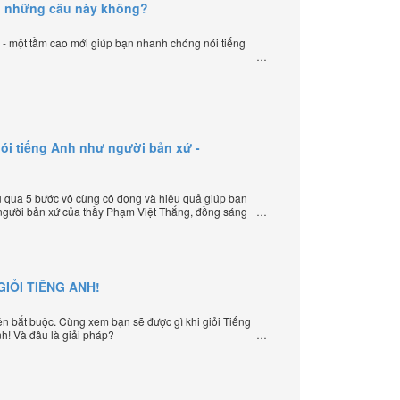
g những câu này không?
ạ - một tầm cao mới giúp bạn nhanh chóng nói tiếng
ói tiếng Anh như người bản xứ -
 qua 5 bước vô cùng cô đọng và hiệu quả giúp bạn
 người bản xứ của thầy Phạm Việt Thắng, đồng sáng
ạy tiếng Anh trực tuyến chặt chẽ nhất thế giới.
IỎI TIẾNG ANH!
iện bắt buộc. Cùng xem bạn sẽ được gì khi giỏi Tiếng
nh! Và đâu là giải pháp?