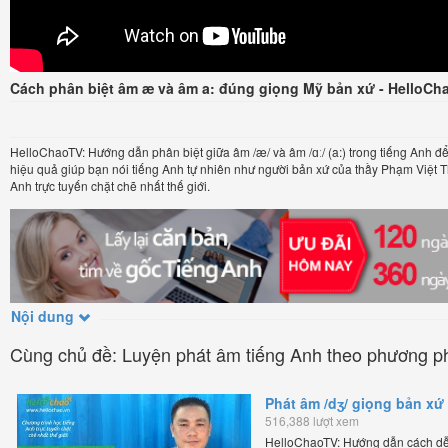
Cách phân biệt âm æ và âm a: đúng giọng Mỹ bản xứ - HelloCh
HelloChaoTV: Hướng dẫn phân biệt giữa âm /æ/ và âm /ɑː/ (a:) trong tiếng Anh đ
hiệu quả giúp bạn nói tiếng Anh tự nhiên như người bản xứ của thầy Phạm Việt 
Anh trực tuyến chặt chẽ nhất thế giới.
Nội dung
Cùng chủ đề: Luyện phát âm tiếng Anh theo phương p
Phát âm /dʒ/ giọng bản xứ
516,388 lượt xem
HelloChaoTV: Hướng dẫn cách dễ 