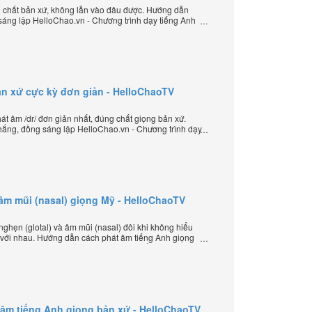
g chất bản xứ, không lẫn vào đâu được. Hướng dẫn
sáng lập HelloChao.vn - Chương trình dạy tiếng Anh
ản xứ cực kỳ đơn giản - HelloChaoTV
 âm /dr/ đơn giản nhất, đúng chất giọng bản xứ.
ắng, đồng sáng lập HelloChao.vn - Chương trình dạy
 thế giới.
 âm mũi (nasal) giọng Mỹ - HelloChaoTV
ghẹn (glotal) và âm mũi (nasal) đôi khi không hiểu
 với nhau. Hướng dẫn cách phát âm tiếng Anh giọng
ép âm đặc biệt của thầy Phạm Việt Thắng, đồng
ình dạy tiếng Anh trực tuyến chặt chẽ nhất thế giới.
át âm tiếng Anh giọng bản xứ - HelloChaoTV