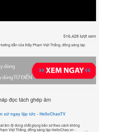
516,428 lượt xem
 Hướng dẫn của thầy Phạm Việt Thắng, đồng sáng lập
háp đọc tách ghép âm
ản xứ ngay lập tức - HelloChaoTV
t âm /tʃ/ đúng chất giọng bản xứ theo cách không
Phạm Việt Thắng, đồng sáng lập HelloChao.vn -