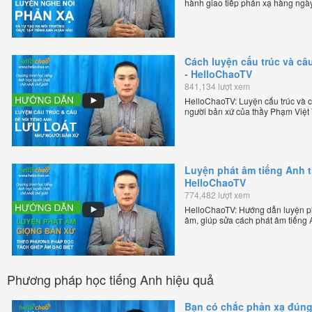
hành giao tiếp phản xạ hàng ngày
thầy Phạm Việt Thắng - đồng sáng
tuyến chặt chẽ nhất thế giới.
Cách luyện cấu trúc và câu
- HelloChaoTV
841,134 lượt xem
HelloChaoTV: Luyện cấu trúc và câ
người bản xứ của thầy Phạm Việt
tiếng Anh trực tuyến chặt chẽ nhất
Luyện phát âm tiếng Anh 
HelloChaoTV
774,482 lượt xem
HelloChaoTV: Hướng dẫn luyện p
âm, giúp sửa cách phát âm tiếng
Phạm Việt Thắng, đồng sáng lập H
chặt chẽ nhất thế giới!
Phương pháp học tiếng Anh hiệu quả
Bạn có chắc phản xạ đún