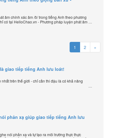
t âm chính xác âm /ð/ trong tiếng Anh theo phương
hỉ có tại HelloChao.vn - Phương pháp luyện phát âm
u quả nhất lần đầu tiên xuất hiện trên thế giới, của
lập trang HelloChao.vn - Chương trình dạy tiếng Anh
1
2
»
là giao tiếp tiếng Anh lưu loát!
nhất trên thế giới - chỉ cần thi đậu là có khả năng
i phản xạ giúp giao tiếp tiếng Anh lưu
e nói phản xạ và tự tạo ra môi trường thực thực