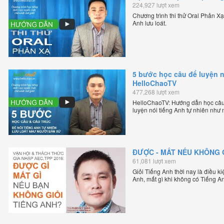
224,927 lượt xem
Chương trình thi thử Oral Phản X
Anh lưu loát.
5 bước học câu để luyện n
HelloChaoTV
477,268 lượt xem
HelloChaoTV: Hướng dẫn học câu
luyện nói tiếng Anh tự nhiên như
lập HelloChao.vn - Chương trình d
ĐƯỢC - MẤT NẾU KHÔNG G
61,081 lượt xem
Giỏi Tiếng Anh thời nay là điều k
Anh, mất gì khi không có Tiếng A