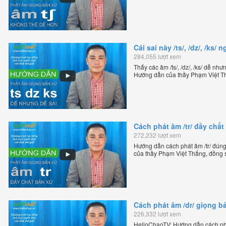
Chương trình dạy tiếng Anh trực tu
Cái sai này /ts/, /dz/, /ks
284,055 lượt xem
Thấy các âm /ts/, /dz/, /ks/ dễ nh
Hướng dẫn của thầy Phạm Việt Th
tiếng Anh trực tuyến chặt chẽ nhất
Cách phát âm /tr/ đầy chấ
272,232 lượt xem
Hướng dẫn cách phát âm /tr/ đún
của thầy Phạm Việt Thắng, đồng 
trực tuyến chặt chẽ nhất thế giới.
Cách phát âm /dr/ giọng b
226,332 lượt xem
HelloChaoTV: Hướng dẫn cách phát