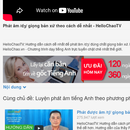
Phát âm /dʒ/ giọng bản xứ theo cách dễ nhất - HelloChaoTV
HelloChaoTV: Hướng dẫn cách dễ nhất để phát âm /dʒ/ đúng chất giọng bản xứ.
HelloChao.vn - Chương trình dạy tiếng Anh trực tuyến chặt chẽ nhất thế giới.
Nội dung
Cùng chủ đề: Luyện phát âm tiếng Anh theo phương p
Phát được âm /tʃ/ giọng b
275,947 lượt xem
HelloChaoTV: Hướng dẫn cách phá
thể dễ hơn. Hướng dẫn của thầy 