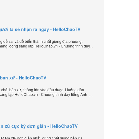
yến chặt chẽ nhất thế giới.
/ người ta sẽ nhận ra ngay - HelloChaoTV
ưng dễ sai và dễ biến thành chất giọng địa phương.
ắng, đồng sáng lập HelloChao.vn - Chương trình dạy
 thế giới.
t bản xứ - HelloChaoTV
g chất bản xứ, không lẫn vào đâu được. Hướng dẫn
sáng lập HelloChao.vn - Chương trình dạy tiếng Anh
ản xứ cực kỳ đơn giản - HelloChaoTV
 âm /dr/ đơn giản nhất, đúng chất giọng bản xứ.