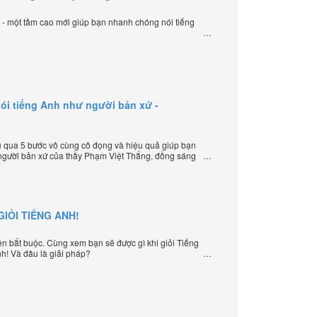
ạ - một tầm cao mới giúp bạn nhanh chóng nói tiếng
ói tiếng Anh như người bản xứ -
 qua 5 bước vô cùng cô đọng và hiệu quả giúp bạn
 người bản xứ của thầy Phạm Việt Thắng, đồng sáng
ạy tiếng Anh trực tuyến chặt chẽ nhất thế giới.
IỎI TIẾNG ANH!
iện bắt buộc. Cùng xem bạn sẽ được gì khi giỏi Tiếng
nh! Và đâu là giải pháp?