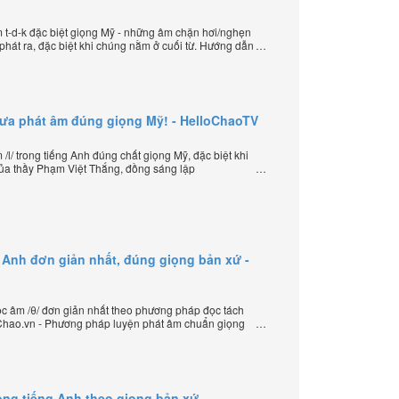
t-d-k đặc biệt giọng Mỹ - những âm chặn hơi/nghẹn
hát ra, đặc biệt khi chúng nằm ở cuối từ. Hướng dẫn
sáng lập HelloChao.vn - Chương trình dạy tiếng Anh
hưa phát âm đúng giọng Mỹ! - HelloChaoTV
l/ trong tiếng Anh đúng chất giọng Mỹ, đặc biệt khi
của thầy Phạm Việt Thắng, đồng sáng lập
iếng Anh trực tuyến chặt chẽ nhất thế giới.
 Anh đơn giản nhất, đúng giọng bản xứ -
 âm /θ/ đơn giản nhất theo phương pháp đọc tách
loChao.vn - Phương pháp luyện phát âm chuẩn giọng
ần đầu tiên xuất hiện trên thế giới, của thầy Phạm
HelloChao.vn - Chương trình dạy tiếng Anh trực tuyến
ong tiếng Anh theo giọng bản xứ -