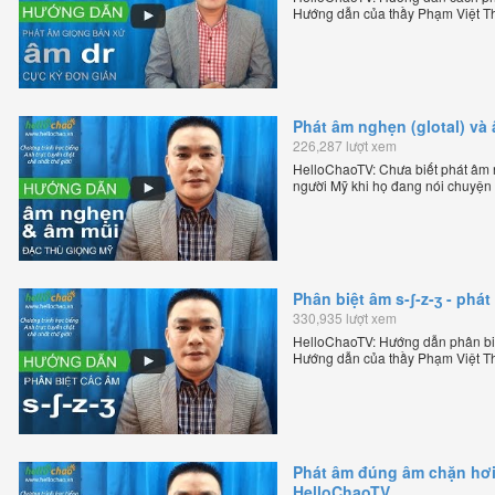
Hướng dẫn của thầy Phạm Việt Th
tiếng Anh trực tuyến chặt chẽ nhất
Phát âm nghẹn (glotal) và
226,287 lượt xem
HelloChaoTV: Chưa biết phát âm n
người Mỹ khi họ đang nói chuyện
Mỹ theo phương pháp đọc tách gh
sáng lập HelloChao.vn - Chương tr
Phân biệt âm s-ʃ-z-ʒ - ph
330,935 lượt xem
HelloChaoTV: Hướng dẫn phân biệ
Hướng dẫn của thầy Phạm Việt Th
tiếng Anh trực tuyến chặt chẽ nhất
Phát âm đúng âm chặn hơi 
HelloChaoTV