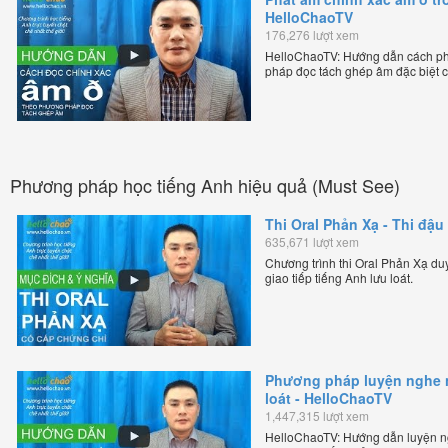
HelloChaoTV
176,276 lượt xem
HelloChaoTV: Hướng dẫn cách phá
pháp đọc tách ghép âm đặc biệt c
chuẩn giọng bản xứ dễ dàng và hiệ
thầy Phạm Việt Thắng, đồng sáng 
trực tuyến chặt chẽ nhất thế giới.
Phương pháp học tiếng Anh hiệu quả (Must See)
Thi Oral Phản Xạ - Thi đậu 
635,671 lượt xem
Chương trình thi Oral Phản Xạ duy 
giao tiếp tiếng Anh lưu loát.
Phương pháp luyện nghe nó
loát - HelloChaoTV
1,447,315 lượt xem
HelloChaoTV: Hướng dẫn luyện ngh