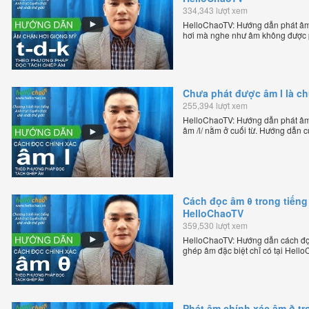
334,343 lượt xem
HelloChaoTV: Hướng dẫn phát âm 
hơi mà nghe như âm không được p
của thầy Phạm Việt Thắng, đồng 
trực tuyến chặt chẽ nhất thế giới.
Chưa phát được âm l là c
255,394 lượt xem
HelloChaoTV: Hướng dẫn phát âm /
âm /l/ nằm ở cuối từ. Hướng dẫn 
HelloChao.vn - Chương trình dạy t
Cách đọc âm θ trong tiếng
HelloChaoTV
359,530 lượt xem
HelloChaoTV: Hướng dẫn cách đọc
ghép âm đặc biệt chỉ có tại Hel
bản xứ dễ dàng và hiệu quả nhất l
Việt Thắng, đồng sáng lập trang 
chặt chẽ nhất thế giới.
Phát âm chính xác âm ð tr