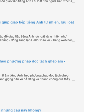
 để giao tiếp tiếng Anh lưu loát như người bản xứ của
 lập HelloChao.vn - Chương trình dạy tiếng Anh trực
 giúp giao tiếp tiếng Anh tự nhiên, lưu loát
u để giao tiếp tiếng Anh lưu loát và tự nhiên như
 Thắng - đồng sáng lập HelloChao.vn - Trang web học
 thế giới.
theo phương pháp đọc tách ghép âm -
hát âm tiếng Anh theo phương pháp đọc tách ghép
 Anh giọng bản xứ dễ dàng và nhanh chóng của thầy
elloChao.vn - Chương trình dạy tiếng Anh trực tuyến
g những câu này không?