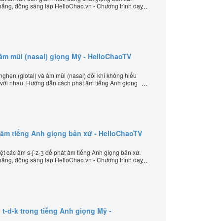
ắng, đồng sáng lập HelloChao.vn - Chương trình dạy
 thế giới.
 âm mũi (nasal) giọng Mỹ - HelloChaoTV
ghẹn (glotal) và âm mũi (nasal) đôi khi không hiểu
 với nhau. Hướng dẫn cách phát âm tiếng Anh giọng
ép âm đặc biệt của thầy Phạm Việt Thắng, đồng
ình dạy tiếng Anh trực tuyến chặt chẽ nhất thế giới.
át âm tiếng Anh giọng bản xứ - HelloChaoTV
t các âm s-ʃ-z-ʒ để phát âm tiếng Anh giọng bản xứ.
ắng, đồng sáng lập HelloChao.vn - Chương trình dạy
 thế giới.
t-d-k trong tiếng Anh giọng Mỹ -