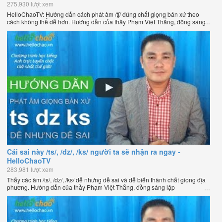
275,930 lượt xem
HelloChaoTV: Hướng dẫn cách phát âm /tʃ/ đúng chất giọng bản xứ theo
cách không thể dễ hơn. Hướng dẫn của thầy Phạm Việt Thắng, đồng sáng
lập HelloChao.vn - Chương trình dạy tiếng Anh trực tuyến chặt chẽ nhất
thế giới.
Cái sai này /ts/, /dz/, /ks/ người ta sẽ nhận ra ngay -
HelloChaoTV
283,981 lượt xem
Thấy các âm /ts/, /dz/, /ks/ dễ nhưng dễ sai và dễ biến thành chất giọng địa
phương. Hướng dẫn của thầy Phạm Việt Thắng, đồng sáng lập
HelloChao.vn - Chương trình dạy tiếng Anh trực tuyến chặt chẽ nhất thế
giới.