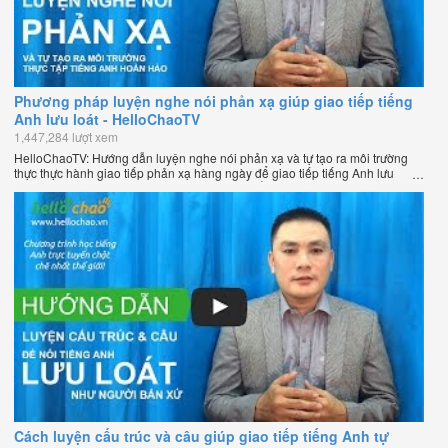
Phương pháp luyện nghe nói phản xạ giúp giao tiếp tiếng
Anh lưu loát - HelloChaoTV
1,447,284 lượt xem
HelloChaoTV: Hướng dẫn luyện nghe nói phản xạ và tự tạo ra môi trường
thực thực hành giao tiếp phản xạ hàng ngày để giao tiếp tiếng Anh lưu
loát như người bản xứ của thầy Phạm Việt Thắng - đồng sáng lập
HelloChao.vn - Chương trình dạy tiếng Anh trực tuyến chặt chẽ nhất thế
giới.
Cách luyện cấu trúc và câu giúp giao tiếp tiếng Anh tự