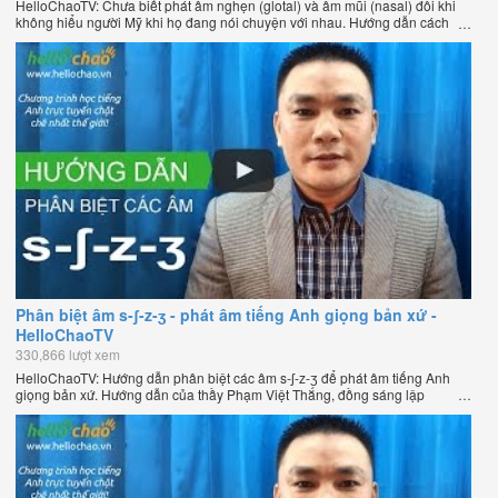
HelloChaoTV: Chưa biết phát âm nghẹn (glotal) và âm mũi (nasal) đôi khi
không hiểu người Mỹ khi họ đang nói chuyện với nhau. Hướng dẫn cách
phát âm tiếng Anh giọng Mỹ theo phương pháp đọc tách ghép âm đặc biệt
của thầy Phạm Việt Thắng, đồng sáng lập HelloChao.vn - Chương trình
dạy tiếng Anh trực tuyến chặt chẽ nhất thế giới.
Phân biệt âm s-ʃ-z-ʒ - phát âm tiếng Anh giọng bản xứ -
HelloChaoTV
330,866 lượt xem
HelloChaoTV: Hướng dẫn phân biệt các âm s-ʃ-z-ʒ để phát âm tiếng Anh
giọng bản xứ. Hướng dẫn của thầy Phạm Việt Thắng, đồng sáng lập
HelloChao.vn - Chương trình dạy tiếng Anh trực tuyến chặt chẽ nhất thế
giới.