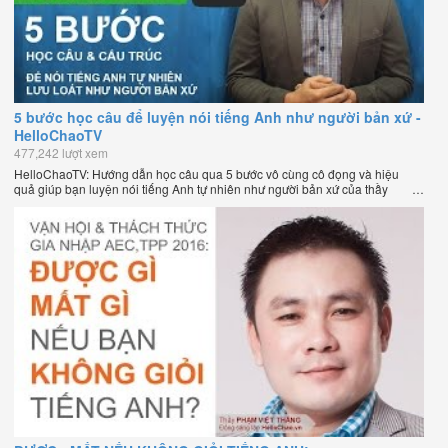
5 bước học câu để luyện nói tiếng Anh như người bản xứ -
HelloChaoTV
477,242 lượt xem
HelloChaoTV: Hướng dẫn học câu qua 5 bước vô cùng cô đọng và hiệu
quả giúp bạn luyện nói tiếng Anh tự nhiên như người bản xứ của thầy
Phạm Việt Thắng, đồng sáng lập HelloChao.vn - Chương trình dạy tiếng
Anh trực tuyến chặt chẽ nhất thế giới.