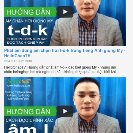
Phát âm đúng âm chặn hơi t-d-k trong tiếng Anh giọng Mỹ -
HelloChaoTV
334,315 lượt xem
HelloChaoTV: Hướng dẫn phát âm t-d-k đặc biệt giọng Mỹ - những âm
chặn hơi/nghẹn hơi mà nghe như âm không được phát ra, đặc biệt khi
chúng nằm ở cuối từ. Hướng dẫn của thầy Phạm Việt Thắng, đồng sáng
lập HelloChao.vn - Chương trình dạy tiếng Anh trực tuyến chặt chẽ nhất
thế giới.