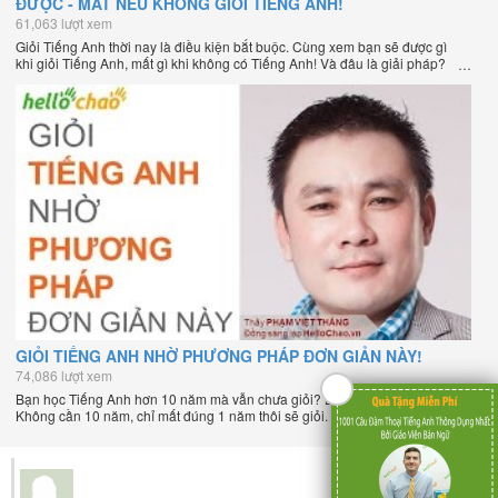
ĐƯỢC - MẤT NẾU KHÔNG GIỎI TIẾNG ANH!
61,063 lượt xem
Giỏi Tiếng Anh thời nay là điều kiện bắt buộc. Cùng xem bạn sẽ được gì
khi giỏi Tiếng Anh, mất gì khi không có Tiếng Anh! Và đâu là giải pháp?
GIỎI TIẾNG ANH NHỜ PHƯƠNG PHÁP ĐƠN GIẢN NÀY!
74,086 lượt xem
Bạn học Tiếng Anh hơn 10 năm mà vẫn chưa giỏi? Đâu là nguyên nhân?
Không cần 10 năm, chỉ mất đúng 1 năm thôi sẽ giỏi. Xem ngay sẽ rõ!