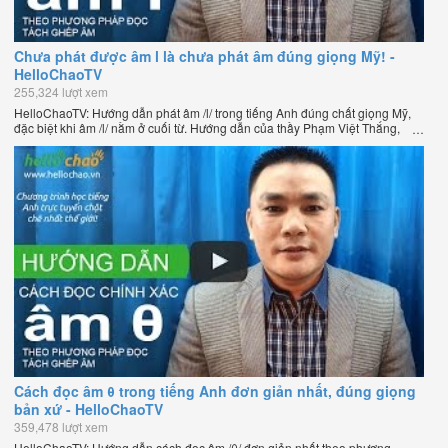
Chưa phát được âm l là chưa phát âm đúng giọng Mỹ! -
HelloChaoTV
255,324 lượt xem
HelloChaoTV: Hướng dẫn phát âm /l/ trong tiếng Anh đúng chất giọng Mỹ,
đặc biệt khi âm /l/ nằm ở cuối từ. Hướng dẫn của thầy Phạm Việt Thắng,
đồng sáng lập HelloChao.vn - Chương trình dạy tiếng Anh trực tuyến chặt
chẽ nhất thế giới.
Cách đọc âm θ trong tiếng Anh đơn giản nhất, đúng giọng
bản xứ - HelloChaoTV
359,478 lượt xem
HelloChaoTV: Hướng dẫn cách đọc âm /θ/ đơn giản nhất theo phương