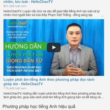
nhiên, lưu loát - HelloChaoTV
841,098 lượt xem
HelloChaoTV: Luyện cấu trúc và câu để giao tiếp tiếng Anh lưu loát và tự
nhiên như người bản xứ của thầy Phạm Việt Thắng - đồng sáng lập
HelloChao.vn - Trang web học tiếng Anh trực tuyến chặt chẽ nhất thế giới.
Luyện phát âm tiếng Anh theo phương pháp đọc tách
ghép âm - HelloChaoTV
774,448 lượt xem
HelloChaoTV: Hướng dẫn luyện phát âm tiếng Anh theo phương pháp đọc
tách ghép âm, giúp sửa cách phát âm tiếng Anh giọng bản xứ dễ dàng và
nhanh chóng của thầy Phạm Việt Thắng, đồng sáng lập HelloChao.vn -
Chương trình dạy tiếng Anh trực tuyến chặt chẽ nhất thế giới!
Phương pháp học tiếng Anh hiệu quả