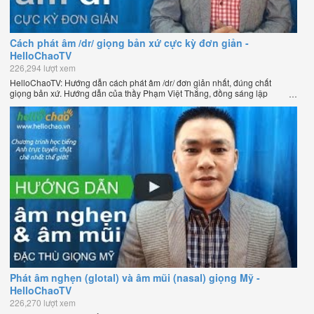
Cách phát âm /dr/ giọng bản xứ cực kỳ đơn giản -
HelloChaoTV
226,294 lượt xem
HelloChaoTV: Hướng dẫn cách phát âm /dr/ đơn giản nhất, đúng chất
giọng bản xứ. Hướng dẫn của thầy Phạm Việt Thắng, đồng sáng lập
HelloChao.vn - Chương trình dạy tiếng Anh trực tuyến chặt chẽ nhất thế
giới.
Phát âm nghẹn (glotal) và âm mũi (nasal) giọng Mỹ -
HelloChaoTV
226,270 lượt xem