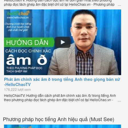
pháp đọc tách ghép âm đặc biệt chỉ có tại HelloChao.vn - Phương pháp
luyện phát âm chuẩn giọng bản xứ dễ dàng và hiệu quả nhất lần đầu tiên
xuất hiện trên thế giới, của thầy Phạm Việt Thắng, đồng sáng lập trang
HelloChao.vn - Chương trình dạy tiếng Anh trực tuyến chặt chẽ nhất thế
giới.
Phát âm chính xác âm ð trong tiếng Anh theo giọng bản xứ
-HelloChaoTV
176,222 lượt xem
HelloChaoTV: Hướng dẫn cách phát âm chính xác âm /ð/ trong tiếng Anh
theo phương pháp đọc tách ghép âm đặc biệt chỉ có tại HelloChao.vn -
Phương pháp luyện phát âm chuẩn giọng bản xứ dễ dàng và hiệu quả
nhất lần đầu tiên xuất hiện trên thế giới, của thầy Phạm Việt Thắng, đồng
sáng lập trang HelloChao.vn - Chương trình dạy tiếng Anh trực tuyến chặt
chẽ nhất thế giới.
Phương pháp học tiếng Anh hiệu quả (Must See)