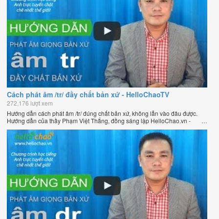
Cách phát âm /tr/ đầy chất bản xứ - HelloChaoTV
272,176 lượt xem
Hướng dẫn cách phát âm /tr/ đúng chất bản xứ, không lẫn vào đâu được.
Hướng dẫn của thầy Phạm Việt Thắng, đồng sáng lập HelloChao.vn -
Chương trình dạy tiếng Anh trực tuyến chặt chẽ nhất thế giới.