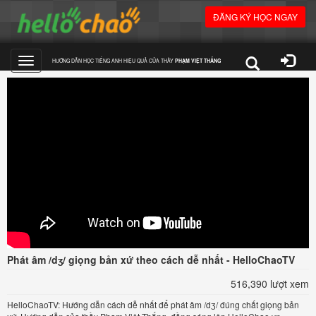
ĐĂNG KÝ HỌC NGAY
HƯỚNG DẪN HỌC TIẾNG ANH HIỆU QUẢ CỦA THẦY
PHẠM VIỆT THẮNG
Toggle
navigation
Phát âm /dʒ/ giọng bản xứ theo cách dễ nhất - HelloChaoTV
516,390 lượt xem
HelloChaoTV: Hướng dẫn cách dễ nhất để phát âm /dʒ/ đúng chất giọng bản