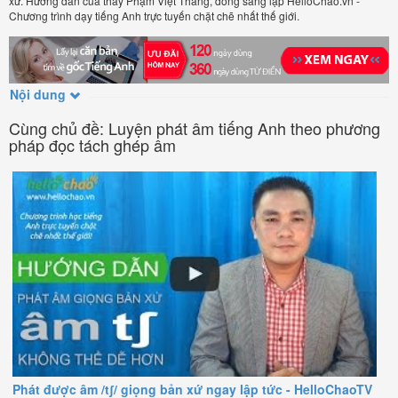
xứ. Hướng dẫn của thầy Phạm Việt Thắng, đồng sáng lập HelloChao.vn -
Chương trình dạy tiếng Anh trực tuyến chặt chẽ nhất thế giới.
Nội dung
Cùng chủ đề: Luyện phát âm tiếng Anh theo phương
pháp đọc tách ghép âm
Phát được âm /tʃ/ giọng bản xứ ngay lập tức - HelloChaoTV