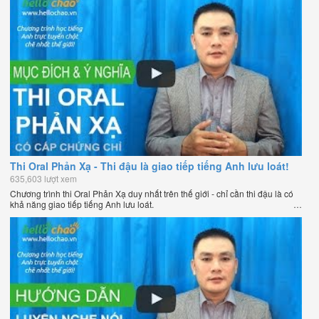
Thi Oral Phản Xạ - Thi đậu là giao tiếp tiếng Anh lưu loát!
635,603 lượt xem
Chương trình thi Oral Phản Xạ duy nhất trên thế giới - chỉ cần thi đậu là có
khả năng giao tiếp tiếng Anh lưu loát.