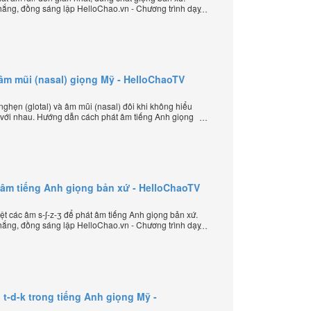
ắng, đồng sáng lập HelloChao.vn - Chương trình dạy
 thế giới.
 âm mũi (nasal) giọng Mỹ - HelloChaoTV
ghẹn (glotal) và âm mũi (nasal) đôi khi không hiểu
 với nhau. Hướng dẫn cách phát âm tiếng Anh giọng
ép âm đặc biệt của thầy Phạm Việt Thắng, đồng
ình dạy tiếng Anh trực tuyến chặt chẽ nhất thế giới.
át âm tiếng Anh giọng bản xứ - HelloChaoTV
t các âm s-ʃ-z-ʒ để phát âm tiếng Anh giọng bản xứ.
ắng, đồng sáng lập HelloChao.vn - Chương trình dạy
 thế giới.
t-d-k trong tiếng Anh giọng Mỹ -