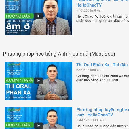
HelloChaoTV
176,226 lượt xem
HelloChaoTV: Hướng dẫn cách phá
pháp đọc tách ghép âm đặc biệt c
chuẩn giọng bản xứ dễ dàng và hiệ
thầy Phạm Việt Thắng, đồng sáng 
trực tuyến chặt chẽ nhất thế giới.
Phương pháp học tiếng Anh hiệu quả (Must See)
Thi Oral Phản Xạ - Thi đậu 
635,627 lượt xem
Chương trình thi Oral Phản Xạ duy 
giao tiếp tiếng Anh lưu loát.
Phương pháp luyện nghe nó
loát - HelloChaoTV
1,447,291 lượt xem
HelloChaoTV: Hướng dẫn luyện ngh