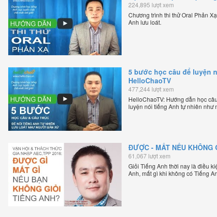
224,895 lượt xem
Chương trình thi thử Oral Phản X
Anh lưu loát.
5 bước học câu để luyện n
HelloChaoTV
477,244 lượt xem
HelloChaoTV: Hướng dẫn học câu
luyện nói tiếng Anh tự nhiên như
lập HelloChao.vn - Chương trình d
ĐƯỢC - MẤT NẾU KHÔNG G
61,067 lượt xem
Giỏi Tiếng Anh thời nay là điều k
Anh, mất gì khi không có Tiếng A