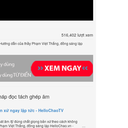
516,402 lượt xem
 Hướng dẫn của thầy Phạm Việt Thắng, đồng sáng lập
háp đọc tách ghép âm
ản xứ ngay lập tức - HelloChaoTV
t âm /tʃ/ đúng chất giọng bản xứ theo cách không
Phạm Việt Thắng, đồng sáng lập HelloChao.vn -