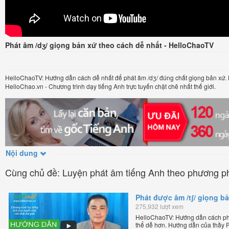
Phát âm /dʒ/ giọng bản xứ theo cách dễ nhất - HelloChaoTV
HelloChaoTV: Hướng dẫn cách dễ nhất để phát âm /dʒ/ đúng chất giọng bản xứ.
HelloChao.vn - Chương trình dạy tiếng Anh trực tuyến chặt chẽ nhất thế giới.
Nội dung
Cùng chủ đề: Luyện phát âm tiếng Anh theo phương p
Phát được âm /tʃ/ giọng b
275,932 lượt xem
HelloChaoTV: Hướng dẫn cách phá
thể dễ hơn. Hướng dẫn của thầy 