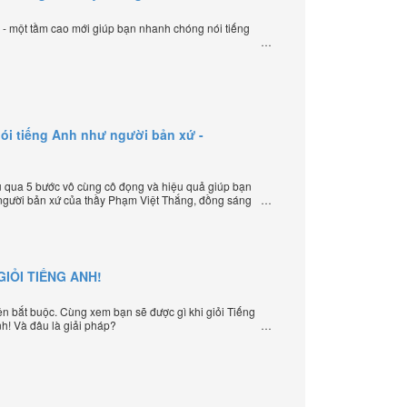
ạ - một tầm cao mới giúp bạn nhanh chóng nói tiếng
ói tiếng Anh như người bản xứ -
 qua 5 bước vô cùng cô đọng và hiệu quả giúp bạn
 người bản xứ của thầy Phạm Việt Thắng, đồng sáng
ạy tiếng Anh trực tuyến chặt chẽ nhất thế giới.
IỎI TIẾNG ANH!
iện bắt buộc. Cùng xem bạn sẽ được gì khi giỏi Tiếng
nh! Và đâu là giải pháp?