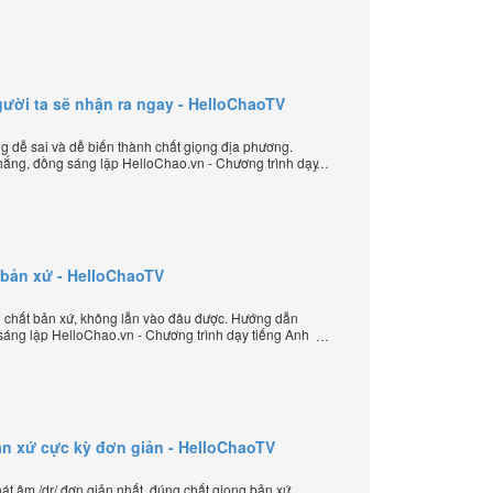
yến chặt chẽ nhất thế giới.
/ người ta sẽ nhận ra ngay - HelloChaoTV
ưng dễ sai và dễ biến thành chất giọng địa phương.
ắng, đồng sáng lập HelloChao.vn - Chương trình dạy
 thế giới.
t bản xứ - HelloChaoTV
g chất bản xứ, không lẫn vào đâu được. Hướng dẫn
sáng lập HelloChao.vn - Chương trình dạy tiếng Anh
ản xứ cực kỳ đơn giản - HelloChaoTV
 âm /dr/ đơn giản nhất, đúng chất giọng bản xứ.