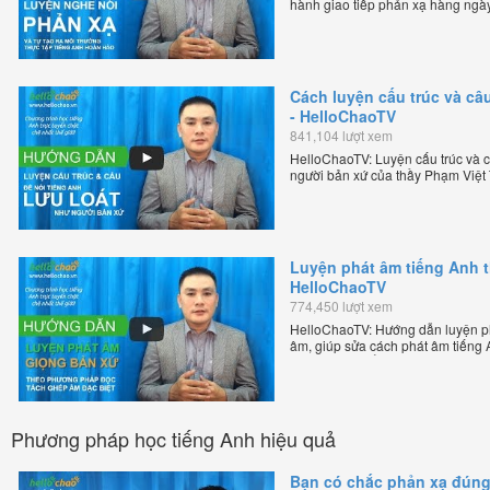
hành giao tiếp phản xạ hàng ngày
thầy Phạm Việt Thắng - đồng sáng
tuyến chặt chẽ nhất thế giới.
Cách luyện cấu trúc và câu
- HelloChaoTV
841,104 lượt xem
HelloChaoTV: Luyện cấu trúc và câ
người bản xứ của thầy Phạm Việt
tiếng Anh trực tuyến chặt chẽ nhất
Luyện phát âm tiếng Anh 
HelloChaoTV
774,450 lượt xem
HelloChaoTV: Hướng dẫn luyện p
âm, giúp sửa cách phát âm tiếng
Phạm Việt Thắng, đồng sáng lập H
chặt chẽ nhất thế giới!
Phương pháp học tiếng Anh hiệu quả
Bạn có chắc phản xạ đún