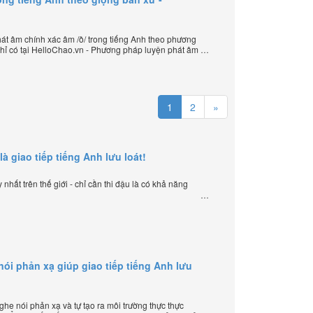
t âm chính xác âm /ð/ trong tiếng Anh theo phương
hỉ có tại HelloChao.vn - Phương pháp luyện phát âm
u quả nhất lần đầu tiên xuất hiện trên thế giới, của
lập trang HelloChao.vn - Chương trình dạy tiếng Anh
1
2
»
là giao tiếp tiếng Anh lưu loát!
nhất trên thế giới - chỉ cần thi đậu là có khả năng
i phản xạ giúp giao tiếp tiếng Anh lưu
e nói phản xạ và tự tạo ra môi trường thực thực