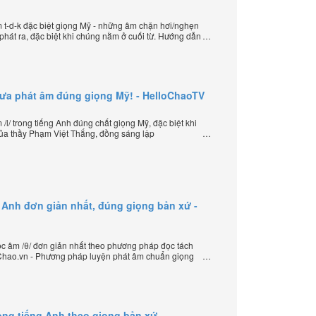
t-d-k đặc biệt giọng Mỹ - những âm chặn hơi/nghẹn
hát ra, đặc biệt khi chúng nằm ở cuối từ. Hướng dẫn
sáng lập HelloChao.vn - Chương trình dạy tiếng Anh
hưa phát âm đúng giọng Mỹ! - HelloChaoTV
l/ trong tiếng Anh đúng chất giọng Mỹ, đặc biệt khi
của thầy Phạm Việt Thắng, đồng sáng lập
iếng Anh trực tuyến chặt chẽ nhất thế giới.
 Anh đơn giản nhất, đúng giọng bản xứ -
 âm /θ/ đơn giản nhất theo phương pháp đọc tách
loChao.vn - Phương pháp luyện phát âm chuẩn giọng
ần đầu tiên xuất hiện trên thế giới, của thầy Phạm
HelloChao.vn - Chương trình dạy tiếng Anh trực tuyến
ong tiếng Anh theo giọng bản xứ -