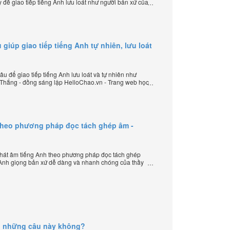
 để giao tiếp tiếng Anh lưu loát như người bản xứ của
 lập HelloChao.vn - Chương trình dạy tiếng Anh trực
 giúp giao tiếp tiếng Anh tự nhiên, lưu loát
u để giao tiếp tiếng Anh lưu loát và tự nhiên như
 Thắng - đồng sáng lập HelloChao.vn - Trang web học
 thế giới.
theo phương pháp đọc tách ghép âm -
hát âm tiếng Anh theo phương pháp đọc tách ghép
 Anh giọng bản xứ dễ dàng và nhanh chóng của thầy
elloChao.vn - Chương trình dạy tiếng Anh trực tuyến
g những câu này không?