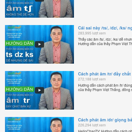
Chương trình dạy tiếng Anh trực tu
Cái sai này /ts/, /dz/, /ks
283,995 lượt xem
Thấy các âm /ts/, /dz/, /ks/ dễ nh
Hướng dẫn của thầy Phạm Việt Th
tiếng Anh trực tuyến chặt chẽ nhất
Cách phát âm /tr/ đầy chấ
272,188 lượt xem
Hướng dẫn cách phát âm /tr/ đún
của thầy Phạm Việt Thắng, đồng 
trực tuyến chặt chẽ nhất thế giới.
Cách phát âm /dr/ giọng b
226,294 lượt xem
HelloChaoTV: Hướng dẫn cách phát