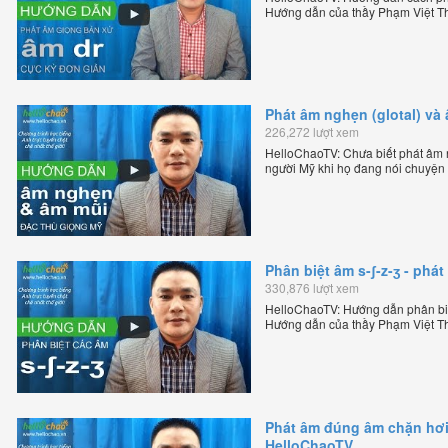
Hướng dẫn của thầy Phạm Việt Th
tiếng Anh trực tuyến chặt chẽ nhất
Phát âm nghẹn (glotal) và
226,272 lượt xem
HelloChaoTV: Chưa biết phát âm n
người Mỹ khi họ đang nói chuyện
Mỹ theo phương pháp đọc tách gh
sáng lập HelloChao.vn - Chương tr
Phân biệt âm s-ʃ-z-ʒ - ph
330,876 lượt xem
HelloChaoTV: Hướng dẫn phân biệ
Hướng dẫn của thầy Phạm Việt Th
tiếng Anh trực tuyến chặt chẽ nhất
Phát âm đúng âm chặn hơi 
HelloChaoTV