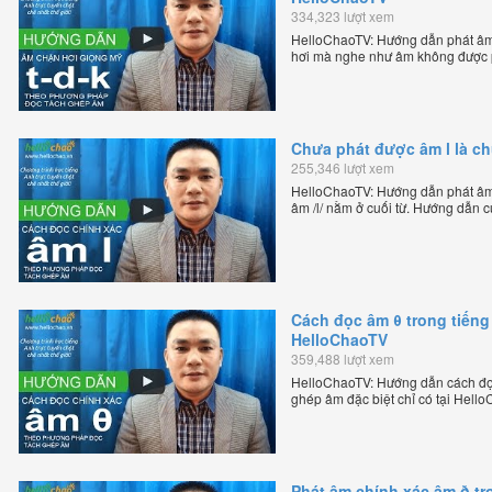
334,323 lượt xem
HelloChaoTV: Hướng dẫn phát âm 
hơi mà nghe như âm không được p
của thầy Phạm Việt Thắng, đồng 
trực tuyến chặt chẽ nhất thế giới.
Chưa phát được âm l là c
255,346 lượt xem
HelloChaoTV: Hướng dẫn phát âm /
âm /l/ nằm ở cuối từ. Hướng dẫn 
HelloChao.vn - Chương trình dạy t
Cách đọc âm θ trong tiếng
HelloChaoTV
359,488 lượt xem
HelloChaoTV: Hướng dẫn cách đọc
ghép âm đặc biệt chỉ có tại Hel
bản xứ dễ dàng và hiệu quả nhất l
Việt Thắng, đồng sáng lập trang 
chặt chẽ nhất thế giới.
Phát âm chính xác âm ð tr