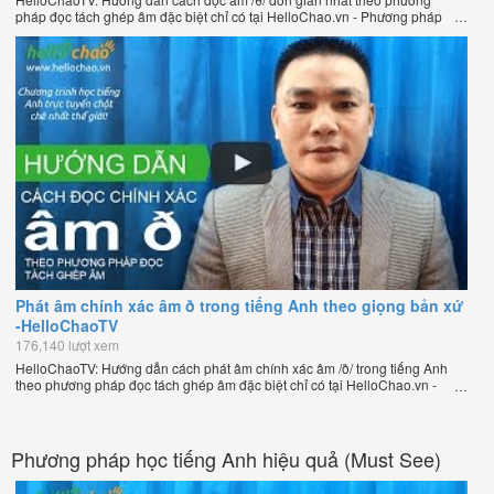
pháp đọc tách ghép âm đặc biệt chỉ có tại HelloChao.vn - Phương pháp
luyện phát âm chuẩn giọng bản xứ dễ dàng và hiệu quả nhất lần đầu tiên
xuất hiện trên thế giới, của thầy Phạm Việt Thắng, đồng sáng lập trang
HelloChao.vn - Chương trình dạy tiếng Anh trực tuyến chặt chẽ nhất thế
giới.
Phát âm chính xác âm ð trong tiếng Anh theo giọng bản xứ
-HelloChaoTV
176,140 lượt xem
HelloChaoTV: Hướng dẫn cách phát âm chính xác âm /ð/ trong tiếng Anh
theo phương pháp đọc tách ghép âm đặc biệt chỉ có tại HelloChao.vn -
Phương pháp luyện phát âm chuẩn giọng bản xứ dễ dàng và hiệu quả
nhất lần đầu tiên xuất hiện trên thế giới, của thầy Phạm Việt Thắng, đồng
sáng lập trang HelloChao.vn - Chương trình dạy tiếng Anh trực tuyến chặt
chẽ nhất thế giới.
Phương pháp học tiếng Anh hiệu quả (Must See)