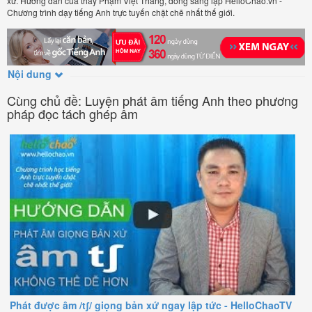
xứ. Hướng dẫn của thầy Phạm Việt Thắng, đồng sáng lập HelloChao.vn -
Chương trình dạy tiếng Anh trực tuyến chặt chẽ nhất thế giới.
Nội dung
Cùng chủ đề: Luyện phát âm tiếng Anh theo phương
pháp đọc tách ghép âm
Phát được âm /tʃ/ giọng bản xứ ngay lập tức - HelloChaoTV