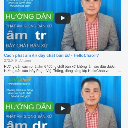
Cách phát âm /tr/ đầy chất bản xứ - HelloChaoTV
272,046 lượt xem
Hướng dẫn cách phát âm /tr/ đúng chất bản xứ, không lẫn vào đâu được.
Hướng dẫn của thầy Phạm Việt Thắng, đồng sáng lập HelloChao.vn -
Chương trình dạy tiếng Anh trực tuyến chặt chẽ nhất thế giới.