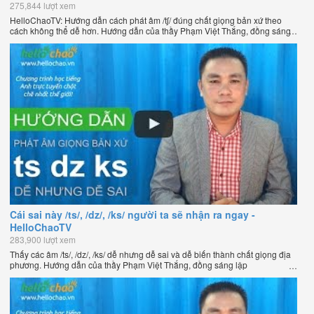
275,844 lượt xem
HelloChaoTV: Hướng dẫn cách phát âm /tʃ/ đúng chất giọng bản xứ theo
cách không thể dễ hơn. Hướng dẫn của thầy Phạm Việt Thắng, đồng sáng
lập HelloChao.vn - Chương trình dạy tiếng Anh trực tuyến chặt chẽ nhất
thế giới.
Cái sai này /ts/, /dz/, /ks/ người ta sẽ nhận ra ngay -
HelloChaoTV
283,900 lượt xem
Thấy các âm /ts/, /dz/, /ks/ dễ nhưng dễ sai và dễ biến thành chất giọng địa
phương. Hướng dẫn của thầy Phạm Việt Thắng, đồng sáng lập
HelloChao.vn - Chương trình dạy tiếng Anh trực tuyến chặt chẽ nhất thế
giới.