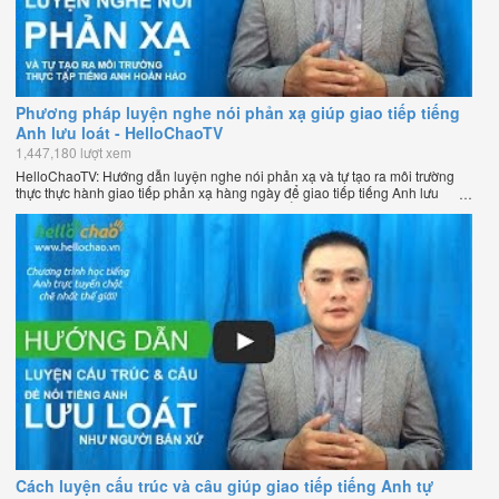
Phương pháp luyện nghe nói phản xạ giúp giao tiếp tiếng
Anh lưu loát - HelloChaoTV
1,447,180 lượt xem
HelloChaoTV: Hướng dẫn luyện nghe nói phản xạ và tự tạo ra môi trường
thực thực hành giao tiếp phản xạ hàng ngày để giao tiếp tiếng Anh lưu
loát như người bản xứ của thầy Phạm Việt Thắng - đồng sáng lập
HelloChao.vn - Chương trình dạy tiếng Anh trực tuyến chặt chẽ nhất thế
giới.
Cách luyện cấu trúc và câu giúp giao tiếp tiếng Anh tự