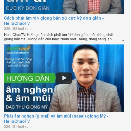
Cách phát âm /dr/ giọng bản xứ cực kỳ đơn giản -
HelloChaoTV
226,192 lượt xem
HelloChaoTV: Hướng dẫn cách phát âm /dr/ đơn giản nhất, đúng chất
giọng bản xứ. Hướng dẫn của thầy Phạm Việt Thắng, đồng sáng lập
HelloChao.vn - Chương trình dạy tiếng Anh trực tuyến chặt chẽ nhất thế
giới.
Phát âm nghẹn (glotal) và âm mũi (nasal) giọng Mỹ -
HelloChaoTV
226,181 lượt xem