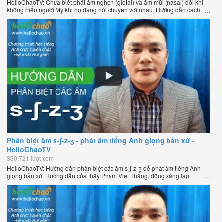
HelloChaoTV: Chưa biết phát âm nghẹn (glotal) và âm mũi (nasal) đôi khi
không hiểu người Mỹ khi họ đang nói chuyện với nhau. Hướng dẫn cách
phát âm tiếng Anh giọng Mỹ theo phương pháp đọc tách ghép âm đặc biệt
của thầy Phạm Việt Thắng, đồng sáng lập HelloChao.vn - Chương trình
dạy tiếng Anh trực tuyến chặt chẽ nhất thế giới.
Phân biệt âm s-ʃ-z-ʒ - phát âm tiếng Anh giọng bản xứ -
HelloChaoTV
330,721 lượt xem
HelloChaoTV: Hướng dẫn phân biệt các âm s-ʃ-z-ʒ để phát âm tiếng Anh
giọng bản xứ. Hướng dẫn của thầy Phạm Việt Thắng, đồng sáng lập
HelloChao.vn - Chương trình dạy tiếng Anh trực tuyến chặt chẽ nhất thế
giới.