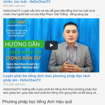
nhiên, lưu loát - HelloChaoTV
840,962 lượt xem
HelloChaoTV: Luyện cấu trúc và câu để giao tiếp tiếng Anh lưu loát và tự
nhiên như người bản xứ của thầy Phạm Việt Thắng - đồng sáng lập
HelloChao.vn - Trang web học tiếng Anh trực tuyến chặt chẽ nhất thế giới.
Luyện phát âm tiếng Anh theo phương pháp đọc tách
ghép âm - HelloChaoTV
774,356 lượt xem
HelloChaoTV: Hướng dẫn luyện phát âm tiếng Anh theo phương pháp đọc
tách ghép âm, giúp sửa cách phát âm tiếng Anh giọng bản xứ dễ dàng và
nhanh chóng của thầy Phạm Việt Thắng, đồng sáng lập HelloChao.vn -
Chương trình dạy tiếng Anh trực tuyến chặt chẽ nhất thế giới!
Phương pháp học tiếng Anh hiệu quả