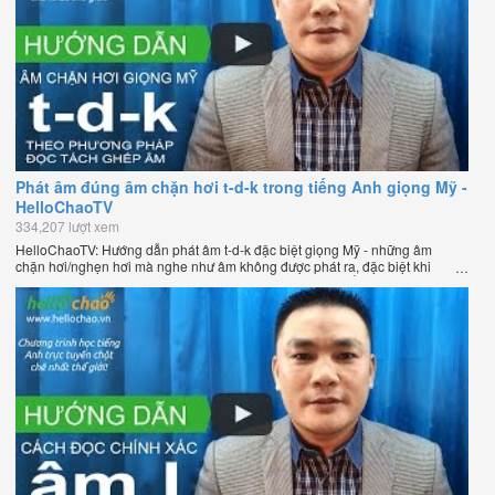
Phát âm đúng âm chặn hơi t-d-k trong tiếng Anh giọng Mỹ -
HelloChaoTV
334,207 lượt xem
HelloChaoTV: Hướng dẫn phát âm t-d-k đặc biệt giọng Mỹ - những âm
chặn hơi/nghẹn hơi mà nghe như âm không được phát ra, đặc biệt khi
chúng nằm ở cuối từ. Hướng dẫn của thầy Phạm Việt Thắng, đồng sáng
lập HelloChao.vn - Chương trình dạy tiếng Anh trực tuyến chặt chẽ nhất
thế giới.