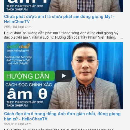
Chưa phát được âm l là chưa phát âm đúng giọng Mỹ! -
HelloChaoTV
255,184 lượt xem
HelloChaoTV: Hướng dẫn phát âm /l/ trong tiếng Anh đúng chất giọng Mỹ,
đặc biệt khi âm /l/ nằm ở cuối từ. Hướng dẫn của thầy Phạm Việt Thắng,
đồng sáng lập HelloChao.vn - Chương trình dạy tiếng Anh trực tuyến chặt
chẽ nhất thế giới.
Cách đọc âm θ trong tiếng Anh đơn giản nhất, đúng giọng
bản xứ - HelloChaoTV
359,312 lượt xem
HelloChaoTV: Hướng dẫn cách đọc âm /θ/ đơn giản nhất theo phương