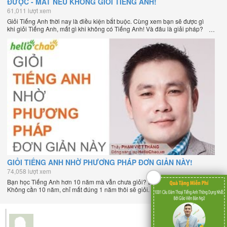
ĐƯỢC - MẤT NẾU KHÔNG GIỎI TIẾNG ANH!
61,011 lượt xem
Giỏi Tiếng Anh thời nay là điều kiện bắt buộc. Cùng xem bạn sẽ được gì
khi giỏi Tiếng Anh, mất gì khi không có Tiếng Anh! Và đâu là giải pháp?
GIỎI TIẾNG ANH NHỜ PHƯƠNG PHÁP ĐƠN GIẢN NÀY!
74,058 lượt xem
Bạn học Tiếng Anh hơn 10 năm mà vẫn chưa giỏi? Đâu là nguyên nhân?
Không cần 10 năm, chỉ mất đúng 1 năm thôi sẽ giỏi. Xem ngay sẽ rõ!