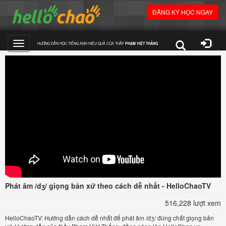
ĐĂNG KÝ HỌC NGAY
HƯỚNG DẪN HỌC TIẾNG ANH HIỆU QUẢ CỦA THẦY
PHẠM VIỆT THẮNG
Toggle
navigation
Phát âm /dʒ/ giọng bản xứ theo cách dễ nhất - HelloChaoTV
516,228 lượt xem
HelloChaoTV: Hướng dẫn cách dễ nhất để phát âm /dʒ/ đúng chất giọng bản